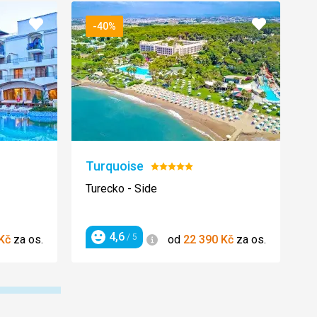
Přidat
Přidat
-40%
do
do
oblíbených
oblíbenýc
Turquoise
S
Hodnocení:
5/5
Turecko - Side
Ř
4,6
Informace
/ 5
Kč
za os.
od
22 390
Kč
za os.
Hodnocení