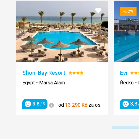
Přidat
-52%
do
oblíbených
Shoni Bay Resort
Evi
Hodnocení:
Hod
4/5
3/5
Egypt - Marsa Alam
Řecko -
3,8
3,8
Informace
/ 5
/
od
13 290
Kč
za os.
Hodnocení
Hodnoc