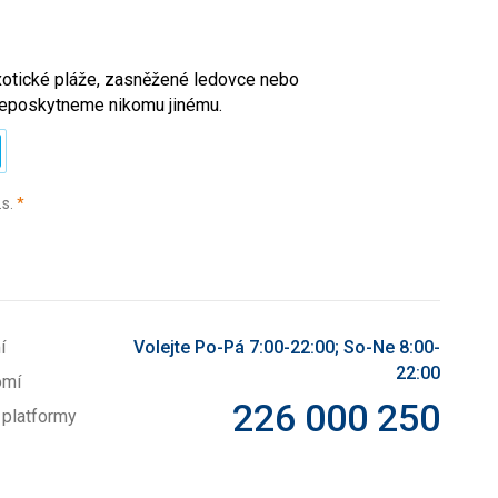
exotické pláže, zasněžené ledovce nebo
l neposkytneme nikomu jinému.
(povinné)
.s.
*
í
Volejte Po-Pá 7:00-22:00; So-Ne 8:00-
22:00
omí
226 000 250
 platformy