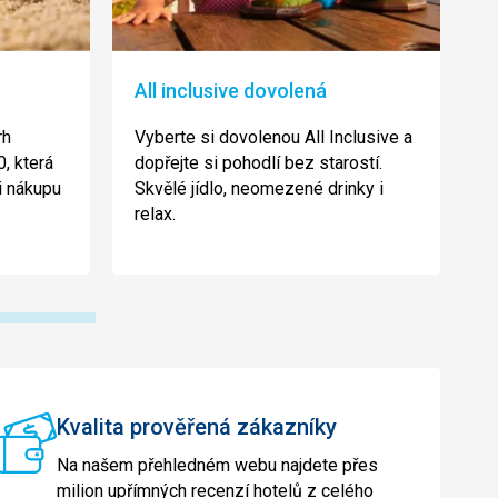
All inclusive dovolená
K
rh
Vyberte si dovolenou All Inclusive a
V
, která
dopřejte si pohodlí bez starostí.
b
i nákupu
Skvělé jídlo, neomezené drinky i
t
relax.
h
d
Kvalita prověřená zákazníky
Na našem přehledném webu najdete přes
milion upřímných recenzí hotelů z celého