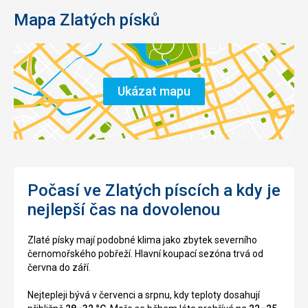
Mapa Zlatých písků
Ukázat mapu
Počasí ve Zlatých píscích a kdy je
nejlepší čas na dovolenou
Zlaté písky mají podobné klima jako zbytek severního
černomořského pobřeží. Hlavní koupací sezóna trvá od
června do září.
Nejtepleji bývá v červenci a srpnu, kdy teploty dosahují