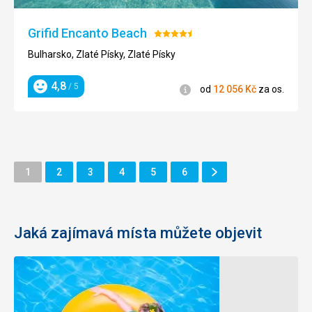
Grifid Encanto Beach
Hodnocení:
4.5/5
Bulharsko, Zlaté Písky, Zlaté Písky
4,8
/ 5
Informace
od
12 056
Kč
za os.
Hodnocení
Další
Stránka
Stránka
Stránka
Stránka
Stránka
Stránka
1
2
3
4
5
6
Stránka
Jaká zajímavá místa můžete objevit