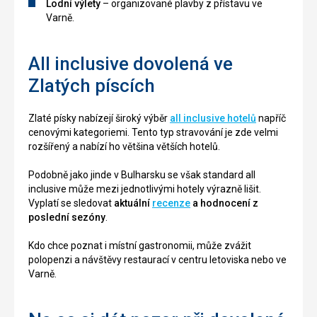
Lodní výlety
– organizované plavby z přístavu ve
Varně.
All inclusive dovolená ve
Zlatých píscích
Zlaté písky nabízejí široký výběr
all inclusive hotelů
napříč
cenovými kategoriemi. Tento typ stravování je zde velmi
rozšířený a nabízí ho většina větších hotelů.
Podobně jako jinde v Bulharsku se však standard all
inclusive může mezi jednotlivými hotely výrazně lišit.
Vyplatí se sledovat
aktuální
recenze
a hodnocení z
poslední sezóny
.
Kdo chce poznat i místní gastronomii, může zvážit
polopenzi a návštěvy restaurací v centru letoviska nebo ve
Varně.