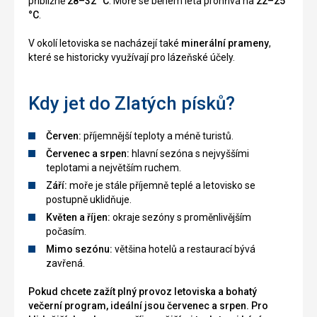
přibližně
28–32 °C
. Moře se během léta prohřívá na
22–25
°C
.
V okolí letoviska se nacházejí také
minerální prameny
,
které se historicky využívají pro lázeňské účely.
Kdy jet do Zlatých písků?
Červen:
příjemnější teploty a méně turistů.
Červenec a srpen:
hlavní sezóna s nejvyššími
teplotami a největším ruchem.
Září:
moře je stále příjemně teplé a letovisko se
postupně uklidňuje.
Květen a říjen:
okraje sezóny s proměnlivějším
počasím.
Mimo sezónu:
většina hotelů a restaurací bývá
zavřená.
Pokud chcete zažít plný provoz letoviska a bohatý
večerní program, ideální jsou červenec a srpen. Pro