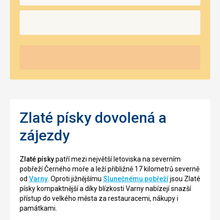
Zlaté písky dovolená a
zájezdy
Zlaté písky
patří mezi největší letoviska na severním
pobřeží Černého moře a leží přibližně 17 kilometrů severně
od
Varny
. Oproti jižnějšímu
Slunečnému pobřeží
jsou Zlaté
písky kompaktnější a díky blízkosti Varny nabízejí snazší
přístup do velkého města za restauracemi, nákupy i
památkami.