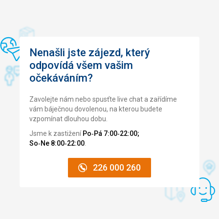
udržovaná terasa. Lehátka (i na pláži) v ceně. Krytý bazén
nás také příjemně překvapil. Ohřátá voda. Jeden větší
bazén, druhý menší s vodními tryskami a léčivými vodami.
Hlavní restaurace s terasou a výhledem na moře. Je skvělé
jíst s takovým výhledem. Hotel má spoustu pěkných míst,
Nenašli jste zájezd, který
jako jsou: čítárna (knihy jsou k dispozici na místě), herna
(příjemná volba pro děti), skvělá posilovna, sauna a
odpovídá všem vašim
lázeňský dům v ceně. Pokud si koupíte dražší variantu, je
očekáváním?
zde ještě více míst k objevování.
Zavolejte nám nebo spusťte live chat a zařídíme
Tato recenze byla přeložena automaticky přes Google
vám báječnou dovolenou, na kterou budete
Translate
vzpomínat dlouhou dobu.
Jsme k zastižení
Po‑Pá 7:00‑22:00;
So‑Ne 8:00‑22:00
.
226 000 260