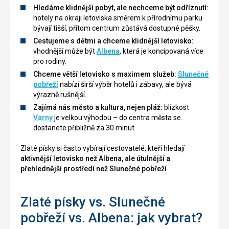
Hledáme klidnější pobyt, ale nechceme být odříznutí:
hotely na okraji letoviska směrem k přírodnímu parku
bývají tišší, přitom centrum zůstává dostupné pěšky.
Cestujeme s dětmi a chceme klidnější letovisko:
vhodnější může být
Albena
, která je koncipovaná více
pro rodiny.
Chceme větší letovisko s maximem služeb:
Slunečné
pobřeží
nabízí širší výběr hotelů i zábavy, ale bývá
výrazně rušnější.
Zajímá nás město a kultura, nejen pláž:
blízkost
Varny
je velkou výhodou – do centra města se
dostanete přibližně za 30 minut.
Zlaté písky si často vybírají cestovatelé, kteří hledají
aktivnější letovisko než Albena, ale útulnější a
přehlednější prostředí než Slunečné pobřeží
.
Zlaté písky vs. Slunečné
pobřeží vs. Albena: jak vybrat?