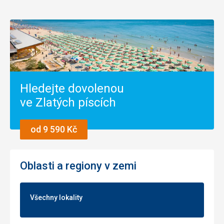
Hledejte dovolenou
ve Zlatých píscích
od 9 590 Kč
Oblasti a regiony v zemi
Všechny lokality