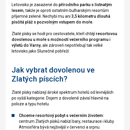
Letovisko je zasazené do
přírodního parku s listnatým
lesem
, takže je oproti ostatním bulharským resortům
příjemně zelené. Nechybí mu ani
3,5 kilometru dlouhá
písčitá pláž s pozvolným vstupem do moře
.
Zlaté písky se hodí pro cestovatele, kteří chtějí
resortovou
dovolenou u moře s možností večerního programu i
výletů do Varny
, ale zároveň nepotřebují tak velké
letovisko jako Slunečné pobřeží.
Jak vybrat dovolenou ve
Zlatých píscích?
Zlaté písky nabízejí široké spektrum hotelů od levnějších
po vyšší kategorie. Dojem z dovolené závisí hlavně na
poloze a typu hotelu.
Chceme resortový pobyt s večerním životem:
centrum Zlatých písků nabízí bary, restaurace i kluby.
Atmosféra bývá nejživější v červenci a srpnu.