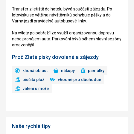
Transfer z letiště do hotelu bývá součástí zájezdu. Po
letovisku se většina návštěvníků pohybuje pěšky a do
Varny jezdí pravidelné autobusové linky.
Na výlety po pobřeží lze využít organizovanou dopravu
nebo pronájem auta. Parkování bývá během hlavní sezóny
omezenější.
Proč Zlaté písky dovolená a zájezdy
klidná oblast
nákupy
památky
písčitá pláž
vhodné pro důchodce
válení u moře
Naše rychlé tipy