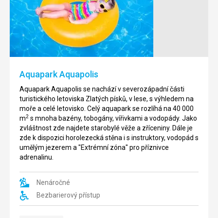
Aquapark Aquapolis
Aquapark Aquapolis se nachází v severozápadní části
turistického letoviska Zlatých písků, v lese, s výhledem na
moře a celé letovisko. Celý aquapark se rozlíhá na 40 000
2
m
s mnoha bazény, tobogány, vířivkami a vodopády. Jako
zvláštnost zde najdete starobylé věže a zříceniny. Dále je
zde k dispozici horolezecká stěna i s instruktory, vodopád s
umělým jezerem a "Extrémní zóna" pro příznivce
adrenalinu.
Nenáročné
Bezbarierový přístup