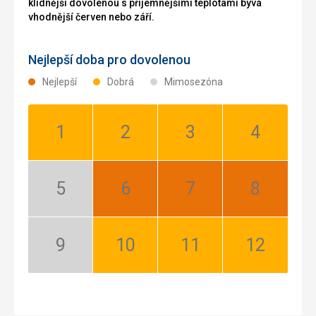
klidnější dovolenou s příjemnějšími teplotami bývá
vhodnější červen nebo září.
Nejlepší doba pro dovolenou
Nejlepší
Dobrá
Mimosezóna
Leden:
Únor:
Březen:
Duben:
Dobrá
Dobrá
Dobrá
Dobrá
Květen:
Červen:
Červenec:
Srpen:
Mimosezóna
Nejlepší
Nejlepší
Nejlepší
Září:
Říjen:
Listopad:
Prosinec:
Mimosezóna
Dobrá
Dobrá
Dobrá