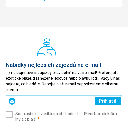
Nabídky nejlepších zájezdů na e-mail
Ty nejzajímavější zájezdy pravidelně na váš e-mail! Preferujete
exotické pláže, zasněžené ledovce nebo plavbu lodí? Vždy u nás
najdete, co hledáte. Nebojte, váš e-mail neposkytneme nikomu
jinému.
Zadejte
Přihlásit
svůj
e-
Souhlasím se zasíláním obchodních sdělení k produktům
mail
(povinné)
Invia.cz, a.s.
*
(povinné)
*