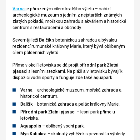
Varna
je přirozeným cílem kratšího výletu – nabízí
archeologické muzeum s jedním z nejstarších známých
zlatých pokladů, mořskou zahradu s akváriem a historické
centrum s restauracemi a obchody.
Severněji leží
Balčik
s botanickou zahradou a bývalou
rezidencí rumunské královny Marie, který bývá oblíbeným
cílem půldenních výletů.
Přímo v okolí letoviska se dá projít
přírodní park Zlatni
pjasaci
s lesními stezkami. Na pláži a v letovisku bývají k
dispozici vodní sporty a funguje zde také aquapark.
Varna
– archeologické muzeum, mořská zahrada a
historické centrum.
Balčik
– botanická zahrada a palác královny Marie.
Přírodní park Zlatni pjasaci
– lesní park přímo u
letoviska.
Aquapolis
– oblíbený vodní park.
Mys Kaliakra
– skalnatý výběžek s pevností a výhledy.