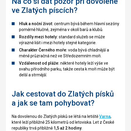
Na co si dát pozor při dovolené
ve Zlatých píscích?
Hluk a noční život:
centrum bývá během hlavní sezóny
poměrně hlučné, zejména v okolí barů a klubů.
Rozdíly mezi hotely:
standard služeb se může
výrazně lišit i mezi hotely stejné kategorie.
Charakter Černého moře:
voda bývá chladnější a
méně průzračná než ve Středozemním moři.
Vzdálenost od pláže:
některé hotely leží výše ve
svahu přírodního parku, takže cesta k moři může být
delší a strmější.
Jak cestovat do Zlatých písků
a jak se tam pohybovat?
Na dovolenou do Zlatých písků se létá na letiště
Varna
,
které leží přibližně 25 kilometrů od letoviska. Let z České
republiky trvá přibližně
1,5 až 2 hodiny
.