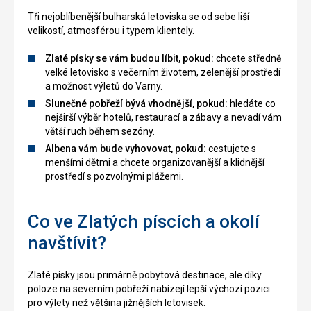
Tři nejoblíbenější bulharská letoviska se od sebe liší
velikostí, atmosférou i typem klientely.
Zlaté písky se vám budou líbit, pokud:
chcete středně
velké letovisko s večerním životem, zelenější prostředí
a možnost výletů do Varny.
Slunečné pobřeží bývá vhodnější, pokud:
hledáte co
nejširší výběr hotelů, restaurací a zábavy a nevadí vám
větší ruch během sezóny.
Albena vám bude vyhovovat, pokud:
cestujete s
menšími dětmi a chcete organizovanější a klidnější
prostředí s pozvolnými plážemi.
Co ve Zlatých píscích a okolí
navštívit?
Zlaté písky jsou primárně pobytová destinace, ale díky
poloze na severním pobřeží nabízejí lepší výchozí pozici
pro výlety než většina jižnějších letovisek.