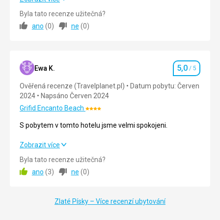
letiště. Děkuji
Byla tato recenze užitečná?
ano
(
0
)
ne
(
0
)
Strava
5,0
/ 5
Ubytování
5,0
/ 5
5,0
Okolí
4,0
/ 5
Ewa K.
/ 5
Hodnocení
Ověřená recenze (Travelplanet.pl)
Datum pobytu: Červen
Služby
5,0
/ 5
2024
Napsáno Červen 2024
Cena
5,0
/ 5
Grifid Encanto Beach
Hodnocení:
4/5
S pobytem v tomto hotelu jsme velmi spokojeni.
Pláž
S pobytem v tomto hotelu jsme velmi spokojeni.
Zobrazit více
Pláž u hotelu, vstup do moře po žebřících, ale o kousek dál
je mírný sestup
Byla tato recenze užitečná?
Strava
5,0
/ 5
Strava
ano
(
3
)
ne
(
0
)
Jídlo bylo pestré, každý si našel něco pro sebe
Ubytování
5,0
/ 5
Ubytování
Zlaté Písky – Více recenzí ubytování
Okolí
5,0
/ 5
Skvělý hotel, skvělé služby
Služby