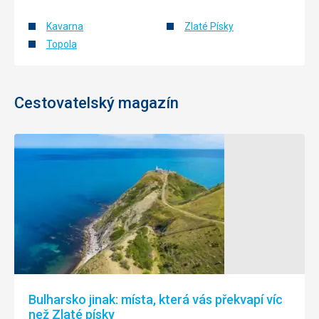
Kavarna
Zlaté Písky
Topola
Cestovatelský magazín
Bulharsko jinak: místa, která vás překvapí víc
než Zlaté písky