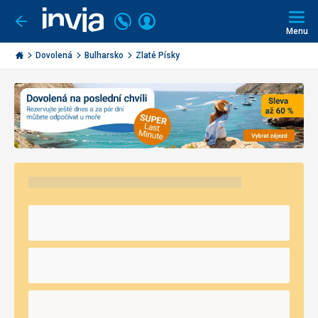
Volejte
Přihlásit
Jít
zpět
226
Menu
se
000
Invia.cz
290
Dovolená
Bulharsko
Zlaté Písky