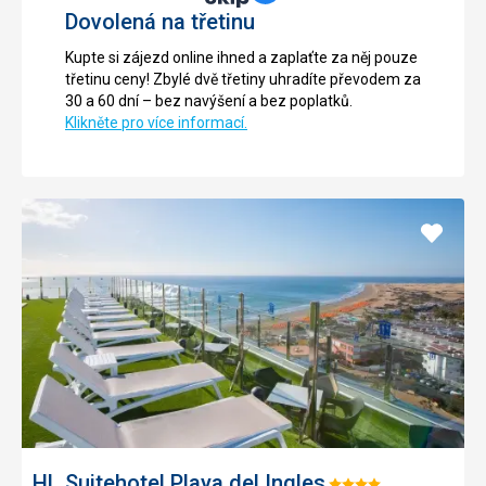
Dovolená na třetinu
Kupte si zájezd online ihned a zaplaťte za něj pouze
třetinu ceny! Zbylé dvě třetiny uhradíte převodem za
30 a 60 dní – bez navýšení a bez poplatků.
Klikněte pro více informací.
Přidat
do
oblíbe
HL Suitehotel Playa del Ingles