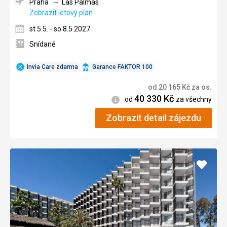
Praha
Las Palmas
Zobrazit letový plán
st 5.5. - so 8.5.2027
Snídaně
Invia Care zdarma
Garance FAKTOR 100
od
20 165
Kč
za os.
40 330
Kč
Informace
od
za všechny
Zobrazit detail zájezdu
Přidat
do
oblíbe