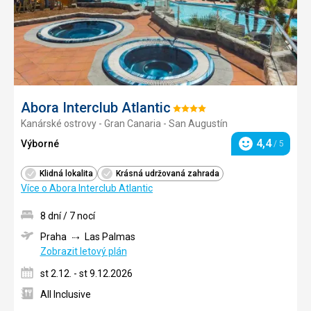
Abora Interclub Atlantic
Hodnocení:
Kanárské ostrovy - Gran Canaria - San Augustín
4/5
4,4
Výborné
/ 5
Hodnocení
Klidná lokalita
Krásná udržovaná zahrada
Více o Abora Interclub Atlantic
8 dní / 7 nocí
Praha
Las Palmas
Zobrazit letový plán
st 2.12. - st 9.12.2026
All Inclusive