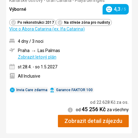
Kanárské ostrovy - Gran Canaria - Playa del Inglés
4/5
4,3
Výborné
/ 5
Hodnocení
Po rekonstrukci 2017
Na střeše zóna pro nudisty
Více o Abora Catarina (ex. Ifa Catarina)
4 dny / 3 noci
Praha
Las Palmas
Zobrazit letový plán
st 28.4. - so 1.5.2027
All Inclusive
Invia Care zdarma
Garance FAKTOR 100
od
22 628
Kč
za os.
45 256
Kč
Informace
od
za všechny
Zobrazit detail zájezdu