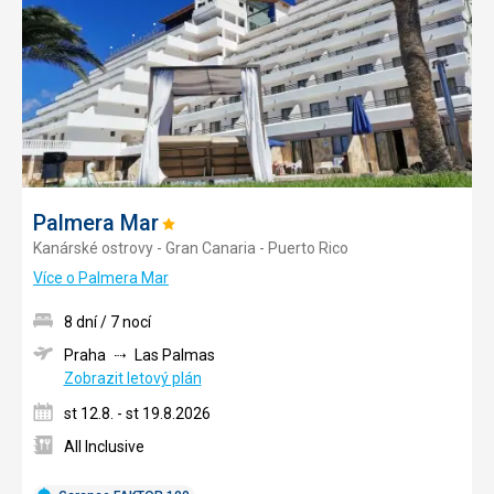
Palmera Mar
Hodnocení:
Kanárské ostrovy - Gran Canaria - Puerto Rico
1/5
Více o Palmera Mar
8 dní / 7 nocí
Praha
Las Palmas
Zobrazit letový plán
st 12.8. - st 19.8.2026
All Inclusive