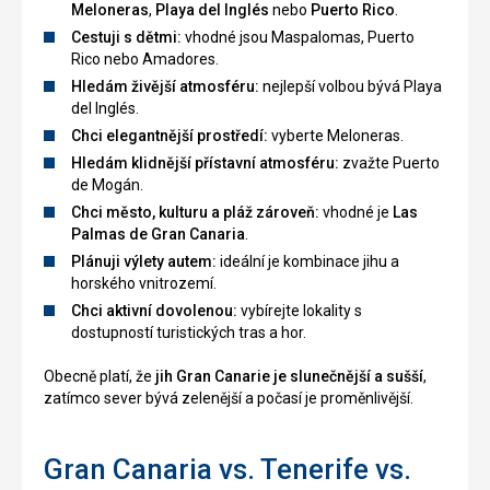
Meloneras
,
Playa del Inglés
nebo
Puerto Rico
.
Cestuji s dětmi:
vhodné jsou Maspalomas, Puerto
Rico nebo Amadores.
Hledám živější atmosféru:
nejlepší volbou bývá Playa
del Inglés.
Chci elegantnější prostředí:
vyberte Meloneras.
Hledám klidnější přístavní atmosféru:
zvažte Puerto
de Mogán.
Chci město, kulturu a pláž zároveň:
vhodné je
Las
Palmas de Gran Canaria
.
Plánuji výlety autem:
ideální je kombinace jihu a
horského vnitrozemí.
Chci aktivní dovolenou:
vybírejte lokality s
dostupností turistických tras a hor.
Obecně platí, že
jih Gran Canarie je slunečnější a sušší
,
zatímco sever bývá zelenější a počasí je proměnlivější.
Gran Canaria vs. Tenerife vs.