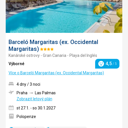
Barceló Margaritas (ex. Occidental
Margaritas)
Hodnocení:
Kanárské ostrovy - Gran Canaria - Playa del Inglés
4/5
4,5
Výborné
/ 5
Hodnocení
Více o Barceló Margaritas (ex. Occidental Margaritas)
4 dny / 3 noci
Praha
Las Palmas
Zobrazit letový plán
st 27.1. - so 30.1.2027
Polopenze