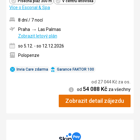
Písečná pláž 300 m
V centru letoviska
Více o Escorial & Spa
8 dní / 7 nocí
Praha
Las Palmas
Zobrazit letový plán
so 5.12. - so 12.12.2026
Polopenze
Invia Care zdarma
Garance FAKTOR 100
od
27 044
Kč
za os.
54 088
Kč
Informace
od
za všechny
Zobrazit detail zájezdu