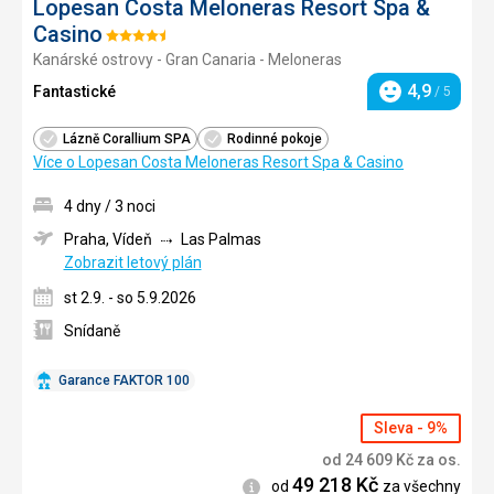
Lopesan Costa Meloneras Resort Spa &
Casino
Hodnocení:
Kanárské ostrovy - Gran Canaria - Meloneras
4.5/5
4,9
Fantastické
/ 5
Hodnocení
Lázně Corallium SPA
Rodinné pokoje
Více o Lopesan Costa Meloneras Resort Spa & Casino
4 dny / 3 noci
Praha, Vídeň
Las Palmas
Zobrazit letový plán
st 2.9. - so 5.9.2026
Snídaně
Garance FAKTOR 100
Sleva - 9%
od
24 609
Kč
za os.
49 218
Kč
Informace
od
za všechny