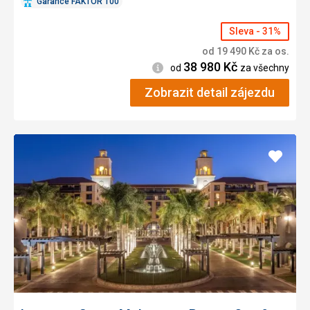
Garance FAKTOR 100
Sleva - 31%
od
19 490
Kč
za os.
38 980
Kč
Informace
od
za všechny
Zobrazit detail zájezdu
Přidat
do
oblíbe