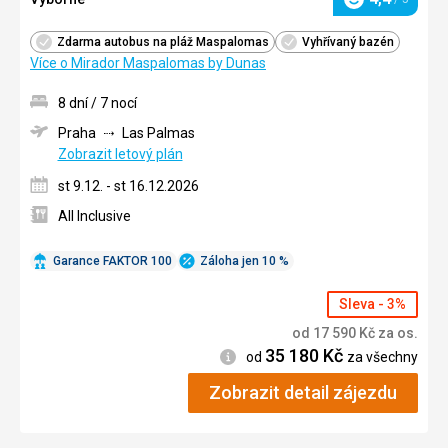
Hodnocení
Zdarma autobus na pláž Maspalomas
Vyhřívaný bazén
Více o Mirador Maspalomas by Dunas
8 dní / 7 nocí
Praha
Las Palmas
Zobrazit letový plán
st 9.12. - st 16.12.2026
All Inclusive
Garance FAKTOR 100
Záloha jen 10 %
Sleva - 3%
od
17 590
Kč
za os.
35 180
Kč
Informace
od
za všechny
Zobrazit detail zájezdu