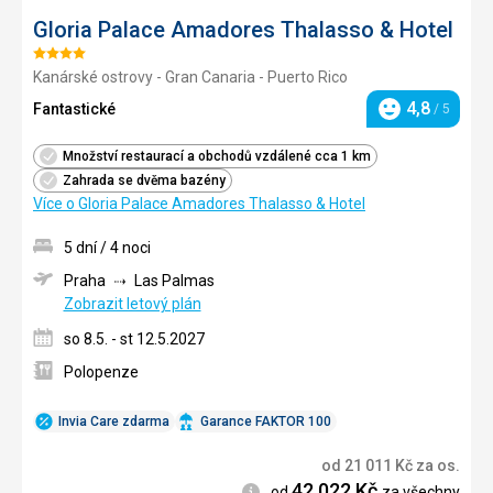
Gloria Palace Amadores Thalasso & Hotel
Hodnocení:
Kanárské ostrovy - Gran Canaria - Puerto Rico
4/5
4,8
Fantastické
/ 5
Hodnocení
Množství restaurací a obchodů vzdálené cca 1 km
Zahrada se dvěma bazény
Více o Gloria Palace Amadores Thalasso & Hotel
5 dní / 4 noci
Praha
Las Palmas
Zobrazit letový plán
so 8.5. - st 12.5.2027
Polopenze
Invia Care zdarma
Garance FAKTOR 100
od
21 011
Kč
za os.
42 022
Kč
Informace
od
za všechny