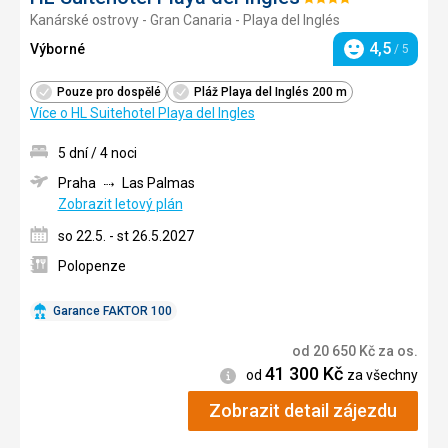
Hodnocení:
Kanárské ostrovy - Gran Canaria - Playa del Inglés
4/5
4,5
Výborné
/ 5
Hodnocení
Pouze pro dospělé
Pláž Playa del Inglés 200 m
Více o HL Suitehotel Playa del Ingles
5 dní / 4 noci
Praha
Las Palmas
Zobrazit letový plán
so 22.5. - st 26.5.2027
Polopenze
Garance FAKTOR 100
od
20 650
Kč
za os.
41 300
Kč
Informace
od
za všechny
Zobrazit detail zájezdu