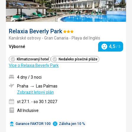
Relaxia Beverly Park
Hodnocení:
Kanárské ostrovy - Gran Canaria - Playa del Inglés
3/5
4,5
Výborné
/ 5
Hodnocení
Klimatizovaný hotel
Nedaleko písečné pláže
Více o Relaxia Beverly Park
4 dny / 3 noci
Praha
Las Palmas
Zobrazit letový plán
st 27.1. - so 30.1.2027
All Inclusive
Garance FAKTOR 100
Záloha jen 10 %