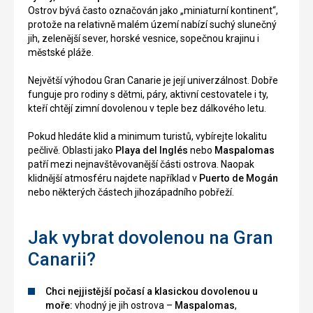
Ostrov bývá často označován jako „miniaturní kontinent“,
protože na relativně malém území nabízí suchý slunečný
jih, zelenější sever, horské vesnice, sopečnou krajinu i
městské pláže.
Největší výhodou Gran Canarie je její univerzálnost. Dobře
funguje pro rodiny s dětmi, páry, aktivní cestovatele i ty,
kteří chtějí zimní dovolenou v teple bez dálkového letu.
Pokud hledáte klid a minimum turistů, vybírejte lokalitu
pečlivě. Oblasti jako
Playa del Inglés
nebo
Maspalomas
patří mezi nejnavštěvovanější části ostrova. Naopak
klidnější atmosféru najdete například v
Puerto de Mogán
nebo některých částech jihozápadního pobřeží.
Jak vybrat dovolenou na Gran
Canarii?
Chci nejjistější počasí a klasickou dovolenou u
moře:
vhodný je jih ostrova –
Maspalomas
,