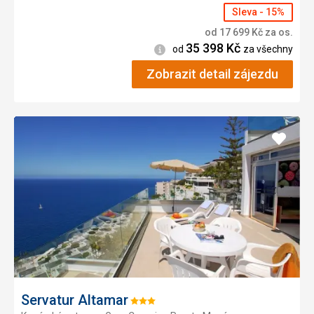
Sleva - 15%
od
17 699
Kč
za os.
35 398
Kč
Informace
od
za všechny
Zobrazit detail zájezdu
Přidat
do
oblíbe
Servatur Altamar
Hodnocení: