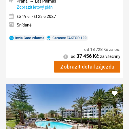
Praha
Las Palmas
Zobrazit letový plán
so 19.6. - st 23.6.2027
Snídaně
Invia Care zdarma
Garance FAKTOR 100
od
18 728
Kč
za os.
37 456
Kč
Informace
od
za všechny
Zobrazit detail zájezdu
Přidat
do
oblíbe