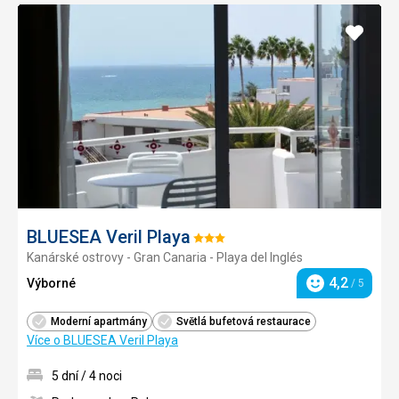
Přidat
do
oblíbe
BLUESEA Veril Playa
Hodnocení:
Kanárské ostrovy - Gran Canaria - Playa del Inglés
3/5
4,2
Výborné
/ 5
Hodnocení
Moderní apartmány
Světlá bufetová restaurace
Více o BLUESEA Veril Playa
5 dní / 4 noci