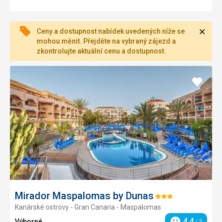
Zavří
Ceny a dostupnost nabídek uvedených níže se
mohou měnit. Přejděte na vybraný zájezd a
zkontrolujte aktuální cenu a dostupnost.
Přidat
do
oblíbe
Mirador Maspalomas by Dunas
Hodnocení:
Kanárské ostrovy - Gran Canaria - Maspalomas
3/5
4,4
Výborné
/ 5