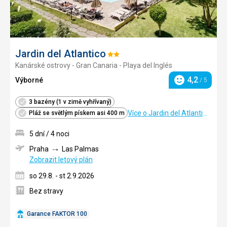
Jardin del Atlantico
Hodnocení:
Kanárské ostrovy - Gran Canaria - Playa del Inglés
2/5
4,2
Výborné
/ 5
Hodnocení
3 bazény (1 v zimě vyhřívaný)
Více o Jardin del Atlantico
Pláž se světlým pískem asi 400 m
5 dní / 4 noci
Praha
Las Palmas
Zobrazit letový plán
so 29.8. - st 2.9.2026
Bez stravy
Garance FAKTOR 100