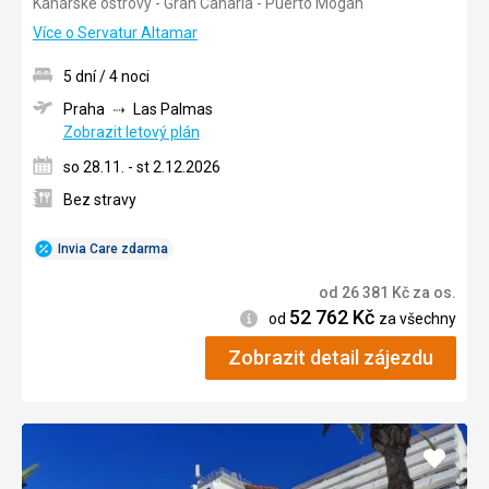
Kanárské ostrovy - Gran Canaria - Puerto Mogán
3/5
Více o Servatur Altamar
5 dní / 4 noci
Praha
Las Palmas
Zobrazit letový plán
so 28.11. - st 2.12.2026
Bez stravy
Invia Care zdarma
od
26 381
Kč
za os.
52 762
Kč
Informace
od
za všechny
Zobrazit detail zájezdu
Přidat
do
oblíbe