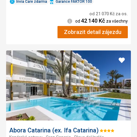
Invia Care zdarma
Garance FAKTOR 100
od
21 070
Kč
za os.
42 140
Kč
Informace
od
za všechny
Zobrazit detail zájezdu
Přidat
do
oblíbe
Abora Catarina (ex. Ifa Catarina)
Hodnocení: