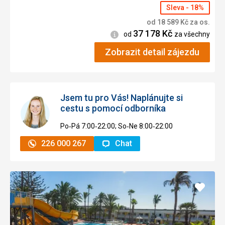
Sleva - 18%
od
18 589
Kč
za os.
37 178
Kč
Informace
od
za všechny
Zobrazit detail zájezdu
Jsem tu pro Vás! Naplánujte si
cestu s pomocí odborníka
Po‑Pá 7:00‑22:00; So‑Ne 8:00‑22:00
226 000 267
Chat
Přidat
do
oblíbe