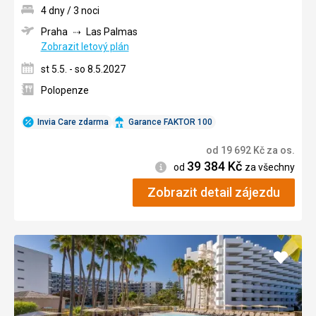
4 dny / 3 noci
Praha
Las Palmas
Zobrazit letový plán
st 5.5. - so 8.5.2027
Polopenze
Invia Care zdarma
Garance FAKTOR 100
od
19 692
Kč
za os.
39 384
Kč
Informace
od
za všechny
Zobrazit detail zájezdu
Přidat
do
oblíbe