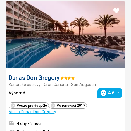
Přidat
do
oblíbe
Dunas Don Gregory
Hodnocení:
Kanárské ostrovy - Gran Canaria - San Augustín
4/5
4,6
Výborné
/ 5
Hodnocení
Pouze pro dospělé
Po renovaci 2017
Více o Dunas Don Gregory
4 dny / 3 noci