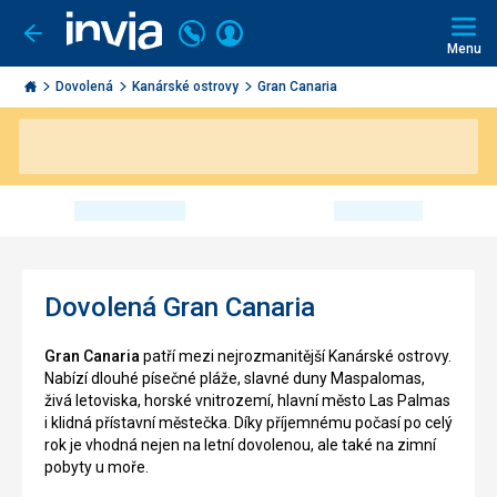
Volejte
Přihlásit
Jít
zpět
226
Menu
se
000
Invia.cz
290
Dovolená
Kanárské ostrovy
Gran Canaria
Dovolená Gran Canaria
Gran Canaria
patří mezi nejrozmanitější Kanárské ostrovy.
Nabízí dlouhé písečné pláže, slavné duny Maspalomas,
živá letoviska, horské vnitrozemí, hlavní město Las Palmas
i klidná přístavní městečka. Díky příjemnému počasí po celý
rok je vhodná nejen na letní dovolenou, ale také na zimní
pobyty u moře.