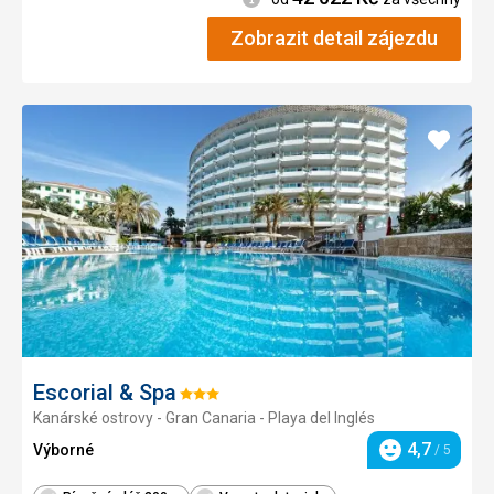
Zobrazit detail zájezdu
Přidat
do
oblíbe
Escorial & Spa
Hodnocení:
Kanárské ostrovy - Gran Canaria - Playa del Inglés
3/5
4,7
Výborné
/ 5
Hodnocení