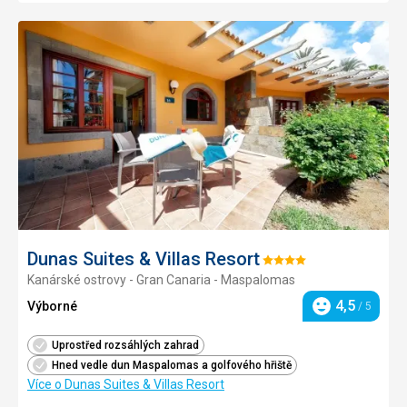
Přidat
do
oblíbe
Dunas Suites & Villas Resort
Hodnocení:
Kanárské ostrovy - Gran Canaria - Maspalomas
4/5
4,5
Výborné
/ 5
Hodnocení
Uprostřed rozsáhlých zahrad
Hned vedle dun Maspalomas a golfového hřiště
Více o Dunas Suites & Villas Resort