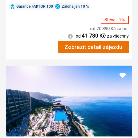
Garance FAKTOR 100
Záloha jen 10 %
Sleva - 2%
od
20 890
Kč
za os.
41 780
Kč
Informace
od
za všechny
Zobrazit detail zájezdu
Přidat
do
oblíbe