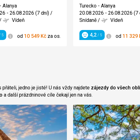
2/5
3/5
- Alanya
Turecko - Alanya
26 - 26.08.2026 (7 dní)
/
20.08.2026 - 26.08.2026 (7 
/
Vídeň
Snídaně
/
Vídeň
4,2
Informace
Informace
 5
/ 5
od
10 549
Kč
za os.
od
11 329
ení
Hodnocení
 přáteli, jedno je jisté! U nás vždy najdete
zájezdy do všech obl
ko
a další prázdninové cíle čekají jen na vás.