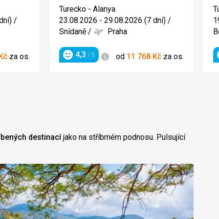
3/5
Turecko - Alanya
T
dní)
/
23.08.2026 - 29.08.2026 (7 dní)
/
1
Snídaně
/
Praha
B
4,3
Informace
/ 5
Kč
za os.
od
11 768
Kč
za os.
Hodnocení
íbených destinací
jako na stříbrném podnosu. Pulsující