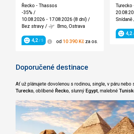
Řecko - Thassos
Turecko 
-35%
/
20.08.20
10.08.2026 - 17.08.2026 (8 dní)
/
Snídaně
Bez stravy
/
Brno, Ostrava
4,2
/
Hodnoc
4,2
Informace
/ 5
od
10 390
Kč
za os.
Hodnocení
Doporučené destinace
Ať už plánujete dovolenou s rodinou, single, v páru nebo s
Turecko
, oblíbené
Řecko
, slunný
Egypt
, malebné
Tunis