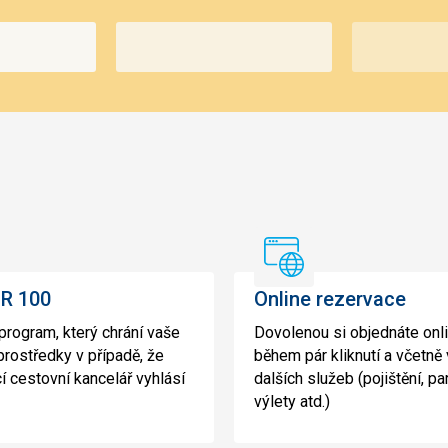
TOR
Online
rezervace
R 100
Online rezervace
 program, který chrání vaše
Dovolenou si objednáte onl
 prostředky v případě, že
během pár kliknutí a včetně
cí cestovní kancelář vyhlásí
dalších služeb (pojištění, pa
výlety atd.)