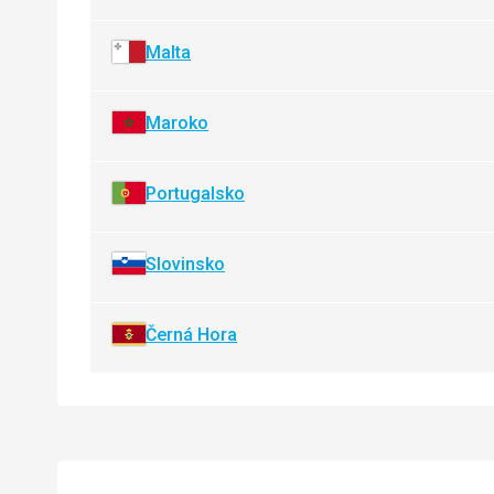
Malta
Maroko
Portugalsko
Slovinsko
Černá Hora