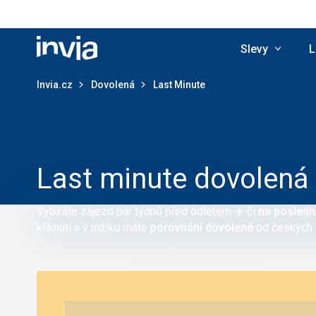
Slevy
L
Invia.cz
Invia.cz
Dovolená
Last Minute
Last minute dovolen
Vybíráte zájezd pár týdnů před odletem
✈️
či
na poslední
kliknutí a v mžiku máte
porovnání dovolené
od českých i 