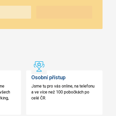
Osobní
přístup
Osobní přístup
ine
Jsme tu pro vás online, na telefonu
 všech
a ve více než 100 pobočkách po
rking,
celé ČR.