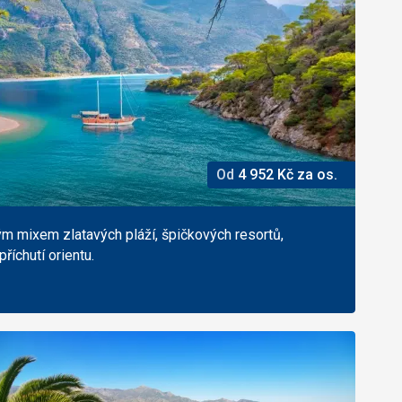
Od
4 952
Kč
za os.
ým mixem zlatavých pláží, špičkových resortů,
říchutí orientu.