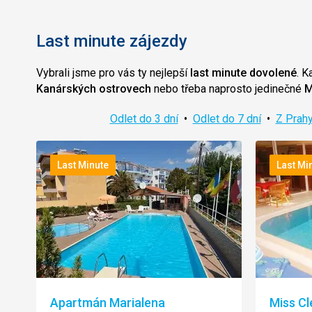
Last minute zájezdy
Vybrali jsme pro vás ty nejlepší
last minute dovolené
. K
Kanárských ostrovech
nebo třeba naprosto jedinečné
M
Odlet do 3 dní
•
Odlet do 7 dní
•
Z Prah
Last Minute
Last Mi
Apartmán Marialena
Miss Cl