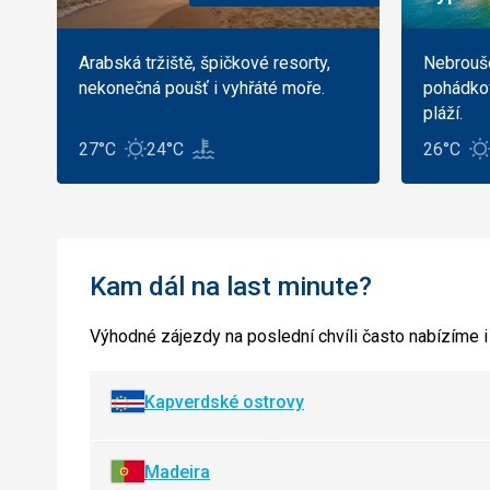
Arabská tržiště, špičkové resorty,
Nebrouše
nekonečná poušť i vyhřáté moře.
pohádkov
pláží.
27°C
24°C
26°C
Kam dál na last minute?
Výhodné zájezdy na poslední chvíli často nabízíme i
Kapverdské ostrovy
Madeira