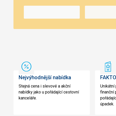
Nejvýhodnější
FAK
nabídka
100
Nejvýhodnější nabídka
FAKTO
Stejná cena i slevové a akční
Unikátní
nabídky jako u pořádající cestovní
finanční
kanceláře.
pořádají
úpadek.