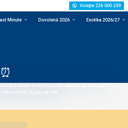
Volejte 226 000 259
ast Minute
Dovolená 2026
Exotika 2026/27
á ⏰
 chvíli
a chcete tu nejvýhodnější nabídku?
☀️
Stačí pár
zahraničních CK jako na talíři.