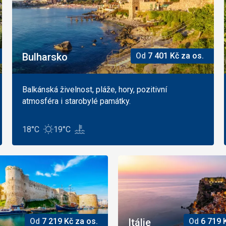
Bulharsko
Od
7 401
Kč
za os.
Balkánská živelnost, pláže, hory, pozitivní
atmosféra i starobylé památky.
18°C
19°C
Od
7 219
Kč
za os.
Itálie
Od
6 719