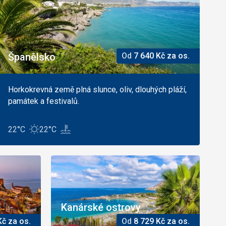
Španělsko
Od
7 640
Kč
za os.
Horkokrevná země plná slunce, oliv, dlouhých pláží,
památek a festivalů.
22°C
22°C
Kanárské ostrovy
Kč
za os.
Od
8 729
Kč
za os.