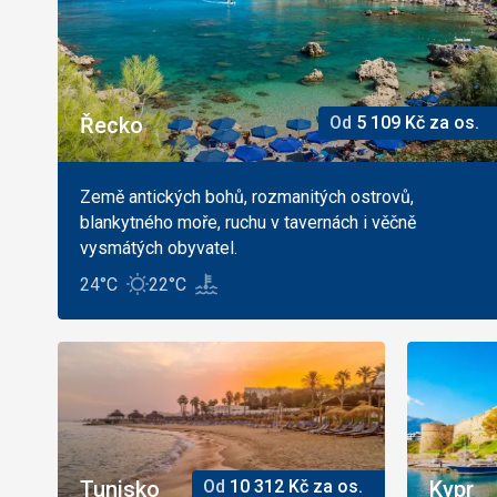
Řecko
Od
5 109
Kč
za os.
Země antických bohů, rozmanitých ostrovů,
blankytného moře, ruchu v tavernách i věčně
vysmátých obyvatel.
24°C
22°C
Tunisko
Od
10 312
Kč
za os.
Kypr