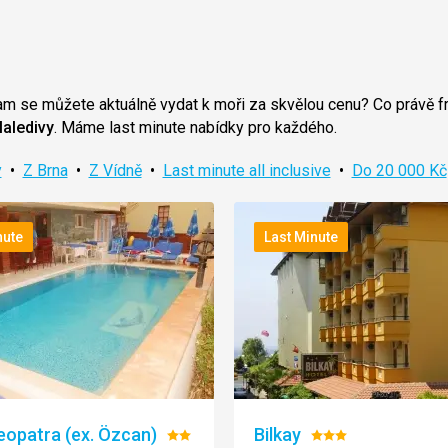
am se můžete aktuálně vydat k moři za skvělou cenu? Co právě fr
aledivy
. Máme last minute nabídky pro každého.
y
•
Z Brna
•
Z Vídně
•
Last minute all inclusive
•
Do 20 000 Kč
nute
Last Minute
eopatra (ex. Özcan)
Bilkay
Hodnocení:
Hodnocení: