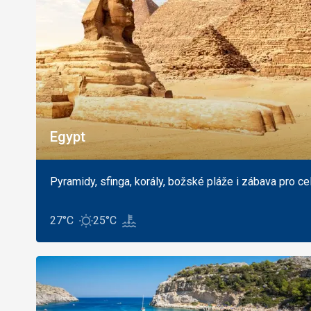
Egypt
Pyramidy, sfinga, korály, božské pláže i zábava pro ce
27°C
25°C