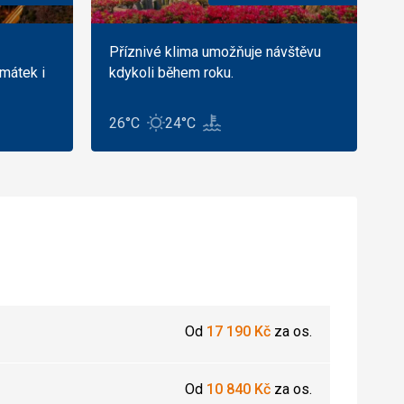
Příznivé klima umožňuje návštěvu
mátek i
kdykoli během roku.
26°C
24°C
Od
17 190
Kč
za os.
Od
10 840
Kč
za os.