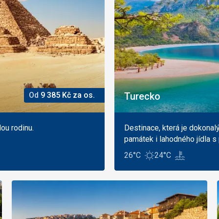
Od
9 385
Kč
za os.
Turecko
lou rodinu.
Destinace, která je dokonal
památek i lahodného jídla s p
26°C
24°C