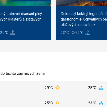
ný ostrovní diamant plný
Dokonalý koktejl legendární
ých klášterů a zlatavých
gastronomie, úchvatných pa
plážových radovánek.
25°C
23°C
22°C
 do těchto zajímavých zemí:
29°C
28°C
25°C
23°C