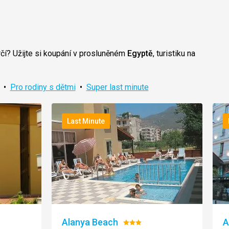
čí? Užijte si koupání v prosluněném
Egyptě
, turistiku na
•
Pro rodiny s dětmi
•
Super last minute
Last Minute
Alanya Beach
A
Hodnocení: