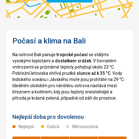
Počasí a klima na Bali
Na ostrově Bali panuje
tropické počasí
se stálými
vysokými teplotami a
dostatkem srážek
. V hornatém
vnitrozemí se průměrné teploty pohybují okolo 23 °C.
Pobřežní letoviska ohřívá prudké
slunce až k 35 °C
. Vody
Indického oceánu i Jávského moře jsou prohřáté na 29 °C.
Ideálním obdobím pro návštěvu ostrova nastává mezi
březnem a květnem, kdy jsou teploty snesitelnější a
příroda je krásně zelená, případně od září do prosince.
Nejlepší doba pro dovolenou
Nejlepší
Dobrá
Mimosezóna