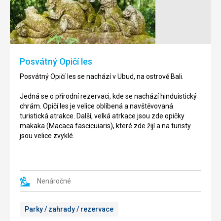
Chrám
Uluwatu
Chrám
se
Tanah
nachází
Lot
na
se
jihozápadní
nachází
Posvátný Opičí les
straně
u
ostrova
jihozápadního
Posvátný Opičí les se nachází v Ubud, na ostrově Bali.
Bali.
pobřeží
ostrova
Jedná se o přírodní rezervaci, kde se nachází hinduistický
Jedná
Bali.
chrám. Opičí les je velice oblíbená a navštěvovaná
se
turistická atrakce. Další, velká atrkace jsou zde opičky
o
Chrám
makaka (Macaca fascicuiaris), které zde žijí a na turisty
jeden
byl
jsou velice zvyklé.
z
postaven
nejposvátnějších
na
chrámů
skalnaté
na
formaci
Bali.
na
Nenáročné
Stojí
popud
ve
kněze
Parky / zahrady / rezervace
výšce
Nirartha,
70m
který