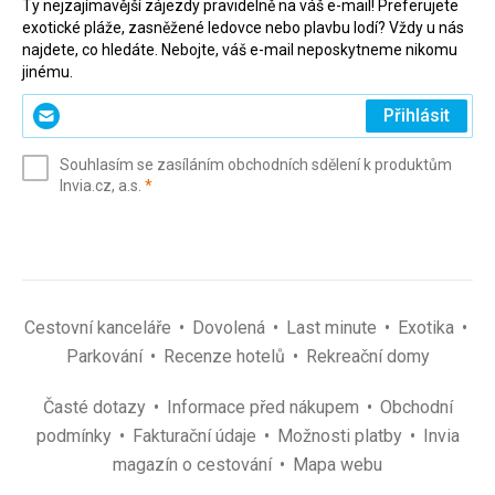
Ty nejzajímavější zájezdy pravidelně na váš e-mail! Preferujete
exotické pláže, zasněžené ledovce nebo plavbu lodí? Vždy u nás
najdete, co hledáte. Nebojte, váš e-mail neposkytneme nikomu
jinému.
Zadejte
Přihlásit
svůj
e-
Souhlasím se zasíláním obchodních sdělení k produktům
mail
(povinné)
Invia.cz, a.s.
*
(povinné)
*
Cestovní kanceláře
Dovolená
Last minute
Exotika
Parkování
Recenze hotelů
Rekreační domy
Časté dotazy
Informace před nákupem
Obchodní
podmínky
Fakturační údaje
Možnosti platby
Invia
magazín o cestování
Mapa webu