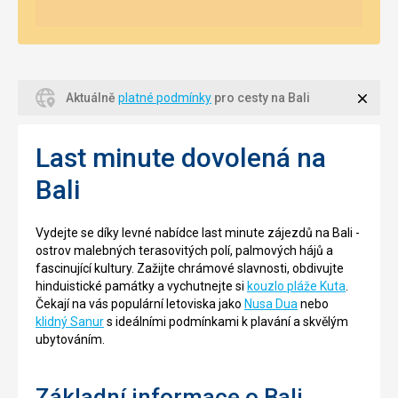
Zavří
Aktuálně
platné podmínky
pro cesty na Bali
Last minute dovolená na
Bali
Vydejte se díky levné nabídce last minute zájezdů na Bali -
ostrov malebných terasovitých polí, palmových hájů a
fascinující kultury. Zažijte chrámové slavnosti, obdivujte
hinduistické památky a vychutnejte si
kouzlo pláže Kuta
.
Čekají na vás populární letoviska jako
Nusa Dua
nebo
klidný Sanur
s ideálními podmínkami k plavání a skvělým
ubytováním.
Základní informace o Bali