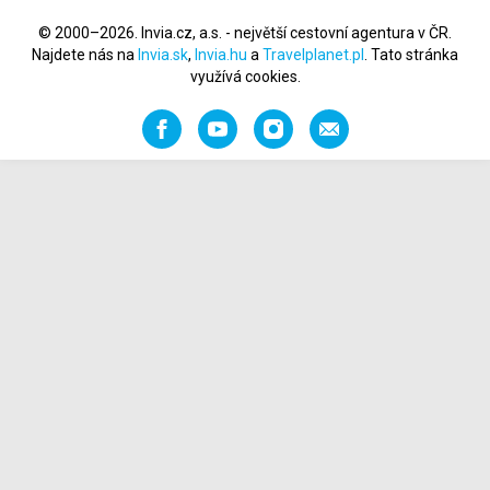
© 2000–2026. Invia.cz, a.s. - největší cestovní agentura v ČR.
Najdete nás na
Invia.sk
,
Invia.hu
a
Travelplanet.pl
. Tato stránka
využívá cookies.
Facebook
YouTube
Instagram
Napište
nám