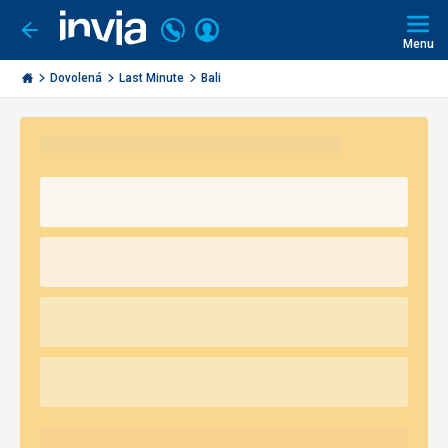
Volejte
Přihlásit
Jít
zpět
226
Menu
se
000
Invia.cz
290
Dovolená
Last Minute
Bali