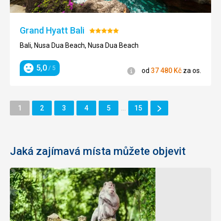
Grand Hyatt Bali
Hodnocení:
5/5
Bali, Nusa Dua Beach, Nusa Dua Beach
5,0
/ 5
Informace
od
37 480
Kč
za os.
Hodnocení
Další
Stránka
Stránka
Stránka
Stránka
Stránka
Stránka
1
2
3
4
5
…
15
Stránka
Jaká zajímavá místa můžete objevit
Chrám
Chrám
Uluwatu
Tanah
Lot