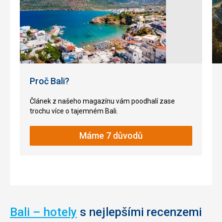
opičky,
kteří
které
mají
zde
za
žijí
úkol
a
chránit
často
místo
kradou
před
turistům
zlými
Proč Bali?
věci.
duchy
a
Článek z našeho magazínu vám poodhalí zase
vetřelci.
Nenáročné
trochu více o tajemném Bali.
Další
legenda
říká,
Máme 7 důvodů
Církevní
že
stavby
chrám
má
většího
ochránce
v
obřím
Bali – hotely
s nejlepšími recenzemi
hadovi,