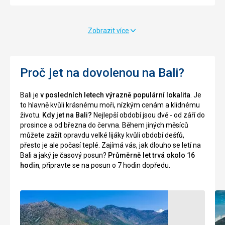
na
zde
sklanatém
v
útesu
15.
Zobrazit více
nad
století
oceánem.
přenocoval
Vystavěn
a
byl
poté
Proč jet na dovolenou na Bali?
v
prohlásil
11.
že
Bali je
v posledních letech výrazně populární lokalita
. Je
století
je
to hlavně kvůli krásnému moři, nízkým cenám a klidnému
a
to
životu.
Kdy jet na Bali?
Nejlepší období jsou dvě - od září do
zasvěcen
svaté
prosince a od března do června. Během jiných měsíců
je
místo
můžete zažít opravdu velké lijáky kvůli období dešťů,
duchům
balijských
přesto je ale počasí teplé. Zajímá vás, jak dlouho se letí na
oceánů
mořských
Bali a jaký je časový posun?
Průměrně let trvá okolo 16
a
bohů.
hodin
, připravte se na posun o 7 hodin dopředu.
moří.
Sklály
Další
údajně
atrakce
obývají
jsou
jedovatí
zde
mořští
divoké
hadi,