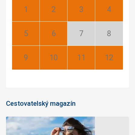
Leden:
Únor:
Březen:
Duben:
Nejlepší
Nejlepší
Nejlepší
Nejlepší
Květen:
Červen:
Červenec:
Srpen:
Nejlepší
Nejlepší
Mimosezóna
Mimosezóna
Září:
Říjen:
Listopad:
Prosinec:
Nejlepší
Nejlepší
Nejlepší
Nejlepší
Cestovatelský magazín