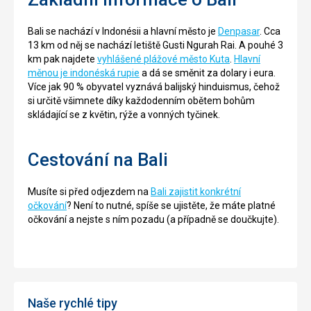
Bali se nachází v Indonésii a hlavní město je
Denpasar
. Cca
13 km od něj se nachází letiště Gusti Ngurah Rai. A pouhé 3
km pak najdete
vyhlášené plážové město Kuta
.
Hlavní
měnou je indonéská rupie
a dá se směnit za dolary i eura.
Více jak 90 % obyvatel vyznává balijský hinduismus, čehož
si určitě všimnete díky každodenním obětem bohům
skládající se z květin, rýže a vonných tyčinek.
Cestování na Bali
Musíte si před odjezdem na
Bali zajistit konkrétní
očkování
? Není to nutné, spíše se ujistěte, že máte platné
očkování a nejste s ním pozadu (a případně se doučkujte).
Naše rychlé tipy