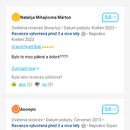
který
se
údajně
5,0
Natalija Mihajlovna Márton
/ 5
zrodil
Hodnocení
ze
Ověřená recenze (Invia.hu)
Datum pobytu: Květen 2023
šátku
Recenze vytvořená před 3 a více lety
Napsáno
kněze
Květen 2023
Nirartha.
Grand Hyatt Bali
Hodnocení:
5/5
Nenáročné
Bylo to moc pěkné a dobré????
Bylo to moc pěkné a dobré????
Zobrazit více
Církevní
Byla tato recenze užitečná?
stavby
Strava
5,0
/ 5
ano
(
2
)
ne
(
0
)
Ubytování
5,0
/ 5
Okolí
5,0
/ 5
5,0
Anonym
/ 5
Hodnocení
Služby
5,0
/ 5
Ověřená recenze
Datum pobytu: Červenec 2015
Recenze vytvořená před 3 a více lety
Napsáno Srpen
Cena
5,0
/ 5