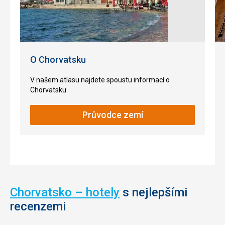
Kopce
pokrývají
stálezelené
a
listnaté
stromy.
O Chorvatsku
Žijí
zde
V našem atlasu najdete spoustu informací o
různá
Chorvatsku.
divoká
zvířata
Průvodce zemí
jako
prasata,
lišky,
jezevci,
jeleni,
jestřáby,
káňata
a
Chorvatsko – hotely
s nejlepšími
sovy.
recenzemi
Na