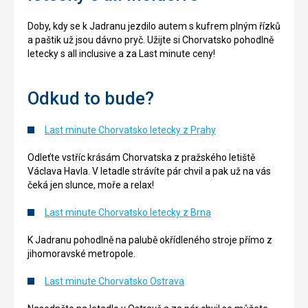
Doby, kdy se k Jadranu jezdilo autem s kufrem plným řízků
a paštik už jsou dávno pryč. Užijte si Chorvatsko pohodlně
letecky s all inclusive a za Last minute ceny!
Odkud to bude?
Last minute Chorvatsko letecky z Prahy
Odleťte vstříc krásám Chorvatska z pražského letiště
Václava Havla. V letadle strávíte pár chvil a pak už na vás
čeká jen slunce, moře a relax!
Last minute Chorvatsko letecky z Brna
K Jadranu pohodlně na palubě okřídleného stroje přímo z
jihomoravské metropole.
Last minute Chorvatsko Ostrava