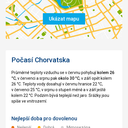
Ukázat mapu
Počasí Chorvatska
Průměrné teploty vzduchu se v červnu pohybují
kolem 26
°C
, v červenci a srpnu pak
okolo 30 °C
, v září opět kolem
26 °C. Teploty vody dosahují v červnu hranice 22 °C,
v červenci 25 °C, v srpnu o stupeň méně a v září ještě
kolem 22 °C. Podzim bývá teplejší než jaro. Srážky jsou
spíše ve vnitrozemí.
Nejlepší doba pro dovolenou
Nejlepší
Dobrá
Mimosezóna