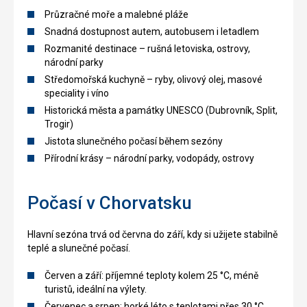
Průzračné moře a malebné pláže
Snadná dostupnost autem, autobusem i letadlem
Rozmanité destinace – rušná letoviska, ostrovy,
národní parky
Středomořská kuchyně – ryby, olivový olej, masové
speciality i víno
Historická města a památky UNESCO (Dubrovník, Split,
Trogir)
Jistota slunečného počasí během sezóny
Přírodní krásy – národní parky, vodopády, ostrovy
Počasí v Chorvatsku
Hlavní sezóna trvá od června do září, kdy si užijete stabilně
teplé a slunečné počasí.
Červen a září: příjemné teploty kolem 25 °C, méně
turistů, ideální na výlety.
Červenec a srpen: horké léto s teplotami přes 30 °C,