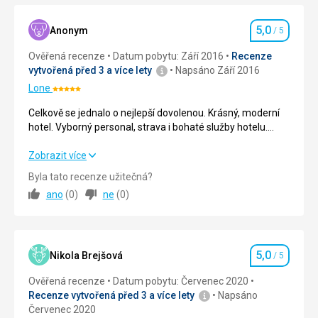
pobřeží
zálivu
5,0
najdete
Anonym
/ 5
Hodnocení
2
Ověřená recenze
Datum pobytu: Září 2016
Recenze
restaurace,
vytvořená před 3 a více lety
Napsáno Září 2016
kde
můžete
Lone
Hodnocení:
ochutnat
5/5
Celkově se jednalo o nejlepší dovolenou. Krásný, moderní
různé
hotel. Vyborný personal, strava i bohaté služby hotelu.
místní
Dostupnost i kvalita pláže. Nádherně čisté moře.
pochoutky.
Procházky do blízkého města též skvělé.
Celkově se jednalo o nejlepší dovolenou. Krásný, moderní
Zobrazit více
Lim
hotel. Vyborný personal, strava i bohaté služby hotelu.
je
Byla tato recenze užitečná?
Dostupnost i kvalita pláže. Nádherně čisté moře.
skvělým
ano
(
0
)
ne
(
0
)
Procházky do blízkého města též skvělé.
místem
na
Strava
5,0
/ 5
krátkou
procházku,
5,0
Ubytování
5,0
/ 5
Nikola Brejšová
/ 5
nebo
Hodnocení
pro
Ověřená recenze
Datum pobytu: Červenec 2020
Okolí
5,0
/ 5
celodenní
Recenze vytvořená před 3 a více lety
Napsáno
výlet
Červenec 2020
Služby
5,0
/ 5
na