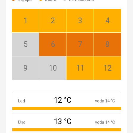
Leden:
Únor:
Březen:
Duben:
Dobrá
Dobrá
Dobrá
Dobrá
Květen:
Červen:
Červenec:
Srpen:
Mimosezóna
Nejlepší
Nejlepší
Nejlepší
Září:
Říjen:
Listopad:
Prosinec:
Mimosezóna
Mimosezóna
Dobrá
Dobrá
12 °C
Leden
Led
voda 14 °C
13 °C
Únor
Úno
voda 14 °C