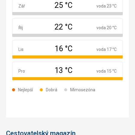
25 °C
Září
Zář
voda 23 °C
22 °C
Říjen
Říj
voda 20 °C
16 °C
Listopad
Lis
voda 17 °C
13 °C
Prosinec
Pro
voda 15 °C
Nejlepší
Dobrá
Mimosezóna
Cestovatelský magazín