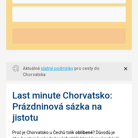
Zavří
Aktuálně
platné podmínky
pro cesty do
Chorvatska
Last minute Chorvatsko:
Prázdninová sázka na
jistotu
Proč je Chorvatsko u Čechů tolik
oblíbené
? Důvodů je