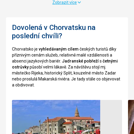
Zobrazit více
dlouhý
Město
a
obklopené
30
zdmi,
metrů
postavené
Dovolená v Chorvatsku na
hluboký.
z
poslední chvíli?
V
kamenných
zátoce
bloků
se
pomocí
Chorvatsko je
vyhledávaným cílem
českých turistů díky
mísí
suché
příznivým cenám služeb, relativně malé vzdálenosti a
sladká
techniky,
absenci jazykových bariér.
Jadranské pobřeží
s
četnými
a
se
ostrůvky
působí velmi lákavě. Za návštěvu stojí mj.
slaná
nachází
městečko Rijeka, historický Split, kouzelné město Zadar
voda.
na
nebo proslulá Makarská riviéra. Je tady stále co objevovat
Najdete
vrcholku
a obdivovat.
zde
hory.
skalní
útesy,
Nenáročné
které
jsou
oblíbeným
Historické
místem
stavby
horolezců.