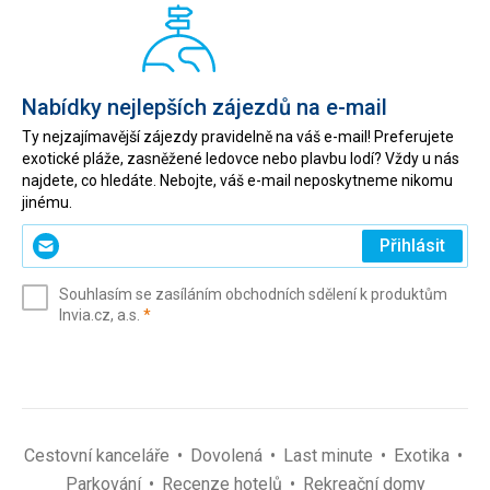
Nabídky nejlepších zájezdů na e-mail
Ty nejzajímavější zájezdy pravidelně na váš e-mail! Preferujete
exotické pláže, zasněžené ledovce nebo plavbu lodí? Vždy u nás
najdete, co hledáte. Nebojte, váš e-mail neposkytneme nikomu
jinému.
Zadejte
Přihlásit
svůj
e-
Souhlasím se zasíláním obchodních sdělení k produktům
mail
(povinné)
Invia.cz, a.s.
*
(povinné)
*
Cestovní kanceláře
Dovolená
Last minute
Exotika
Parkování
Recenze hotelů
Rekreační domy