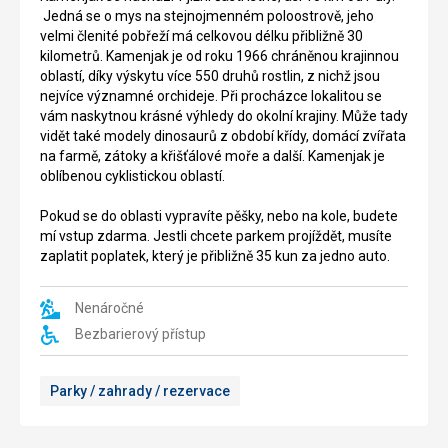
se
jihovýchodně
Jedná se o mys na stejnojmenném poloostrově, jeho
nachází
od
velmi členité pobřeží má celkovou délku přibližně 30
fjord
Rovinje
kilometrů. Kamenjak je od roku 1966 chráněnou krajinnou
Lim.
a
oblastí, díky výskytu více 550 druhů rostlin, z nichž jsou
Fjord
byla
nejvíce významné orchideje. Při procházce lokalitou se
je
objevena
vám naskytnou krásné výhledy do okolní krajiny. Může tady
částí
v
vidět také modely dinosaurů z období křídy, domácí zvířata
35
roce
na farmě, zátoky a křišťálové moře a další. Kamenjak je
kilometrů
1953
oblíbenou cyklistickou oblastí.
dlouhého
během
údolí,
vykopávek.
Pokud se do oblasti vypravíte pěšky, nebo na kole, budete
které
Od
mí vstup zdarma. Jestli chcete parkem projíždět, musíte
se
roku
zaplatit poplatek, který je přibližně 35 kun za jedno auto.
táhne
1997
téměř
jsou
do
zde
Nenáročné
centra
prováděny
Bezbarierový přístup
Istrie
detailní
a
výzkumy
je
a
Parky / zahrady / rezervace
asi
částečné
10
architektonické
kilometrů
rekonstrukce.