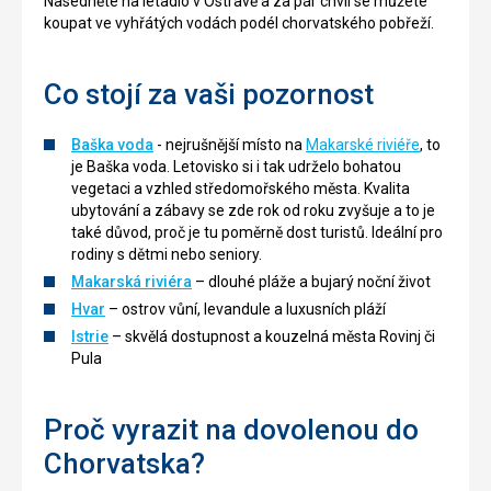
Nasedněte na letadlo v Ostravě a za pár chvil se můžete
koupat ve vyhřátých vodách podél chorvatského pobřeží.
Co stojí za vaši pozornost
Baška voda
- nejrušnější místo na
Makarské riviéře
, to
je Baška voda. Letovisko si i tak udrželo bohatou
vegetaci a vzhled středomořského města. Kvalita
ubytování a zábavy se zde rok od roku zvyšuje a to je
také důvod, proč je tu poměrně dost turistů. Ideální pro
rodiny s dětmi nebo seniory.
Makarská riviéra
– dlouhé pláže a bujarý noční život
Hvar
– ostrov vůní, levandule a luxusních pláží
Istrie
– skvělá dostupnost a kouzelná města Rovinj či
Pula
Proč vyrazit na dovolenou do
Chorvatska?