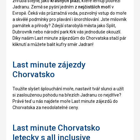
zhruba stejně, jako
krásných pláží
, které lemují pobřeží
Jadranu. Země se pyšní jedním z
nejčistších moří
v
Evropě. Čeká vás průzračná voda, pozvolný vstup do moře
a skvělé podmínky pro plavání i šnorchlování. Jste milovník
památek a přírody? Zdejší starobylá města jako Split,
Dubrovník nebo národní park Krk vás jednoduše okouzlí.
Díky našim Last minute zájezdům do Chorvatska stačí pár
kliknutí a můžete balit kufry směr Jadran!
Last minute zájezdy
Chorvatsko
Toužíte slyšet šplouchání moře, nastavit tvář slunci a užít
si zaslouženou pohodu na březích Jadranu co nejdříve?
Právě teď u nás najdete moře Last minute zájezdů do
Chorvatska za neodolatelné ceny.
Last minute Chorvatsko
letecky s all inclusive