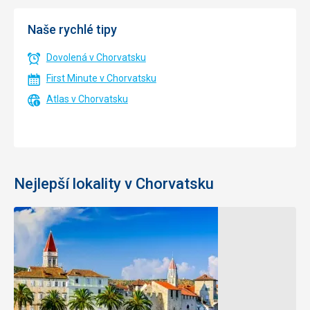
Naše rychlé tipy
Dovolená v Chorvatsku
First Minute v Chorvatsku
Atlas v Chorvatsku
Nejlepší lokality v Chorvatsku
Biograd
Rabac
Na
Moru
Rybářské
městečko a