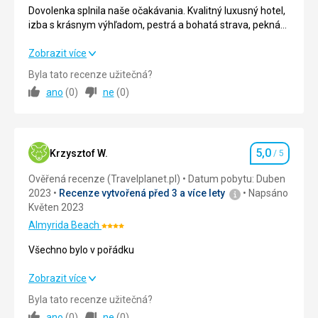
5/5
část
Dovolenka splnila naše očakávania. Kvalitný luxusný hotel,
je
izba s krásnym výhľadom, pestrá a bohatá strava, pekná
kruhovitá.
pláž s dostatkom slnečníkov. V okolí niekolko obchodíkov a
reštaurácií, za 2€ mestská doprava do starého mesta
Dovolenka splnila naše očakávania. Kvalitný luxusný hotel,
Zobrazit více
Chania. Spokojnosť.
izba s krásnym výhľadom, pestrá a bohatá strava, pekná
Byla tato recenze užitečná?
Nenáročné
pláž s dostatkom slnečníkov. V okolí niekolko obchodíkov a
ano
(
0
)
ne
(
0
)
reštaurácií, za 2€ mestská doprava do starého mesta
Chania. Spokojnosť.
Historické
stavby
Strava
5,0
/ 5
5,0
Krzysztof W.
/ 5
Hodnocení
Ubytování
5,0
/ 5
Ověřená recenze (Travelplanet.pl)
Datum pobytu: Duben
2023
Recenze vytvořená před 3 a více lety
Napsáno
Okolí
5,0
/ 5
Květen 2023
Služby
5,0
/ 5
Almyrida Beach
Hodnocení:
4/5
Všechno bylo v pořádku
Cena
5,0
/ 5
Všechno bylo v pořádku
Zobrazit více
Byla tato recenze užitečná?
Strava
5,0
/ 5
ano
(
0
)
ne
(
0
)