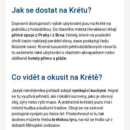
Jak se dostat na Krétu?
Dopravní dostupnost i výběr ubytování jsou na Krétě na
jedničku s hvězdičkou. Do hlavního města Herakleion létají
přímé spoje z Prahy i z Brna
. Hotely, které na poslední
chvíli často nabízejí parádní slevy, zase poskytují řadu
libůstek navíc. Kromě luxusních pětihvězdičkových resortů
tu seženete také ubytování s vlastním akvaparkem nebo
oblíbené
hotely přímo u pláže
.
Co vidět a okusit na Krétě?
Jazyk návštěvníka pohladí zdejší
vynikající kuchyně
. Hojně
se tu využívá jehněčí, ale i lokální suroviny, jako je olivový
olej, sýry nebo rybí maso. A jedinečně krétský punc má i
místní hudba a kulturní tradice. Obojí se na ostrově
postupně vyvíjelo po tisíce let. Poslechnout si tu tak
dodnes můžete třeba
krétskou lyru
, na niž se hrálo už v
dobách Mínojské civilizace.