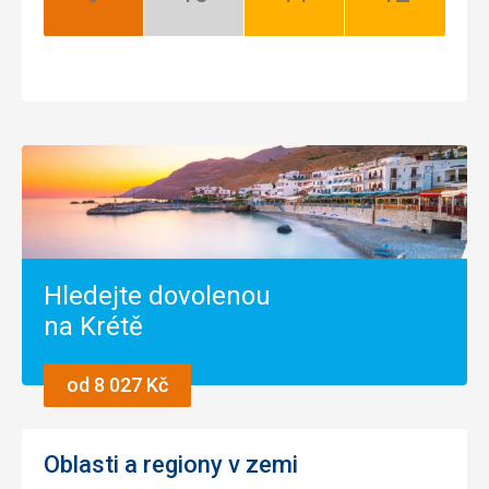
Září:
Říjen:
Listopad:
Prosinec:
Nejlepší
Mimosezóna
Dobrá
Dobrá
Hledejte dovolenou
na Krétě
od 8 027 Kč
Oblasti a regiony v zemi