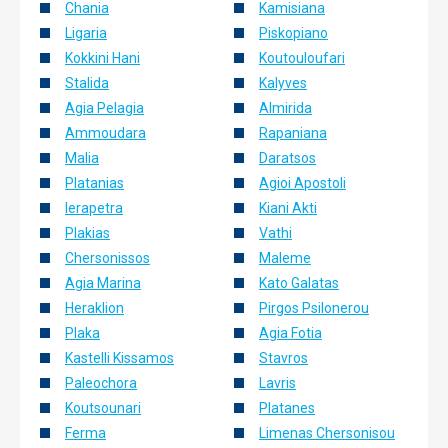
Chania
Kamisiana
Ligaria
Piskopiano
Kokkini Hani
Koutouloufari
Stalida
Kalyves
Agia Pelagia
Almirida
Ammoudara
Rapaniana
Malia
Daratsos
Platanias
Agioi Apostoli
Ierapetra
Kiani Akti
Plakias
Vathi
Chersonissos
Maleme
Agia Marina
Kato Galatas
Heraklion
Pirgos Psilonerou
Plaka
Agia Fotia
Kastelli Kissamos
Stavros
Paleochora
Lavris
Koutsounari
Platanes
Ferma
Limenas Chersonisou