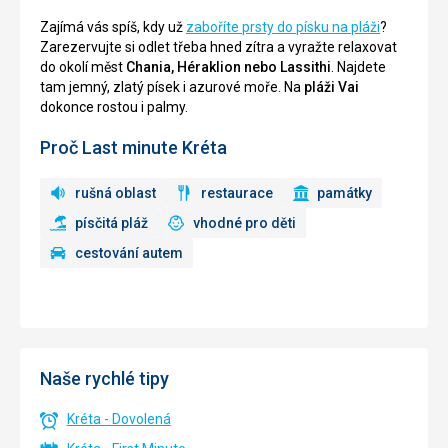
Zajímá vás spíš, kdy už
zaboříte prsty do písku na pláži
?
Zarezervujte si odlet třeba hned zítra a vyražte relaxovat
do okolí měst
Chania, Héraklion nebo Lassithi
. Najdete
tam jemný, zlatý písek i azurové moře. Na
pláži Vai
dokonce rostou i palmy.
Proč Last minute Kréta
rušná oblast
restaurace
památky
písčitá pláž
vhodné pro děti
cestování autem
Naše rychlé tipy
Kréta - Dovolená