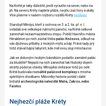
Na Krétě je taky důležité, jestli vyrazíte na sever, nebo na
jih. Na severu Kréty najdete pláže, na jihu zas hory a skály.
Více píšeme v našem rozboru rozdílů Kréty
na blogu
.
Starobylí Mínójci, kteří z ostrova ve 3. a 2. tis. př. n. l.
ovládali své velkolepé námořní panství, na Krétě celkově
zanechali nezasmazatelnou stopu. Poblíž hlavního města
Hérakleion po nich zůstal třeba
palác Knóssos
, odkud na
vás dýchnou příběhy z řeckých mýtů a bájí. Právě tady prý
totiž stával bájný labyrint, kde měl svou sluji mínotauros.
Jak se dobovým řeckým básníkům podařilo zaměnit palác
za bludiště? Nejspíš na nich zanechal tak hluboký dojem
složitý půdorys stavby. Mínojská civilizace totiž po celé
Krétě budovala
rozsáhlé palácové komplexy
s mnoha
spletitými chodbami. Milovníky historie potěší i další
bohatá
archeologická naleziště Malia, Zakros, nebo
Faistos
.
Nejhezčí pláže Kréty