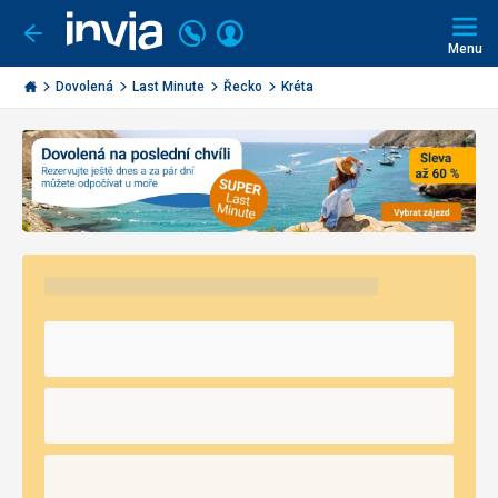
Volejte
Přihlásit
Jít
zpět
226
Menu
se
000
Invia.cz
290
Dovolená
Last Minute
Řecko
Kréta