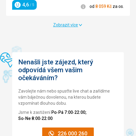
za os.
Hodnocení
4,6
/ 5
Informace
od
8 059
Kč
za os.
Hodnocení
Zobrazit více
Nenašli jste zájezd, který
odpovídá všem vašim
očekáváním?
Zavolejte nám nebo spusťte live chat a zařídíme
vám báječnou dovolenou, na kterou budete
vzpomínat dlouhou dobu.
Jsme k zastižení
Po‑Pá 7:00‑22:00;
So‑Ne 8:00‑22:00
.
226 000 260