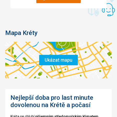
Mapa Kréty
Ukázat mapu
Nejlepší doba pro last minute
dovolenou na Krétě a počasí
Kréta se chlubí
příjemným středomořským klimatem
.