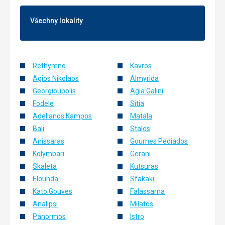
Všechny lokality
Rethymno
Kavros
Agios Nikolaos
Almyrida
Georgioupolis
Agia Galini
Fodele
Sitia
Adelianos Kampos
Matala
Bali
Stalos
Anissaras
Gournes Pediados
Kolymbari
Gerani
Skaleta
Kutsuras
Elounda
Sfakaki
Kato Gouves
Falassarna
Analipsi
Milatos
Panormos
Istro