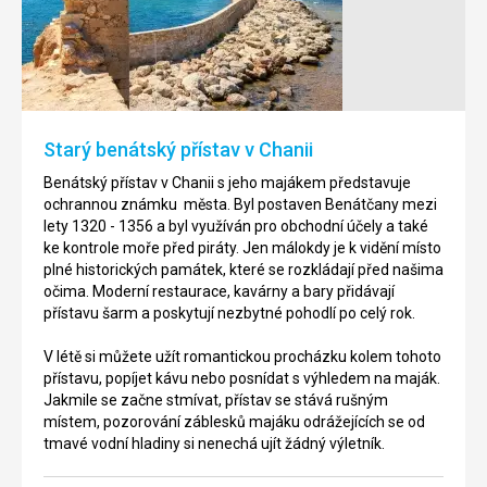
Chanii
v
Rethymnu
Maják
Chania
Pevnost
postavený
Fortezza
v
byla
letech
postavena
Starý benátský přístav v Chanii
1595
mezi
-
lety
Benátský přístav v Chanii s jeho majákem představuje
1601,
1573
ochrannou známku města. Byl postaven Benátčany mezi
klenot
-
lety 1320 - 1356 a byl využíván pro obchodní účely a také
města,
1578
ke kontrole moře před piráty. Jen málokdy je k vidění místo
je
na
plné historických památek, které se rozkládají před našima
jeden
kopci,
očima. Moderní restaurace, kavárny a bary přidávají
z
nicméně
přístavu šarm a poskytují nezbytné pohodlí po celý rok.
nejstarších
město
majáků
nebylo
V létě si můžete užít romantickou procházku kolem tohoto
nejen
nikdy
přístavu, popíjet kávu nebo posnídat s výhledem na maják.
v
přesídleno
Jakmile se začne stmívat, přístav se stává rušným
Řecku,
do
místem, pozorování záblesků majáku odrážejících se od
ale
bezpečné
tmavé vodní hladiny si nenechá ujít žádný výletník.
na
oblasti
celém
jejich