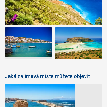
Jaká zajímavá místa můžete objevit
Maják
Pevnost
v
Fortezza