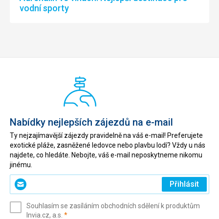
vodní sporty
Nabídky nejlepších zájezdů na e-mail
Ty nejzajímavější zájezdy pravidelně na váš e-mail! Preferujete
exotické pláže, zasněžené ledovce nebo plavbu lodí? Vždy u nás
najdete, co hledáte. Nebojte, váš e-mail neposkytneme nikomu
jinému.
Zadejte
Přihlásit
svůj
e-
Souhlasím se zasíláním obchodních sdělení k produktům
mail
(povinné)
Invia.cz, a.s.
*
(povinné)
*