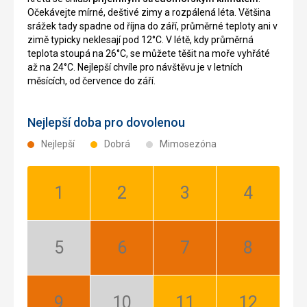
Očekávejte mírné, deštivé zimy a rozpálená léta. Většina
srážek tady spadne od října do září, průměrné teploty ani v
zimě typicky neklesají pod 12°C. V létě, kdy průměrná
teplota stoupá na 26°C, se můžete těšit na moře vyhřáté
až na 24°C. Nejlepší chvíle pro návštěvu je v letních
měsících, od července do září.
Nejlepší doba pro dovolenou
Nejlepší
Dobrá
Mimosezóna
Leden:
Únor:
Březen:
Duben:
Dobrá
Dobrá
Dobrá
Dobrá
Květen:
Červen:
Červenec:
Srpen:
Mimosezóna
Nejlepší
Nejlepší
Nejlepší