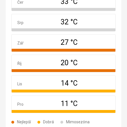
33 °C
Červenec
Čer
32 °C
Srpen
Srp
27 °C
Září
Zář
20 °C
Říjen
Říj
14 °C
Listopad
Lis
11 °C
Prosinec
Pro
Nejlepší
Dobrá
Mimosezóna