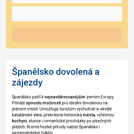
Španělsko dovolená a
zájezdy
Španělsko patří k
nejnavštěvovanějším
zemím Evropy.
Přináší
spoustu možností
pro ideální dovolenou na
jednom místě. Umožňuje turistům vychutnat si skvělé
katalánské
víno
, překrásná historická
města
, výtečnou
kuchyni
, slunce i romantické procházky po písečných
plážích. Kromě hezké přírody nabízí Španělsko i
nezaměnitelný folklór.