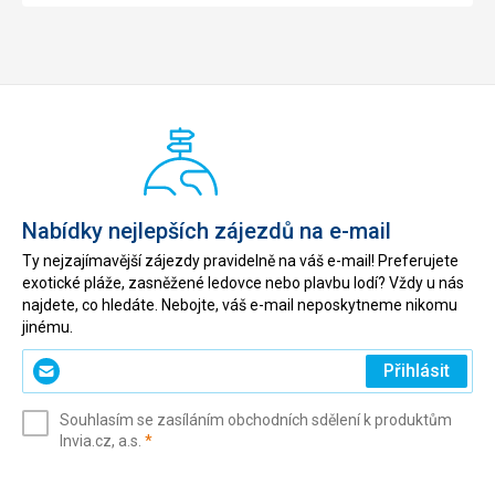
Nabídky nejlepších zájezdů na e-mail
Ty nejzajímavější zájezdy pravidelně na váš e-mail! Preferujete
exotické pláže, zasněžené ledovce nebo plavbu lodí? Vždy u nás
najdete, co hledáte. Nebojte, váš e-mail neposkytneme nikomu
jinému.
Zadejte
Přihlásit
svůj
e-
Souhlasím se zasíláním obchodních sdělení k produktům
mail
(povinné)
Invia.cz, a.s.
*
(povinné)
*