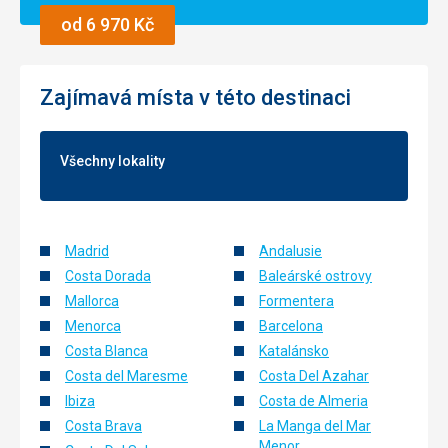
Polopenze s nápoji byla pro nás dostačující a výběr jídel byl
od 6 970 Kč
široký a vše velmi chutné
Ubytování
Perfektně udržovaný hotelový komplex se všemi službami,
Zajímavá místa v této destinaci
které rodiče s dětmi potřebují
Služby
Služby hotelu perfektní, není co vytknout.
Všechny lokality
Madrid
Andalusie
Costa Dorada
Baleárské ostrovy
Mallorca
Formentera
Menorca
Barcelona
Costa Blanca
Katalánsko
Costa del Maresme
Costa Del Azahar
Ibiza
Costa de Almeria
Costa Brava
La Manga del Mar
Menor