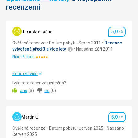
korály.
recenzemi
Nenáročné
Park
Bezbarierový
je
přístup
krásným
5,0
Jaroslav Tačner
/ 5
Hodnocení
místem
pro
Ověřená recenze
Datum pobytu: Srpen 2011
Recenze
Pláže
jednodenní
vytvořená před 3 a více lety
Napsáno Září 2011
výlet
Nixe Palace
Hodnocení:
lodí,
5/5
cesta
na
Zobrazit více
ostrov
Cena
5,0
/ 5
Byla tato recenze užitečná?
trvá
asi
ano
(
3
)
ne
(
0
)
hodinu.
Pláž
Na
Využívali jsme prostor určených hotelem.
prohlídku
Strava
se
5,0
Martin Č.
/ 5
Hodnocení
Absolvovali jsme pouze snídani, která byla klasická a
můžete
splnila naše očekávání.
vydat
Ověřená recenze
Datum pobytu: Červen 2025
Napsáno
z
Červen 2025
Ubytování