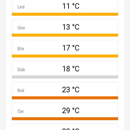
11 °C
Leden
Led
13 °C
Únor
Úno
17 °C
Březen
Bře
18 °C
Duben
Dub
23 °C
Květen
Kvě
29 °C
Červen
Čer