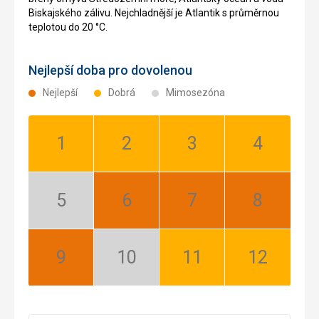
Biskajského zálivu. Nejchladnější je Atlantik s průměrnou
teplotou do 20 °C.
Nejlepší doba pro dovolenou
Nejlepší
Dobrá
Mimosezóna
Leden:
Únor:
Březen:
Duben:
Dobrá
Dobrá
Dobrá
Dobrá
Květen:
Červen:
Červenec:
Srpen:
Mimosezóna
Nejlepší
Nejlepší
Nejlepší
Září:
Říjen:
Listopad:
Prosinec:
Nejlepší
Mimosezóna
Dobrá
Dobrá