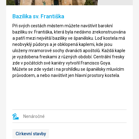
leží
park,
na
který
Bazilika sv. Františka
jihu
je
ostrova
tvořen
Při svých cestách městem můžete navštívit barokní
v
souostrovím
baziliku sv. Františka, která byla nedávno zrekonstruována
přírodním
se
a patří mezi největší baziliky ve španělsku. Loď kostela má
parku
nachází
neobvyklý půdorys a je obklopená kaplemi, kde jsou
Ses
asi
uloženy mramorové sochy dvanácti apoštolů. Každá kaple
Salines.
10
je vyzdobena freskami z různých období. Centrální fresky
Tato
kilometrů
zde v počátcích své kariéry vytvořil Francisco Goya.
pláž
od
Můžete se zde vydat i na prohlídku se španělsky mluvícím
je
jihovýchodního
průvodcem, a nebo navštívit jen hlavní prostory kostela.
jedna
pobřeží
z
Mallorky.
oficiálně
Můžete
nudistických,
zde
ale
navštívit
lidé
nejrůznější
se
Nenáročné
zajímavosti,
tu
jako
koupou
maják,
Církevní stavby
i
jeskyně