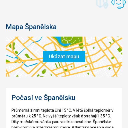
Mapa Španělska
Ukázat mapu
Počasí ve Španělsku
Průměrná zimní teplota činí 15 °C. V létě šplhá teploměr v
průměru k 25 °C
. Nejvyšší teploty však
dosahují i 35 °C
.
Díky mořskému vánku jsou vcelku snesitelné. Španělské
břehy omývá Středozemní moře, Atlantský oceán a voda