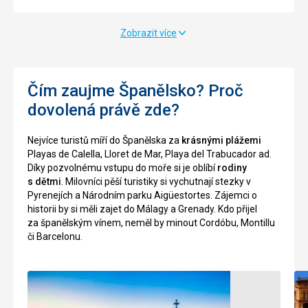
v
La
plavkách.
Miranda,
a
Zobrazit více
Písečná
nebo
pláž
můžete
je
vystoupat
široká
Čím zaujme Španělsko? Proč
k
a
hradu,
dovolená právě zde?
otevřená
odkud
k
je
Nejvíce turistů míří do Španělska za
krásnými plážemi
moři.
krásný
Playas de Calella, Lloret de Mar, Playa del Trabucador ad.
Často
výhled
Díky pozvolnému vstupu do moře si je oblíbí
rodiny
zde
na
s dětmi
. Milovníci pěší turistiky si vychutnají stezky v
fouká
přístav.
Pyrenejích a Národním parku Aigüestortes. Zájemci o
vítr
V
historii by si měli zajet do Málagy a Grenady. Kdo přijel
a
parku
za španělským vínem, neměl by minout Cordóbu, Montillu
tvoří
se
či Barcelonu.
se
nachází
vlny
také
ideální
etnologické
pro
muzeum,
surfování.
vystavující
Prostředí
historickou