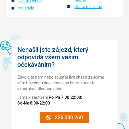
Costa Del Sol
Costa de la Luz
Valencie
Nenašli jste zájezd, který
odpovídá všem vašim
očekáváním?
Zavolejte nám nebo spusťte live chat a zařídíme
vám báječnou dovolenou, na kterou budete
vzpomínat dlouhou dobu.
Jsme k zastižení
Po‑Pá 7:00‑22:00;
So‑Ne 8:00‑22:00
.
226 000 260