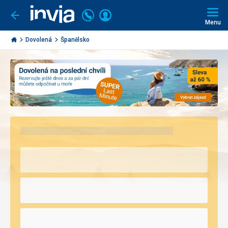
Volejte
Přihlásit
Jít
zpět
226
Menu
se
000
Invia.cz
297
Dovolená
Španělsko