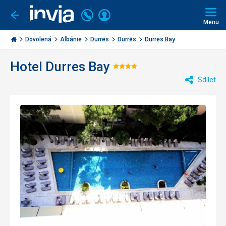
Volejte
Přihlásit
Jít
zpět
226
Menu
se
000
Invia.cz
284
Dovolená
Albánie
Durrës
Durrës
Durres Bay
Hotel Durres Bay
Hodnocení:
Sdílet
4/5