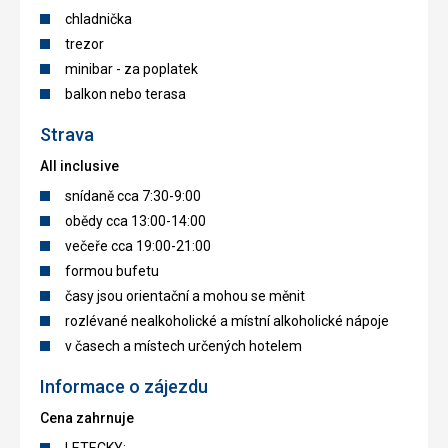
chladnička
trezor
minibar - za poplatek
balkon nebo terasa
Strava
All inclusive
snídaně cca 7:30-9:00
obědy cca 13:00-14:00
večeře cca 19:00-21:00
formou bufetu
časy jsou orientační a mohou se měnit
rozlévané nealkoholické a místní alkoholické nápoje
v časech a místech určených hotelem
Informace o zájezdu
Cena zahrnuje