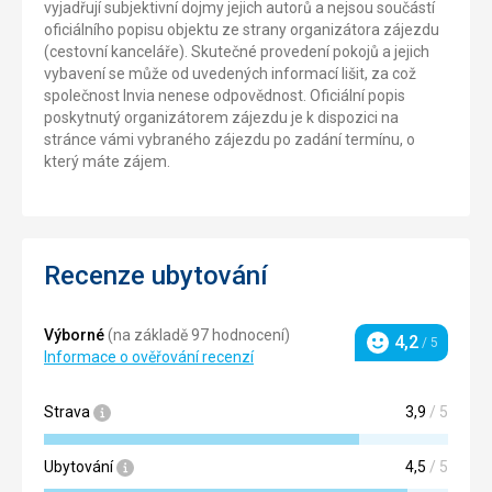
vyjadřují subjektivní dojmy jejich autorů a nejsou součástí
oficiálního popisu objektu ze strany organizátora zájezdu
(cestovní kanceláře). Skutečné provedení pokojů a jejich
vybavení se může od uvedených informací lišit, za což
společnost Invia nenese odpovědnost. Oficiální popis
poskytnutý organizátorem zájezdu je k dispozici na
stránce vámi vybraného zájezdu po zadání termínu, o
který máte zájem.
Recenze ubytování
Výborné
(na základě 97 hodnocení)
4,2
/ 5
Hodnocení
Informace o ověřování recenzí
Strava
3,9
/ 5
Ubytování
4,5
/ 5