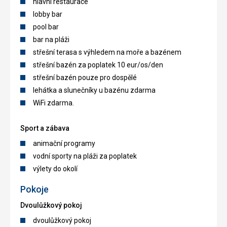
hlavní restaurace
lobby bar
pool bar
bar na pláži
střešní terasa s výhledem na moře a bazénem
střešní bazén za poplatek 10 eur/os/den
střešní bazén pouze pro dospělé
lehátka a slunečníky u bazénu zdarma
WiFi zdarma.
Sport a zábava
animační programy
vodní sporty na pláži za poplatek
výlety do okolí
Pokoje
Dvoulůžkový pokoj
dvoulůžkový pokoj