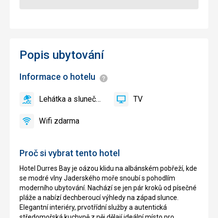
Popis ubytování
Informace o hotelu
Informace
Lehátka a slunečníky u bazénu zdarma
TV
ano
Lehátka
ano
TV
a
Wifi zdarma
slunečníky
ano
Wifi
u
zdarma
bazénu
Proč si vybrat tento hotel
zdarma,
Lehátka
Hotel Durres Bay je oázou klidu na albánském pobřeží, kde
a
se modré vlny Jaderského moře snoubí s pohodlím
slunečníky
moderního ubytování. Nachází se jen pár kroků od písečné
na
pláže a nabízí dechberoucí výhledy na západ slunce.
pláži
Elegantní interiéry, prvotřídní služby a autentická
zdarma
středomořská kuchyně z něj dělají ideální místo pro