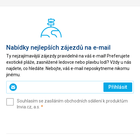
Nabídky nejlepších zájezdů na e-mail
Ty nejzajímavější zájezdy pravidelně na váš e-mail! Preferujete
exotické pláže, zasněžené ledovce nebo plavbu lodí? Vždy u nás
najdete, co hledáte. Nebojte, váš e-mail neposkytneme nikomu
jinému.
Zadejte
Přihlásit
svůj
e-
Souhlasím se zasíláním obchodních sdělení k produktům
mail
(povinné)
Invia.cz, a.s.
*
(povinné)
*