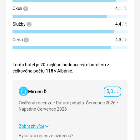
Okolí
4,1
/ 5
Služby
4,4
/ 5
Cena
4,3
/ 5
Tento hotel je
20
. nejlépe hodnoceným hotelem z
celkového počtu
118
v Albánie.
5,0
Miriam Ď.
/ 5
Hodnocení
Ověřená recenze
Datum pobytu: Červenec 2026
Napsáno Červenec 2026
Zobrazit více
Strava
5,0
/ 5
Byla tato recenze užitečná?