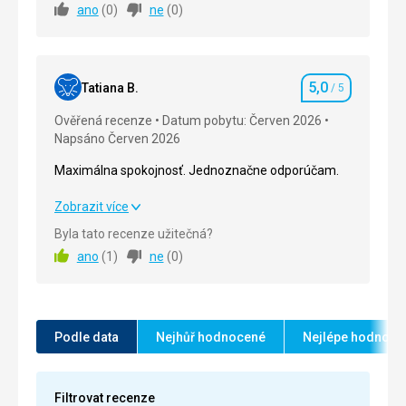
ano
(
0
)
ne
(
0
)
Ubytování
5,0
/ 5
Okolí
5,0
/ 5
5,0
Služby
5,0
/ 5
Tatiana B.
/ 5
Hodnocení
Ověřená recenze
Datum pobytu: Červen 2026
Cena
5,0
/ 5
Napsáno Červen 2026
Maximálna spokojnosť. Jednoznačne odporúčam.
Maximálna spokojnosť. Jednoznačne odporúčam.
Zobrazit více
Byla tato recenze užitečná?
Strava
5,0
/ 5
ano
(
1
)
ne
(
0
)
Ubytování
5,0
/ 5
Okolí
5,0
/ 5
Podle data
Nejhůř hodnocené
Nejlépe hodnoce
Služby
5,0
/ 5
Cena
5,0
/ 5
Filtrovat recenze