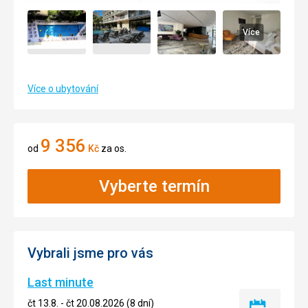
Více
Více o ubytování
9 356
od
Kč
za os.
Vyberte termín
Vybrali jsme pro vás
Last minute
čt 13.8. - čt 20.08.2026 (8 dní)