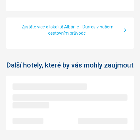
chcete nebo naopak. Osušky výměna za kartu. Bar, u
bazénu, na pláži dostačující, celkový úklid hotelu v pořádku.
Veškerý personál milý, ochotný.
Zjistěte více o lokalitě Albánie - Durrës v našem
cestovním průvodci
Další hotely, které by vás mohly zaujmout