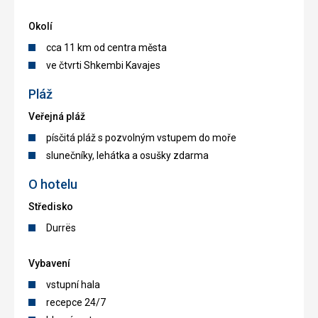
Okolí
cca 11 km od centra města
ve čtvrti Shkembi Kavajes
Pláž
Veřejná pláž
písčitá pláž s pozvolným vstupem do moře
slunečníky, lehátka a osušky zdarma
O hotelu
Středisko
Durrës
Vybavení
vstupní hala
recepce 24/7