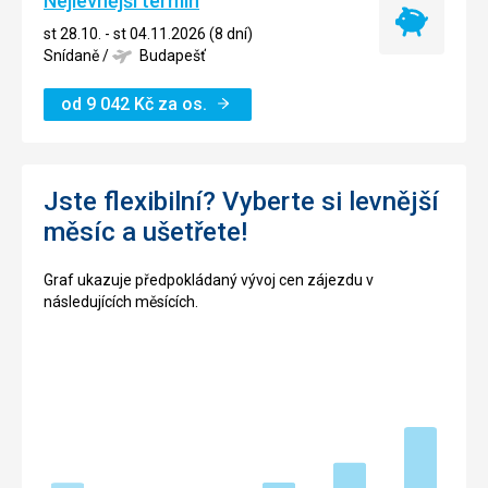
Nejlevnější termín
Nejlevnější
st 28.10. - st 04.11.2026 (8 dní)
termín
Snídaně
/
Budapešť
od
9 042
Kč
za os.
Jste flexibilní? Vyberte si levnější
měsíc a ušetřete!
Graf ukazuje předpokládaný vývoj cen zájezdu v
následujících měsících.