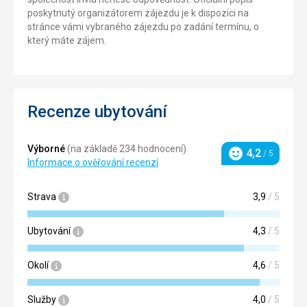
poskytnutý organizátorem zájezdu je k dispozici na
stránce vámi vybraného zájezdu po zadání termínu, o
který máte zájem.
Recenze ubytování
Výborné
(na základě 234 hodnocení)
4,2
/ 5
Hodnocení
Informace o ověřování recenzí
Strava
3,9
/ 5
Ubytování
4,3
/ 5
Okolí
4,6
/ 5
Služby
4,0
/ 5