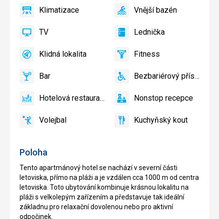
Klimatizace
Vnější bazén
ano
Klimatizace
ano
Vnější
bazén
TV
Lednička
ano
TV
ano
Lednička
Klidná lokalita
Fitness
ano
Klidná
ano
Fitness
lokalita
Bar
Bezbariérový přístup
ano
Bar
ano
Bezbariérový
přístup
Hotelová restaurace
Nonstop recepce
ano
Hotelová
ano
Nonstop
restaurace
recepce
Volejbal
Kuchyňský kout
ano
Volejbal
ano
Kuchyňský
kout
Poloha
Tento apartmánový hotel se nachází v severní části
letoviska, přímo na pláži a je vzdálen cca 1000 m od centra
letoviska. Toto ubytování kombinuje krásnou lokalitu na
pláži s velkolepým zařízením a představuje tak ideální
základnu pro relaxační dovolenou nebo pro aktivní
odpočinek.