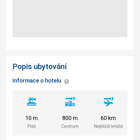
Popis ubytování
Informace o hotelu
Informace
Vzdálenost
Vzdálenost
Vzdálenost
od
od
od
pláže
centra
letiště
10 m
800 m
60 km
města
Pláž
Centrum
Nejbližší letiště