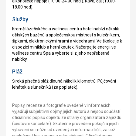
alkoholické nápoje (10.00-24.00 hod.). Káva, čaj (10.00-
18.00 hod).
Služby
Kromě lázeňského a wellness centra hotel nabízí několik
dětských bazénů a společenskou místnost s kulečníkem,
šipkami, elektronickými hrami a videohrami. Ve školce je k
dispozici miniklub a herní koutek. Načerpejte energii ve
wellness centru Spa a vyberte si z jeho nepřeberné
nabídky.
Pláž
Široká písečná pláž dlouhá několik kilometrů. Půjčování
lehátek a slunečníků (za poplatek).
Popisy, recenze a fotografie uvedené v informacích
vyjadřují subjektivní dojmy jejich autorů a nejsou součástí
oficiálního popisu objektu ze strany organizátora zájezdu
(cestovní kanceláře). Skutečné provedení pokojů a jejich
vybavení se může od uvedených informací lišit, za což
společnost Invia nenese odpovědnost. Oficiální popis