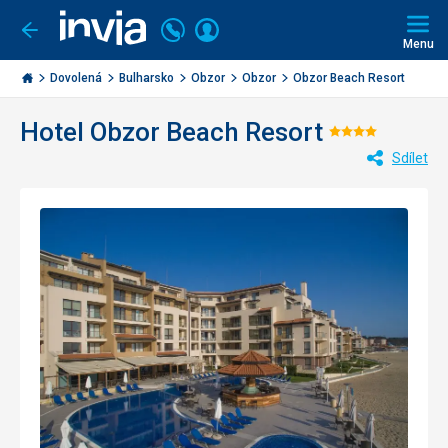
Volejte
Přihlásit
Jít
zpět
226
Menu
se
000
Invia.cz
284
Dovolená
Bulharsko
Obzor
Obzor
Obzor Beach Resort
Hotel Obzor Beach Resort
Hodnocen
Sdílet
4/5