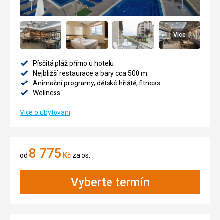
Více
Písčitá pláž přímo u hotelu
Nejbližší restaurace a bary cca 500 m
Animační programy, dětské hřiště, fitness
Wellness
Více o ubytování
8 775
od
Kč
za os.
Vyberte termín