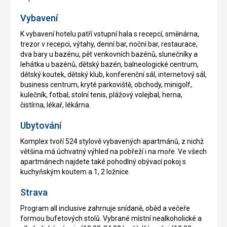
Vybavení
K vybavení hotelu patří vstupní hala s recepcí, směnárna,
trezor v recepci, výtahy, denní bar, noční bar, restaurace,
dva bary u bazénu, pět venkovních bazénů, slunečníky a
lehátka u bazénů, dětský bazén, balneologické centrum,
dětský koutek, dětský klub, konferenční sál, internetový sál,
business centrum, kryté parkoviště, obchody, minigolf,
kulečník, fotbal, stolní tenis, plážový volejbal, herna,
čistírna, lékař, lékárna.
Ubytování
Komplex tvoří 524 stylově vybavených apartmánů, z nichž
většina má úchvatný výhled na pobřeží i na moře. Ve všech
apartmánech najdete také pohodlný obývací pokoj s
kuchyňským koutem a 1, 2 ložnice.
Strava
Program all inclusive zahrnuje snídaně, oběd a večeře
formou bufetových stolů. Vybrané místní nealkoholické a