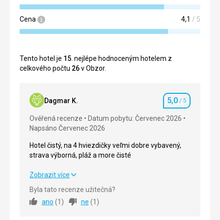
Cena
4,1
/ 5
Tento hotel je
15
. nejlépe hodnoceným hotelem z
celkového počtu
26
v Obzor.
5,0
Dagmar K.
/ 5
Hodnocení
Ověřená recenze
Datum pobytu: Červenec 2026
Napsáno Červenec 2026
Hotel čistý, na 4 hviezdičky veľmi dobre vybavený,
strava výborná, pláž a more čisté
Hotel čistý, na 4 hviezdičky veľmi dobre vybavený,
Zobrazit více
strava výborná, pláž a more čisté
Byla tato recenze užitečná?
ano
(
1
)
ne
(
1
)
Strava
5,0
/ 5