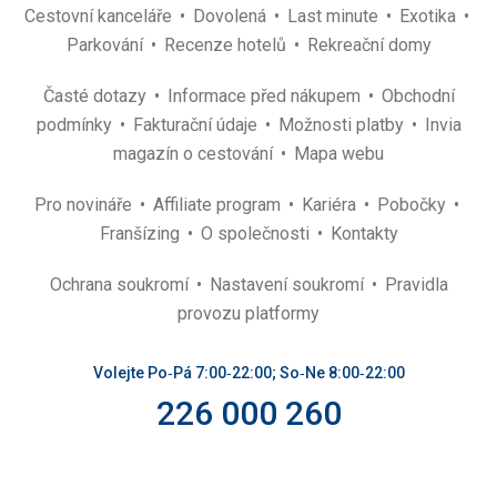
ešte toto
Cestovní kanceláře
Dovolená
Last minute
Exotika
- platené parkovanie 10€/deň, opäť pri AIL by to malo byť
Parkování
Recenze hotelů
Rekreační domy
zdarma
- boli tu detské ihriská kde sme trávili dosť času s
Časté dotazy
Informace před nákupem
Obchodní
najmladším synom čo je pozitívum
- ústretovosť personálu keď sme mali problém so
podmínky
Fakturační údaje
Možnosti platby
Invia
vstupnou kartou do apartmánu a nemali sme sušič, rýchlo
magazín o cestování
Mapa webu
sme to vyriešili
- bol tu aj program pre deti, ale dvaja starší už boli na to
Pro novináře
Affiliate program
Kariéra
Pobočky
starí a mladší zasa malý :_)
Franšízing
O společnosti
Kontakty
Tato recenze byla přeložena automaticky přes Google
Translate
Ochrana soukromí
Nastavení soukromí
Pravidla
provozu platformy
Volejte Po‑Pá 7:00‑22:00; So‑Ne 8:00‑22:00
226 000 260