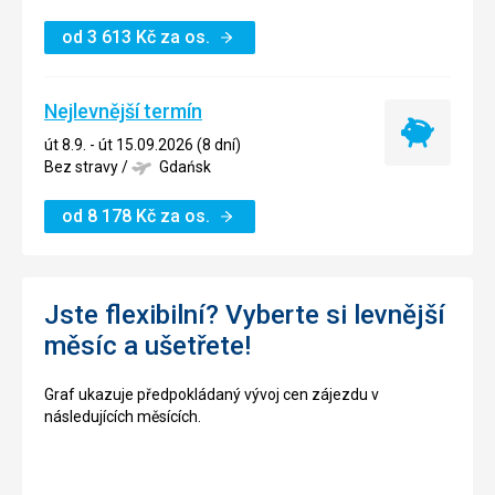
od
3 613
Kč
za os.
Nejlevnější termín
Nejlevnější
út 8.9. - út 15.09.2026 (8 dní)
termín
Bez stravy
/
Gdańsk
od
8 178
Kč
za os.
Jste flexibilní? Vyberte si levnější
měsíc a ušetřete!
Graf ukazuje předpokládaný vývoj cen zájezdu v
následujících měsících.