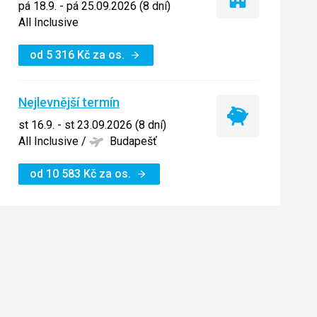
Pouze
pá 18.9. - pá 25.09.2026 (8 dní)
ubytování
All Inclusive
od
5 316
Kč
za os.
Nejlevnější termín
Nejlevnější
st 16.9. - st 23.09.2026 (8 dní)
termín
All Inclusive
/
Budapešť
od
10 583
Kč
za os.