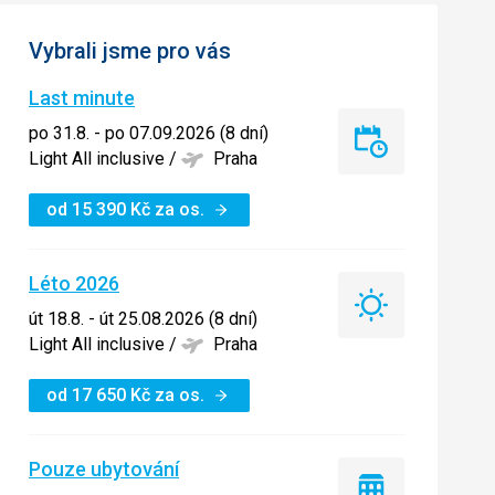
Vybrali jsme pro vás
Last minute
po 31.8. - po 07.09.2026 (8 dní)
Last
Light All inclusive
/
Praha
minute
od
15 390
Kč
za os.
Léto 2026
Léto
út 18.8. - út 25.08.2026 (8 dní)
2026
Light All inclusive
/
Praha
od
17 650
Kč
za os.
Pouze ubytování