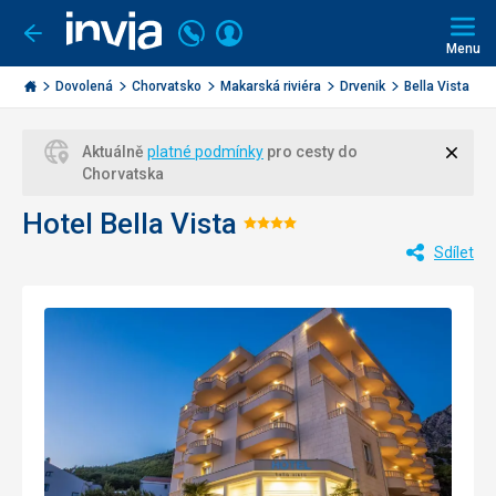
Volejte
Přihlásit
Jít
zpět
226
Menu
se
000
Invia.cz
284
Dovolená
Chorvatsko
Makarská riviéra
Drvenik
Bella Vista
Zavří
Aktuálně
platné podmínky
pro cesty do
Chorvatska
Hotel Bella Vista
Hodnocení:
Sdílet
4/5