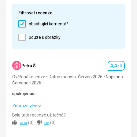
Služby
5,0
/ 5
Filtrovat recenze
Cena
5,0
/ 5
obsahující komentář
Pláž
pouze s obrázky
Pláže v celé obci Drvenik jsou krásné, čisté a
prostorné.
Strava
Strava v hotelu Nano byla velice chutná, pestrá, není
4,4
Petra Š.
/ 5
co vytknout.
Hodnocení
Ověřená recenze
Datum pobytu: Červen 2026
Napsáno
Červenec 2026
spokojenost
spokojenost
Zobrazit více
Byla tato recenze užitečná?
Strava
5,0
/ 5
ano
(
0
)
ne
(
0
)
Ubytování
3,0
/ 5