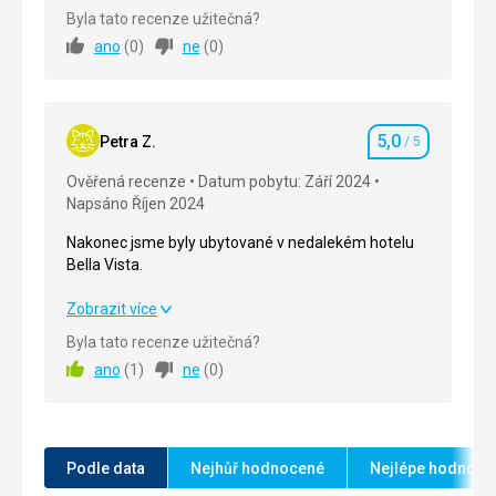
Strava
5,0
/ 5
Byla tato recenze užitečná?
ano
(
0
)
ne
(
0
)
Ubytování
5,0
/ 5
Okolí
5,0
/ 5
5,0
Služby
5,0
/ 5
Petra Z.
/ 5
Hodnocení
Ověřená recenze
Datum pobytu: Září 2024
Cena
5,0
/ 5
Napsáno Říjen 2024
Nakonec jsme byly ubytované v nedalekém hotelu
Bella Vista.
Nakonec jsme byly ubytované v nedalekém hotelu
Zobrazit více
Bella Vista.
Byla tato recenze užitečná?
ano
(
1
)
ne
(
0
)
Strava
5,0
/ 5
Ubytování
5,0
/ 5
Okolí
5,0
/ 5
Podle data
Nejhůř hodnocené
Nejlépe hodnoce