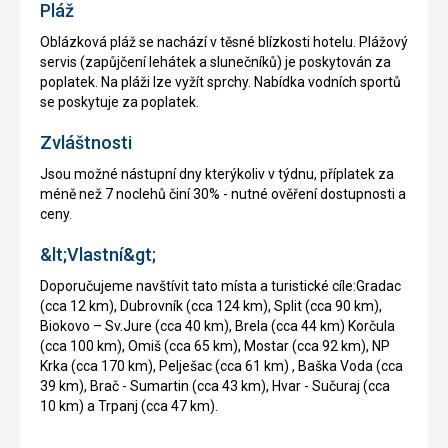
Pláž
Oblázková pláž se nachází v těsné blízkosti hotelu. Plážový
servis (zapůjčení lehátek a slunečníků) je poskytován za
poplatek. Na pláži lze vyžít sprchy. Nabídka vodních sportů
se poskytuje za poplatek.
Zvláštnosti
Jsou možné nástupní dny kterýkoliv v týdnu, příplatek za
méně než 7 noclehů činí 30% - nutné ověření dostupnosti a
ceny.
&lt;Vlastní&gt;
Doporučujeme navštívit tato místa a turistické cíle:Gradac
(cca 12 km), Dubrovník (cca 124 km), Split (cca 90 km),
Biokovo – Sv.Jure (cca 40 km), Brela (cca 44 km) Korčula
(cca 100 km), Omiš (cca 65 km), Mostar (cca 92 km), NP
Krka (cca 170 km), Pelješac (cca 61 km) , Baška Voda (cca
39 km), Brač - Sumartin (cca 43 km), Hvar - Sučuraj (cca
10 km) a Trpanj (cca 47 km).