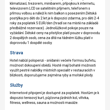
klimatizací, trezorem, minibarem, přípojkou k internetu,
televizorem LCD se satelitním příjmem, telefonem s
přímou volbou a náleží k nim balkon s posezením.Dětská
postýlka pro děti do 2 let je k dispozici zdarma, pro děti 2-4
roky za poplatek 5 EUR/den (hradí se na místě na základě
předběžné rezervace). Jednolůžkové pokoje pouze na
vyžádání. Dětské ceny na přistýlce platí pouze v doprovodu
2 dospělých osob, cena za dítě na řádném lůžku platí v
doprovodu 1 dospělé osoby.
Strava
Hotel nabízí polopenzi - snídaně i večeře formou bufetu,
možnost dokoupení obědů. Hosté mají bohaté možnosti
využít pestré nabídky místních specialit v restauracích v
blízkosti, doporučujeme zejména ryby a mořské plody.
Služby
Internetové připojení je dostupné za poplatek. Hostům je k
dispozici tenisový kurt, půjčovna jízdních kol, vířivka,
fitness, wellness, sauna a možnosti masáže.