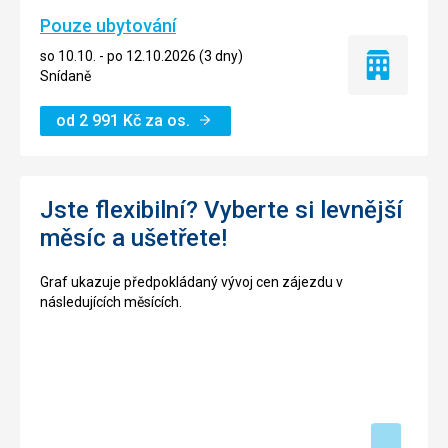
Pouze ubytování
so 10.10. - po 12.10.2026 (3 dny)
Pouze
Snídaně
ubytování
od
2 991
Kč
za os.
Jste flexibilní? Vyberte si levnější
měsíc a ušetřete!
Graf ukazuje předpokládaný vývoj cen zájezdu v
následujících měsících.