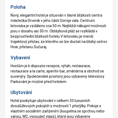
Poloha
Nový, elegantní hotel je situován v těsné blízkosti centra
městečka Drvenik v jeho části Gornja vala. Centrum
letoviska je vzdáleno cca 50 m. Nejbližší nákupní možnosti
jsou v dosahu asi 30 m. Oblázková pláž se rozkládá v
bezprostřední blízkosti hotelu.V letovisku je menší
trajektový přístav, ze kterého se lze dostat na blízký ostrov
Hvar, přístavu Sučuraj.
Vybavení
Hostům je k dispozici recepce, výtah, restaurace,
restaurace a la carte, aperitiv bar, směnárna a obchod se
suvenýry. Společenské prostory jsou vybaveny televizory.
Parkování je možné před hotelem.
Ubytování
Hotel poskytuje ubytování v celkem 33 luxusních
dvoulůžkových pokojích s možností 1 přistýlky. Pokoje s
vlastním sociálním zařízením (koupelna se sprchou nebo
vanou, WC, vysoušeč vlasů), které jsou vybaveny