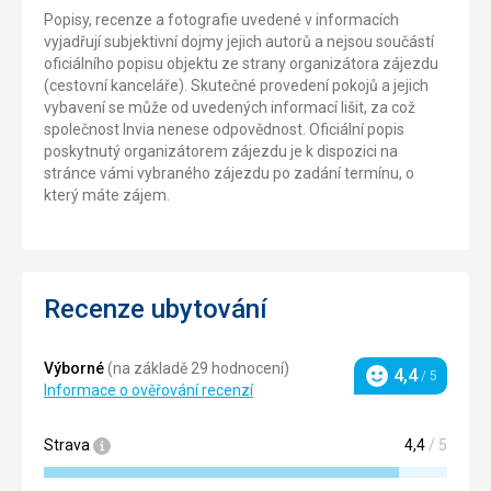
Popisy, recenze a fotografie uvedené v informacích
vyjadřují subjektivní dojmy jejich autorů a nejsou součástí
oficiálního popisu objektu ze strany organizátora zájezdu
(cestovní kanceláře). Skutečné provedení pokojů a jejich
vybavení se může od uvedených informací lišit, za což
společnost Invia nenese odpovědnost. Oficiální popis
poskytnutý organizátorem zájezdu je k dispozici na
stránce vámi vybraného zájezdu po zadání termínu, o
který máte zájem.
Recenze ubytování
Výborné
(na základě 29 hodnocení)
4,4
/ 5
Hodnocení
Informace o ověřování recenzí
Strava
4,4
/ 5