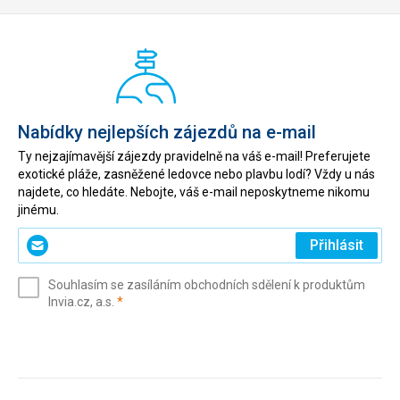
Nabídky nejlepších zájezdů na e-mail
Ty nejzajímavější zájezdy pravidelně na váš e-mail! Preferujete
exotické pláže, zasněžené ledovce nebo plavbu lodí? Vždy u nás
najdete, co hledáte. Nebojte, váš e-mail neposkytneme nikomu
jinému.
Zadejte
Přihlásit
svůj
e-
Souhlasím se zasíláním obchodních sdělení k produktům
mail
(povinné)
Invia.cz, a.s.
*
(povinné)
*