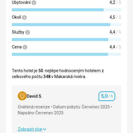
Ubytování
4,2
/ 5
Okolí
4,5
/ 5
Služby
4,4
/ 5
Cena
4,4
/ 5
Tento hotel je
50
. nejlépe hodnoceným hotelem z
celkového počtu
348
v Makarská riviéra.
5,0
David S.
/ 5
Hodnocení
Ověřená recenze
Datum pobytu: Červenec 2025
Napsáno Červenec 2025
Zobrazit více