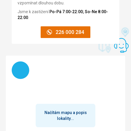
vzpomínat dlouhou dobu.
Tato recenze byla přeložena automaticky přes Google
Translate
Jsme k zastižení
Po-Pá 7:00-22:00; So-Ne 8:00-
22:00
.
226 000 284
Načítám
Načítám mapu a popis
lokality...