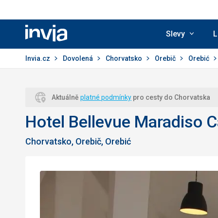
Slevy
L
Invia.cz
Invia.cz
Dovolená
Chorvatsko
Orebič
Orebić
Aktuálně
platné podmínky
pro cesty do Chorvatska
Hotel Bellevue Maradiso 
Chorvatsko, Orebič, Orebić