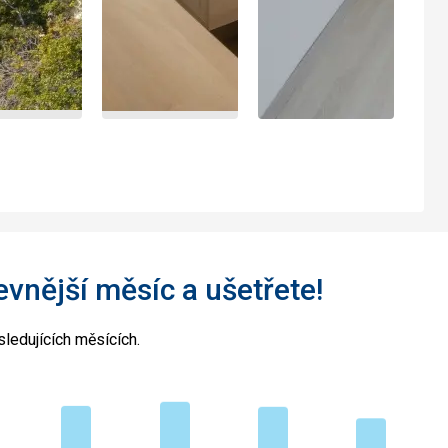
levnější měsíc a ušetřete!
ledujících měsících.