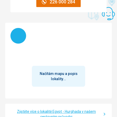
Výhľad bol na stenu. To znamená žiadny pohľad na areál,
226 000 284
more, bazén. Len vysoká stena.
Služby
Služby v pohode, personál milý, usmievavý, ústretový. Bolo
vidno, že sú unavení, ale napriek tomu úsmev s pozdrav.
Načítám
Tato recenze byla přeložena automaticky přes Google
Translate
Načítám mapu a popis
lokality...
Zjistěte více o lokalitě Egypt - Hurghada v našem
cestovním průvodci