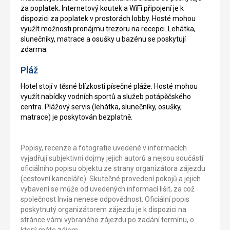
za poplatek. Internetový koutek a WiFi připojení je k
dispozici za poplatek v prostorách lobby. Hosté mohou
využít možnosti pronájmu trezoru na recepci. Lehátka,
slunečníky, matrace a osušky u bazénu se poskytují
zdarma.
Pláž
Hotel stojí v těsné blízkosti písečné pláže. Hosté mohou
využít nabídky vodních sportů a služeb potápěčského
centra. Plážový servis (lehátka, slunečníky, osušky,
matrace) je poskytován bezplatně.
Popisy, recenze a fotografie uvedené v informacích
vyjadřují subjektivní dojmy jejich autorů a nejsou součástí
oficiálního popisu objektu ze strany organizátora zájezdu
(cestovní kanceláře). Skutečné provedení pokojů a jejich
vybavení se může od uvedených informací lišit, za což
společnost Invia nenese odpovědnost. Oficiální popis
poskytnutý organizátorem zájezdu je k dispozici na
stránce vámi vybraného zájezdu po zadání termínu, o