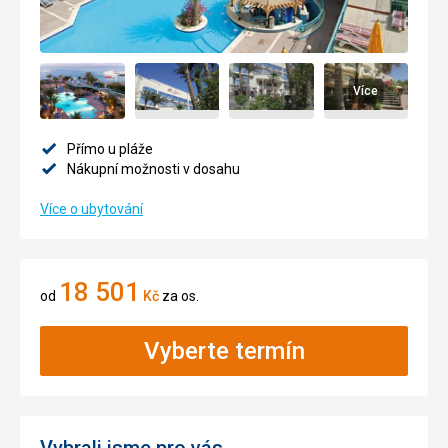
Více
Přímo u pláže
Nákupní možnosti v dosahu
Více o ubytování
18 501
od
Kč
za os.
Vyberte termín