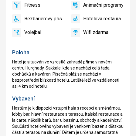
koutek,
centrum
Lehátka
Fitness
Animační programy
Dětské
ano
Fitness
ano
Animační
a
hřiště,
programy
slunečníky
Bezbariérový přístup
Hotelová restaurace
Dětský
ano
Bezbariérový
ano
na
Hotelová
bazén
přístup
pláži
restaurace
Volejbal
Wifi zdarma
zdarma
ano
Volejbal
ano
Wifi
zdarma
Poloha
Hotel je situován ve vzrostlé zahradě přímo v novém
centru Hurghady, Sakkale, kde se nachází celá řada
obchůdků a kaváren. Písečná pláž se nachází v
bezprostřední blízkosti hotelu. Letiště leží ve vzdálenosti
asi 4 km od hotelu.
Vybavení
Hostům je k dispozici vstupní hala s recepcí a směnárnou,
lobby bar, hlavní restaurace s terasou, italská restaurace a
la carte, několik barů, bar u bazénu, obchody a kadeřnictví.
Součástí hotelového vybavení je venkovní bazén s dětskou
částí a terasou na slunění. Dětem je určena samostatná