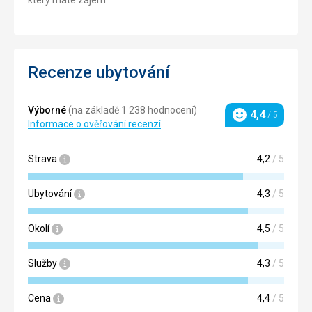
který máte zájem.
Recenze ubytování
Výborné
(na základě 1 238 hodnocení)
4,4
/ 5
Hodnocení
Informace o ověřování recenzí
Strava
4,2
/ 5
Ubytování
4,3
/ 5
Okolí
4,5
/ 5
Služby
4,3
/ 5
Cena
4,4
/ 5