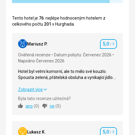
Tento hotel je
76
. nejlépe hodnoceným hotelem z
celkového počtu
201
v Hurghada.
5,0
Mariusz P.
/ 5
Hodnocení
Ověřená recenze
Datum pobytu: Červenec 2026
Napsáno Červenec 2026
Hotel byl velmi komorní, ale to mělo své kouzlo.
Spousta zeleně, přátelská obsluha a vynikající jídlo.
Při rezervaci pokoje ekonomické třídy očekávejte
pokoj s výhledem na zeď, ale recepce vám ho může
Hotel byl velmi komorní, ale to mělo své kouzlo.
Zobrazit více
zařídit v závislosti na dostupnosti. Upřímně řečeno,
Spousta zeleně, přátelská obsluha a vynikající jídlo.
Byla tato recenze užitečná?
nemám si na co stěžovat, všechno bylo špičkové.
Při rezervaci pokoje ekonomické třídy očekávejte
ano
(
0
)
ne
(
0
)
pokoj s výhledem na zeď, ale recepce vám ho může
zařídit v závislosti na dostupnosti. Upřímně řečeno,
nemám si na co stěžovat, všechno bylo špičkové.
5,0
Strava
5,0
/ 5
Lukasz K.
/ 5
Hodnocení