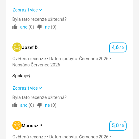
Okolí
5,0
/ 5
Spokojnosť
Zobrazit více
Služby
3,0
/ 5
Byla tato recenze užitečná?
Strava
3,0
/ 5
Cena
3,0
/ 5
ano
(
0
)
ne
(
0
)
Ubytování
4,0
/ 5
4,6
Okolí
4,0
/ 5
Jozef Ď.
/ 5
Hodnocení
Ověřená recenze
Datum pobytu: Červenec 2026
Služby
4,0
/ 5
Napsáno Červenec 2026
Cena
3,0
/ 5
Spokojný
Spokojný
Zobrazit více
Pláž
Dobrá,voda priezračná
Byla tato recenze užitečná?
Strava
4,0
/ 5
ano
(
0
)
ne
(
0
)
Strava
Doplniť o iné jedla
Ubytování
4,0
/ 5
Ubytování
5,0
Okolí
5,0
/ 5
Mariusz P.
/ 5
Hodnocení
Dobre
Ověřená recenze
Datum pobytu: Červenec 2026
Služby
Služby
4,0
/ 5