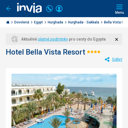
Volejte
Přihlásit
Jít
zpět
226
Menu
se
000
Invia.cz
284
Dovolená
Egypt
Hurghada
Hurghada - Sakkala
Bella Vista Res
Zavří
Aktuálně
platné podmínky
pro cesty do Egypta
Hotel Bella Vista Resort
Hodnocení:
Sdílet
4/5