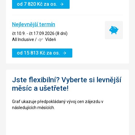
od
7 820
Kč
za os.
Nejlevnější termín
Nejlevnější
čt 10.9. - čt 17.09.2026 (8 dní)
termín
All Inclusive
/
Vídeň
od
15 813
Kč
za os.
Jste flexibilní? Vyberte si levnější
měsíc a ušetřete!
Graf ukazuje předpokládaný vývoj cen zájezdu v
následujících měsících.