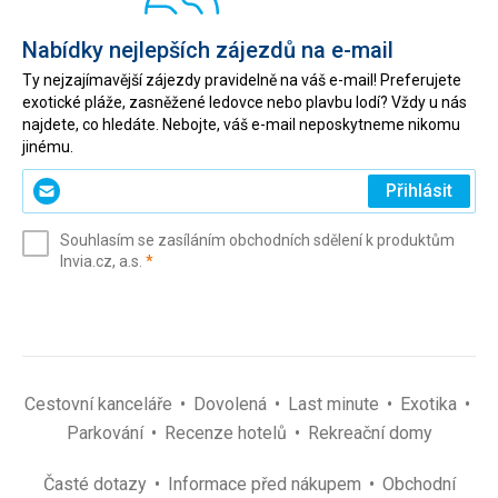
Nabídky nejlepších zájezdů na e-mail
Ty nejzajímavější zájezdy pravidelně na váš e-mail! Preferujete
exotické pláže, zasněžené ledovce nebo plavbu lodí? Vždy u nás
najdete, co hledáte. Nebojte, váš e-mail neposkytneme nikomu
jinému.
Zadejte
Přihlásit
svůj
e-
Souhlasím se zasíláním obchodních sdělení k produktům
mail
(povinné)
Invia.cz, a.s.
*
(povinné)
*
Cestovní kanceláře
Dovolená
Last minute
Exotika
Parkování
Recenze hotelů
Rekreační domy
Časté dotazy
Informace před nákupem
Obchodní