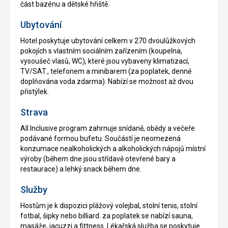
část bazénu a dětské hřiště.
Ubytování
Hotel poskytuje ubytování celkem v 270 dvoulůžkových
pokojích s vlastním sociálním zařízením (koupelna,
vysoušeč vlasů, WC), které jsou vybaveny klimatizací,
TV/SAT., telefonem a minibarem (za poplatek, denně
doplňována voda zdarma). Nabízí se možnost až dvou
přistýlek.
Strava
All Inclusive program zahrnuje snídaně, obědy a večeře
podávané formou bufetu. Součástí je neomezená
konzumace nealkoholických a alkoholických nápojů místní
výroby (během dne jsou střídavě otevřené bary a
restaurace) a lehký snack během dne.
Služby
Hostům je k dispozici plážový volejbal, stolní tenis, stolní
fotbal, šipky nebo billiard. za poplatek se nabízí sauna,
masáže, jacuzzi a fittness. Lékařská služba se poskytuje