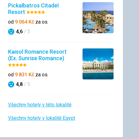
Pickalbatros Citadel
Resort
Hodnocení:
5/5
od
9 064
Kč
za os.
4,6
/ 5
Hodnocení
Kaisol Romance Resort
(Ex. Sunrise Romance)
Hodnocení:
5/5
od
9 831
Kč
za os.
4,8
/ 5
Hodnocení
Všechny hotely v této lokalitě
Všechny hotely v lokalitě Egypt