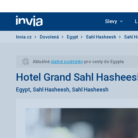
Slevy
L
Invia.cz
Invia.cz
Dovolená
Egypt
Sahl Hasheesh
Sahl 
Aktuálně
platné podmínky
pro cesty do Egypta
Hotel Grand Sahl Hashees
Egypt, Sahl Hasheesh, Sahl Hasheesh