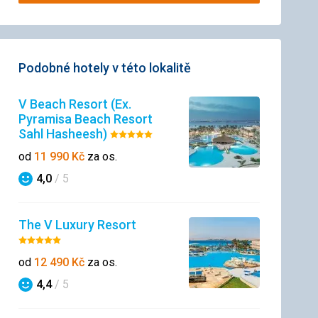
Podobné hotely v této lokalitě
V Beach Resort (Ex.
Pyramisa Beach Resort
Sahl Hasheesh)
Hodnocení:
5/5
od
11 990
Kč
za os.
4,0
/ 5
Hodnocení
The V Luxury Resort
Hodnocení:
5/5
od
12 490
Kč
za os.
4,4
/ 5
Hodnocení