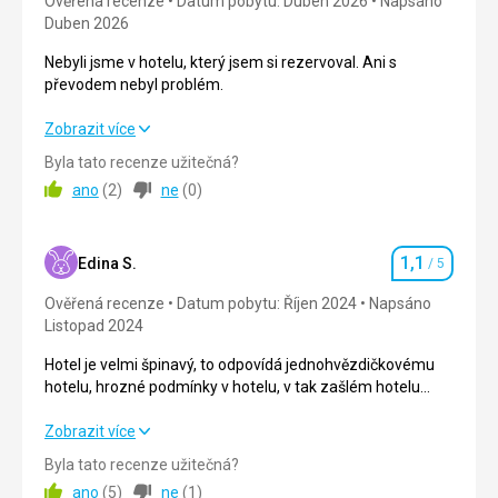
Ověřená recenze
Datum pobytu: Duben 2026
Napsáno
Duben 2026
Nebyli jsme v hotelu, který jsem si rezervoval. Ani s
převodem nebyl problém.
Nebyli jsme v hotelu, který jsem si rezervoval. Ani s
Zobrazit více
převodem nebyl problém.
Byla tato recenze užitečná?
ano
(
2
)
ne
(
0
)
Strava
5,0
/ 5
Ubytování
4,0
/ 5
1,1
Edina S.
/ 5
Hodnocení
Okolí
5,0
/ 5
Ověřená recenze
Datum pobytu: Říjen 2024
Napsáno
Listopad 2024
Služby
4,0
/ 5
Hotel je velmi špinavý, to odpovídá jednohvězdičkovému
Cena
5,0
/ 5
hotelu, hrozné podmínky v hotelu, v tak zašlém hotelu
jsem ještě nebyl, už tam nikdy nepojedu!
Hotel je velmi špinavý, to odpovídá jednohvězdičkovému
Zobrazit více
Pláž
hotelu, hrozné podmínky v hotelu, v tak zašlém hotelu
Je to pořád perfektní, jen je potřeba si rezervovat předem.
Byla tato recenze užitečná?
jsem ještě nebyl, už tam nikdy nepojedu!
ano
(
5
)
ne
(
1
)
Strava