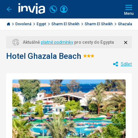
Volejte
Přihlásit
Jít
zpět
226
Menu
se
000
Invia.cz
284
Dovolená
Egypt
Sharm El Sheikh
Sharm El Sheikh
Ghazala Be
Zavří
Aktuálně
platné podmínky
pro cesty do Egypta
Hotel Ghazala Beach
Hodnocení:
Sdílet
3/5