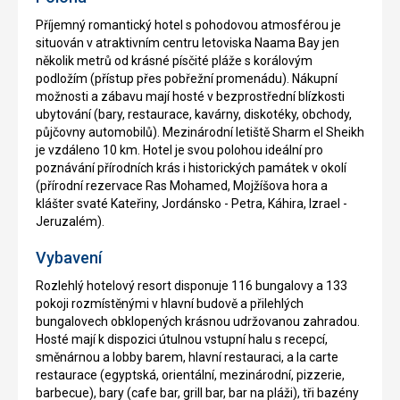
Příjemný romantický hotel s pohodovou atmosférou je
situován v atraktivním centru letoviska Naama Bay jen
několik metrů od krásné písčité pláže s korálovým
podložím (přístup přes pobřežní promenádu). Nákupní
možnosti a zábavu mají hosté v bezprostřední blízkosti
ubytování (bary, restaurace, kavárny, diskotéky, obchody,
půjčovny automobilů). Mezinárodní letiště Sharm el Sheikh
je vzdáleno 10 km. Hotel je svou polohou ideální pro
poznávání přírodních krás i historických památek v okolí
(přírodní rezervace Ras Mohamed, Mojžíšova hora a
klášter svaté Kateřiny, Jordánsko - Petra, Káhira, Izrael -
Jeruzalém).
Vybavení
Rozlehlý hotelový resort disponuje 116 bungalovy a 133
pokoji rozmístěnými v hlavní budově a přilehlých
bungalovech obklopených krásnou udržovanou zahradou.
Hosté mají k dispozici útulnou vstupní halu s recepcí,
směnárnou a lobby barem, hlavní restauraci, a la carte
restaurace (egyptská, orientální, mezinárodní, pizzerie,
barbecue), bary (cafe bar, grill bar, bar na pláži), tři bazény