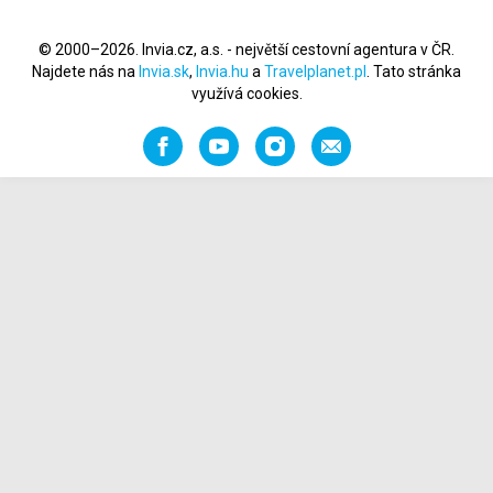
© 2000–2026. Invia.cz, a.s. - největší cestovní agentura v ČR.
Najdete nás na
Invia.sk
,
Invia.hu
a
Travelplanet.pl
. Tato stránka
využívá cookies.
Facebook
YouTube
Instagram
Napište
nám