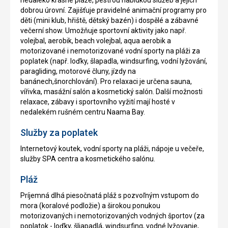
dobrou úrovní. Zajišťuje pravidelné animační programy pro
děti (mini klub, hřiště, dětský bazén) i dospělé a zábavné
večerní show. Umožňuje sportovní aktivity jako např.
volejbal, aerobik, beach volejbal, aqua aerobik a
motorizované i nemotorizované vodní sporty na pláži za
poplatek (např. loďky, šlapadla, windsurfing, vodní lyžování,
paragliding, motorové čluny, jízdy na
banánech,šnorchlování). Pro relaxaci je určena sauna,
vířivka, masážní salón a kosmetický salón. Další možnosti
relaxace, zábavy i sportovního vyžití mají hosté v
nedalekém rušném centru Naama Bay.
Služby za poplatek
Internetový koutek, vodní sporty na pláži, nápoje u večeře,
služby SPA centra a kosmetického salónu.
Pláž
Príjemná dlhá piesočnatá pláž s pozvoľným vstupom do
mora (koralové podložie) a širokou ponukou
motorizovaných i nemotorizovaných vodných športov (za
poplatok - loďky, šliapadlá, windsurfing, vodné lyžovanie,