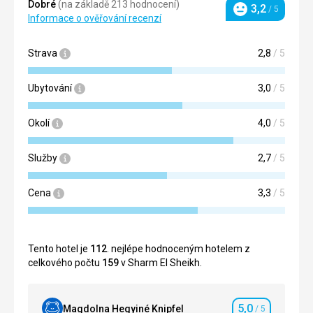
Dobré
(na základě 213 hodnocení)
3,2
/ 5
Hodnocení
Informace o ověřování recenzí
Strava
2,8
/ 5
Ubytování
3,0
/ 5
Okolí
4,0
/ 5
Služby
2,7
/ 5
Cena
3,3
/ 5
Tento hotel je
112
. nejlépe hodnoceným hotelem z
celkového počtu
159
v Sharm El Sheikh.
5,0
Magdolna Hegyiné Knipfel
/ 5