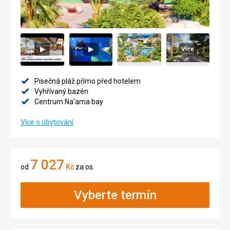
Více
Písečná pláž přímo před hotelem
Vyhřívaný bazén
Centrum Na'ama bay
Více o ubytování
7 027
od
Kč
za os.
Vyberte termín