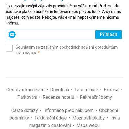
Ty nejzajímavější zájezdy pravidelně na váš e-mail! Preferujete
exotické pláže, zasněžené ledovce nebo plavbu lodí? Vždy u nás
najdete, co hledáte. Nebojte, váš e-mail neposkytneme nikomu
jinému.
Zadejte
Přihlásit
svůj
e-
Souhlasím se zasíláním obchodních sdělení k produktům
mail
(povinné)
Invia.cz, a.s.
*
(povinné)
*
Cestovní kanceláře
Dovolená
Last minute
Exotika
Parkování
Recenze hotelů
Rekreační domy
Časté dotazy
Informace před nákupem
Obchodní
podmínky
Fakturační údaje
Možnosti platby
Invia
magazín o cestování
Mapa webu