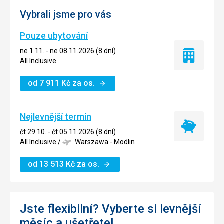
Vybrali jsme pro vás
Pouze ubytování
ne 1.11. - ne 08.11.2026 (8 dní)
Pouze
All Inclusive
ubytování
od
7 911
Kč
za os.
Nejlevnější termín
Nejlevnější
čt 29.10. - čt 05.11.2026 (8 dní)
termín
All Inclusive
/
Warszawa - Modlin
od
13 513
Kč
za os.
Jste flexibilní? Vyberte si levnější
měsíc a ušetřete!