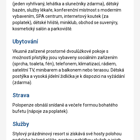
(jeden vyhřívaný, lehátka a slunečníky zdarma), dětský
bazén, služby lékaře, konferenční místnost s moderním
vybavením, SPA centrum, internetový koutek (za
poplatek), dětské hřiště, miniklub, obchod se suvenýry,
kosmetický salón a parkoviště.
Ubytování
Vkusně zařízené prostorné dvoulůžkové pokoje s
možností přistýlky jsou vybaveny sociálním zařízením
(sprcha, toaleta, fén), telefonem, klimatizací, rádiem,
satelitní TV, minibarem a balkonem nebo terasou. Dětská
postýlka a vysoká jídelní židlička je k dispozici na vyžádání
(zdarma).
Strava
Polopenze obnáší snídaně a večeře formou bohatého
bufetu (nápoje za poplatek).
Služby
Stylový prázdninový resort si získává své hosty polohou
nedaleko krásné pláže, pestrou nabídkou služeb a jejich