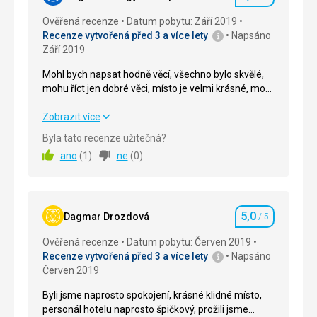
Hodnocení
Ověřená recenze
Datum pobytu: Září 2019
Recenze vytvořená před 3 a více lety
Napsáno
Září 2019
Mohl bych napsat hodně věcí, všechno bylo skvělé,
mohu říct jen dobré věci, místo je velmi krásné, moře
je úžasné
Mohl bych napsat hodně věcí, všechno bylo skvělé,
Zobrazit více
mohu říct jen dobré věci, místo je velmi krásné, moře
Byla tato recenze užitečná?
je úžasné
ano
(
1
)
ne
(
0
)
Strava
5,0
/ 5
Ubytování
5,0
/ 5
5,0
Dagmar Drozdová
/ 5
Hodnocení
Okolí
5,0
/ 5
Ověřená recenze
Datum pobytu: Červen 2019
Recenze vytvořená před 3 a více lety
Napsáno
Služby
5,0
/ 5
Červen 2019
Cena
5,0
/ 5
Byli jsme naprosto spokojení, krásné klidné místo,
personál hotelu naprosto špičkový, prožili jsme