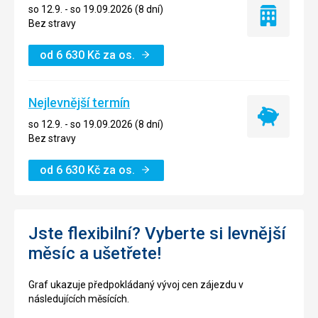
so 12.9. - so 19.09.2026 (8 dní)
Pouze
Bez stravy
ubytování
od
6 630
Kč
za os.
Nejlevnější termín
Nejlevnější
so 12.9. - so 19.09.2026 (8 dní)
termín
Bez stravy
od
6 630
Kč
za os.
Jste flexibilní? Vyberte si levnější
měsíc a ušetřete!
Graf ukazuje předpokládaný vývoj cen zájezdu v
následujících měsících.