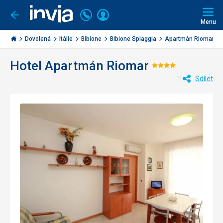
Volejte
Přihlásit
Jít
zpět
226
Menu
se
000
Invia.cz
284
Dovolená
Itálie
Bibione
Bibione Spiaggia
Apartmán Riomar
Hotel Apartmán Riomar
Hodnocení:
Sdílet
4/5