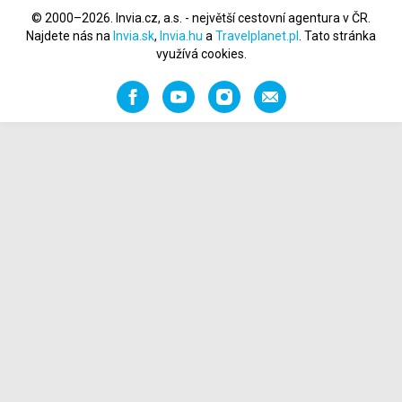
© 2000–2026. Invia.cz, a.s. - největší cestovní agentura v ČR.
Najdete nás na
Invia.sk
,
Invia.hu
a
Travelplanet.pl
. Tato stránka
využívá cookies.
Facebook
YouTube
Instagram
Napište
nám