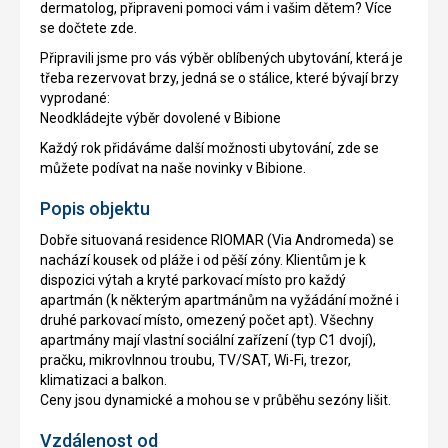
dermatolog, připraveni pomoci vám i vašim dětem? Více
se dočtete zde.
Připravili jsme pro vás výběr oblíbených ubytování, která je
třeba rezervovat brzy, jedná se o stálice, které bývají brzy
vyprodané:
Neodkládejte výběr dovolené v Bibione
Každý rok přidáváme další možnosti ubytování, zde se
můžete podívat na naše novinky v Bibione.
Popis objektu
Dobře situovaná residence RIOMAR (Via Andromeda) se
nachází kousek od pláže i od pěší zóny. Klientům je k
dispozici výtah a kryté parkovací místo pro každý
apartmán (k některým apartmánům na vyžádání možné i
druhé parkovací místo, omezený počet apt). Všechny
apartmány mají vlastní sociální zařízení (typ C1 dvojí),
pračku, mikrovlnnou troubu, TV/SAT, Wi-Fi, trezor,
klimatizaci a balkon.
Ceny jsou dynamické a mohou se v průběhu sezóny lišit.
Vzdálenost od