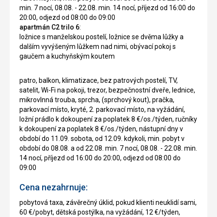
min. 7 nocí, 08.08. - 22.08. min. 14 nocí, příjezd od 16:00 do
20:00, odjezd od 08:00 do 09:00
apartmán C2 trilo 6
:
ložnice s manželskou postelí, ložnice se dvěma lůžky a
dalším vyvýšeným lůžkem nad nimi, obývací pokoj s
gaučem a kuchyňským koutem
patro, balkon, klimatizace, bez patrových postelí, TV,
satelit, Wi-Fi na pokoji, trezor, bezpečnostní dveře, lednice,
mikrovlnná trouba, sprcha, (sprchový kout), pračka,
parkovací místo, kryté, 2. parkovací místo, na vyžádání,
ložní prádlo k dokoupení za poplatek 8 €/os./týden, ručníky
k dokoupení za poplatek 8 €/os./týden, nástupní dny v
období do 11.09. sobota, od 12.09. kdykoli, min. pobyt v
období do 08.08. a od 22.08. min. 7 nocí, 08.08. - 22.08. min.
14 nocí, příjezd od 16:00 do 20:00, odjezd od 08:00 do
09:00
Cena nezahrnuje:
pobytová taxa, závěrečný úklid, pokud klienti neuklidí sami,
60 €/pobyt, dětská postýlka, na vyžádání, 12 €/týden,