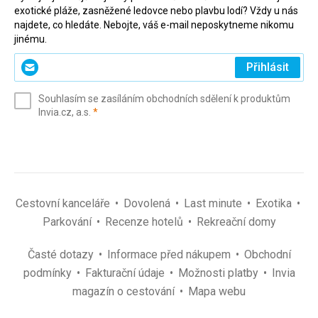
exotické pláže, zasněžené ledovce nebo plavbu lodí? Vždy u nás
najdete, co hledáte. Nebojte, váš e-mail neposkytneme nikomu
jinému.
Zadejte
Přihlásit
svůj
e-
Souhlasím se zasíláním obchodních sdělení k produktům
mail
(povinné)
Invia.cz, a.s.
*
(povinné)
*
Cestovní kanceláře
Dovolená
Last minute
Exotika
Parkování
Recenze hotelů
Rekreační domy
Časté dotazy
Informace před nákupem
Obchodní
podmínky
Fakturační údaje
Možnosti platby
Invia
magazín o cestování
Mapa webu