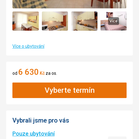
Více
Více o ubytování
6 630
od
Kč
za os.
Vyberte termín
Vybrali jsme pro vás
Pouze ubytování