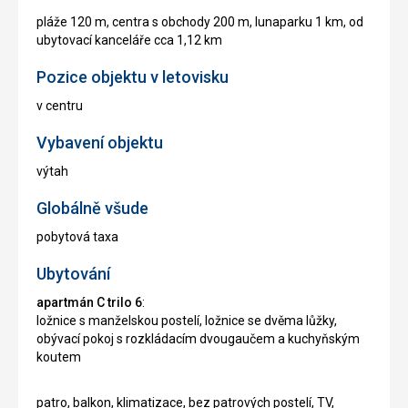
pláže 120 m, centra s obchody 200 m, lunaparku 1 km, od
ubytovací kanceláře cca 1,12 km
Pozice objektu v letovisku
v centru
Vybavení objektu
výtah
Globálně všude
pobytová taxa
Ubytování
apartmán C trilo 6
:
ložnice s manželskou postelí, ložnice se dvěma lůžky,
obývací pokoj s rozkládacím dvougaučem a kuchyňským
koutem
patro, balkon, klimatizace, bez patrových postelí, TV,