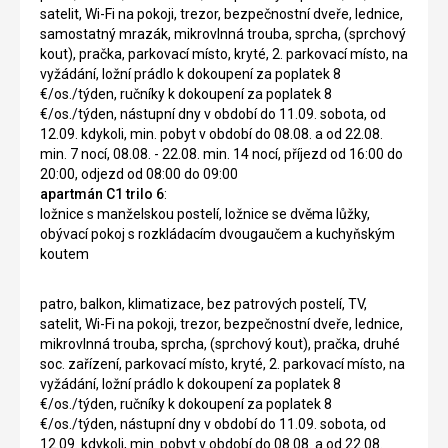
satelit, Wi-Fi na pokoji, trezor, bezpečnostní dveře, lednice,
samostatný mrazák, mikrovlnná trouba, sprcha, (sprchový
kout), pračka, parkovací místo, kryté, 2. parkovací místo, na
vyžádání, ložní prádlo k dokoupení za poplatek 8
€/os./týden, ručníky k dokoupení za poplatek 8
€/os./týden, nástupní dny v období do 11.09. sobota, od
12.09. kdykoli, min. pobyt v období do 08.08. a od 22.08.
min. 7 nocí, 08.08. - 22.08. min. 14 nocí, příjezd od 16:00 do
20:00, odjezd od 08:00 do 09:00
apartmán C1 trilo 6
:
ložnice s manželskou postelí, ložnice se dvěma lůžky,
obývací pokoj s rozkládacím dvougaučem a kuchyňským
koutem
patro, balkon, klimatizace, bez patrových postelí, TV,
satelit, Wi-Fi na pokoji, trezor, bezpečnostní dveře, lednice,
mikrovlnná trouba, sprcha, (sprchový kout), pračka, druhé
soc. zařízení, parkovací místo, kryté, 2. parkovací místo, na
vyžádání, ložní prádlo k dokoupení za poplatek 8
€/os./týden, ručníky k dokoupení za poplatek 8
€/os./týden, nástupní dny v období do 11.09. sobota, od
12.09. kdykoli, min. pobyt v období do 08.08. a od 22.08.