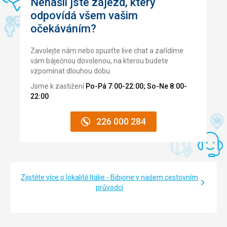
Nenašli jste zájezd, který
odpovídá všem vašim
očekáváním?
Zavolejte nám nebo spusťte live chat a zařídíme
vám báječnou dovolenou, na kterou budete
vzpomínat dlouhou dobu.
Jsme k zastižení
Po-Pá 7:00-22:00; So-Ne 8:00-
22:00
.
226 000 284
Zjistěte více o lokalitě Itálie - Bibione v našem cestovním
průvodci