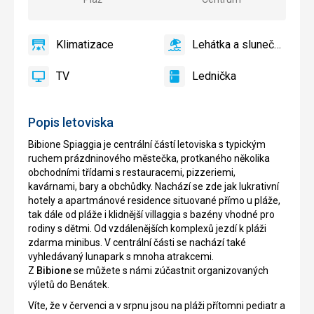
Klimatizace
Lehátka a slunečníky na pláži zdarma
ano
Klimatizace
ano
Lehátka
a
TV
Lednička
slunečníky
ano
TV
ano
Lednička
na
pláži
Popis letoviska
zdarma
Bibione Spiaggia je centrální částí letoviska s typickým
ruchem prázdninového městečka, protkaného několika
obchodními třídami s restauracemi, pizzeriemi,
kavárnami, bary a obchůdky. Nachází se zde jak lukrativní
hotely a apartmánové residence situované přímo u pláže,
tak dále od pláže i klidnější villaggia s bazény vhodné pro
rodiny s dětmi. Od vzdálenějších komplexů jezdí k pláži
zdarma minibus. V centrální části se nachází také
vyhledávaný lunapark s mnoha atrakcemi.
Z
Bibione
se můžete s námi zúčastnit organizovaných
výletů do Benátek.
Víte, že v červenci a v srpnu jsou na pláži přítomni pediatr a