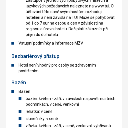
zástupce v jednotlivých pobytových místech a
jazykových požadavcích naleznete na www.tui. O
účtování této daně svým hostům rozhodují
hoteliéři a není závislá na TUI. Může se pohybovat
od 1 do 7 eur na osobu a den v závislosti na
regionu a úrovni hotelu. Daň platí zákazníci při
příjezdu do hotelu.
Vstupní podmínky a informace MZV
Bezbariérový přístup
Hotel není vhodný pro osoby se zdravotním
postižením
Bazén
Bazén
bazén: květen - září; v závislosti na povětrnostních
podmínkách, v ceně, venkovní
lehátka: v ceně
slunečníky: v ceně
vířivka: květen - září, v ceně, venkovní, vyhřívaná: