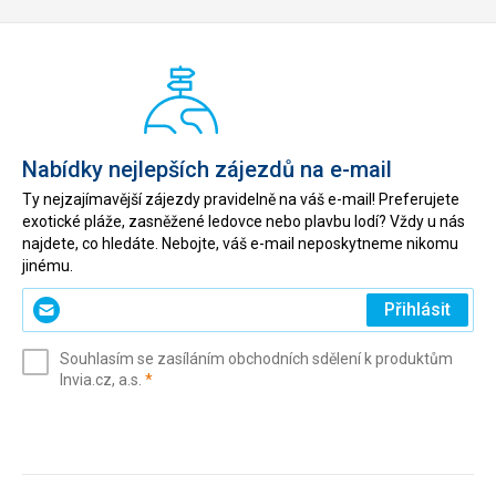
Nabídky nejlepších zájezdů na e-mail
Ty nejzajímavější zájezdy pravidelně na váš e-mail! Preferujete
exotické pláže, zasněžené ledovce nebo plavbu lodí? Vždy u nás
najdete, co hledáte. Nebojte, váš e-mail neposkytneme nikomu
jinému.
Zadejte
Přihlásit
svůj
e-
Souhlasím se zasíláním obchodních sdělení k produktům
mail
(povinné)
Invia.cz, a.s.
*
(povinné)
*