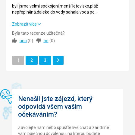
byli jsme velmi spokojeni,menší letovisko,pláž
Cena
5,0
/ 5
nepřeplněná,daleko do vody sahala voda po
kolena,vhodné pro malé děti.Žádné velké vlny.
byli jsme velmi spokojeni,menší letovisko,pláž
Zobrazit více
nepřeplněná,daleko do vody sahala voda po
Byla tato recenze užitečná?
kolena,vhodné pro malé děti.Žádné velké vlny.
ano
(
0
)
ne
(
0
)
Strava
5,0
/ 5
Další
Stránka
Stránka
Stránka
Ubytování
1
2
3
5,0
/ 5
Stránka
Okolí
5,0
/ 5
Služby
5,0
/ 5
Cena
5,0
/ 5
Nenašli jste zájezd, který
odpovídá všem vašim
očekáváním?
Pláž
Pláž byla hned u hotelu,denně se uklízela.Všude čisto.Na
pláži různé butiky,kde bylo možno koupit si
Zavolejte nám nebo spusťte live chat a zařídíme
kávu,zmrzlinu,pití a jiné občerstvení.
vám báječnou dovolenou, na kterou budete