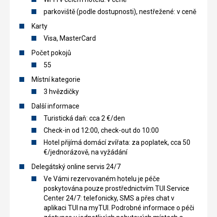
parkoviště (podle dostupnosti), nestřežené: v ceně
Karty
Visa, MasterCard
Počet pokojů
55
Místní kategorie
3 hvězdičky
Další informace
Turistická daň: cca 2 €/den
Check-in od 12:00, check-out do 10:00
Hotel přijímá domácí zvířata: za poplatek, cca 50
€/jednorázově, na vyžádání
Delegátský online servis 24/7
Ve Vámi rezervovaném hotelu je péče
poskytována pouze prostřednictvím TUI Service
Center 24/7: telefonicky, SMS a přes chat v
aplikaci TUI na myTUI. Podrobné informace o péči