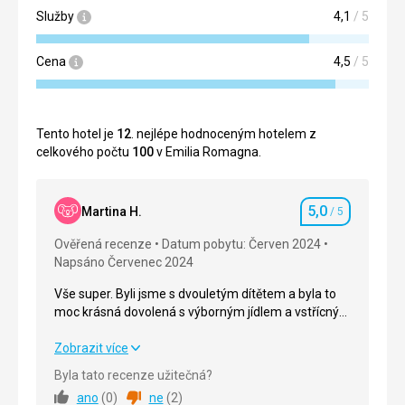
Služby
4,1
/ 5
Cena
4,5
/ 5
Tento hotel je
12
. nejlépe hodnoceným hotelem z
celkového počtu
100
v Emilia Romagna.
5,0
Martina H.
/ 5
Hodnocení
Ověřená recenze
Datum pobytu: Červen 2024
Napsáno Červenec 2024
Vše super. Byli jsme s dvouletým dítětem a byla to
moc krásná dovolená s výborným jídlem a vstřícným
personálem.
Vše super. Byli jsme s dvouletým dítětem a byla to
Zobrazit více
moc krásná dovolená s výborným jídlem a vstřícným
Byla tato recenze užitečná?
personálem.
ano
(
0
)
ne
(
2
)