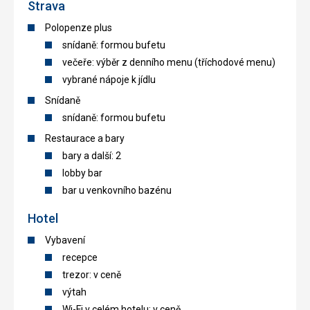
Strava
Polopenze plus
snídaně: formou bufetu
večeře: výběr z denního menu (tříchodové menu)
vybrané nápoje k jídlu
Snídaně
snídaně: formou bufetu
Restaurace a bary
bary a další: 2
lobby bar
bar u venkovního bazénu
Hotel
Vybavení
recepce
trezor: v ceně
výtah
Wi-Fi v celém hotelu: v ceně