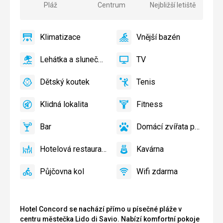
Pláž
Centrum
Nejbližší letiště
Klimatizace
Vnější bazén
ano
Klimatizace
ano
Vnější
bazén
Lehátka a slunečníky u bazénu zdarma
TV
ano
Lehátka
ano
TV
a
Dětský koutek
Tenis
slunečníky
ano
Dětský
ano
Tenis
u
koutek,
Klidná lokalita
Fitness
bazénu
Dětské
ano
Klidná
ano
Fitness
zdarma,
hřiště,
lokalita
Lehátka
Bar
Domácí zvířata povolena
Dětský
ano
Bar
ano
Domácí
a
bazén
zvířata
slunečníky
Hotelová restaurace
Kavárna
povolena
ano
na
Hotelová
ano
Kavárna
pláži
restaurace
Půjčovna kol
Wifi zdarma
zdarma
ano
Půjčovna
ano
Wifi
kol
zdarma
Hotel Concord se nachází přímo u písečné pláže v
centru městečka Lido di Savio. Nabízí komfortní pokoje