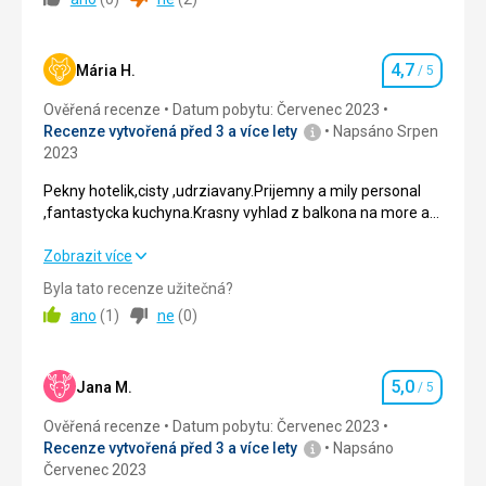
spokojenost.
Strava
5,0
/ 5
Služby
Personál perfektní, jak na recepci, tak obsluha v jídelně i u
4,7
Ubytování
5,0
/ 5
Mária H.
/ 5
baru (zejména).
Hodnocení
Úklid OK.
Ověřená recenze
Datum pobytu: Červenec 2023
Okolí
5,0
/ 5
Bazén i vířivka v pořádku, dostatek lehátek.
Recenze vytvořená před 3 a více lety
Napsáno Srpen
2023
Služby
5,0
/ 5
Pekny hotelik,cisty ,udrziavany.Prijemny a mily personal
Cena
5,0
/ 5
,fantastycka kuchyna.Krasny vyhlad z balkona na more a
pekne okolie.Velmi radi sa znovu vratime.
Pekny hotelik,cisty ,udrziavany.Prijemny a mily personal
Zobrazit více
,fantastycka kuchyna.Krasny vyhlad z balkona na more a
Byla tato recenze užitečná?
pekne okolie.Velmi radi sa znovu vratime.
ano
(
1
)
ne
(
0
)
Strava
5,0
/ 5
5,0
Ubytování
4,0
/ 5
Jana M.
/ 5
Hodnocení
Ověřená recenze
Datum pobytu: Červenec 2023
Okolí
4,0
/ 5
Recenze vytvořená před 3 a více lety
Napsáno
Červenec 2023
Služby
4,0
/ 5