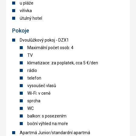
u pláže
vířivka
útulný hotel
Pokoje
Dvoulůžkový pokoj - DZX1
Maximální počet osob: 4
TV
klimatizace: za poplatek, cca 5 €/den
rádio
telefon
vysoušeč vlasů
Wi-Fi: v ceně
sprcha
WC
balkon: s posezením
boční výhled na moře
Apartmá Junior/standardní apartmá