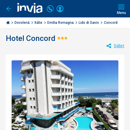
Volejte
Přihlásit
Jít
zpět
226
Menu
se
000
Invia.cz
284
Dovolená
Itálie
Emilia Romagna
Lido di Savio
Concord
Hotel Concord
Hodnocení:
Sdílet
3/5