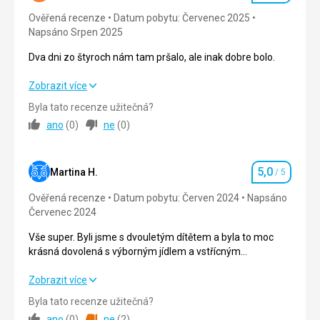
Ověřená recenze
Datum pobytu: Červenec 2025
Služby
4,0
/ 5
Napsáno Srpen 2025
Cena
4,0
/ 5
Dva dni zo štyroch nám tam pršalo, ale inak dobre bolo.
Dva dni zo štyroch nám tam pršalo, ale inak dobre bolo.
Zobrazit více
Pláž
Plážový servis se slevou (14EUR/den za 2 lehátka a
Byla tato recenze užitečná?
Strava
4,0
/ 5
slunečník), výběr ze dvou (v podstatě totožných) areálů.
ano
(
0
)
ne
(
0
)
Hned u hotelu.
Ubytování
4,0
/ 5
Moře takové rybníkové kvůli vlnolamům po celé délce
pláže, mělké i daleko od břehu.
5,0
Okolí
4,0
/ 5
Martina H.
/ 5
Hodnocení
Strava
Ověřená recenze
Datum pobytu: Červen 2024
Napsáno
Snídaně stejné, ale vždy je z čeho si vybrat. Šunka, sýr,
Služby
4,0
/ 5
Červenec 2024
salám, mortadela, zelenina, jogurty, paštiky, sladkého co
hrdlo ráčí.
Cena
4,0
/ 5
Vše super. Byli jsme s dvouletým dítětem a byla to moc
Večeře výběr z menu, jde o to mít štěstí při výběru, kvalita
krásná dovolená s výborným jídlem a vstřícným
jednotlivých pokrmů kolísavá. Vždy je k dispozic salátový
personálem.
bufet, voda a víno v ceně.
Vše super. Byli jsme s dvouletým dítětem a byla to moc
Zobrazit více
Ubytování
krásná dovolená s výborným jídlem a vstřícným
Byla tato recenze užitečná?
Pokoj menší, s terasou v nejvyšším patře. V podstatě
personálem.
ano
(
0
)
ne
(
2
)