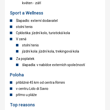
květen - září
Sport a Wellness
Šlapadlo: externí dodavatel
stolní tenis
Cyklistika: jízdní kolo, turistická kola
V ceně
stolní tenis
jízdní kola: jízdní kola, trekingová kola
Za poplatek
šlapadla: v nabídce externích společností
Poloha
přibližně 45 km od centra Rimini
v centru Lido di Savio
přímo u pláže
Top reasons