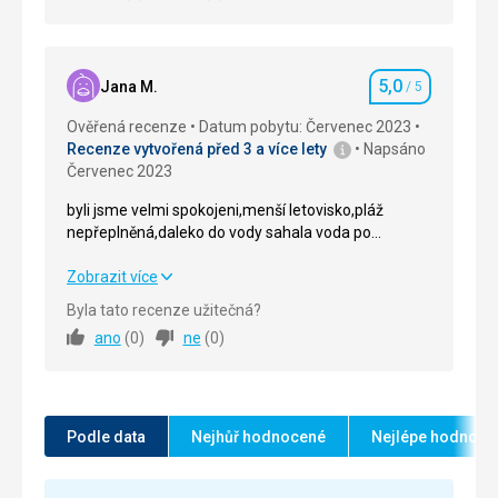
Strava
5,0
/ 5
Ubytování
5,0
/ 5
5,0
Jana M.
/ 5
Hodnocení
Okolí
5,0
/ 5
Ověřená recenze
Datum pobytu: Červenec 2023
Recenze vytvořená před 3 a více lety
Napsáno
Služby
5,0
/ 5
Červenec 2023
Cena
5,0
/ 5
byli jsme velmi spokojeni,menší letovisko,pláž
nepřeplněná,daleko do vody sahala voda po
kolena,vhodné pro malé děti.Žádné velké vlny.
byli jsme velmi spokojeni,menší letovisko,pláž
Zobrazit více
nepřeplněná,daleko do vody sahala voda po
Byla tato recenze užitečná?
kolena,vhodné pro malé děti.Žádné velké vlny.
ano
(
0
)
ne
(
0
)
Strava
5,0
/ 5
Ubytování
5,0
/ 5
Podle data
Nejhůř hodnocené
Nejlépe hodnoce
Okolí
5,0
/ 5