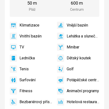
pláže
centra
50 m
600 m
města
Pláž
Centrum
Klimatizace
Vnější bazén
ano
Klimatizace
ano
Vnější
bazén
Vnitřní bazén
Lehátka a slunečníky u 
ano
Vnitřní
ano
Lehátka
bazén
a
TV
Minibar
slunečníky
ano
TV
ano
Minibar,
u
Bar
Lednička
Dětský koutek
bazénu
ano
Lednička
ano
Dětský
zdarma
koutek,
Tenis
Golf
Dětské
ano
Tenis,
ano
Golf
hřiště,
Volejbal
Surfování
Potápěčské centrum
Dětský
ano
Surfování
ano
Potápěčské
bazén
centrum
Fitness
Animační programy
ano
Fitness
ano
Animační
programy
Bezbariérový přístup
Hotelová restaurace
ano
Bezbariérový
ano
Hotelová
přístup
restaurace