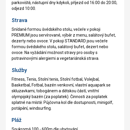
parkoviště, nástupní dny kdykoli, příjezd od 16:00 do 20:00,
odjezd 10:00.
Strava
Snídaně formou švédského stolu, večeře v pokoji
PREMIUM jsou servírované, výběr z menu, salátový bufet,
dezerty nebo ovoce. V pokoji STANDARD jsou večeře
formou švédského stolu, salátový bufet, dezert nebo
ovoce. Na vyžádání možnost stravy pro osoby s
potravinovými alergiemi a vegetariánská strava.
Služby
Fitness, Tenis, Stolní tenis, Stolní fotbal, Volejbal,
Basketbal, Fotbal, bazén venkovní, vlastní aquapark se
skluzavkami, tobogánem a dětskou částí, vnitřní
olympijský bazén (za poplatek). Činnosti za poplatek
splatné na místě: Půjčovna kol dle dostupnosti, minigolf,
potápění, windsurfing.
Pláž
Soukromá 100 - 600m dle ubytování.