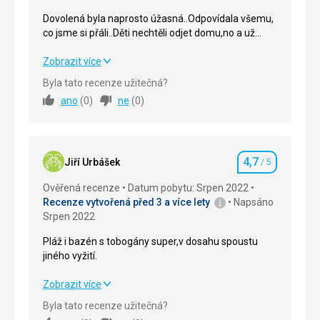
Dovolená byla naprosto úžasná..Odpovídala všemu,
co jsme si přáli..Děti nechtěli odjet domu,no a už
přemýšlíme, že příští rok pojedeme opět na to samé
místo..
Dovolená byla naprosto úžasná..Odpovídala všemu,
Zobrazit více
co jsme si přáli..Děti nechtěli odjet domu,no a už
Byla tato recenze užitečná?
přemýšlíme, že příští rok pojedeme opět na to samé
ano
(
0
)
ne
(
0
)
místo..
Strava
5,0
/ 5
4,7
Ubytování
4,0
/ 5
Jiří Urbášek
/ 5
Hodnocení
Ověřená recenze
Datum pobytu: Srpen 2022
Okolí
5,0
/ 5
Recenze vytvořená před 3 a více lety
Napsáno
Srpen 2022
Služby
5,0
/ 5
Pláž i bazén s tobogány super,v dosahu spoustu
Cena
5,0
/ 5
jiného vyžití.
Pláž i bazén s tobogány super,v dosahu spoustu
Zobrazit více
Pláž
jiného vyžití.
Pláž jsme měli kousíček od hotelu,voda tedy už
Byla tato recenze užitečná?
nebyla ,až tak čistá, jeli jsme konec Srpna, ale aby