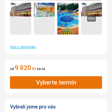
Více
Více o ubytování
9 820
od
Kč
za os.
Vyberte termín
Vybrali jsme pro vás