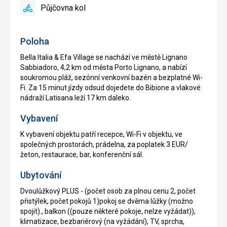
Půjčovna kol
ano
Půjčovna
kol
Poloha
Bella Italia & Efa Village se nachází ve městě Lignano
Sabbiadoro, 4,2 km od města Porto Lignano, a nabízí
soukromou pláž, sezónní venkovní bazén a bezplatné Wi-
Fi. Za 15 minut jízdy odsud dojedete do Bibione a vlakové
nádraží Latisana leží 17 km daleko.
Vybavení
K vybavení objektu patří recepce, Wi-Fi v objektu, ve
společných prostorách, prádelna, za poplatek 3 EUR/
žeton, restaurace, bar, konferenční sál.
Ubytování
Dvoulůžkový PLUS - (počet osob za plnou cenu 2, počet
přistýlek, počet pokojů 1)pokoj se dvěma lůžky (možno
spojit)., balkon ((pouze některé pokoje, nelze vyžádat)),
klimatizace, bezbariérový (na vyžádání), TV, sprcha,