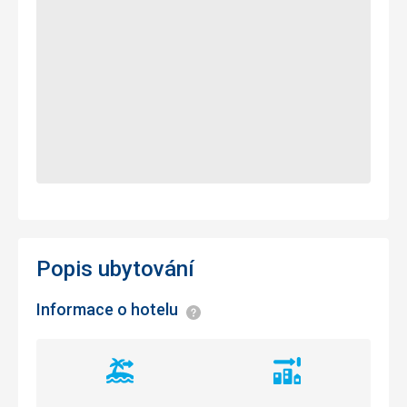
Popis ubytování
Informace o hotelu
Informace
Vzdálenost
Vzdálenost
od
od