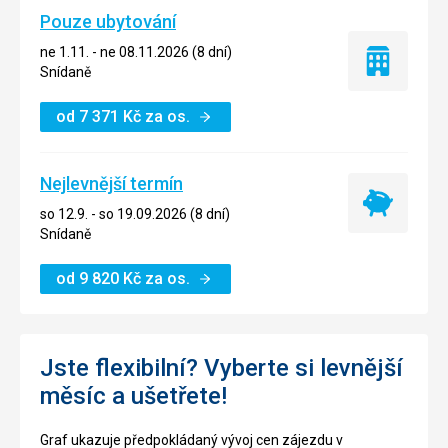
Pouze ubytování
ne 1.11. - ne 08.11.2026 (8 dní)
Pouze
Snídaně
ubytování
od
7 371
Kč
za os.
Nejlevnější termín
Nejlevnější
so 12.9. - so 19.09.2026 (8 dní)
termín
Snídaně
od
9 820
Kč
za os.
Jste flexibilní? Vyberte si levnější
měsíc a ušetřete!
Graf ukazuje předpokládaný vývoj cen zájezdu v