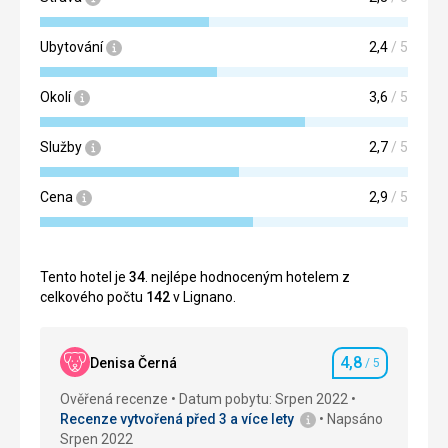
Ubytování
2,4
/ 5
Okolí
3,6
/ 5
Služby
2,7
/ 5
Cena
2,9
/ 5
Tento hotel je
34
. nejlépe hodnoceným hotelem z
celkového počtu
142
v Lignano.
4,8
Denisa Černá
/ 5
Hodnocení
Ověřená recenze
Datum pobytu: Srpen 2022
Recenze vytvořená před 3 a více lety
Napsáno
Srpen 2022