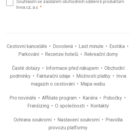
Souhlasím se zasíláním obchodních sdělení k produktům
mail
(povinné)
Invia.cz, a.s.
*
(povinné)
*
Cestovní kanceláře
Dovolená
Last minute
Exotika
Parkování
Recenze hotelů
Rekreační domy
Časté dotazy
Informace před nákupem
Obchodní
podmínky
Fakturační údaje
Možnosti platby
Invia
magazín o cestování
Mapa webu
Pro novináře
Affiliate program
Kariéra
Pobočky
Franšízing
O společnosti
Kontakty
Ochrana soukromí
Nastavení soukromí
Pravidla
provozu platformy