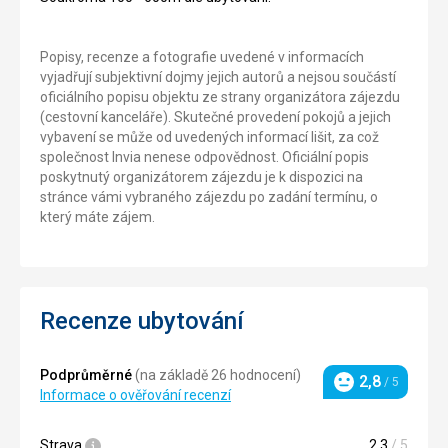
Popisy, recenze a fotografie uvedené v informacích
vyjadřují subjektivní dojmy jejich autorů a nejsou součástí
oficiálního popisu objektu ze strany organizátora zájezdu
(cestovní kanceláře). Skutečné provedení pokojů a jejich
vybavení se může od uvedených informací lišit, za což
společnost Invia nenese odpovědnost. Oficiální popis
poskytnutý organizátorem zájezdu je k dispozici na
stránce vámi vybraného zájezdu po zadání termínu, o
který máte zájem.
Recenze ubytování
Podprůměrné
(na základě 26 hodnocení)
2,8
/ 5
Hodnocení
Informace o ověřování recenzí
Strava
2,3
/ 5