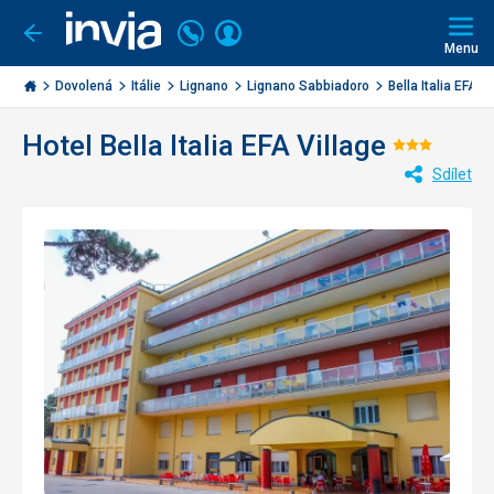
Volejte
Přihlásit
Jít
zpět
226
Menu
se
000
Invia.cz
284
Dovolená
Itálie
Lignano
Lignano Sabbiadoro
Bella Italia EFA Vil
Hotel Bella Italia EFA Village
Hodnoc
Sdílet
3/5