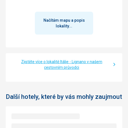
Sluzby hotela boli len na urovni vymena uterakov.
Tato recenze byla přeložena automaticky přes Google
Translate
Načítám mapu a popis
lokality...
Zjistěte více o lokalitě Itálie - Lignano v našem
cestovním průvodci
Další hotely, které by vás mohly zaujmout