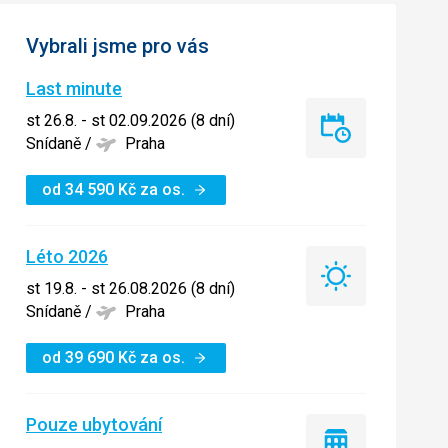
Vybrali jsme pro vás
Last minute
st 26.8. - st 02.09.2026 (8 dní)
Last
Snídaně
/
Praha
minute
od
34 590
Kč
za os.
Léto 2026
Léto
st 19.8. - st 26.08.2026 (8 dní)
2026
Snídaně
/
Praha
od
39 690
Kč
za os.
Pouze ubytování