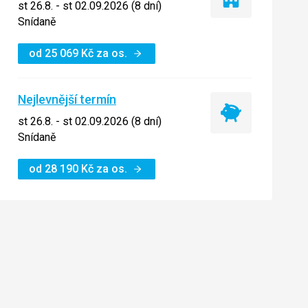
Pouze
st 26.8. - st 02.09.2026 (8 dní)
ubytování
Snídaně
od
25 069
Kč
za os.
Nejlevnější termín
Nejlevnější
st 26.8. - st 02.09.2026 (8 dní)
termín
Snídaně
od
28 190
Kč
za os.