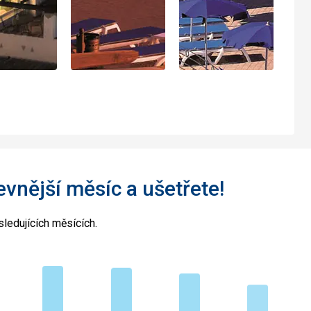
levnější měsíc a ušetřete!
ledujících měsících.