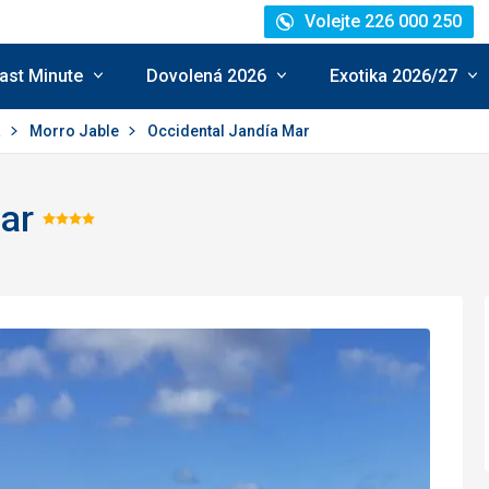
Volejte 226 000 250
ast Minute
Dovolená 2026
Exotika 2026/27
a
Morro Jable
Occidental Jandía Mar
ar
Hodnocení:
4/5