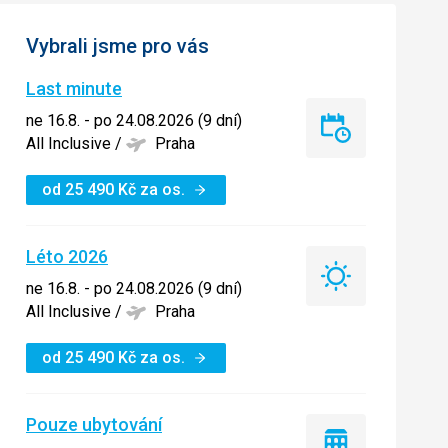
Vybrali jsme pro vás
Last minute
ne 16.8. - po 24.08.2026 (9 dní)
Last
All Inclusive
/
Praha
minute
od
25 490
Kč
za os.
Léto 2026
Léto
ne 16.8. - po 24.08.2026 (9 dní)
2026
All Inclusive
/
Praha
od
25 490
Kč
za os.
Pouze ubytování