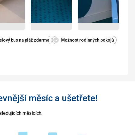
elový bus na pláž zdarma
Možnost rodinných pokojů
levnější měsíc a ušetřete!
ledujících měsících.