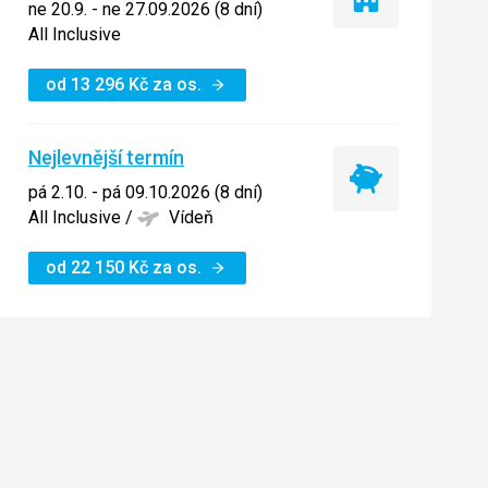
Pouze
ne 20.9. - ne 27.09.2026 (8 dní)
ubytování
All Inclusive
od
13 296
Kč
za os.
Nejlevnější termín
Nejlevnější
pá 2.10. - pá 09.10.2026 (8 dní)
termín
All Inclusive
/
Vídeň
od
22 150
Kč
za os.