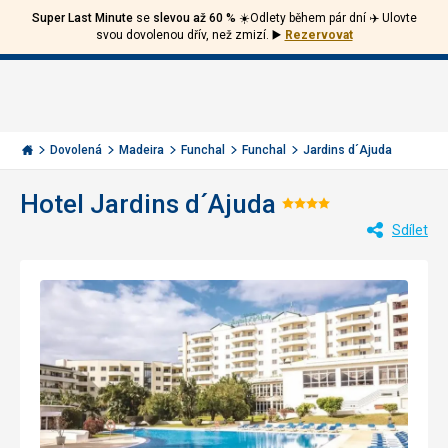
Super Last Minute
se
slevou až 60 %
☀️Odlety během pár dní ✈️ Ulovte
Volejte
Přihlásit
Jít
svou dovolenou dřív, než zmizí.
▶️
Rezervovat
zpět
226
Menu
se
000
Invia.cz
284
Dovolená
Madeira
Funchal
Funchal
Jardins d´Ajuda
Hotel Jardins d´Ajuda
Hodnocení:
Sdílet
4/5