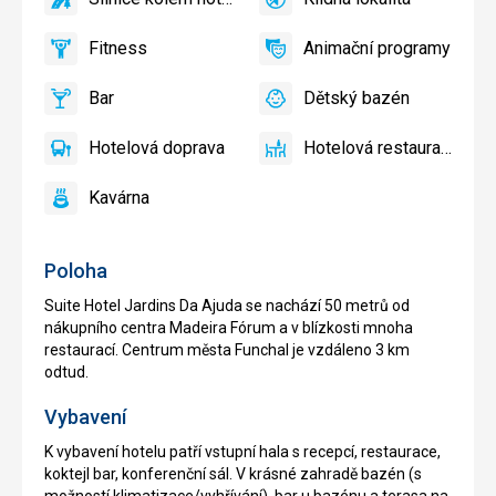
ano
Silnice
ano
Klidná
zdarma
kolem
lokalita
Fitness
Animační programy
hotelu
ano
Fitness
ano
Animační
programy
Bar
Dětský bazén
ano
Bar
ano
Dětský
bazén
Hotelová doprava
Hotelová restaurace
ano
Hotelová
ano
Hotelová
doprava
restaurace
Kavárna
ano
Kavárna
Poloha
Suite Hotel Jardins Da Ajuda se nachází 50 metrů od
nákupního centra Madeira Fórum a v blízkosti mnoha
restaurací. Centrum města Funchal je vzdáleno 3 km
odtud.
Vybavení
K vybavení hotelu patří vstupní hala s recepcí, restaurace,
koktejl bar, konferenční sál. V krásné zahradě bazén (s