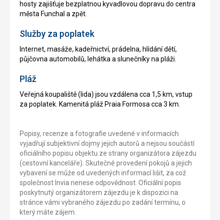
hosty zajišťuje bezplatnou kyvadlovou dopravu do centra
města Funchal a zpět.
Služby za poplatek
Internet, masáže, kadeřnictví, prádelna, hlídání dětí,
půjčovna automobilů, lehátka a slunečníky na pláži.
Pláž
Veřejná koupaliště (lida) jsou vzdálena cca 1,5 km, vstup
za poplatek. Kamenitá pláž Praia Formosa cca 3 km.
Popisy, recenze a fotografie uvedené v informacích
vyjadřují subjektivní dojmy jejich autorů a nejsou součástí
oficiálního popisu objektu ze strany organizátora zájezdu
(cestovní kanceláře). Skutečné provedení pokojů a jejich
vybavení se může od uvedených informací lišit, za což
společnost Invia nenese odpovědnost. Oficiální popis
poskytnutý organizátorem zájezdu je k dispozici na
stránce vámi vybraného zájezdu po zadání termínu, o
který máte zájem.