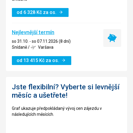
od
6 328
Kč
za os.
Nejlevnější termín
Nejlevnější
so 31.10. - so 07.11.2026 (8 dní)
termín
Snídaně
/
Varšava
od
13 415
Kč
za os.
Jste flexibilní? Vyberte si levnější
měsíc a ušetřete!
Graf ukazuje předpokládaný vývoj cen zájezdu v
následujících měsících.