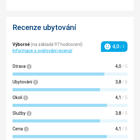
Recenze ubytování
Výborné
(na základě 97 hodnocení)
4,0
/ 5
Hodnocení
Informace o ověřování recenzí
Strava
4,0
/ 5
Ubytování
3,8
/ 5
Okolí
4,1
/ 5
Služby
3,8
/ 5
Cena
4,1
/ 5