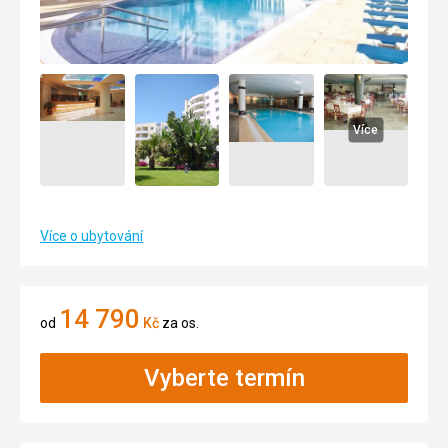
Více
Více o ubytování
14 790
od
Kč
za os.
Vyberte termín