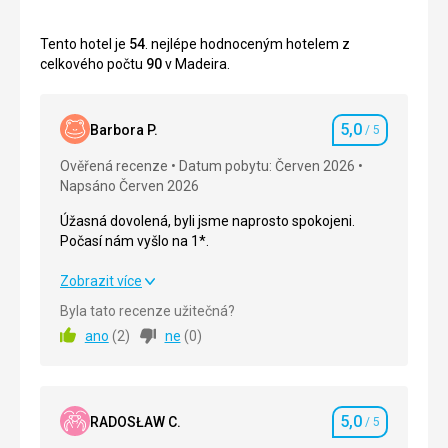
Tento hotel je
54
. nejlépe hodnoceným hotelem z
celkového počtu
90
v Madeira.
5,0
Barbora P.
/ 5
Hodnocení
Ověřená recenze
Datum pobytu: Červen 2026
Napsáno Červen 2026
Úžasná dovolená, byli jsme naprosto spokojeni.
Počasí nám vyšlo na 1*.
Úžasná dovolená, byli jsme naprosto spokojeni.
Zobrazit více
Počasí nám vyšlo na 1*.
Byla tato recenze užitečná?
ano
(
2
)
ne
(
0
)
Strava
5,0
/ 5
Ubytování
5,0
/ 5
5,0
Okolí
5,0
/ 5
RADOSŁAW C.
/ 5
Hodnocení