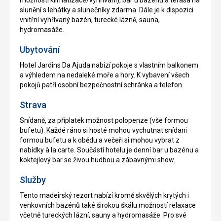
možností klimatizace/vyhřívání), bar u bazénu a terasa na
slunění s lehátky a slunečníky zdarma. Dále je k dispozici
vnitřní vyhřívaný bazén, turecké lázně, sauna,
hydromasáže.
Ubytování
Hotel Jardins Da Ajuda nabízí pokoje s vlastním balkonem
a výhledem na nedaleké moře a hory. K vybavení všech
pokojů patří osobní bezpečnostní schránka a telefon.
Strava
Snídaně, za příplatek možnost polopenze (vše formou
bufetu). Každé ráno si hosté mohou vychutnat snídani
formou bufetu a k obědu a večeři si mohou vybrat z
nabídky à la carte. Součástí hotelu je denní bar u bazénu a
koktejlový bar se živou hudbou a zábavnými show.
Služby
Tento madeirský rezort nabízí kromě skvělých krytých i
venkovních bazénů také širokou škálu možností relaxace
včetně tureckých lázní, sauny a hydromasáže. Pro své