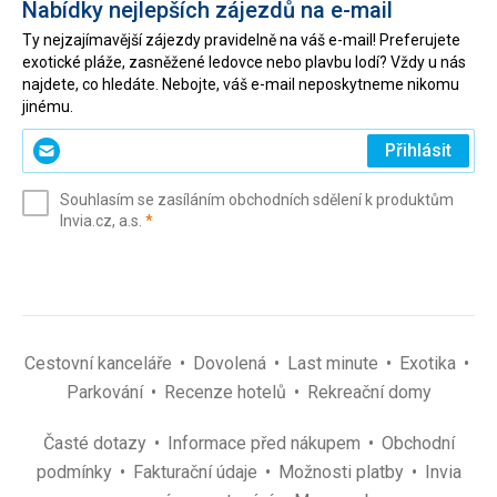
Nabídky nejlepších zájezdů na e-mail
Ty nejzajímavější zájezdy pravidelně na váš e-mail! Preferujete
exotické pláže, zasněžené ledovce nebo plavbu lodí? Vždy u nás
najdete, co hledáte. Nebojte, váš e-mail neposkytneme nikomu
jinému.
Zadejte
Přihlásit
svůj
e-
Souhlasím se zasíláním obchodních sdělení k produktům
mail
(povinné)
Invia.cz, a.s.
*
(povinné)
*
Cestovní kanceláře
Dovolená
Last minute
Exotika
Parkování
Recenze hotelů
Rekreační domy
Časté dotazy
Informace před nákupem
Obchodní
podmínky
Fakturační údaje
Možnosti platby
Invia