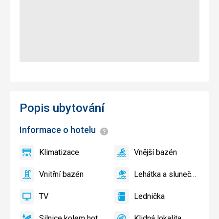
Popis ubytování
Informace o hotelu
Informace
Klimatizace
Vnější bazén
ano
Klimatizace
ano
Vnější
bazén
Vnitřní bazén
Lehátka a slunečníky u bazénu zdarma
ano
Vnitřní
ano
Lehátka
bazén
a
TV
Lednička
slunečníky
ano
TV
ano
Lednička
u
Silnice kolem hotelu
Klidná lokalita
bazénu