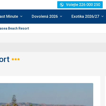
Volejte 226 000 250
ast Minute
Dovolená 2026
Exotika 2026/27
asea Beach Resort
ort
Hodnocení:
3/5