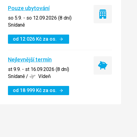
Pouze ubytování
Pouze
so 5.9. - so 12.09.2026 (8 dní)
ubytování
Snídaně
od
12 026
Kč
za os.
Nejlevnější termín
Nejlevnější
st 9.9. - st 16.09.2026 (8 dní)
termín
Snídaně
/
Vídeň
od
18 999
Kč
za os.