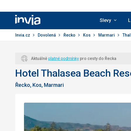
Slevy
L
Invia.cz
Invia.cz
Dovolená
Řecko
Kos
Marmari
Thal
Aktuálně
platné podmínky
pro cesty do Řecka
Hotel Thalasea Beach Res
Řecko, Kos, Marmari