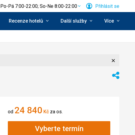
Po-Pá 7:00-22:00; So-Ne 8:00-22:00
Přihlásit se
Recenze hotelů
Další služby
Více
Zavřít
Sdílet
24 840
od
Kč
za os.
Vyberte termín