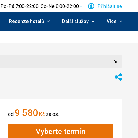
Po-Pá 7:00-22:00; So-Ne 8:00-22:00
Přihlásit se
Recenze hotelů
Další služby
Více
Zavřít
Sdílet
9 580
od
Kč
za os.
Vyberte termín