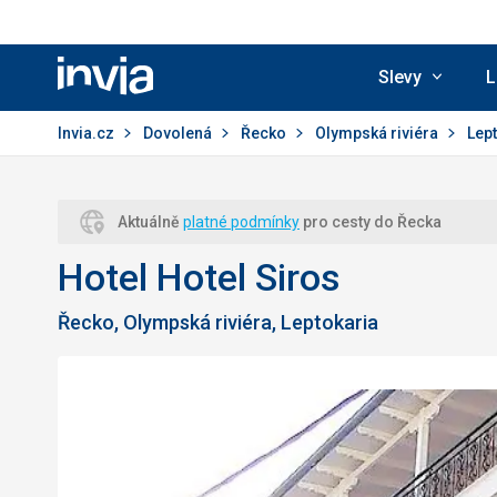
Slevy
L
Invia.cz
Invia.cz
Dovolená
Řecko
Olympská riviéra
Lep
Aktuálně
platné podmínky
pro cesty do Řecka
Hotel Hotel Siros
Řecko, Olympská riviéra, Leptokaria