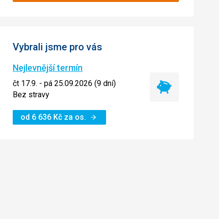
Vybrali jsme pro vás
Nejlevnější termín
čt 17.9. - pá 25.09.2026 (9 dní)
Nejlevnější
Bez stravy
termín
od
6 636
Kč
za os.