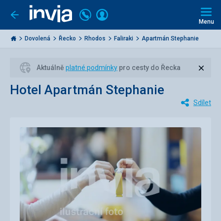
Volejte
Přihlásit
Jít
zpět
226
Menu
se
000
Invia.cz
284
Dovolená
Řecko
Rhodos
Faliraki
Apartmán Stephanie
Zavří
Aktuálně
platné podmínky
pro cesty do Řecka
Hotel Apartmán Stephanie
Sdílet