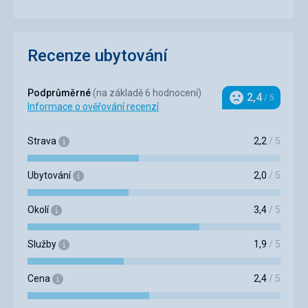
Recenze ubytování
Podprůměrné
(na základě 6 hodnocení)
2,4
/ 5
Hodnocení
Informace o ověřování recenzí
Strava
2,2
/ 5
Ubytování
2,0
/ 5
Okolí
3,4
/ 5
Služby
1,9
/ 5
Cena
2,4
/ 5