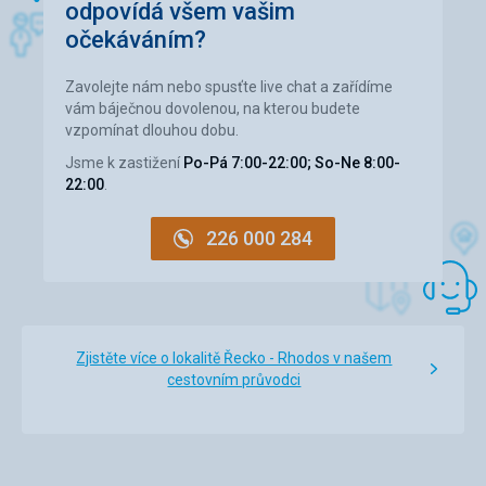
Je na klidném místě, obklopen velkými prázdnými
odpovídá všem vašim
plochami. Autobusová zastávka 3 minuty, pláž a pěší ulice
očekáváním?
cca. po dobu 15 minut. Studio je trochu malé pro 3 osoby. S
minimální výbavou. Je vhodná na spaní, sprchování i
Zavolejte nám nebo spusťte live chat a zařídíme
přebalování.
vám báječnou dovolenou, na kterou budete
Služby
vzpomínat dlouhou dobu.
K dispozici je klimatizace, která je v tuto chvíli doporučená,
Jsme k zastižení
Po-Pá 7:00-22:00; So-Ne 8:00-
ale stojí 56 eur. Bazén to všechno kompenzuje, bylo to
22:00
.
velmi dobré.
Tato recenze byla přeložena automaticky přes Google
226 000 284
Translate
Zjistěte více o lokalitě Řecko - Rhodos v našem
cestovním průvodci