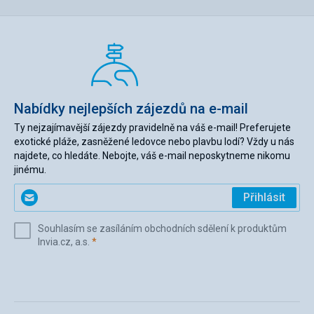
Nabídky nejlepších zájezdů na e-mail
Ty nejzajímavější zájezdy pravidelně na váš e-mail! Preferujete
exotické pláže, zasněžené ledovce nebo plavbu lodí? Vždy u nás
najdete, co hledáte. Nebojte, váš e-mail neposkytneme nikomu
jinému.
Zadejte
Přihlásit
svůj
e-
Souhlasím se zasíláním obchodních sdělení k produktům
mail
(povinné)
Invia.cz, a.s.
*
(povinné)
*