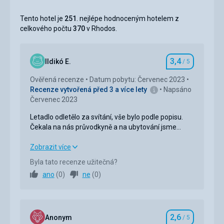
Tento hotel je
251
. nejlépe hodnoceným hotelem z
celkového počtu
370
v Rhodos.
3,4
Ildikó E.
/ 5
Hodnocení
Ověřená recenze
Datum pobytu: Červenec 2023
Recenze vytvořená před 3 a více lety
Napsáno
Červenec 2023
Letadlo odletělo za svítání, vše bylo podle popisu.
Čekala na nás průvodkyně a na ubytování jsme
autobusem dorazili kolem 9. Pokoj mohl být
obsazen v 15 hodin. Nemuseli jsme čekat hodinu a
Letadlo odletělo za svítání, vše bylo podle popisu.
Zobrazit více
řekli, že je to připraveno. Vše dopadlo velmi
Čekala na nás průvodkyně a na ubytování jsme
Byla tato recenze užitečná?
dokonale.
autobusem dorazili kolem 9. Pokoj mohl být
ano
(
0
)
ne
(
0
)
obsazen v 15 hodin. Nemuseli jsme čekat hodinu a
řekli, že je to připraveno. Vše dopadlo velmi
dokonale.
2,6
Strava
3,0
/ 5
Anonym
/ 5
Hodnocení