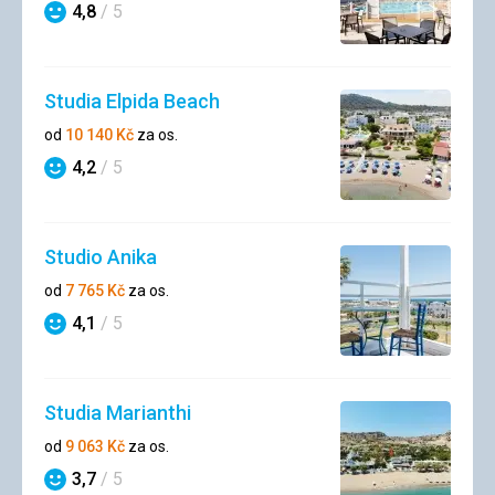
4,8
/ 5
Hodnocení
Studia Elpida Beach
od
10 140
Kč
za os.
4,2
/ 5
Hodnocení
Studio Anika
od
7 765
Kč
za os.
4,1
/ 5
Hodnocení
Studia Marianthi
od
9 063
Kč
za os.
3,7
/ 5
Hodnocení