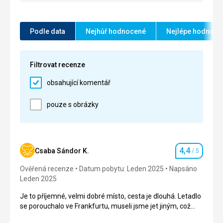
Frankfurtu na přestup, i když do Budapešti mezitím
letěla dvě letadla.
Podle data
Nejhůř hodnocené
Nejlépe hodnoce
Strava
4,0
/ 5
Ubytování
4,0
/ 5
Filtrovat recenze
Okolí
4,0
/ 5
obsahující komentář
Služby
4,0
/ 5
pouze s obrázky
Cena
4,0
/ 5
Strava
4,4
Csaba Sándor K.
/ 5
Hodnocení
Péče je perfektní.
Ověřená recenze
Datum pobytu: Leden 2025
Napsáno
Ubytování
Leden 2025
Je to na velmi dobrém, krásném místě.
Je to příjemné, velmi dobré místo, cesta je dlouhá. Letadlo
Služby
se porouchalo ve Frankfurtu, museli jsme jet jiným, což
Personál je velmi zdvořilý, vyhoví všem požadavkům
způsobilo, že nám ujely spoje, ale organizace byla dobrá a
a organizuje fakultativní výlety.