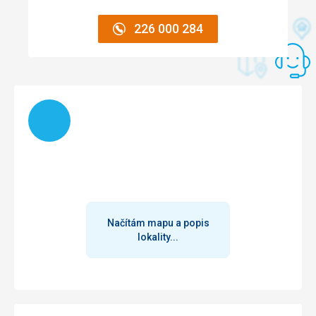
Služby
Personál je velmi zdvořilý, vyhoví všem požadavkům a
226 000 284
organizuje fakultativní výlety.
Tato recenze byla přeložena automaticky přes Google
Translate
Načítám
Načítám mapu a popis
lokality...