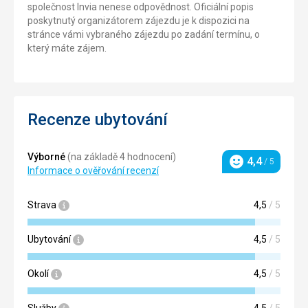
společnost Invia nenese odpovědnost. Oficiální popis
poskytnutý organizátorem zájezdu je k dispozici na
stránce vámi vybraného zájezdu po zadání termínu, o
který máte zájem.
Recenze ubytování
Výborné
(na základě 4 hodnocení)
4,4
/ 5
Hodnocení
Informace o ověřování recenzí
Strava
4,5
/ 5
Ubytování
4,5
/ 5
Okolí
4,5
/ 5
Služby
4,5
/ 5