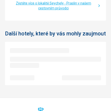
Zjistěte více o lokalitě Seychely - Praslin v našem
cestovním průvodci
Další hotely, které by vás mohly zaujmout