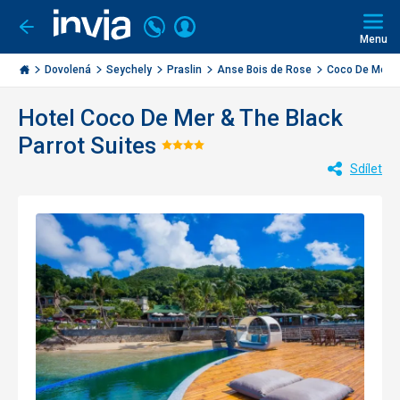
Volejte
Přihlásit
Jít
zpět
226
Menu
se
000
Invia.cz
284
Dovolená
Seychely
Praslin
Anse Bois de Rose
Coco De Mer & 
Hotel Coco De Mer & The Black
Parrot Suites
Hodnocení:
Sdílet
4/5