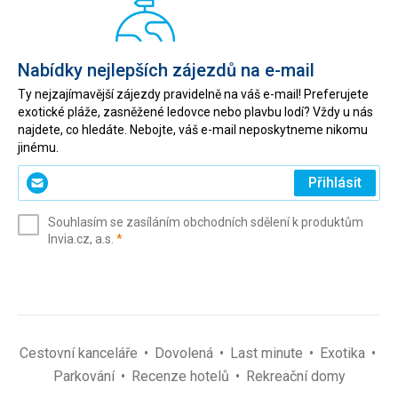
Nabídky nejlepších zájezdů na e-mail
Ty nejzajímavější zájezdy pravidelně na váš e-mail! Preferujete
exotické pláže, zasněžené ledovce nebo plavbu lodí? Vždy u nás
najdete, co hledáte. Nebojte, váš e-mail neposkytneme nikomu
jinému.
Zadejte
Přihlásit
svůj
e-
Souhlasím se zasíláním obchodních sdělení k produktům
mail
(povinné)
Invia.cz, a.s.
*
(povinné)
*
Cestovní kanceláře
Dovolená
Last minute
Exotika
Parkování
Recenze hotelů
Rekreační domy