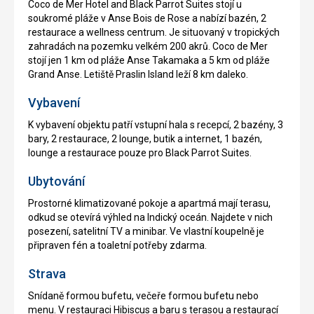
Coco de Mer Hotel and Black Parrot Suites stojí u
soukromé pláže v Anse Bois de Rose a nabízí bazén, 2
restaurace a wellness centrum. Je situovaný v tropických
zahradách na pozemku velkém 200 akrů. Coco de Mer
stojí jen 1 km od pláže Anse Takamaka a 5 km od pláže
Grand Anse. Letiště Praslin Island leží 8 km daleko.
Vybavení
K vybavení objektu patří vstupní hala s recepcí, 2 bazény, 3
bary, 2 restaurace, 2 lounge, butik a internet, 1 bazén,
lounge a restaurace pouze pro Black Parrot Suites.
Ubytování
Prostorné klimatizované pokoje a apartmá mají terasu,
odkud se otevírá výhled na Indický oceán. Najdete v nich
posezení, satelitní TV a minibar. Ve vlastní koupelně je
připraven fén a toaletní potřeby zdarma.
Strava
Snídaně formou bufetu, večeře formou bufetu nebo
menu. V restauraci Hibiscus a baru s terasou a restaurací