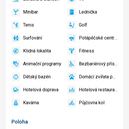
ano
Lehátka
ano
TV
a
Minibar
Lednička
slunečníky
ano
Minibar,
ano
Lednička
u
Bar
Tenis
Golf
bazénu
ano
Tenis
ano
Golf
zdarma
Surfování
Potápěčské centrum
ano
Surfování
ano
Potápěčské
centrum
Klidná lokalita
Fitness
ano
Klidná
ano
Fitness
lokalita
Animační programy
Bezbariérový přístup
ano
Animační
ano
Bezbariérový
programy
přístup
Dětský bazén
Domácí zvířata povolena
ano
Dětský
ano
Domácí
bazén
zvířata
Hotelová doprava
Hotelová restaurace
povolena
ano
Hotelová
ano
Hotelová
doprava
restaurace
Kavárna
Půjčovna kol
ano
Kavárna
ano
Půjčovna
kol
Poloha