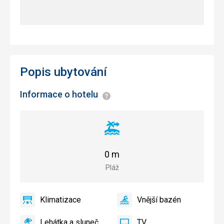
Popis ubytování
Informace o hotelu
Informace
Vzdálenost
od
pláže
0 m
Pláž
Klimatizace
Vnější bazén
ano
Klimatizace
ano
Vnější
bazén
Lehátka a slunečníky u bazénu zdarma
TV