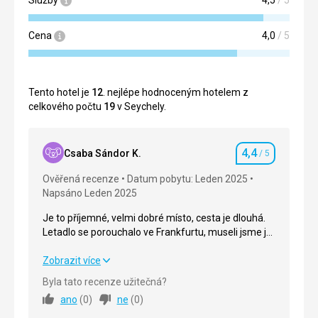
Cena
4,0
/ 5
Tento hotel je
12
. nejlépe hodnoceným hotelem z
celkového počtu
19
v Seychely.
4,4
Csaba Sándor K.
/ 5
Hodnocení
Ověřená recenze
Datum pobytu: Leden 2025
Napsáno Leden 2025
Je to příjemné, velmi dobré místo, cesta je dlouhá.
Letadlo se porouchalo ve Frankfurtu, museli jsme jet
jiným, což způsobilo, že nám ujely spoje, ale
organizace byla dobrá a vyřešili to. Na zpáteční
Je to příjemné, velmi dobré místo, cesta je dlouhá.
Zobrazit více
cestě jsme také museli čekat více než 6 hodin ve
Letadlo se porouchalo ve Frankfurtu, museli jsme jet
Byla tato recenze užitečná?
Frankfurtu na přestup, i když do Budapešti mezitím
jiným, což způsobilo, že nám ujely spoje, ale
ano
(
0
)
ne
(
0
)
letěla dvě letadla.
organizace byla dobrá a vyřešili to. Na zpáteční
cestě jsme také museli čekat více než 6 hodin ve