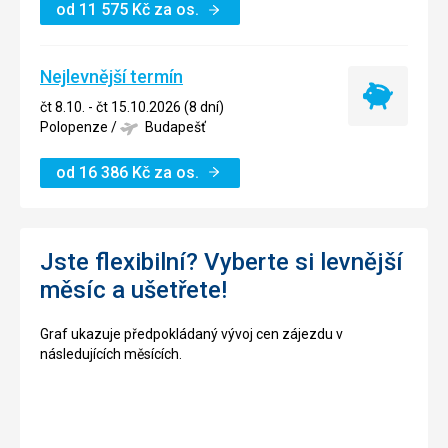
od
11 575
Kč
za os.
Nejlevnější termín
Nejlevnější
čt 8.10. - čt 15.10.2026 (8 dní)
termín
Polopenze
/
Budapešť
od
16 386
Kč
za os.
Jste flexibilní? Vyberte si levnější
měsíc a ušetřete!
Graf ukazuje předpokládaný vývoj cen zájezdu v
následujících měsících.