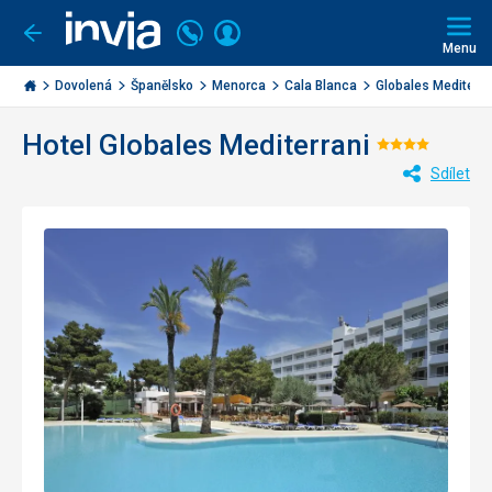
Volejte
Přihlásit
Jít
zpět
226
Menu
se
000
Invia.cz
284
Dovolená
Španělsko
Menorca
Cala Blanca
Globales Mediterra
Hotel Globales Mediterrani
Hodnoce
Sdílet
4/5