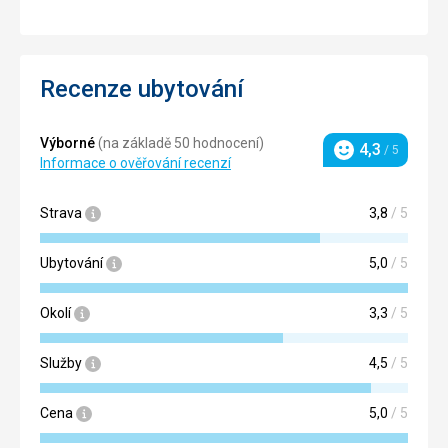
Recenze ubytování
Výborné
(na základě 50 hodnocení)
4,3
/ 5
Hodnocení
Informace o ověřování recenzí
Strava
3,8
/ 5
Ubytování
5,0
/ 5
Okolí
3,3
/ 5
Služby
4,5
/ 5
Cena
5,0
/ 5