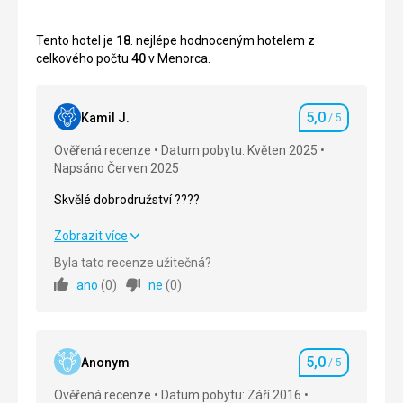
Tento hotel je
18
. nejlépe hodnoceným hotelem z
celkového počtu
40
v Menorca.
5,0
Kamil J.
/ 5
Hodnocení
Ověřená recenze
Datum pobytu: Květen 2025
Napsáno Červen 2025
Skvělé dobrodružství ????
Skvělé dobrodružství ????
Zobrazit více
Byla tato recenze užitečná?
Strava
5,0
/ 5
ano
(
0
)
ne
(
0
)
Ubytování
5,0
/ 5
Okolí
5,0
/ 5
5,0
Anonym
/ 5
Hodnocení
Služby
5,0
/ 5
Ověřená recenze
Datum pobytu: Září 2016