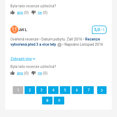
Strava
5,0
/ 5
Byla tato recenze užitečná?
ano
(
0
)
ne
(
0
)
Ubytování
5,0
/ 5
Okolí
5,0
/ 5
5,0
Jiří L.
/ 5
Hodnocení
Služby
5,0
/ 5
Ověřená recenze
Datum pobytu: Září 2016
Recenze
vytvořená před 3 a více lety
Napsáno Listopad 2016
Cena
5,0
/ 5
Zobrazit více
Strava
5,0
/ 5
Byla tato recenze užitečná?
ano
(
0
)
ne
(
0
)
Ubytování
5,0
/ 5
Okolí
5,0
/ 5
Další
Stránka
Stránka
Stránka
Stránka
Stránka
Stránka
Stránka
1
2
3
4
5
6
7
Stránka
Služby
5,0
/ 5
Stránka
Stránka
8
9
Cena
5,0
/ 5