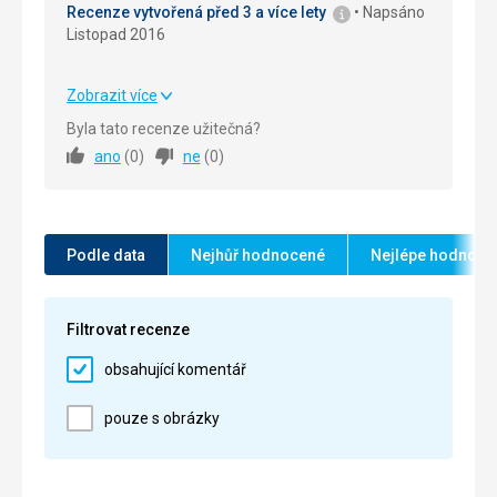
Recenze vytvořená před 3 a více lety
Napsáno
Cena
5,0
/ 5
Listopad 2016
Zobrazit více
Strava
5,0
/ 5
Byla tato recenze užitečná?
ano
(
0
)
ne
(
0
)
Ubytování
5,0
/ 5
Okolí
5,0
/ 5
Služby
5,0
/ 5
Podle data
Nejhůř hodnocené
Nejlépe hodnoce
Cena
5,0
/ 5
Filtrovat recenze
obsahující komentář
pouze s obrázky