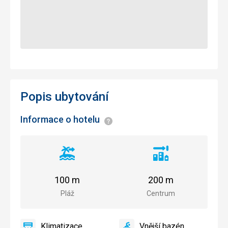
Popis ubytování
Informace o hotelu
Informace
Vzdálenost
Vzdálenost
od
od
pláže
centra
100 m
200 m
města
Pláž
Centrum
Klimatizace
Vnější bazén