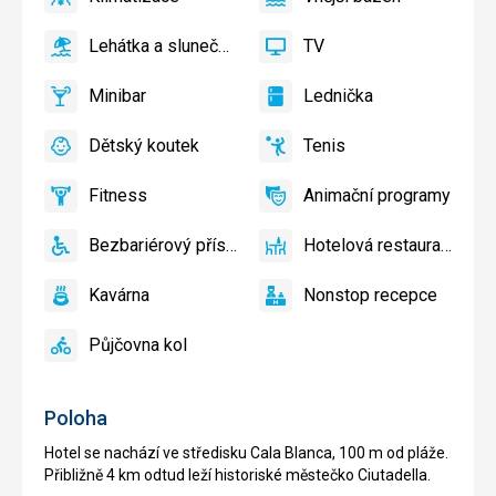
ano
Klimatizace
ano
Vnější
bazén
Lehátka a slunečníky u bazénu zdarma
TV
ano
Lehátka
ano
TV
a
Minibar
Lednička
slunečníky
ano
Minibar,
ano
Lednička
u
Bar
Dětský koutek
Tenis
bazénu
ano
Dětský
ano
Tenis
zdarma,
koutek,
Lehátka
Fitness
Animační programy
Dětské
ano
Fitness
ano
Animační
a
hřiště,
programy
slunečníky
Bezbariérový přístup
Hotelová restaurace
Dětský
ano
na
Bezbariérový
ano
Hotelová
bazén
pláži
přístup
restaurace
Kavárna
Nonstop recepce
zdarma
ano
Kavárna
ano
Nonstop
recepce
Půjčovna kol
ano
Půjčovna
kol
Poloha
Hotel se nachází ve středisku Cala Blanca, 100 m od pláže.
Přibližně 4 km odtud leží historiské městečko Ciutadella.