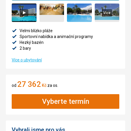
Více
Velmi blízko pláže
Sportovní nabídka a animační programy
Hezký bazén
2 bary
Více o ubytování
27 362
od
Kč
za os.
Vyberte termín
Vybrali jsme pro vás