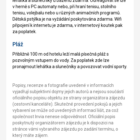
lehátka a slunečníky u bazénu zdarma. Odreagovat se lze
v herně s PC automaty nebo, při hraní tenisu, stolního
tenisu, volejbalu nebo u různých animačních programů.
Dětská pstýlka je na vyžádání poskytována zdarma. Wifi
připojení k internetu je zdarma, v internetový koutek pak
za poplatek.
Pláž
Přibližně 100 m od hotelu leží malá písečná pláž s
pozvolným vstupem do vody. Za poplatek zde lze
pronajmout lehátka a slunečníky a povozovat vodní sporty.
Popisy, recenze a fotografie uvedené v informacích
vyjadřují subjektivní dojmy jejich autorů a nejsou součástí
oficiálního popisu objektu ze strany organizátora zájezdu
(cestovní kanceláře). Skutečné provedení pokojů a jejich
vybavení se může od uvedených informací lišit, za což
společnost Invia nenese odpovědnost. Oficiální popis
poskytnutý organizátorem zájezdu je k dispozici na
stránce vámi vybraného zájezdu po zadání termínu, o
který máte zájem.