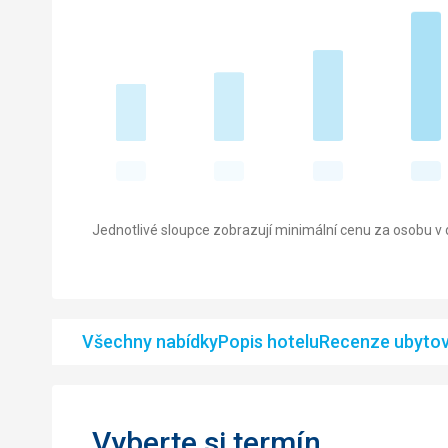
Jednotlivé sloupce zobrazují minimální cenu za osobu v d
Všechny nabídky
Popis hotelu
Recenze ubytov
Vyberte si termín