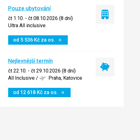
Pouze ubytování
Pouze
čt 1.10. - čt 08.10.2026 (8 dní)
ubytování
Ultra All inclusive
od
5 536
Kč
za os.
Nejlevnější termín
Nejlevnější
čt 22.10. - čt 29.10.2026 (8 dní)
termín
All Inclusive
/
Praha, Katovice
od
12 618
Kč
za os.