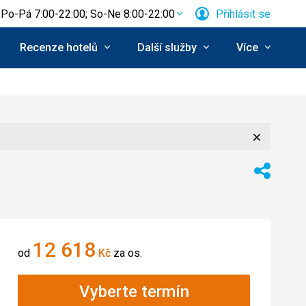
Po-Pá 7:00-22:00; So-Ne 8:00-22:00
Přihlásit se
Recenze hotelů
Další služby
Více
Zavřít
cení:
Sdílet
12 618
od
Kč
za os.
Vyberte termín