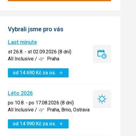
Vybrali jsme pro vás
Last minute
st 26.8. - st 02.09.2026 (8 dní)
Last
All Inclusive
/
Praha
minute
od
14 690
Kč
za os.
Léto 2026
Léto
po 10.8. - po 17.08.2026 (8 dní)
2026
All Inclusive
/
Praha, Brno, Ostrava
od
14 990
Kč
za os.