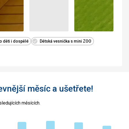
 děti i dospělé
Dětská vesnička s mini ZOO
levnější měsíc a ušetřete!
ledujících měsících.