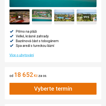
Více
Přímo na pláži
Velké, krásné zahrady
Bazénová část s tobogánem
Spa areál s tureckou lázní
Více o ubytování
18 652
od
Kč
za os.
Vyberte termín