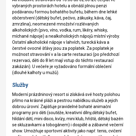
vybraných prostorách hotelu a obnáší plnou penzi
podávanou formou bohatého bufetu, během dne lehké
občerstvení (dětský bufet, pečivo, zákusky, káva, čaj,
zmrzlina), neomezené množství rozlévaných
alkoholických (pivo, víno, vodka, rum, likéry, whisky,
míchané nápoje) a nealkoholických nápojů místní výroby.
Ostatní alkoholické nápoje v lahvích, turecká káva a
čerstvé ovocné šťávy jsou za poplatek. Za poplatek je
možnost stravování v a la carte restauraci (po předchozí
rezervaci, děti do 8 let mají vstup do těchto restaurací
zakázán). U večeře je vyžadováno formální oblečení
(dlouhé kalhoty u mužů).
Služby
Moderní prázdninový resort si získává své hosty polohou
přímo na krásné pláži a pestrou nabídkou služeb a jejich
dobrou úrovní. Zajišťuje pravidelné bohaté animační
programy pro děti (soutěže, kreativní dílny,dětský bufet,
hlídání dětí, mini disco, kvízy, mini klub, hřiště, dětský bazén
se skluzavkami a tobogánem) i dospělé a zábavné večerní
show. Umožňuje sportovní aktivity jako např. tenis, cvičení