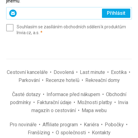
jinému.
Zadejte
Přihlásit
svůj
e-
Souhlasím se zasíláním obchodních sdělení k produktům
mail
(povinné)
Invia.cz, a.s.
*
(povinné)
*
Cestovní kanceláře
Dovolená
Last minute
Exotika
Parkování
Recenze hotelů
Rekreační domy
Časté dotazy
Informace před nákupem
Obchodní
podmínky
Fakturační údaje
Možnosti platby
Invia
magazín o cestování
Mapa webu
Pro novináře
Affiliate program
Kariéra
Pobočky
Franšízing
O společnosti
Kontakty