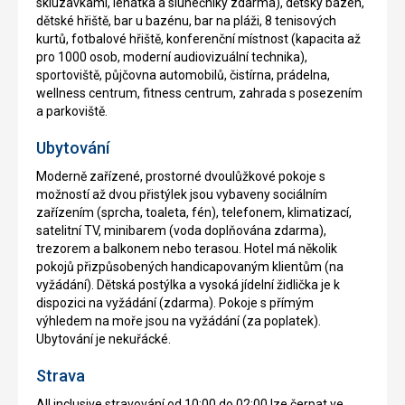
skluzavkami, lehátka a slunečníky zdarma), dětský bazén,
dětské hřiště, bar u bazénu, bar na pláži, 8 tenisových
kurtů, fotbalové hřiště, konferenční místnost (kapacita až
pro 1000 osob, moderní audiovizuální technika),
sportoviště, půjčovna automobilů, čistírna, prádelna,
wellness centrum, fitness centrum, zahrada s posezením
a parkoviště.
Ubytování
Moderně zařízené, prostorné dvoulůžkové pokoje s
možností až dvou přistýlek jsou vybaveny sociálním
zařízením (sprcha, toaleta, fén), telefonem, klimatizací,
satelitní TV, minibarem (voda doplňována zdarma),
trezorem a balkonem nebo terasou. Hotel má několik
pokojů přizpůsobených handicapovaným klientům (na
vyžádání). Dětská postýlka a vysoká jídelní židlička je k
dispozici na vyžádání (zdarma). Pokoje s přímým
výhledem na moře jsou na vyžádání (za poplatek).
Ubytování je nekuřácké.
Strava
All inclusive stravování od 10:00 do 02:00 lze čerpat ve