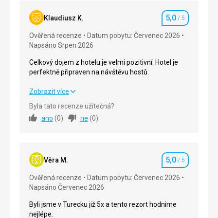
5,0
Klaudiusz K.
/ 5
Hodnocení
Ověřená recenze
Datum pobytu: Červenec 2026
Napsáno Srpen 2026
Celkový dojem z hotelu je velmi pozitivní. Hotel je
perfektně připraven na návštěvu hostů.
Celkový dojem z hotelu je velmi pozitivní. Hotel je
Zobrazit více
perfektně připraven na návštěvu hostů.
Byla tato recenze užitečná?
ano
(
0
)
ne
(
0
)
Strava
5,0
/ 5
Ubytování
5,0
/ 5
5,0
Okolí
5,0
/ 5
Věra M.
/ 5
Hodnocení
Ověřená recenze
Datum pobytu: Červenec 2026
Služby
5,0
/ 5
Napsáno Červenec 2026
Cena
5,0
/ 5
Byli jsme v Turecku již 5x a tento rezort hodnime
nejlépe.