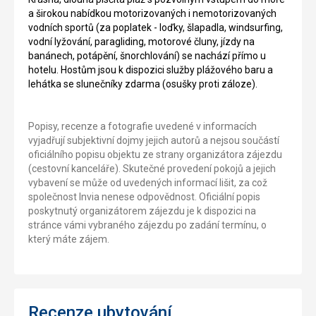
a širokou nabídkou motorizovaných i nemotorizovaných
vodních sportů (za poplatek - loďky, šlapadla, windsurfing,
vodní lyžování, paragliding, motorové čluny, jízdy na
banánech, potápění, šnorchlování) se nachází přímo u
hotelu. Hostům jsou k dispozici služby plážového baru a
lehátka se slunečníky zdarma (osušky proti záloze).
Popisy, recenze a fotografie uvedené v informacích
vyjadřují subjektivní dojmy jejich autorů a nejsou součástí
oficiálního popisu objektu ze strany organizátora zájezdu
(cestovní kanceláře). Skutečné provedení pokojů a jejich
vybavení se může od uvedených informací lišit, za což
společnost Invia nenese odpovědnost. Oficiální popis
poskytnutý organizátorem zájezdu je k dispozici na
stránce vámi vybraného zájezdu po zadání termínu, o
který máte zájem.
Recenze ubytování