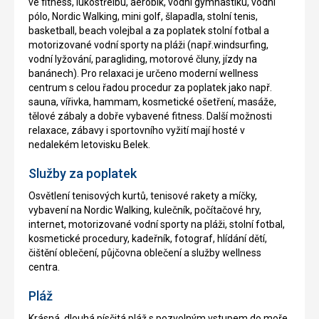
ve fitness, lukostřelbu, aerobik, vodní gymnastiku, vodní
pólo, Nordic Walking, mini golf, šlapadla, stolní tenis,
basketball, beach volejbal a za poplatek stolní fotbal a
motorizované vodní sporty na pláži (např.windsurfing,
vodní lyžování, paragliding, motorové čluny, jízdy na
banánech). Pro relaxaci je určeno moderní wellness
centrum s celou řadou procedur za poplatek jako např.
sauna, vířivka, hammam, kosmetické ošetření, masáže,
tělové zábaly a dobře vybavené fitness. Další možnosti
relaxace, zábavy i sportovního vyžití mají hosté v
nedalekém letovisku Belek.
Služby za poplatek
Osvětlení tenisových kurtů, tenisové rakety a míčky,
vybavení na Nordic Walking, kulečník, počítačové hry,
internet, motorizované vodní sporty na pláži, stolní fotbal,
kosmetické procedury, kadeřník, fotograf, hlídání dětí,
čištění oblečení, půjčovna oblečení a služby wellness
centra.
Pláž
Krásná, dlouhá písčitá pláž s pozvolným vstupem do moře