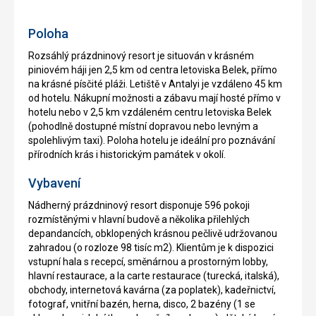
recepce
zdarma
Poloha
Rozsáhlý prázdninový resort je situován v krásném
piniovém háji jen 2,5 km od centra letoviska Belek, přímo
na krásné písčité pláži. Letiště v Antalyi je vzdáleno 45 km
od hotelu. Nákupní možnosti a zábavu mají hosté přímo v
hotelu nebo v 2,5 km vzdáleném centru letoviska Belek
(pohodlně dostupné místní dopravou nebo levným a
spolehlivým taxi). Poloha hotelu je ideální pro poznávání
přírodních krás i historickým památek v okolí.
Vybavení
Nádherný prázdninový resort disponuje 596 pokoji
rozmístěnými v hlavní budově a několika přilehlých
depandancích, obklopených krásnou pečlivě udržovanou
zahradou (o rozloze 98 tisíc m2). Klientům je k dispozici
vstupní hala s recepcí, směnárnou a prostorným lobby,
hlavní restaurace, a la carte restaurace (turecká, italská),
obchody, internetová kavárna (za poplatek), kadeřnictví,
fotograf, vnitřní bazén, herna, disco, 2 bazény (1 se