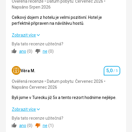
Ověřená recenze
Pokoje velmi pěkné, vybavení neopotrebovane.
Datum pobytu: Červenec 2026
Napsáno Srpen 2026
Služby
Kvalitní
Celkový dojem z hotelu je velmi pozitivní. Hotel je
perfektně připraven na návštěvu hostů.
Celkový dojem z hotelu je velmi pozitivní. Hotel je
Zobrazit více
perfektně připraven na návštěvu hostů.
Byla tato recenze užitečná?
ano
(
0
)
ne
(
0
)
Strava
5,0
/ 5
Ubytování
5,0
/ 5
5,0
Věra M.
/ 5
Hodnocení
Okolí
5,0
/ 5
Ověřená recenze
Datum pobytu: Červenec 2026
Napsáno Červenec 2026
Služby
5,0
/ 5
Byli jsme v Turecku již 5x a tento rezort hodnime nejlépe.
Cena
5,0
/ 5
Byli jsme v Turecku již 5x a tento rezort hodnime nejlépe.
Zobrazit více
Pláž
Byla tato recenze užitečná?
Strava
5,0
/ 5
Pláž je velmi čistá, skvělá lehátka, super velký bar, sprchy,
ano
(
0
)
ne
(
1
)
blízko nabízené občerstvení.