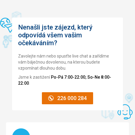
Cena
5,0
/ 5
Pláž
Nenašli jste zájezd, který
Snadno dostupný z hotelu, celý areál je neustále
odpovídá všem vašim
udržovaný.
očekáváním?
Strava
Perfektní
Zavolejte nám nebo spusťte live chat a zařídíme
Ubytování
vám báječnou dovolenou, na kterou budete
Je to skvělé, ale pokud by to bylo možné, vybral bych si
vzpomínat dlouhou dobu.
ubytování s větším balkonem.
Jsme k zastižení
Po-Pá 7:00-22:00; So-Ne 8:00-
Služby
22:00
.
Pestrý
226 000 284
Tato recenze byla přeložena automaticky přes Google
Translate
Načítám