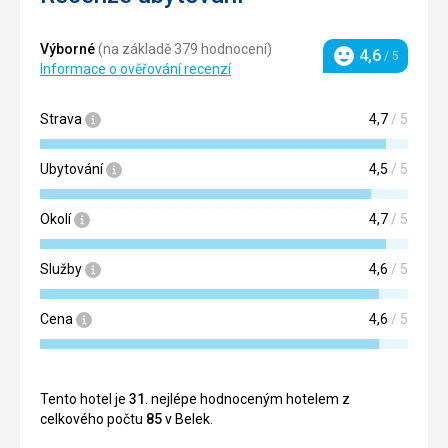
Výborné
(na základě 379 hodnocení)
4,6
/ 5
Hodnocení
Informace o ověřování recenzí
Strava
4,7
/ 5
Ubytování
4,5
/ 5
Okolí
4,7
/ 5
Služby
4,6
/ 5
Cena
4,6
/ 5
Tento hotel je
31
. nejlépe hodnoceným hotelem z
celkového počtu
85
v Belek.