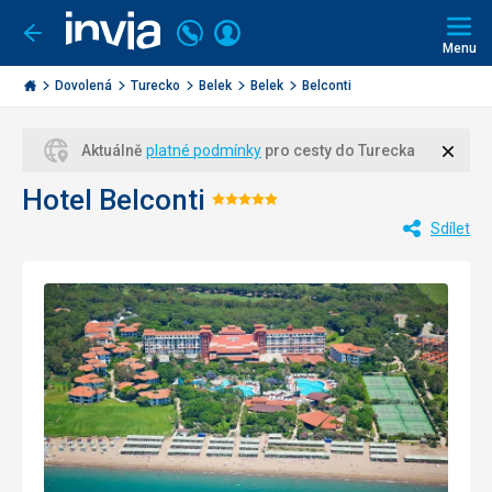
Volejte
Přihlásit
Jít
zpět
226
Menu
se
000
Invia.cz
284
Dovolená
Turecko
Belek
Belek
Belconti
Zavří
Aktuálně
platné podmínky
pro cesty do Turecka
Hotel Belconti
Hodnocení:
Sdílet
5/5