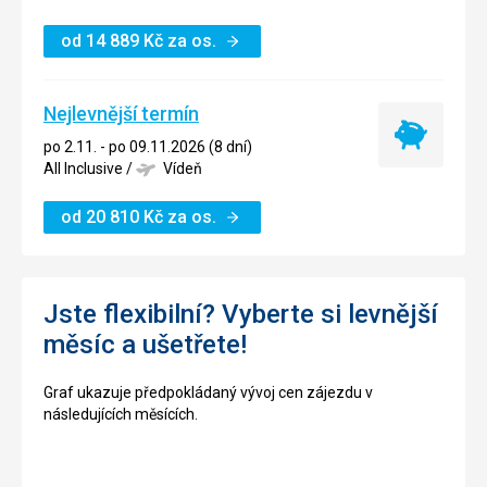
od
14 889
Kč
za os.
Nejlevnější termín
Nejlevnější
po 2.11. - po 09.11.2026 (8 dní)
termín
All Inclusive
/
Vídeň
od
20 810
Kč
za os.
Jste flexibilní? Vyberte si levnější
měsíc a ušetřete!
Graf ukazuje předpokládaný vývoj cen zájezdu v
následujících měsících.