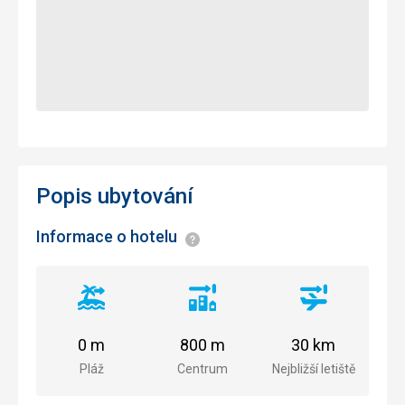
Popis ubytování
Informace o hotelu
Informace
Vzdálenost
Vzdálenost
Vzdálenost
od
od
od
pláže
centra
letiště
0 m
800 m
30 km
města
Pláž
Centrum
Nejbližší letiště