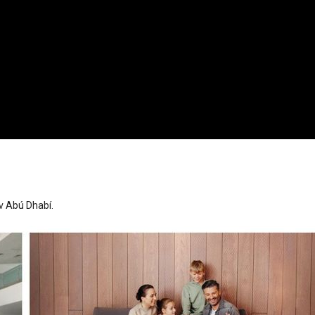
v Abú Dhabí.