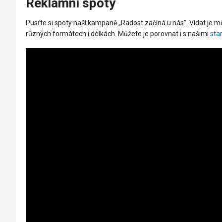
Reklamní spoty
Pusťte si spoty naší kampaně „Radost začíná u nás”. Vídat je m
různých formátech i délkách. Můžete je porovnat i s našimi
sta