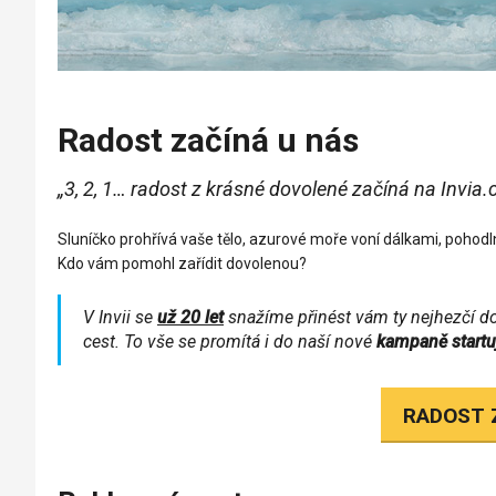
Radost začíná u nás
„3, 2, 1… radost z krásné dovolené začíná na Invia.c
Sluníčko prohřívá vaše tělo, azurové moře voní dálkami, pohodl
Kdo vám pomohl zařídit dovolenou?
V Invii se
už 20 let
snažíme přinést vám ty nejhezčí do
cest. To vše se promítá i do naší nové
kampaně startuj
RADOST 