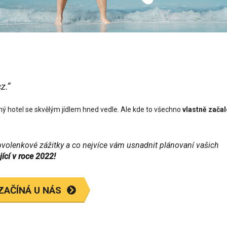
z.“
ný hotel se skvělým jídlem hned vedle. Ale kde to všechno
vlastně zača
volenkové zážitky a co nejvíce vám usnadnit plánovaní vašich
ící v roce 2022!
ZAČÍNÁ U NÁS