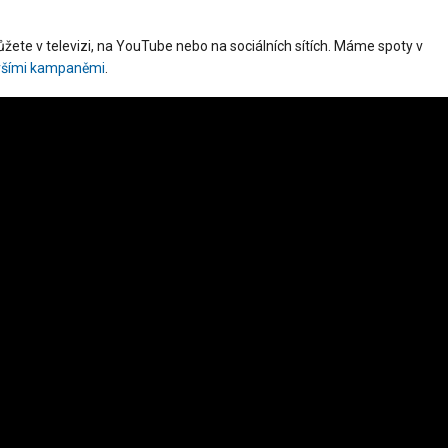
ůžete v televizi, na YouTube nebo na sociálních sítích. Máme spoty v
ršími kampaněmi
.