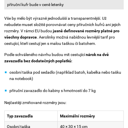
příruční kufr bude v ceně letenky
Vše by mělo být výrazně jednodušší a transparentnější. Už
nebudete muset složitě porovnávat ceny příručních kufrů ani jejich
rozměry. V rámci EU budou
jasně definované rozměry platné pro
všechny dopravce
. Aerolinky možná nabídnou levnější tarif pro
cestující, kteří cestují jen s malou taškou či batohem.
Podle schváleného návrhu budou mít cestující
nárok na dvě
zavazadla bez dodatečných poplatků
:
osobní taška pod sedadlo (například batoh, kabelka nebo tašku
na notebook)
příruční zavazadlo do kabiny s hmotností do 7 kg
Nejčastěji zmiňované rozměry jsou:
Typ zavazadla
Maximální rozměry
Osobní taška
40 × 30 × 15 cm