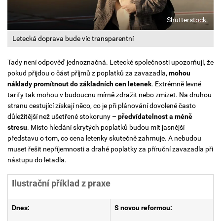
Shutterstock
Letecká doprava bude víc transparentní
Tady není odpověď jednoznačná. Letecké společnosti upozorňují, že
pokud přijdou o část příjmů z poplatků za zavazadla,
mohou
náklady promítnout do základních cen letenek
. Extrémně levné
tarify tak mohou v budoucnu mírně zdražit nebo zmizet.
Na druhou
stranu cestující získají něco, co je při plánování dovolené často
důležitější než ušetřené stokoruny –
předvídatelnost a méně
stresu
.
Místo hledání skrytých poplatků budou mít jasnější
představu o tom, co cena letenky skutečně zahrnuje. A nebudou
muset řešit nepříjemnosti a drahé poplatky za příruční zavazadla při
nástupu do letadla.
Ilustrační příklad z praxe
Dnes:
S novou reformou: