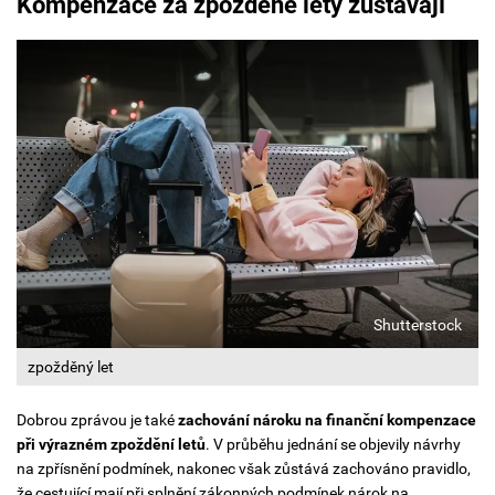
Kompenzace za zpožděné lety zůstávají
Shutterstock
zpožděný let
Dobrou zprávou je také
zachování nároku na finanční kompenzace
při výrazném zpoždění letů
.
V průběhu jednání se objevily návrhy
na zpřísnění podmínek, nakonec však zůstává zachováno pravidlo,
že cestující mají při splnění zákonných podmínek nárok na