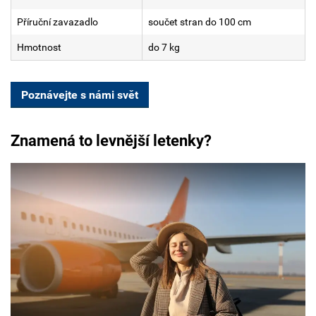
Příruční zavazadlo
součet stran do 100 cm
Hmotnost
do 7 kg
Poznávejte s námi svět
Znamená to levnější letenky?