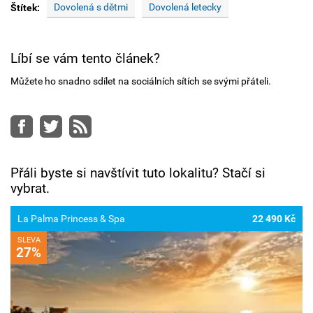
Dovolená s dětmi
Dovolená letecky
Štítek:
Líbí se vám tento článek?
Můžete ho snadno sdílet na sociálních sítích se svými přáteli.
Facebook
Twitter
RSS
Přáli byste si navštívit tuto lokalitu? Stačí si
vybrat.
La Palma Princess & Spa
22 490 Kč
SLEVA
27%