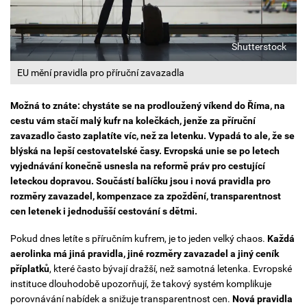
Shutterstock
EU mění pravidla pro příruční zavazadla
Možná to znáte: chystáte se na prodloužený víkend do Říma, na
cestu vám stačí malý kufr na kolečkách, jenže za příruční
zavazadlo často zaplatíte víc, než za letenku. Vypadá to ale, že se
blýská na lepší cestovatelské časy. Evropská unie se po letech
vyjednávání konečně usnesla na reformě práv pro cestující
leteckou dopravou.
Součástí balíčku jsou i nová pravidla
pro
rozměry zavazadel, kompenzace za zpoždění, transparentnost
cen letenek i jednodušší cestování s dětmi.
Pokud dnes letíte s příručním kufrem, je to jeden velký chaos.
Každá
aerolinka má jiná pravidla, jiné rozměry zavazadel a jiný ceník
příplatků
, které často bývají dražší, než samotná letenka.
Evropské
instituce dlouhodobě upozorňují, že takový systém komplikuje
porovnávání nabídek a snižuje transparentnost cen.
Nová pravidla