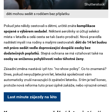
Shutterstock
děti mohou sedět s rodičem bez příplatku
Pokud jste někdy cestovali s dětmi, určitě znáte
komplikace
spojené s výběrem sedadel
. Některé aerolinky si účtují selekci
místa v letadle a celá cesta se tak často prodraží.
Nová pravidla
naštěstí myslí i na rodiny s malými cestovateli:
děti do 14 let budou
mít právo sedět vedle doprovázející dospělé osoby bez
dodatečných poplatků
. Stejná ochrana se má vztahovat také na
osoby se sníženou pohyblivostí nebo těhotné ženy
.
Zásadní změna nastává i při tzv. "no-show policy". Co to znamená?
Dnes, pokud nevyužijete první let, letecká společnost vám
automaticky zruší navazující či zpáteční letenku. S tím je teď konec,
protože nová reforma tuto praxi úplně zakáže, nebo výrazně omezí.
Last minute zájezdy na léto