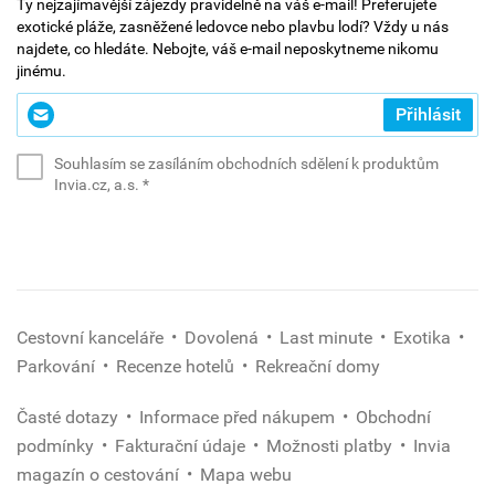
Ty nejzajímavější zájezdy pravidelně na váš e-mail! Preferujete
exotické pláže, zasněžené ledovce nebo plavbu lodí? Vždy u nás
najdete, co hledáte. Nebojte, váš e-mail neposkytneme nikomu
jinému.
Zadejte
Přihlásit
svůj
e-
Souhlasím se zasíláním obchodních sdělení k produktům
mail
(povinné)
Invia.cz, a.s.
*
*
(povinné)
Cestovní kanceláře
Dovolená
Last minute
Exotika
Parkování
Recenze hotelů
Rekreační domy
Časté dotazy
Informace před nákupem
Obchodní
podmínky
Fakturační údaje
Možnosti platby
Invia
magazín o cestování
Mapa webu