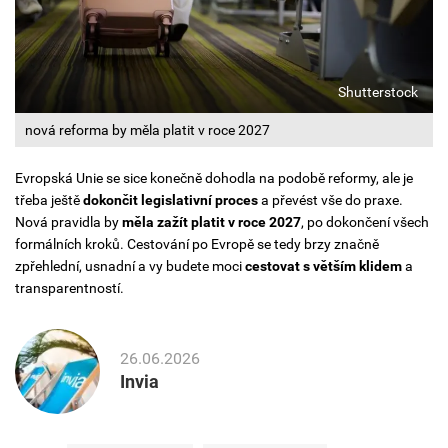
Shutterstock
nová reforma by měla platit v roce 2027
Evropská Unie se sice konečně dohodla na podobě reformy, ale je
třeba ještě
dokončit legislativní proces
a převést vše do praxe.
Nová pravidla by
měla zažít platit v roce 2027
, po dokončení všech
formálních kroků. Cestování po Evropě se tedy brzy značně
zpřehlední, usnadní a vy budete moci
cestovat s větším klidem
a
transparentností.
26.06.2026
Invia