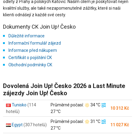
odlety z Prahy a polských Katovic. Naším cílem je poskytovat nejen
kvalitní služby, ale také nezapomenutelné zážitky, které si naši
klienti odnášejí z každé své cesty.
Dokumenty CK Join Up! Česko
Důležité informace
Informační formulář zájezd
Informace před nákupem
Certifikát o pojištění CK
Obchodní podmínky CK
Dovolená Join Up! Česko 2026 a Last Minute
zájezdy Join Up! Česko
Teplota
Teplota
Tunisko
(114
Průměrné počasí:
34 °C
10 312 Kč
vzduchu:
moře:
hotelů)
27 °C
Teplota
Teplota
Průměrné počasí:
31 °C
Egypt
(307 hotelů)
11 027 Kč
vzduchu:
moře:
27 °C