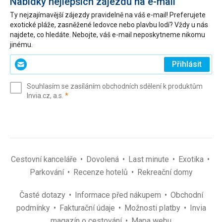
Nabídky nejlepších zájezdů na e-mail
Ty nejzajímavější zájezdy pravidelně na váš e-mail! Preferujete
exotické pláže, zasněžené ledovce nebo plavbu lodí? Vždy u nás
najdete, co hledáte. Nebojte, váš e-mail neposkytneme nikomu
jinému.
Zadejte
Přihlásit
svůj
e-
Souhlasím se zasíláním obchodních sdělení k produktům
mail
(povinné)
Invia.cz, a.s.
*
(povinné)
*
Cestovní kanceláře
Dovolená
Last minute
Exotika
Parkování
Recenze hotelů
Rekreační domy
Časté dotazy
Informace před nákupem
Obchodní
podmínky
Fakturační údaje
Možnosti platby
Invia
magazín o cestování
Mapa webu