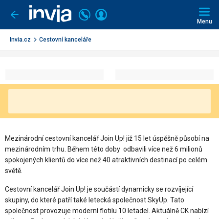
Invia.cz
Volejte
Přihlásit
Jít
zpět
226
Menu
se
000
290
Invia.cz
Cestovní kanceláře
Mezinárodní cestovní kancelář Join Up! již 15 let úspěšně působí na
mezinárodním trhu. Během této doby odbavili více než 6 milionů
spokojených klientů do více než 40 atraktivních destinací po celém
světě.
Cestovní kancelář Join Up! je součástí dynamicky se rozvíjející
skupiny, do které patří také letecká společnost SkyUp. Tato
společnost provozuje moderní flotilu 10 letadel. Aktuálně CK nabízí