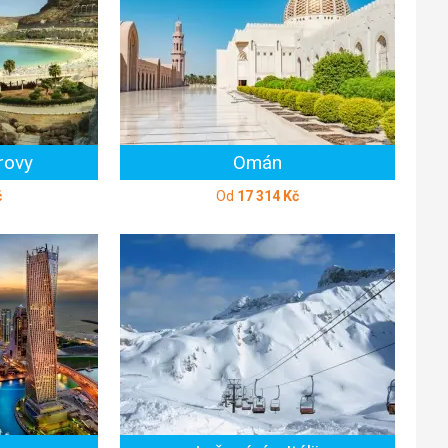
rovy
Omán
č
Od
17 314 Kč