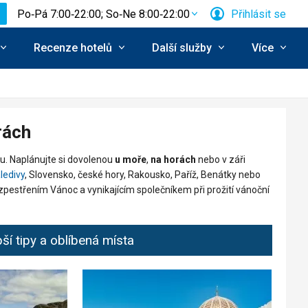
Po‑Pá 7:00‑22:00; So‑Ne 8:00‑22:00
Přihlásit se
Recenze hotelů
Další služby
Více
rách
du. Naplánujte si dovolenou
u moře
,
na horách
nebo v záři
ledivy
, Slovensko, české hory, Rakousko, Paříž, Benátky nebo
zpestřením Vánoc a vynikajícím společníkem při prožití vánoční
ší tipy a oblíbená místa