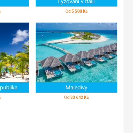
Lyžování v Itálii
č
Od
5 500 Kč
publika
Maledivy
č
Od
33 642 Kč