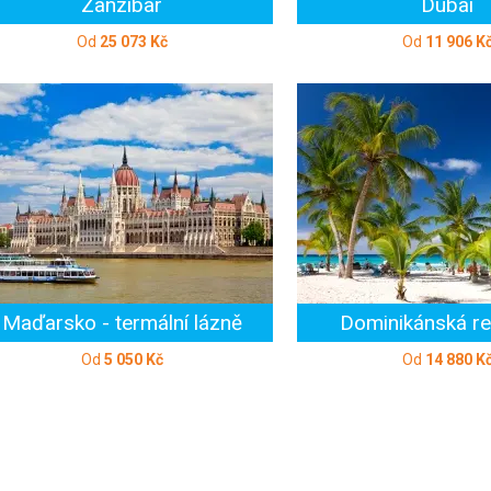
Zanzibar
Dubai
Od
25 073 Kč
Od
11 906 K
Maďarsko - termální lázně
Dominikánská re
Od
5 050 Kč
Od
14 880 K