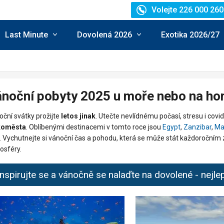
Volejte 226 000 260
Last Minute
Dovolená 2026
Exotika 2026/27
noční pobyty 2025 u moře nebo na ho
ční svátky prožijte
letos jinak
. Utečte nevlídnému počasí, stresu i covi
koměsta
. Oblíbenými destinacemi v tomto roce jsou
Egypt
,
Zanzibar
,
Ma
 Vychutnejte si vánoční čas a pohodu, která se může stát každoročním 
osféry.
Inspirujte se a vánočně se nalaďte na dovolené - nejlep