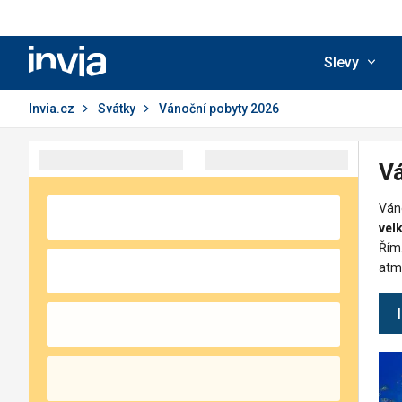
Invia.cz
Slevy
Invia.cz
Svátky
Vánoční pobyty 2026
Vá
Váno
vel
Řím.
atm