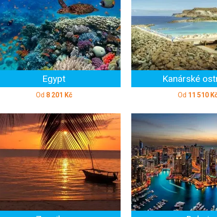
Egypt
Kanárské ost
Od
8 201 Kč
Od
11 510 K