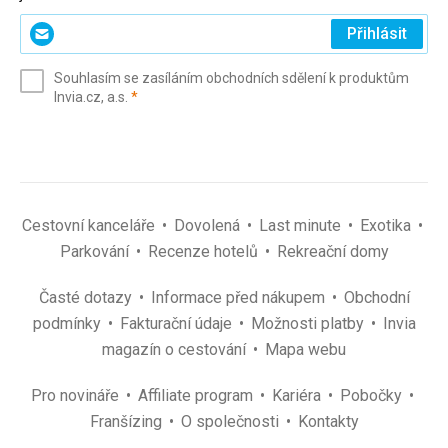
Zadejte
Přihlásit
svůj
e-
Souhlasím se zasíláním obchodních sdělení k produktům
mail
(povinné)
Invia.cz, a.s.
*
(povinné)
*
Cestovní kanceláře
Dovolená
Last minute
Exotika
Parkování
Recenze hotelů
Rekreační domy
Časté dotazy
Informace před nákupem
Obchodní
podmínky
Fakturační údaje
Možnosti platby
Invia
magazín o cestování
Mapa webu
Pro novináře
Affiliate program
Kariéra
Pobočky
Franšízing
O společnosti
Kontakty