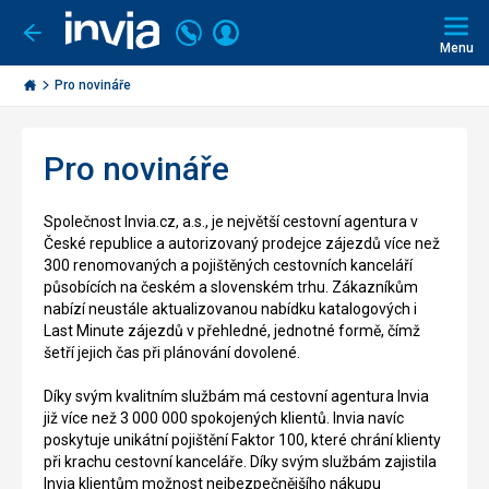
Volejte
Přihlásit
Jít
zpět
226
Menu
se
000
Invia.cz
290
Pro novináře
Pro novináře
Společnost Invia.cz, a.s., je největší cestovní agentura v
České republice a autorizovaný prodejce zájezdů více než
300 renomovaných a pojištěných cestovních kanceláří
působících na českém a slovenském trhu. Zákazníkům
nabízí neustále aktualizovanou nabídku katalogových i
Last Minute zájezdů v přehledné, jednotné formě, čímž
šetří jejich čas při plánování dovolené.
Díky svým kvalitním službám má cestovní agentura Invia
již více než 3 000 000 spokojených klientů. Invia navíc
poskytuje unikátní pojištění Faktor 100, které chrání klienty
při krachu cestovní kanceláře. Díky svým službám zajistila
Invia klientům možnost nejbezpečnějšího nákupu