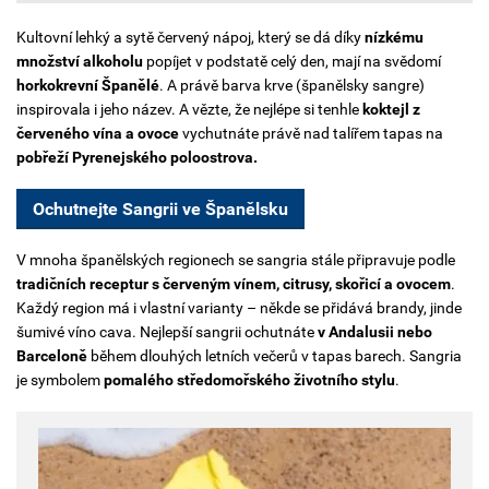
Kultovní lehký a sytě červený nápoj, který se dá díky
nízkému
množství alkoholu
popíjet v podstatě celý den, mají na svědomí
horkokrevní Španělé
. A právě barva krve (španělsky sangre)
inspirovala i jeho název. A vězte, že nejlépe si tenhle
koktejl z
červeného vína a ovoce
vychutnáte právě nad talířem tapas na
pobřeží Pyrenejského poloostrova.
Ochutnejte Sangrii ve Španělsku
V mnoha španělských regionech se sangria stále připravuje podle
tradičních receptur s červeným vínem, citrusy, skořicí a ovocem
.
Každý region má i vlastní varianty – někde se přidává brandy, jinde
šumivé víno cava. Nejlepší sangrii ochutnáte
v Andalusii nebo
Barceloně
během dlouhých letních večerů v tapas barech. Sangria
je symbolem
pomalého středomořského životního stylu
.