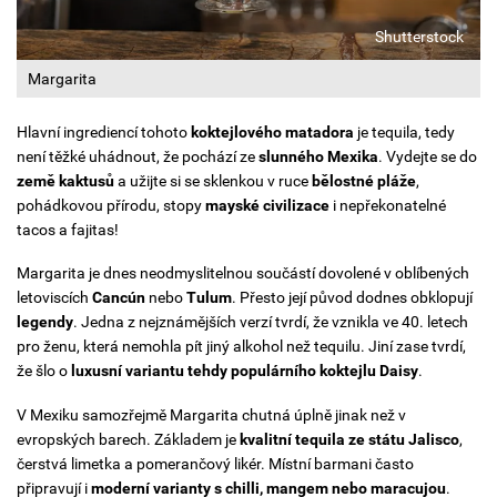
Shutterstock
Margarita
Hlavní ingrediencí tohoto
koktejlového matadora
je tequila, tedy
není těžké uhádnout, že pochází ze
slunného Mexika
. Vydejte se do
země kaktusů
a užijte si se sklenkou v ruce
bělostné pláže
,
pohádkovou přírodu, stopy
mayské civilizace
i nepřekonatelné
tacos a fajitas!
Margarita je dnes neodmyslitelnou součástí dovolené v oblíbených
letoviscích
Cancún
nebo
Tulum
. Přesto její původ dodnes obklopují
legendy
. Jedna z nejznámějších verzí tvrdí, že vznikla ve 40. letech
pro ženu, která nemohla pít jiný alkohol než tequilu. Jiní zase tvrdí,
že šlo o
luxusní variantu tehdy populárního koktejlu Daisy
.
V Mexiku samozřejmě Margarita chutná úplně jinak než v
evropských barech. Základem je
kvalitní tequila ze státu Jalisco
,
čerstvá limetka a pomerančový likér. Místní barmani často
připravují i
moderní varianty s chilli, mangem nebo maracujou
.