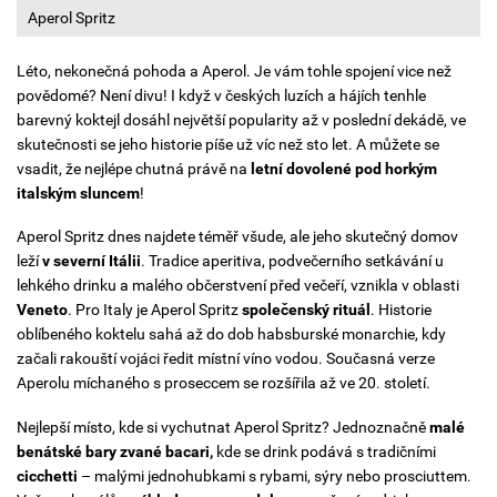
Aperol Spritz
Léto, nekonečná pohoda a Aperol. Je vám tohle spojení vice než
povědomé? Není divu! I když v českých luzích a hájích tenhle
barevný koktejl dosáhl největší popularity až v poslední dekádě, ve
skutečnosti se jeho historie píše už víc než sto let. A můžete se
vsadit, že nejlépe chutná právě na
letní dovolené pod horkým
italským sluncem
!
Aperol Spritz dnes najdete téměř všude, ale jeho skutečný domov
leží
v severní Itálii
. Tradice aperitiva, podvečerního setkávání u
lehkého drinku a malého občerstvení před večeří, vznikla v oblasti
Veneto
. Pro Italy je Aperol Spritz
společenský rituál
. Historie
oblíbeného koktelu sahá až do dob habsburské monarchie, kdy
začali rakouští vojáci ředit místní víno vodou. Současná verze
Aperolu míchaného s proseccem se rozšířila až ve 20. století.
Nejlepší místo, kde si vychutnat Aperol Spritz? Jednoznačně
malé
benátské bary zvané bacari,
kde se drink podává s tradičními
cicchetti
– malými jednohubkami s rybami, sýry nebo prosciuttem.