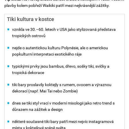
plavby kolem pobřeží Waikiki patří mezi nejkrásnější zážitky.
Tiki kultura v kostce
vznikla ve 30.–60. letech v USA jako stylizovaná představa
tropických ostrovů
nejde o autentickou kulturu Polynésie, ale o americkou
popkulturní interpretaci exotického ráje
typickými prvky jsou bambus, dřevo, sošky tiki, svíčky a
tropická dekorace
tiki bary proslavily koktejly s rumem, ovocem a výraznou
dekorací (např. Mai Tai nebo Zombie)
dnes se tiki styl vrací v moderní mixologii jako retro trend s
důrazem na zážitek a design
některé současné tiki bary patří mezi nejvíc instagramová
místa v koktejlové scéně světa