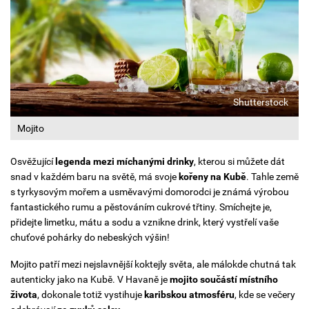
Shutterstock
Mojito
Osvěžující
legenda mezi míchanými drinky
, kterou si můžete dát
snad v každém baru na světě, má svoje
kořeny na Kubě
. Tahle země
s tyrkysovým mořem a usměvavými domorodci je známá výrobou
fantastického rumu a pěstováním cukrové třtiny. Smíchejte je,
přidejte limetku, mátu a sodu a vznikne drink, který vystřelí vaše
chuťové pohárky do nebeských výšin!
Mojito patří mezi nejslavnější koktejly světa, ale málokde chutná tak
autenticky jako na Kubě. V Havaně je
mojito součástí místního
života
, dokonale totiž vystihuje
karibskou atmosféru
, kde se večery