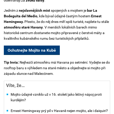
odehrávají za
zvuků salsy
.
Jedním z
nejslavnějších míst
spojených s mojitem je
bar La
Bodeguita del Medio
, kde býval údajně častým hostem
Ernest
Hemingway.
Přesto, že do něj dnes míří spíš turisté, najdete tu stále
atmosféru staré Havany
. V menších lokálních barech mimo
historické centrum dostanete mojito připravené z čerstvé máty a
kvalitního kubánského rumu bez turistických příplatků.
Ochutnejte Mojito na Kubě
Tip Invia:
Nejhezčí atmosféru má Havana po setmění. Vydejte se do
rooftop baru s výhledem na staré město a objednejte si mojito při
západu slunce nad Malecónem.
Víte, že…
Mojito údajně vzniklo už v 16. století jako léčivý nápoj proti
kurdějím?
Ernest Hemingway prý pil v Havaně nejen mojito, ale i daiquiri?