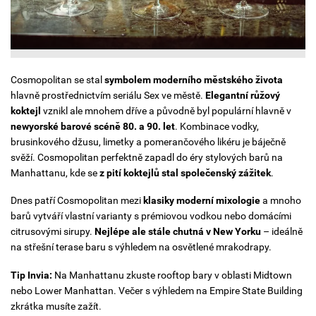
Cosmopolitan se stal
symbolem moderního městského života
hlavně prostřednictvím seriálu Sex ve městě.
Elegantní růžový
koktejl
vznikl ale mnohem dříve a původně byl populární hlavně v
newyorské barové scéně 80. a 90. let
. Kombinace vodky,
brusinkového džusu, limetky a pomerančového likéru je báječně
svěží. Cosmopolitan perfektně zapadl do éry stylových barů na
Manhattanu, kde se
z pití koktejlů stal společenský zážitek
.
Dnes patří Cosmopolitan mezi
klasiky moderní mixologie
a mnoho
barů vytváří vlastní varianty s prémiovou vodkou nebo domácími
citrusovými sirupy.
Nejlépe ale stále chutná v New Yorku
– ideálně
na střešní terase baru s výhledem na osvětlené mrakodrapy.
Tip Invia:
Na Manhattanu zkuste rooftop bary v oblasti Midtown
nebo Lower Manhattan. Večer s výhledem na Empire State Building
zkrátka musíte zažít.