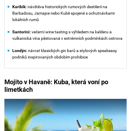
Karibik:
návštěva historických rumových destilerií na
Barbadosu, Jamajce nebo Kubě spojené s ochutnávkami
lokálních rumů
Santorini:
večerní wine tasting s výhledem na kalderu a
vulkanická vína pěstovaná v extrémních podmínkách ostrova
Londýn:
návrat klasických gin barů a stylových speakeasy
podniků inspirovaných obdobím prohibice
Mojito v Havaně: Kuba, která voní po
limetkách