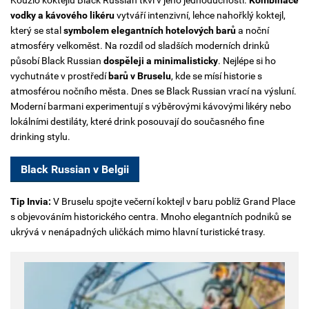
Kouzlo koktejlu Black Russian tkví v jeho jednoduchosti.
Kombinace
vodky a kávového likéru
vytváří intenzivní, lehce nahořklý koktejl,
který se stal
symbolem elegantních hotelových barů
a noční
atmosféry velkoměst. Na rozdíl od sladších moderních drinků
působí Black Russian
dospěleji a minimalisticky
. Nejlépe si ho
vychutnáte v prostředí
barů v Bruselu
, kde se mísí historie s
atmosférou nočního města. Dnes se Black Russian vrací na výsluní.
Moderní barmani experimentují s výběrovými kávovými likéry nebo
lokálními destiláty, které drink posouvají do současného fine
drinking stylu.
Black Russian v Belgii
Tip Invia:
V Bruselu spojte večerní koktejl v baru poblíž Grand Place
s objevováním historického centra. Mnoho elegantních podniků se
ukrývá v nenápadných uličkách mimo hlavní turistické trasy.