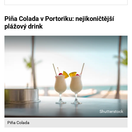
Piña Colada
v Portoriku: nejikoničtější
plážový drink
Shutterstock
Piña Colada