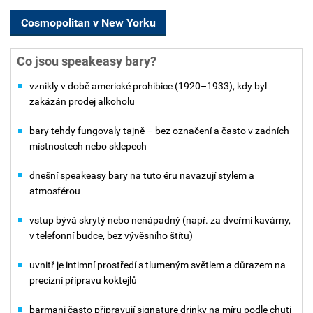
Cosmopolitan v New Yorku
Co jsou speakeasy bary?
vznikly v době americké prohibice (1920–1933), kdy byl
zakázán prodej alkoholu
bary tehdy fungovaly tajně – bez označení a často v zadních
místnostech nebo sklepech
dnešní speakeasy bary na tuto éru navazují stylem a
atmosférou
vstup bývá skrytý nebo nenápadný (např. za dveřmi kavárny,
v telefonní budce, bez vývěsního štítu)
uvnitř je intimní prostředí s tlumeným světlem a důrazem na
precizní přípravu koktejlů
barmani často připravují signature drinky na míru podle chuti