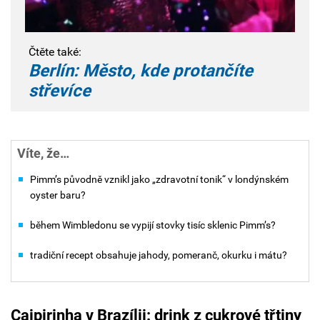
Čtěte také:
Berlín: Město, kde protančíte
střevíce
Víte, že…
Pimm’s původně vznikl jako „zdravotní tonik“ v londýnském
oyster baru?
během Wimbledonu se vypijí stovky tisíc sklenic Pimm’s?
tradiční recept obsahuje jahody, pomeranč, okurku i mátu?
Caipirinha
v Brazílii: drink z cukrové třtiny