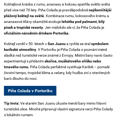
Koktejlová kráska z rumu, ananasu a kokosu spatřila světlo světa
před více než 70 lety. Piña Colada je pravděpodobně
nejikoničtější
plážový koktejl na světě
. Kombinace rumu, kokosového krému a
ananasové šťávy okamžitě evokuje
lehátka pod palmami, bílý
písek a tropické resorty
. Jen málokdo ale ví, že Piña Colada je
oficiálním národním drinkem Portorika
.
Koktejl vznikl v 50. letech v
San Juanu
a rychle se stal
symbolem
karibské atmosféry
. V Portoriku je Piña Colada o poznání méně
sladká než turistické verze známé z Evropy. Místní bary navíc často
experimentují s přidáním
skořice, muškátového oříšku nebo
tmavého rumu.
Piña Colada perfektně vystihuje Karibik – pomalé
životní tempo, tropické klima a večery, kdy hudba zní z otevřených
barů dlouho do noci.
Piña Colada v Portoriku
Tip Invia:
Ve starém San Juanu zkuste menší bary mimo hlavní
turistické ulice. Mnohé připravují vlastní signature verzi Piña Colady
s lokálním rumem.