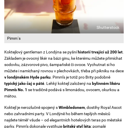
Shutterstock
Pimm´s
Koktejlový gentleman z Londýna se pyšní
historií trvající už 200 let
.
Základem je ovocný likér na bázi ginu, ke kterému můžete přimíchat
sodovku, zázvorové pivo, šampaňské či ovoce. Vychutnat si ho
můžete i namíchaný rovnou v plechovkách, třeba při pikniku na dece
v londýnském Hyde parku
. Pimm’s je totiž pro Brity podobně
typický jako čaj o páté
. Lehký koktejl založený na
bylinném likéru
Pimm’s No. 1
se tradičně podává s limonádou, ovocem, okurkou a
mátou.
Koktejl je nerozlučně spojený s
Wimbledonem
, dostihy Royal Ascot
nebo zahradními party. V Londýně ho během teplých měsíců
najdete téměř všude – od elegantních hotelových teras po městské
parky. Pimm’s dokonale vystihuje
britský styl léta
: pomalé