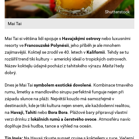
Shutterstock
Mai Tai
Mai Tai si většina lidí spojuje s
Havajskými ostrovy
nebo luxusními
resorty ve
Francouzské Polynésii
, jeho příběh je ale mnohem
zajímavější. Koktejl se zrodil ve 40. letech v
Kalifornii
. Tehdy se tu
rozšířil trend tiki kultury – americký ideál o tropických ostrovech.
Název koktejlu údajně pochází z tahitského výrazu
Maita'i
tedy
dobrý.
Dnes je Mai Tai
symbolem exotické dovolené
. Kombinace tmavého
rumu, limetky a mandlového sirupu perfektně funguje nejen při
západu slunce na pláži. Největší kouzlo má samozřejmě v
destinacích, kde je tiki kultura nejen snem, ale každodenní realitou,
na
Havaji, Tahiti
nebo
Bora Bora
. Plážové bary připravují vlastní
verzi drinku z
lokálních rumů a čerstvého ovoce
. Atmosféru navíc
doplňuje živá hudba, tance a výhled na oceán.
Tip Invia:
Na Havaji zkuste sunset cruise s koktejlem v ruce. Večerní