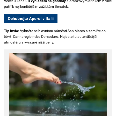
Večer u kanálů
s výhledem na gondoly
a oranžovým drinkem v ruce
patří k nejikoničtějším zážitkům Benátek.
Ochutnejte Aperol v Itálii
Tip Invia:
Vyhněte se hlavnímu náměstí San Marco a zamiřte do
čtvrti Cannaregio nebo Dorsoduro. Najdete tu autentičtější
atmosféru a výrazně nižší ceny.