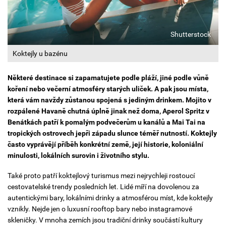
Shutterstock
Koktejly u bazénu
Některé destinace si zapamatujete podle pláží, jiné podle vůně
koření nebo večerní atmosféry starých uliček. A pak jsou místa,
která vám navždy zůstanou spojená s jediným drinkem. Mojito v
rozpálené Havaně chutná úplně jinak než doma, Aperol Spritz v
Benátkách patří k pomalým podvečerům u kanálů a Mai Tai na
tropických ostrovech jepři západu slunce téměř nutností. Koktejly
často vyprávějí příběh konkrétní země, její historie, koloniální
minulosti, lokálních surovin i životního stylu.
Také proto
patří koktejlový turismus mezi nejrychleji rostoucí
cestovatelské trendy posledních let. Lidé míří
na dovolenou za
autentickými bary, lokálními drinky a atmosférou míst, kde koktejly
vznikly. Nejde jen o luxusní rooftop bary nebo instagramové
skleničky. V mnoha zemích jsou tradiční drinky součástí kultury