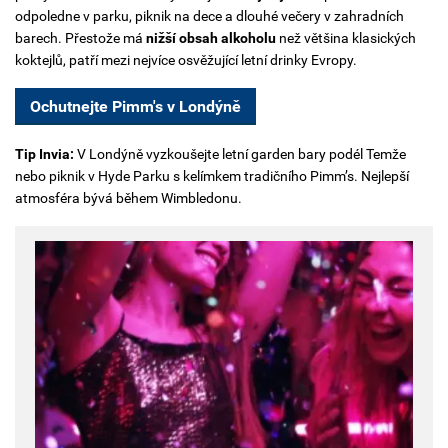
odpoledne v parku, piknik na dece a dlouhé večery v zahradních
barech. Přestože má
nižší obsah alkoholu
než většina klasických
koktejlů, patří mezi nejvíce osvěžující letní drinky Evropy.
Ochutnejte Pimm's v Londýně
Tip Invia:
V Londýně vyzkoušejte letní garden bary podél Temže
nebo piknik v Hyde Parku s kelímkem tradičního Pimm’s. Nejlepší
atmosféra bývá během Wimbledonu.