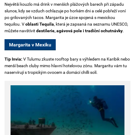
Největší kouzlo má drink v menších plážových barech při západu
slunce, kdy se vzduch ochlazuje po horkém dni a celé pobřeží voní
po grilovaných tacos. Margarita je úzce spojená s mexickou
tequilou. V
oblasti Tequila
, která je zapsaná na seznamu UNESCO,
můžete navštívit
destilerie, agávová pole i tradiční ochutnávky
.
Margarita v Mexiku
Tip Invia:
V Tulumu zkuste rooftop bary s výhledem na Karibik nebo
menší beach cluby mimo hlavní hotelovou zónu. Margaritu vám tu
naservírují s tropickým ovocem a domácí chilli solí.