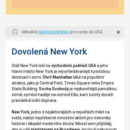
Zavří
Aktuálně
platné podmínky
pro cesty do USA
Dovolená New York
Stát New York leží na
východním pobřeží USA
a jeho
hlavní město New York je nejvyhledávanější turistickou
destinací v zemi.
Čtvrť Manhattan
láká na populární
atrakce, jako je Central Park, Times Square nebo Empire
State Building.
Socha Svobody
je nejikoničtější památkou
země, symbol naděje na ostrově Ellis, kam turisty dováží
pravidelná lodní doprava.
New York
, jedno z nejaktivnějších a největších měst na
světě, nabízí nepřeberné množství aktivit pro milovníky
historie i lákadel moderního života. Mnozí sem přijíždějí,
aby si užili
představení na Broadwayi
, jiní touží nakupovat