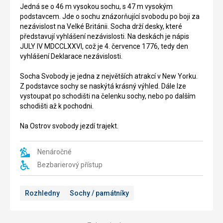
Jedná
USA.
Jedná se o 46 m vysokou sochu, s 47 m vysokým
se
podstavcem. Jde o sochu znázorňující svobodu po boji za
o
Jedná
nezávislost na Velké Británii. Socha drží desky, které
jeden
se
představují vyhlášení nezávislosti. Na deskách je nápis
z
o
JULY IV MDCCLXXVI, což je 4. července 1776, tedy den
nejstarších
102
vyhlášení Deklarace nezávislosti.
mostů
patrovou
v
budovu,
Socha Svobody je jedna z největších atrakcí v New Yorku.
USA.
která
Z podstavce sochy se naskýtá krásný výhled. Dále lze
Tento
je
vystoupat po schodišti na čelenku sochy, nebo po dalším
visutý
postavena
schodišti až k pochodni.
most
ve
je
stylu
Na Ostrov svobody jezdí trajekt.
486,3
art
m
deco.
dlouhý,
Empire
Nenáročné
vede
State
Bezbarierový přístup
přes
Building
řeku
byla
East
posatvena
Rozhledny
Sochy / památníky
River
v
a
roce
spojuje
1931