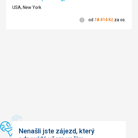
2/5
USA, New York
Informace
od
18 414
Kč
za os.
Nenašli jste zájezd, který