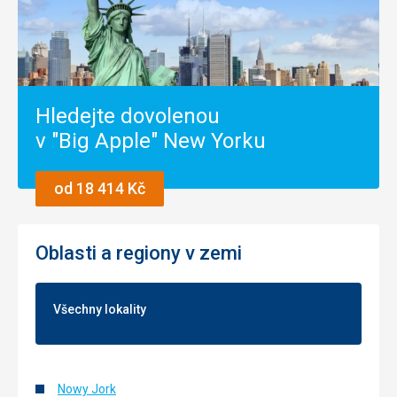
Hledejte dovolenou
v "Big Apple" New Yorku
od 18 414 Kč
Oblasti a regiony v zemi
Všechny lokality
Nowy Jork