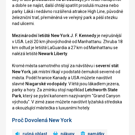
a dobře se najíst, další chtějí spatřit proslulá muzea nebo
parky. Láká i nedávno rozšířená atrakce High Line, původně
železniční trať, přeměněná ve veřejný park a pěší stezku
nad ulicemi.
Mezinárodní letiště New York J. F. Kennedy
je nejrušnější
v USA. Leží 20 km jihovýchodně od Manhattanu. Zhruba 18
km odtud je letiště LaGuardia a 27 km od Manhattanu se
nalézá letiště
Newark Liberty
.
Kromě města samotného stojí za návštěvu i
severní stát
New York
, jak místní říkají v podstatě čemukoli severně od
města. Podél hranice Kanady a USA můžete navštívit
slavné
Niagarské vodopády
. V létě jsou lákadlem jezera,
parky a hory. Za zmínku stojí například
Letchworth State
Park
, který se pyšní kaňonem nazývaným "Grand Canyon
východu". V zimě zase můžete navštívit lyžařská střediska
a okouzlující městečka s luxusními hotely.
Proč Dovolená New York
rušná oblast
nákupy
památky