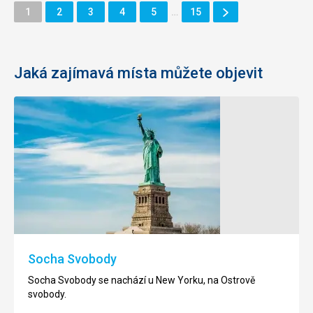
Další
Stránka
Stránka
Stránka
Stránka
Stránka
Stránka
1
2
3
4
5
…
15
Stránka
Jaká zajímavá místa můžete objevit
Brooklynský
Empire
most
State
Building
Brooklynský
most
Empire
se
State
nachází
Building
v
se
New
nachází
Socha Svobody
Yorku,
v
v
New
Socha Svobody se nachází u New Yorku, na Ostrově
USA.
Yorku,
svobody.
v