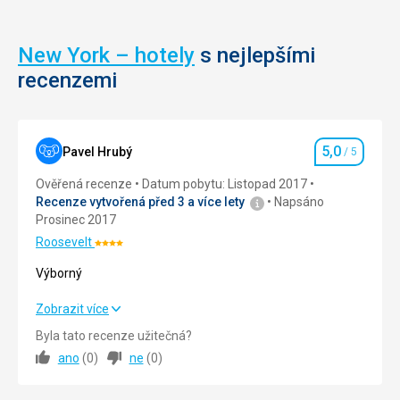
byl
State
zařazen
Building
mezi
se
New York – hotely
s nejlepšími
národní
nachází
recenzemi
historické
vyhlídka.
památky.
Nenáročné
Nenáročné
Bezbarierový
5,0
Pavel Hrubý
/ 5
Hodnocení
Bezbarierový
přístup
přístup
Ověřená recenze
Datum pobytu: Listopad 2017
Recenze vytvořená před 3 a více lety
Napsáno
Architektura
Prosinec 2017
Historické
Roosevelt
Hodnocení:
stavby
4/5
Výborný
Výborný
Zobrazit více
Byla tato recenze užitečná?
Ubytování
5,0
/ 5
ano
(
0
)
ne
(
0
)
Služby
5,0
/ 5