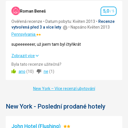
Cena
5,0
/ 5
5,0
Roman Beneš
/ 5
Hodnocení
Ověřená recenze
Datum pobytu: Květen 2013
Recenze
Ubytování
vytvořená před 3 a více lety
Napsáno Květen 2013
Výborný
Pennsylvania
Hodnocení:
Služby
2/5
Výborný
supeeeeeeer, už jsem tam byl čtyřikrát
supeeeeeeer, už jsem tam byl čtyřikrát
Zobrazit více
Byla tato recenze užitečná?
Strava
5,0
/ 5
ano
(
10
)
ne
(
1
)
Ubytování
5,0
/ 5
New York – Více recenzí ubytování
Okolí
5,0
/ 5
Služby
5,0
/ 5
New York - Poslední prodané hotely
Cena
5,0
/ 5
John Hotel (Flushing)
Hodnocení: