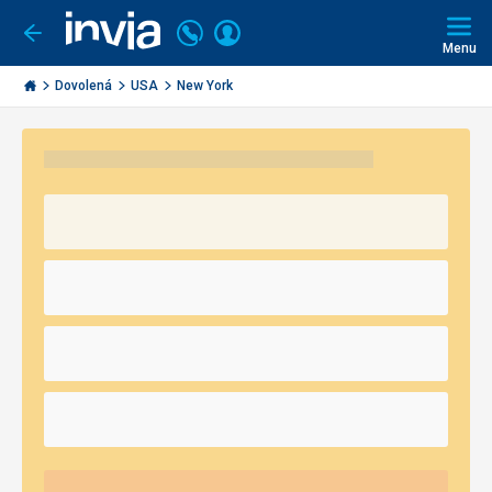
Volejte
Přihlásit
Jít
zpět
226
Menu
se
000
Invia.cz
290
Dovolená
USA
New York