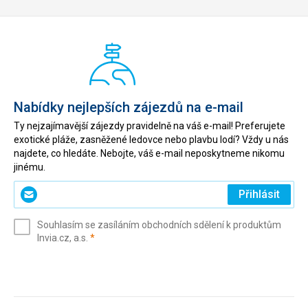
Nabídky nejlepších zájezdů na e-mail
Ty nejzajímavější zájezdy pravidelně na váš e-mail! Preferujete
exotické pláže, zasněžené ledovce nebo plavbu lodí? Vždy u nás
najdete, co hledáte. Nebojte, váš e-mail neposkytneme nikomu
jinému.
Zadejte
Přihlásit
svůj
e-
Souhlasím se zasíláním obchodních sdělení k produktům
mail
(povinné)
Invia.cz, a.s.
*
(povinné)
*