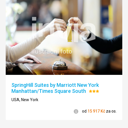
SpringHill Suites by Marriott New York
Manhattan/Times Square South
Hodnocení:
3/5
USA, New York
Informace
od
15 917
Kč
za os.