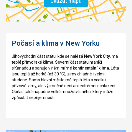
Ukázat mapu
Počasí a klima v New Yorku
Jihovýchodní část státu, kde se nalézá
N
ew York
City
, má
teplé přímořské
klima
.
Severní část státu hraničí
s Kanadou a panuje v něm
mírné kontinentální klima
. Léta
jsou teplá až horká (až 30 °C), zimy chladné i velmi
studené. Samo hlavní město má
teplá léta a vcelku
příznivé
zimy
, ale výjimečné není ani extr
émní ochlazení.
Občas také napadne
velké množství sněhu, který může
způsobit
nepříjemnosti.