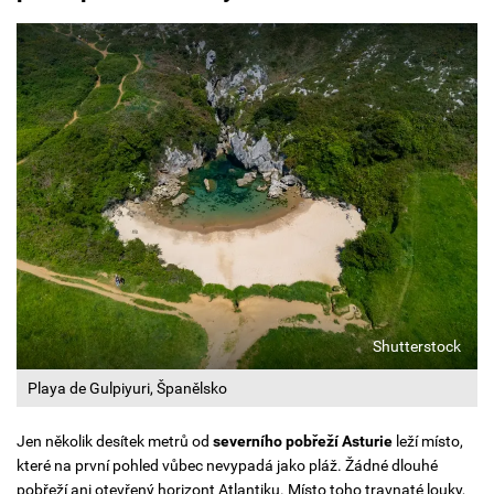
Shutterstock
Playa de Gulpiyuri, Španělsko
Jen několik desítek metrů od
severního pobřeží Asturie
leží místo,
které na první pohled vůbec nevypadá jako pláž. Žádné dlouhé
pobřeží ani otevřený horizont Atlantiku. Místo toho travnaté louky,