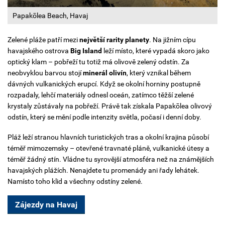
Papakōlea Beach, Havaj
Zelené pláže patří mezi
největší rarity planety
.
Na jižním cípu
havajského ostrova
Big Island
leží místo, které vypadá skoro jako
optický klam – pobřeží tu totiž má olivově zelený odstín.
Za
neobvyklou barvou stojí
minerál olivín
, který vznikal během
dávných vulkanických erupcí. Když se okolní horniny postupně
rozpadaly, lehčí materiály odnesl oceán, zatímco těžší zelené
krystaly zůstávaly na pobřeží. Právě tak získala Papakōlea olivový
odstín, který se mění podle intenzity světla, počasí i denní doby.
Pláž leží stranou hlavních turistických tras a okolní krajina působí
téměř mimozemsky – otevřené travnaté pláně, vulkanické útesy a
téměř žádný stín.
Vládne tu syrovější atmosféra než na známějších
havajských plážích. Nenajdete tu promenády ani řady lehátek.
Namísto toho klid a všechny odstíny zelené.
Zájezdy na Havaj