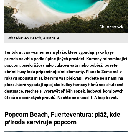
Shutterstock
Whitehaven Beach, Austrálie
Tentokrát vás vezmeme na pláže, které vypadají, jako by je
příroda navrhla podle úplně jiných pravidel. Kameny připomínající
popcorn, písek růžový jako cukrová vata nebo pobřeží poseté
obřími kusy ledu připomínajícími diamanty. Planeta Země má v
rukávu spoustu míst, kterými vás překvapí. Vydejte se s námi na
pláže, které vypadají spíš jako kulisy fantasy filmů než skutečné
destinace. Nechte si vyprávět příběh sopek, ledovců, korálových
útesů a oceánských proudů. Nechte se okouzlit. A inspirovat.
Popcorn Beach, Fuerteventura: pláž, kde
příroda servíruje popcorn