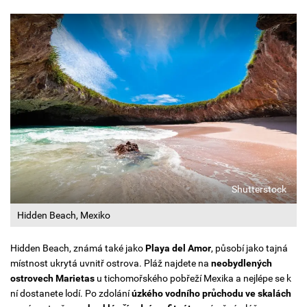
Shutterstock
Hidden Beach, Mexiko
Hidden Beach, známá také jako
Playa del Amor
, působí jako tajná
místnost ukrytá uvnitř ostrova.
Pláž najdete na
neobydlených
ostrovech Marietas
u tichomořského pobřeží Mexika a nejlépe se k
ní dostanete lodí.
Po zdolání
úzkého vodního průchodu ve skalách