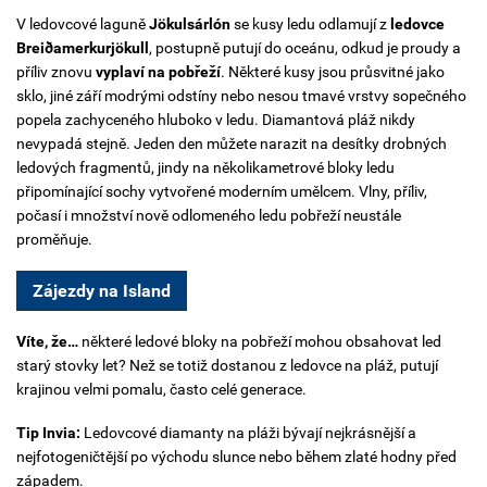
V ledovcové laguně
Jökulsárlón
se kusy ledu odlamují z
ledovce
Breiðamerkurjökull
, postupně putují do oceánu, odkud je proudy a
příliv znovu
vyplaví na pobřeží
. Některé kusy jsou průsvitné jako
sklo, jiné září modrými odstíny nebo nesou tmavé vrstvy sopečného
popela zachyceného hluboko v ledu.
Diamantová pláž nikdy
nevypadá stejně. Jeden den můžete narazit na desítky drobných
ledových fragmentů, jindy na několikametrové bloky ledu
připomínající sochy vytvořené moderním umělcem. Vlny, příliv,
počasí i množství nově odlomeného ledu pobřeží neustále
proměňuje.
Zájezdy na Island
Víte, že…
některé ledové bloky na pobřeží mohou obsahovat led
starý stovky let? Než se totiž dostanou z ledovce na pláž, putují
krajinou velmi pomalu, často celé generace.
Tip Invia:
Ledovcové diamanty na pláži bývají nejkrásnější a
n
ejfotogeničtější po východu slunce nebo během zlaté hodny před
západem.