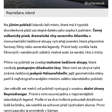
Shutterstock
Reynisfjara, Island
Na
jižním pobřeží
Islandu leží místo, které má k typické
dovolenkové pláži asi stejně daleko jako sopka k palmám.
Černý
vulkanický písek
,
dramatické vlny severního Atlantiku
a
monumentální čedičové sloupy vytvářejí scenérii, která připomíná
fantasy filmy nebo severské legendy. Právě tady vznikla řada
filmových i seriálových záběrů včetně scén ze seriálu
Hra o trůny
.
Přímo na pobřeží se zvedají
mohutné čedičové sloupy
, které
vznikaly
postupným chladnutím lávy
. Mezi nimi se ukrývá také
známá čedičová
jeskyně Hálsanefshellir
, jejíž geometrické stěny
patří k nejfotografovanějším místům celého islandského pobřeží.
Jen několik set metrů od pobřeží vystupují z oceánu
skalní útvary
Reynisdrangar
. Právě s nimi souvisí jedna z nejznámějších
islandských legend. Podle ní se dva trollové pokoušeli dotáhnout
lodě ke břehu, ale nestihli se schovat před východem slunce. První
ranní paprsky je proměnily v kámen.