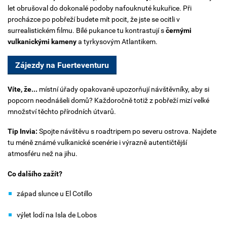
let obrušoval do dokonalé podoby nafouknuté kukuřice.
Při
procházce po pobřeží budete mít pocit, že jste se ocitli v
surrealistickém filmu. Bílé pukance tu kontrastují s
černými
vulkanickými kameny
a tyrkysovým Atlantikem.
Zájezdy na Fuerteventuru
Víte, že...
m
ístní úřady opakovaně upozorňují návštěvníky, aby si
popcorn neodnášeli domů? Každoročně totiž z pobřeží mizí velké
množství těchto přírodních útvarů.
Tip Invia:
Spojte návštěvu s roadtripem po severu ostrova. Najdete
tu méně známé vulkanické scenérie i výrazně autentičtější
atmosféru než na jihu.
Co dalšího zažít?
západ slunce u El Cotillo
výlet lodí na Isla de Lobos