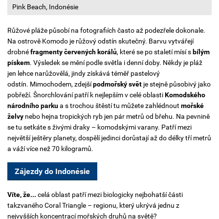
Pink Beach, Indonésie
Růžové pláže působí na fotografiích často až podezřele dokonale.
Na ostrově Komodo je růžový odstín skutečný.
Barvu vytvářejí
drobné
fragmenty červených korálů
, které se po staletí mísí s
bílým
pískem
. Výsledek se mění podle světla i denní doby. Někdy je pláž
jen lehce narůžovělá, jindy získává téměř pastelový
odstín.
Mimochodem, zdejší
podmořský svět
je stejně působivý jako
pobřeží. Šnorchlování patří k nejlepším v celé oblasti
Komodského
národního parku
a s trochou štěstí tu můžete zahlédnout
mořské
želvy
nebo hejna tropických ryb jen pár metrů od břehu. Na pevnině
se tu setkáte s živými draky – komodskými varany. Patří mezi
největší ještěry planety, dospělí jedinci dorůstají až do délky tří metrů
a váží více než 70 kilogramů.
Zájezdy do Indonésie
Víte, že...
celá oblast patří mezi biologicky nejbohatší části
takzvaného Coral Triangle – regionu, který ukrývá jednu z
nejvyšších koncentrací mořských druhů na světě?