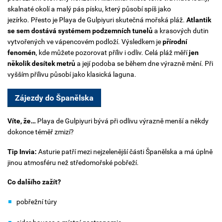
skalnaté okolí a malý pás písku, který působí spíš jako
jezírko.
Přesto je Playa de Gulpiyuri skutečná mořská pláž.
Atlantik
se sem dostává systémem podzemních tunelů
a krasových dutin
vytvořených ve vápencovém podloží. Výsledkem je
přírodní
fenomén
, kde můžete pozorovat příliv i odliv.
Celá pláž měří
jen
několik desítek metrů
a její podoba se během dne výrazně mění. Při
vyšším přílivu působí jako klasická laguna.
Zájezdy do Španělska
Víte, že…
Playa de Gulpiyuri
bývá při odlivu výrazně menší a někdy
dokonce téměř zmizí?
Tip Invia:
Asturie patří mezi nejzelenější části Španělska a má úplně
jinou atmosféru než středomořské pobřeží.
Co dalšího zažít?
pobřežní túry