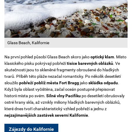
Shutterstock
Glass Beach, Kalifornie
Na první pohled působí Glass Beach skoro jako
optický klam
. Místo
klasického písku pokrývají pobřeží
tisíce barevných oblázků
. Ve
skutečnosti jsou to skleněné fragmenty obroušené do hladkých
tvarů.
Příběh této pláže nezačal romanticky. Po několik desetiletí
sloužilo
pobřeží poblíž města Fort Bragg
jako
skládka odpadu
.
Když byla oblast vyčištěna, začal oceán postupně přepisovat
historii místa po svém.
Silné vlny Pacifiku
po desetiletí obrušovaly
ostré hrany skla, až vznikly miliony hladkých barevných oblázků,
které dnes tvoří charakteristický vzhled pobřeží a jednu z
nejzajímavějších zastávek severní Kalifornie
.
Zájezdy do Kalifornie