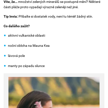
Víte, že…
m
nožství zelených minerálů se postupně mění? Některé
části pláže proto vypadají výrazně zeleněji než jiné.
Tip Invia:
Přibalte si dostatek vody, není tu téměř žádný stín.
Co dalšího zažít?
aktivní vulkanické oblasti
noční obloha na Mauna Kea
lávová pole
manty po západu slunce