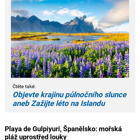
Čtěte také:
Objevte krajinu půlnočního slunce
aneb Zažijte léto na Islandu
Playa de Gulpiyuri, Španělsko: mořská
pláž uprostřed louky