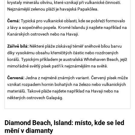
krystaly minerálu olivínu, které vznikají při vulkanické činnosti.
Nejznámější zelenou pláží je havajská Papakōlea.
Černá:
Typická pro vulkanické oblasti, kde se pobřeží formovalo
z lávy a sopečného popela. Kromě Islandu ji najdete například na
Kanárských ostrovech nebo na Havaji.
Zářivě bílá:
Některé pláže získávají téměř sněhově bílou barvu
díky vysokému obsahu křemičitých částic nebo rozdrcených
korálů.
Typickým příkladem je australská Whitehaven Beach, jejíž
mimořádně světlý písek patří k nejznámějším na světě.
Červená:
Jedna z nejméně známých variant. Červený písek může
vznikat rozpadem hornin bohatých na železo nebo vulkanických
materiálů. Takové pláže najdete například na Havaji nebo na
některých ostrovech Galapág.
Diamond Beach, Island: místo, kde se led
mění v diamanty