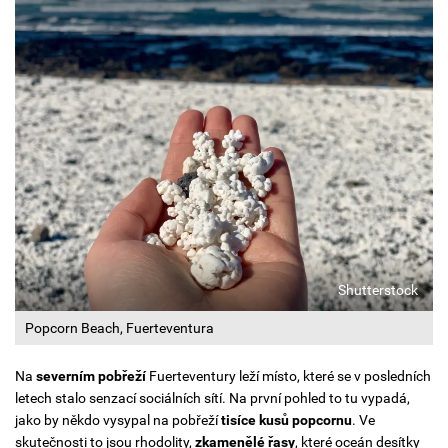
Shutterstock
Popcorn Beach, Fuerteventura
Na
severním pobřeží
Fuerteventury leží místo, které se v posledních
letech stalo senzací sociálních sítí. Na první pohled to tu vypadá,
jako by někdo vysypal na pobřeží
tisíce kusů popcornu
. Ve
skutečnosti to jsou rhodolity,
zkamenělé řasy
, které oceán desítky