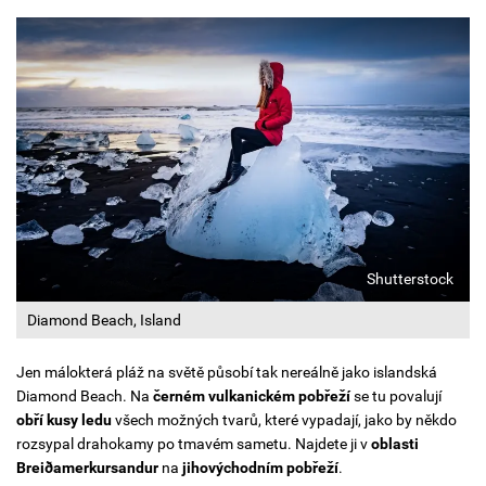
Shutterstock
Diamond Beach, Island
Jen málokterá pláž na světě působí tak nereálně jako islandská
Diamond Beach. Na
černém vulkanickém pobřeží
se tu povalují
obří kusy ledu
všech možných tvarů, které vypadají, jako by někdo
rozsypal drahokamy po tmavém sametu.
Najdete ji v
oblasti
Breiðamerkursandur
na
jihovýchodním pobřeží
.