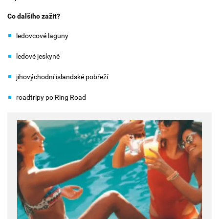
Co dalšího zažít?
ledovcové laguny
ledové jeskyně
jihovýchodní islandské pobřeží
roadtripy po Ring Road