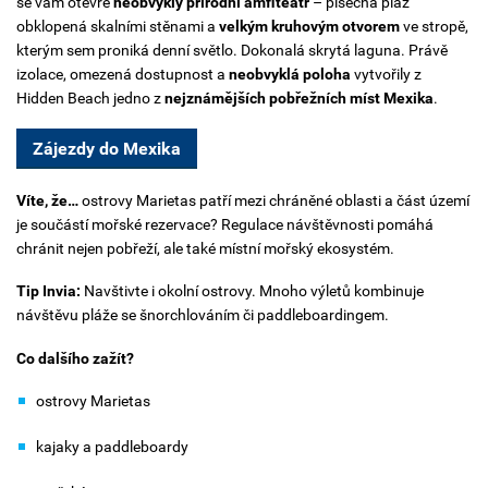
s
e vám otevře
neobvyklý přírodní amfiteátr
– písečná pláž
obklopená skalními stěnami a
velkým kruhovým otvorem
ve stropě,
kterým sem proniká denní světlo. Dokonalá skrytá laguna.
Právě
izolace, omezená dostupnost a
neobvyklá poloha
vytvořily z
Hidden Beach jedno z
nejznámějších pobřežních míst Mexika
.
Zájezdy do Mexika
Víte, že…
o
strovy Marietas patří mezi chráněné oblasti a část území
je součástí mořské rezervace? Regulace návštěvnosti pomáhá
chránit nejen pobřeží, ale také místní mořský ekosystém.
Tip Invia:
Navštivte i okolní ostrovy. Mnoho výletů kombinuje
návštěvu pláže se šnorchlováním či paddleboardingem.
Co dalšího zažít?
ostrovy Marietas
kajaky a paddleboardy