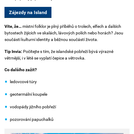
Zájezdy na Island
Víte, že…
m
ístní folklor je plný příběhů o trolech, elfech a dalších
bytostech žijících ve skalách, lávových polích nebo horách? Jsou
součástí kulturní identity a běžnou součástí života.
Tip Invia:
Počítejte s tím, že islandské pobřeží bývá výrazně
větrnější, i v létě se vyplatí čepice a větrovka.
Co dalšího zažít?
ledovcové túry
geotermální koupele
vodopády jižního pobřeží
pozorování papuchalků