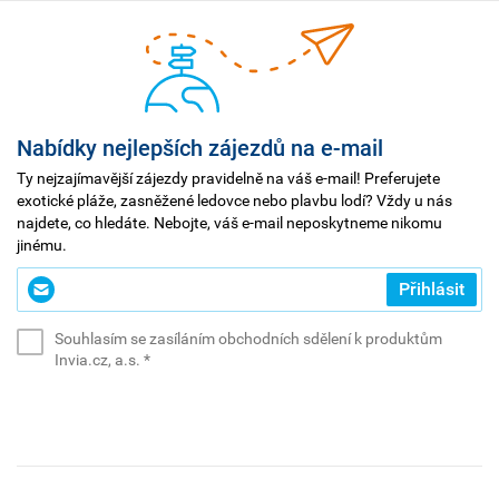
Nabídky nejlepších zájezdů na e-mail
Ty nejzajímavější zájezdy pravidelně na váš e-mail! Preferujete
exotické pláže, zasněžené ledovce nebo plavbu lodí? Vždy u nás
najdete, co hledáte. Nebojte, váš e-mail neposkytneme nikomu
jinému.
Zadejte
Přihlásit
svůj
e-
Souhlasím se zasíláním obchodních sdělení k produktům
mail
(povinné)
Invia.cz, a.s.
*
*
(povinné)