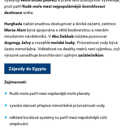
proč patří
Rudé moře mezi nejpopulárnější šnorchlovací
destinace
světa.
Hurghada
nabízí snadnou dostupnost a široké zázemí, zatímco
Marsa Alam
bývá spojována s větší biodiverzitou a menším
množstvím návštěvníků. V
Abu Dabbab
můžete pozorovat
dugongy, želvy
a rozsáhlé
mořské louky
.
Průzračnost vody bývá
často mimořádná. Viditelnost na desítky metrů není výjimkou, což
výrazně usnadňuje šnorchlování i úplným
začátečníkům
.
Zájezdy do Egypta
Zajímavosti:
Rudé moře patří mezi nejslanější moře planety
vysoká slanost přispívá mimořádné průzračnosti vody
některé korálové systémy tu patří mezi nejodolnější vůči
oteplování