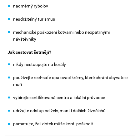
nadměrný rybolov
neudržitelný turismus
mechanické poškození kotvami nebo neopatrnými
návštěvníky
Jak cestovat šetrněji?
nikdy nestoupejte na korály
používejte reef-safe opalovací krémy, které chrání obyvatele
moří
vybírejte certifikovaná centra a lokální průvodce
udržujte odstup od želv, mant i dalších živočichů
pamatujte, že i dotek může korál poškodit