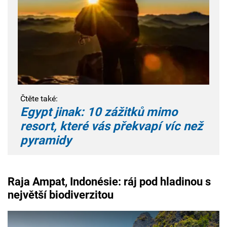
Čtěte také:
Egypt jinak: 10 zážitků mimo
resort, které vás překvapí víc než
pyramidy
Raja Ampat, Indonésie: ráj pod hladinou s
největší biodiverzitou