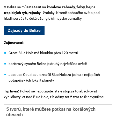
V Belize se můžete těšit na
korálové zahrady, želvy, hejna
tropických ryb, rejnoky
i žraloky.
Kromě bohatého světa pod
hladinou vás tu čeká džungle či mayské památky.
Zájezdy do Belize
Zajímavosti:
Great Blue Hole má hloubku přes 120 metrů
bariérový systém Belize je druhý největší na světě
Jacques Cousteau označil Blue Hole za jednu z nejlepších
potápěčských lokalit planety
Tip Invia:
Pokud se nepotápíte, stále stojí za to absolvovat
vyhlídkový let nad Blue Hole, z hladiny totiž tvar tolik nevynikne.
5 tvorů, které můžete potkat na korálových
útesech