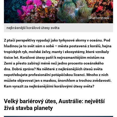
Shutterstock
nejkrásnější korálové útesy světa
Z ptačí perspektivy vypadají jako tyrkysové skvrny v oceánu. Pod
hladinou je to svět sám o sobě – města postavená z korálů, hejna
tropických ryb, mořské želvy, manty i ekosystémy, které vznikaly
tisíce let. Korálové útesy patří k nejrozmanitějším místům na
Zemi a přesto zabírají méně než jedno procento oceánského
dna. Dobrá zpráva? Na některé z nejkrásnějších útesů světa
nepotřebujete profesionální potápěčskou licenci. Mnoho z nich
můžete objevovat jen s maskou, šnorchlem a trochou zvědavosti.
Kam vyrazit za nejkrásnějšími korálovými útesy světa?
Velký bariérový útes, Austrálie: největší
živá stavba planety