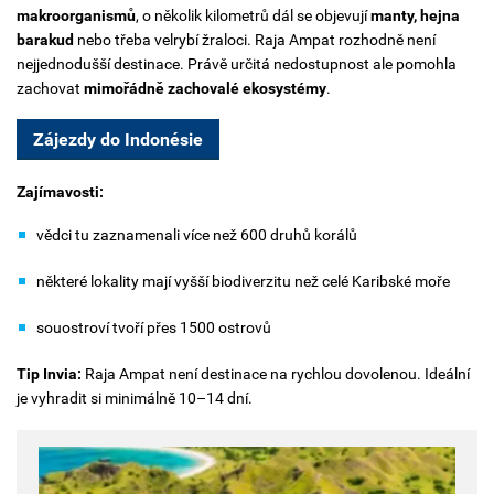
makroorganismů
, o několik kilometrů dál se objevují
manty, hejna
barakud
nebo třeba velrybí žraloci.
Raja Ampat rozhodně není
nejjednodušší destinace. Právě určitá nedostupnost ale pomohla
zachovat
mimořádně zachovalé ekosystémy
.
Zájezdy do Indonésie
Zajímavosti:
vědci tu zaznamenali více než 600 druhů korálů
některé lokality mají vyšší biodiverzitu než celé Karibské moře
souostroví tvoří přes 1500 ostrovů
Tip Invia:
Raja Ampat není destinace na rychlou dovolenou. Ideální
je vyhradit si minimálně 10–14 dní.