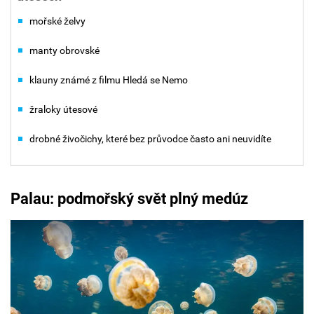
mořské želvy
manty obrovské
klauny známé z filmu Hledá se Nemo
žraloky útesové
drobné živočichy, které bez průvodce často ani neuvidíte
Palau: podmořský svět plný medúz