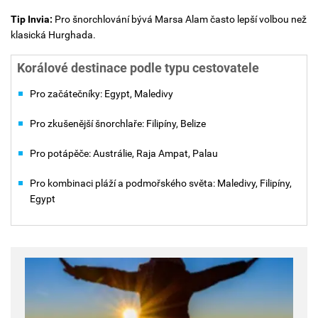
Tip Invia:
Pro šnorchlování bývá Marsa Alam často lepší volbou než
klasická Hurghada.
Korálové destinace podle typu cestovatele
Pro začátečníky: Egypt, Maledivy
Pro zkušenější šnorchlaře: Filipíny, Belize
Pro potápěče: Austrálie, Raja Ampat, Palau
Pro kombinaci pláží a podmořského světa: Maledivy, Filipíny,
Egypt