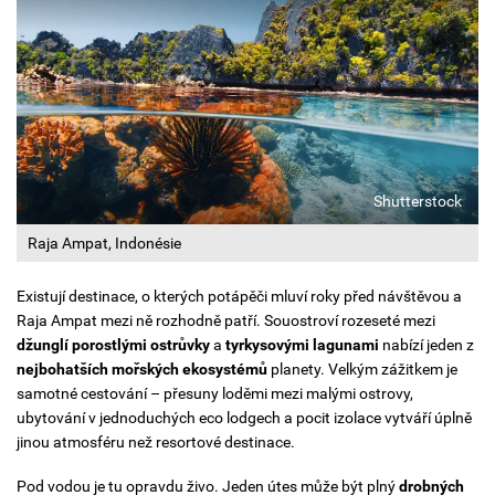
Shutterstock
Raja Ampat, Indonésie
Existují destinace, o kterých potápěči mluví roky před návštěvou a
Raja Ampat mezi ně rozhodně patří. Souostroví rozeseté mezi
džunglí porostlými ostrůvky
a
tyrkysovými lagunami
nabízí jeden z
nejbohatších mořských ekosystémů
planety.
Velkým zážitkem je
samotné cestování – přesuny loděmi mezi malými ostrovy,
ubytování v jednoduchých eco lodgech a pocit izolace vytváří úplně
jinou atmosféru než resortové destinace.
Pod vodou je tu opravdu živo. Jeden útes může být plný
drobných