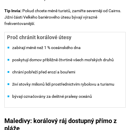
Tip Invia:
Pokud chcete méně turistů, zamiřte severněji od Cairns.
Jižní části Velkého bariérového útesu bývají výrazně
frekventovanější.
Proč chránit korálové útesy
zabírají méně než 1 % oceánského dna
poskytují domov přibližně čtvrtině všech mořských druhů
chrání pobřeží před erozí a bouřemi
živí stovky milionů lidí prostřednictvím rybolovu a turismu
bývají označovány za deštné pralesy oceánů
Maledivy: korálový ráj dostupný přímo z
pláže