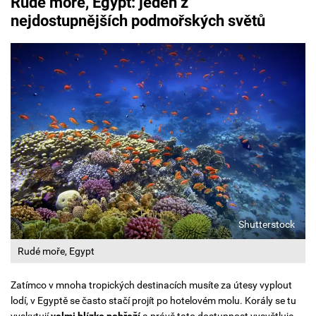
Rudé moře, Egypt: jeden z
nejdostupnějších podmořských světů
Shutterstock
Rudé moře, Egypt
Zatímco v mnoha tropických destinacích musíte za útesy vyplout
lodí, v Egyptě se často stačí projít po hotelovém molu. Korály se tu
vyskytují
velmi blízko pobřeží
a právě tato dostupnost vysvětluje,