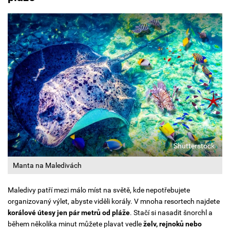
Shutterstock
Manta na Maledivách
Maledivy patří mezi málo míst na světě, kde nepotřebujete
organizovaný výlet, abyste viděli korály. V mnoha resortech najdete
korálové útesy jen pár metrů od pláže
. Stačí si nasadit
šnorchl a
během několika minut můžete plavat vedle
želv, rejnoků nebo