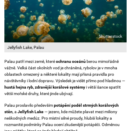
Shutterstock
Jellyfish Lake, Palau
Palau patří mezi země, které
ochranu oceánů
berou mimořádně
vážně. Velká část okolních vod je chráněná, rybolov je v mnoha
oblastech omezený a některé lokality mají přísná pravidla pro
návštěvníky i lodní dopravu. Výsledek je vidět přímo pod hladinou —
hustá hejna ryb, zdravější korálové systémy
i větší šance spatřit
větší mořské druhy, které jinde ubývají.
Palau proslavilo především
potápění podél strmých korálových
stěn
, a
Jellyfish Lake
— jezero, kde můžete plavat mezi miliony
neškodných medúz. Pro místní s
ilné proudy, hlubší lokality a
rozmanité podmínky Palau ocení zkušenější potápěči. Odměnou
jsou zážitky, které se jinde hledají obtížně.