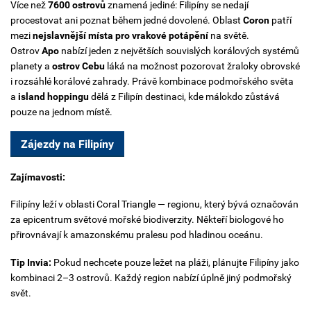
Více než
7600 ostrovů
znamená jediné: Filipíny se nedají
procestovat ani poznat během jedné dovolené.
Oblast
Coron
patří
mezi
nejslavnější místa pro vrakové potápění
na světě.
Ostrov
Apo
nabízí jeden z největších souvislých korálových systémů
planety a
ostrov Cebu
láká na možnost pozorovat žraloky obrovské
i rozsáhlé korálové zahrady.
Právě kombinace podmořského světa
a
island hoppingu
dělá z Filipín destinaci, kde málokdo zůstává
pouze na jednom místě.
Zájezdy na Filipíny
Zajímavosti:
Filipíny leží v oblasti Coral Triangle — regionu, který bývá označován
za epicentrum světové mořské biodiverzity. Někteří biologové ho
přirovnávají k amazonskému pralesu pod hladinou oceánu.
Tip Invia:
Pokud nechcete pouze ležet na pláži, plánujte Filipíny jako
kombinaci 2–3 ostrovů. Každý region nabízí úplně jiný podmořský
svět.