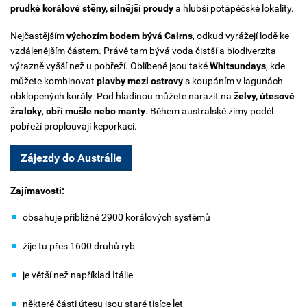
prudké korálové stěny, silnější proudy
a hlubší potápěčské lokality.
Nejčastějším
výchozím bodem bývá Cairns
, odkud vyrážejí lodě ke
vzdálenějším částem. Právě tam bývá voda čistší a biodiverzita
výrazně vyšší než u pobřeží. Oblíbené jsou také
Whitsundays
, kde
můžete kombinovat
plavby mezi ostrovy
s koupáním v lagunách
obklopených korály.
Pod hladinou můžete narazit na
želvy, útesové
žraloky
,
obří mušle nebo manty
. Během australské zimy podél
pobřeží proplouvají keporkaci.
Zájezdy do Austrálie
Zajímavosti:
obsahuje přibližně 2900 korálových systémů
žije tu přes 1600 druhů ryb
je větší než například Itálie
některé části útesu jsou staré tisíce let