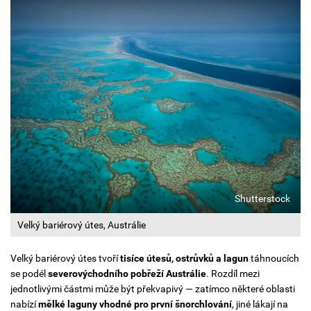
Shutterstock
Velký bariérový útes, Austrálie
Velký bariérový útes tvoří
tisíce útesů, ostrůvků a lagun
táhnoucích
se podél
severovýchodního pobřeží Austrálie
. Rozdíl mezi
jednotlivými částmi může být překvapivý — zatímco některé oblasti
nabízí
mělké laguny vhodné pro první šnorchlování
, jiné lákají na