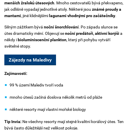
menších žraloků útesových
. Mnoho cestovatelů bývá překvapeno,
jak odlišně vypadají jednotlivé atoly. Některé jsou
známé proudy a
mantami
, jiné klidnějšími
lagunami vhodnými pro začátečníky
.
Silným zážitkem bývá
noční šnorchlování
. Po západu slunce se
útes dramaticky mění. Objevují se
noční predátoři, aktivní korýši
a
někdy i
bioluminiscenční plankton
, který při pohybu vytváří
světelné stopy.
Zájezdy na Maledivy
Zajímavosti:
99 % území Malediv tvoří voda
mnoho útesů začíná doslova několik metrů od pláže
některé resorty mají vlastní mořské biology
Tip Invia:
Ne všechny resorty mají stejně kvalitní korálový útes. Ten
bývá často důležitější než velikost pokoje.