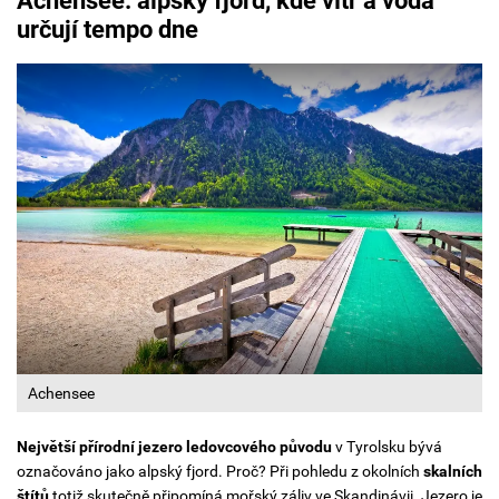
Achensee: a
lpský fjord, kde vítr a voda
určují tempo dne
Achensee
Největší přírodní jezero ledovcového původu
v Tyrolsku bývá
označováno jako alpský fjord. Proč? Při pohledu z okolních
skalních
štítů
totiž skutečně připomíná mořský záliv ve Skandinávii. Jezero je