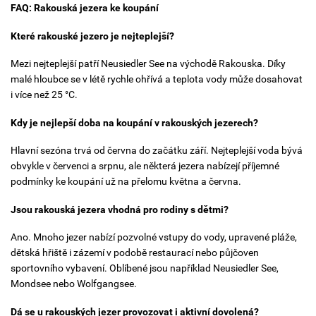
FAQ: Rakouská jezera ke koupání
Které rakouské jezero je nejteplejší?
Mezi nejteplejší patří Neusiedler See na východě Rakouska. Díky
malé hloubce se v létě rychle ohřívá a teplota vody může dosahovat
i více než 25 °C.
Kdy je nejlepší doba na koupání v rakouských jezerech?
Hlavní sezóna trvá od června do začátku září. Nejteplejší voda bývá
obvykle v červenci a srpnu, ale některá jezera nabízejí příjemné
podmínky ke koupání už na přelomu května a června.
Jsou rakouská jezera vhodná pro rodiny s dětmi?
Ano. Mnoho jezer nabízí pozvolné vstupy do vody, upravené pláže,
dětská hřiště i zázemí v podobě restaurací nebo půjčoven
sportovního vybavení. Oblíbené jsou například Neusiedler See,
Mondsee nebo Wolfgangsee.
Dá se u rakouských jezer provozovat i aktivní dovolená?