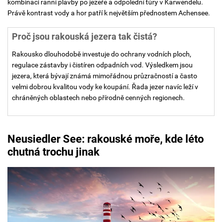
kombinaci ranní plavby po jezeře a odpolední túry v Karwendelu.
Právě kontrast vody a hor patří k největším přednostem Achensee.
Proč jsou rakouská jezera tak čistá?
Rakousko dlouhodobě investuje do ochrany vodních ploch,
regulace zástavby i čistíren odpadních vod. Výsledkem jsou
jezera, která bývají známá mimořádnou průzračností a často
velmi dobrou kvalitou vody ke koupání. Řada jezer navíc leží v
chráněných oblastech nebo přírodně cenných regionech.
Neusiedler See: r
akouské moře, kde léto
chutná trochu jinak