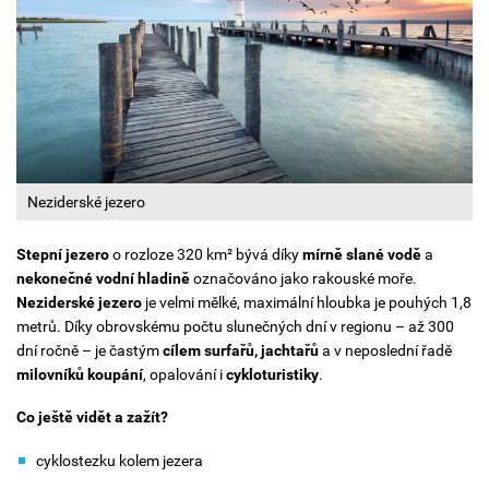
Neziderské jezero
Stepní jezero
o rozloze 320 km² bývá díky
mírně slané vodě
a
nekonečné vodní hladině
označováno jako rakouské moře.
Neziderské jezero
je velmi mělké, maximální hloubka je pouhých 1,8
metrů. Díky obrovskému počtu slunečných dní v regionu – až 300
dní ročně – je častým
cílem surfařů, jachtařů
a v neposlední řadě
milovníků koupání
, opalování i
cykloturistiky
.
Co ještě vidět a zažít?
cyklostezku kolem jezera