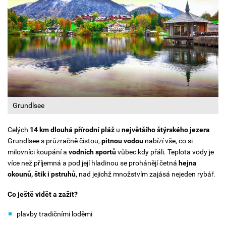
Grundlsee
Celých
14 km dlouhá přírodní pláž
u
největšího štýrského jezera
Grundlsee s průzračně čistou,
pitnou vodou
nabízí vše, co si
milovníci koupání a
vodních sportů
vůbec kdy přáli. Teplota vody je
více než příjemná a pod její hladinou se prohánějí četná
hejna
okounů, štik i pstruhů
, nad jejichž množstvím zajásá nejeden rybář.
Co ještě vidět a zažít?
plavby tradičními loděmi