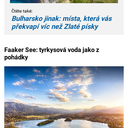
Čtěte také:
Bulharsko jinak: místa, která vás
překvapí víc než Zlaté písky
Faaker See: t
yrkysová voda jako z
pohádky