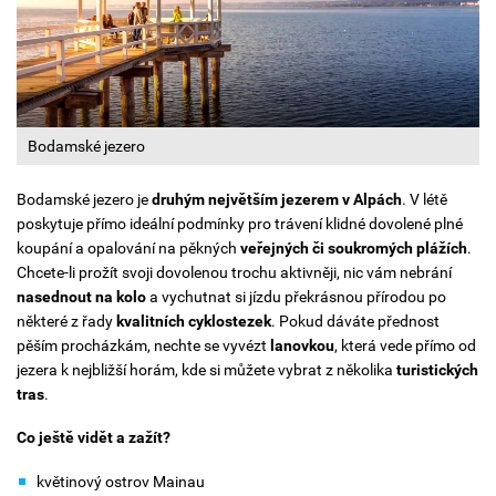
Bodamské jezero
Bodamské jezero je
druhým největším jezerem v Alpách
. V létě
poskytuje přímo ideální podmínky pro trávení klidné dovolené plné
koupání a opalování na pěkných
veřejných či soukromých plážích
.
Chcete-li prožít svoji dovolenou trochu aktivněji, nic vám nebrání
nasednout na kolo
a vychutnat si jízdu překrásnou přírodou po
některé z řady
kvalitních cyklostezek
. Pokud dáváte přednost
pěším procházkám, nechte se vyvézt
lanovkou
, která vede přímo od
jezera k nejbližší horám, kde si můžete vybrat z několika
turistických
tras
.
Co ještě vidět a zažít?
květinový ostrov Mainau