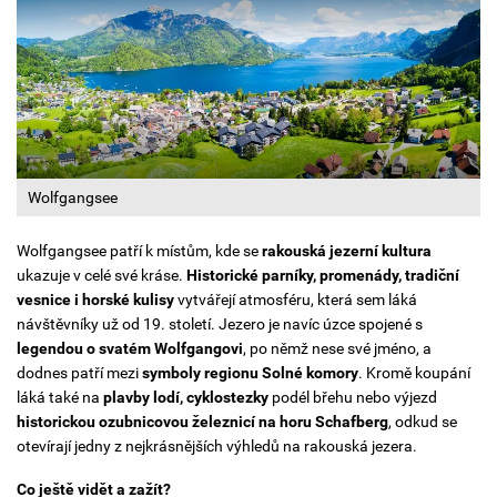
Wolfgangsee
Wolfgangsee patří k místům, kde se
rakouská jezerní kultura
ukazuje v celé své kráse.
Historické parníky, promenády, tradiční
vesnice i horské kulisy
vytvářejí atmosféru, která sem láká
návštěvníky už od 19. století. Jezero je navíc úzce spojené s
legendou o svatém Wolfgangovi
, po němž nese své jméno, a
dodnes patří mezi
symboly regionu Solné komory
. Kromě koupání
láká také na
plavby lodí, cyklostezky
podél břehu nebo výjezd
historickou ozubnicovou železnicí na horu Schafberg
, odkud se
otevírají jedny z nejkrásnějších výhledů na rakouská jezera.
Co ještě vidět a zažít?