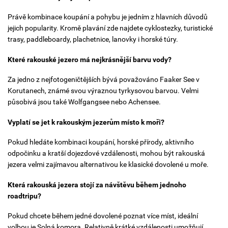
Právě kombinace koupání a pohybu je jedním z hlavních důvodů
jejich popularity. Kromě plavání zde najdete cyklostezky, turistické
trasy, paddleboardy, plachetnice, lanovky i horské túry.
Které rakouské jezero má nejkrásnější barvu vody?
Za jedno z nejfotogeničtějších bývá považováno Faaker See v
Korutanech, známé svou výraznou tyrkysovou barvou. Velmi
působivá jsou také Wolfgangsee nebo Achensee.
Vyplatí se jet k rakouským jezerům místo k moři?
Pokud hledáte kombinaci koupání, horské přírody, aktivního
odpočinku a kratší dojezdové vzdálenosti, mohou být rakouská
jezera velmi zajímavou alternativou ke klasické dovolené u moře.
Která rakouská jezera stojí za návštěvu během jednoho
roadtripu?
Pokud chcete během jedné dovolené poznat více míst, ideální
volbou je Solná komora. Relativně krátké vzdálenosti umožňují