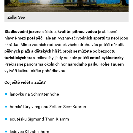
Zeller See
Sladkovodní jezero
s čistou,
kvalitní pitnou vodou
je oblíbené
hlavně mezi
potápěči
, ale ani vyznavači
vodních sportů
tu nepřijdou
zkrátka. Mimo vodních radovánek všeho druhu vás potěší několik
pěkných pláží a dětských hřišť
, projít se můžete po bezpočtu
turistických tras
, milovníky jízdy na kole potěší
četné cyklostezky
.
Překrásné panorama okolních hor
národního parku Hohe Tauern
vytváří kulisu takřka pohádkovou.
Co ještě vidět a zažít?
lanovku na Schmittenhöhe
horské túry v regionu Zell am See–Kaprun
soutěsku Sigmund-Thun-Klamm
ledovec Kitzsteinhorn