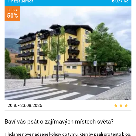
Pinzgauerhof
6 077 Kč
SLEVA
50%
20.8. - 23.08.2026
Baví vás psát o zajímavých místech světa?
Hledáme nové nadšené kolegy do týmu, kteří by psali pro tento blog.