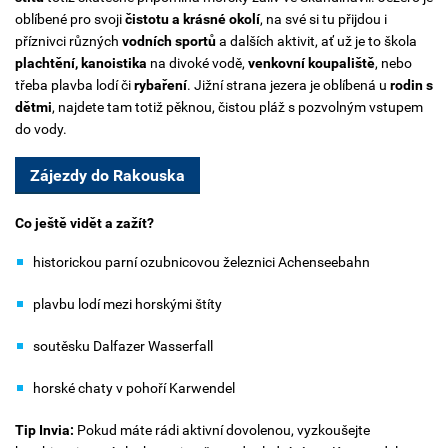
oblíbené pro svoji
čistotu a krásné okolí
, na své si tu přijdou i
příznivci různých
vodních sportů
a dalších aktivit, ať už je to škola
plachtění, kanoistika
na divoké vodě,
venkovní koupaliště
, nebo
třeba plavba lodí či
rybaření
. Jižní strana jezera je oblíbená u
rodin s
dětmi
, najdete tam totiž pěknou, čistou pláž s pozvolným vstupem
do vody.
Zájezdy do Rakouska
Co ještě vidět a zažít?
historickou parní ozubnicovou železnici Achenseebahn
plavbu lodí mezi horskými štíty
soutěsku Dalfazer Wasserfall
horské chaty v pohoří Karwendel
Tip Invia:
Pokud máte rádi aktivní dovolenou, vyzkoušejte