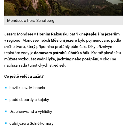
Mondsee a hora Schafberg
Jezero Mondsee v
Horním Rakousku
patří k
nejteplejším jezerům
v regionu. Mondsee neboli
Měsíční jezero
bylo pojmenováno podle
svého tvaru, který připomíná protáhlý půlměsíc. Díky příznivým
teplotám vody je
domovem pstruhů, úhořů a štik
. Kromě plavání tu
můžete vyzkoušet
vodní lyže, jachting nebo potápění
, v okolí se
nachází řada turistických středisek.
Co ještě vidět a zažít?
baziliku sv. Michaela
paddleboardy a kajaky
Drachenwand a vyhlídky
další jezera Solné komory