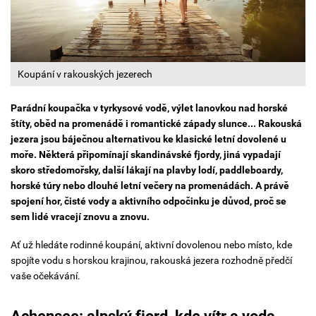
Koupání v rakouských jezerech
Parádní koupačka v tyrkysové vodě, výlet lanovkou nad horské
štíty, oběd na promenádě i romantické západy slunce... Rakouská
jezera jsou báječnou alternativou ke klasické letní dovolené u
moře. Některá připomínají skandinávské fjordy, jiná vypadají
skoro středomořsky, další lákají na plavby lodí, paddleboardy,
horské túry nebo dlouhé letní večery na promenádách. A právě
spojení hor, čisté vody a aktivního odpočinku je důvod, proč se
sem lidé vracejí znovu a znovu.
Ať už hledáte rodinné koupání, aktivní dovolenou nebo místo, kde
spojíte vodu s horskou krajinou, rakouská jezera rozhodně předčí
vaše očekávání.