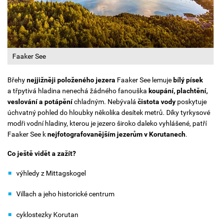
Faaker See
Břehy
nejjižněji položeného jezera
Faaker See lemuje
bílý písek
a třpytivá hladina nenechá žádného fanouška
koupání, plachtění,
veslování a potápění
chladným. Nebývalá
čistota vody
poskytuje
úchvatný pohled do hloubky několika desítek metrů. Díky tyrkysové
modři vodní hladiny, kterou je jezero široko daleko vyhlášené, patří
Faaker See k
nejfotografovanějším jezerům v Korutanech
.
Co ještě vidět a zažít?
výhledy z Mittagskogel
Villach a jeho historické centrum
cyklostezky Korutan