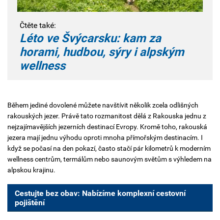
Čtěte také:
Léto ve Švýcarsku: kam za
horami, hudbou, sýry i alpským
wellness
Během jediné dovolené můžete navštívit několik zcela odlišných
rakouských jezer. Právě tato rozmanitost dělá z Rakouska jednu z
nejzajímavějších jezerních destinací Evropy. Kromě toho, rakouská
jezera mají jednu výhodu oproti mnoha přímořským destinacím. I
když se počasí na den pokazí, často stačí pár kilometrů k moderním
wellness centrům, termálům nebo saunovým světům s výhledem na
alpskou krajinu.
Cestujte bez obav: Nabízíme komplexní cestovní
pojištění