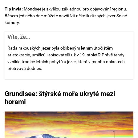
Tip Invia:
Mondsee je skvělou základnou pro objevování regionu.
Během jediného dne můžete navštívit několik různých jezer Solné
komory.
Víte, že…
Řada rakouských jezer byla oblíbeným letním útočištěm
aristokracie, umělců i spisovatelů už v 19. století? Právě tehdy
vznikla tradice letních pobytů u jezer, která v mnoha oblastech
přetrvává dodnes.
Grundlsee:
štýrské moře ukryté mezi
horami