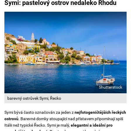
Symi: pastelový ostrov nedaleko Rhodu
Shutterstock
barevný ostrůvek Symi, Řecko
Symi bývá často označován za jeden z
nejfotogeničtějších řeckých
ostrovů
. Barevné domky stoupající nad přístavem připomínají spíš
Itálii než typické Řecko. Symi je malý,
elegantní a ideální pro