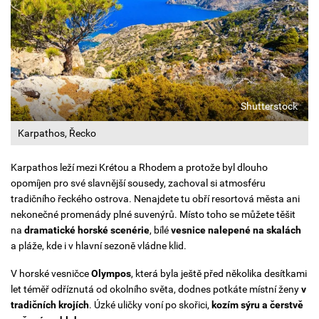
Shutterstock
Karpathos, Řecko
Karpathos leží mezi Krétou a Rhodem a protože byl dlouho
opomíjen pro své slavnější sousedy, zachoval si atmosféru
tradičního řeckého ostrova. Nenajdete tu obří resortová města ani
nekonečné promenády plné suvenýrů. Místo toho se můžete těšit
na
dramatické horské scenérie
, bílé
vesnice nalepené na skalách
a pláže, kde i v hlavní sezoně vládne klid.
V horské vesničce
Olympos
, která byla ještě před několika desítkami
let téměř odříznutá od okolního světa, dodnes potkáte místní ženy
v
tradičních krojích
. Úzké uličky voní po skořici,
kozím sýru a čerstvě