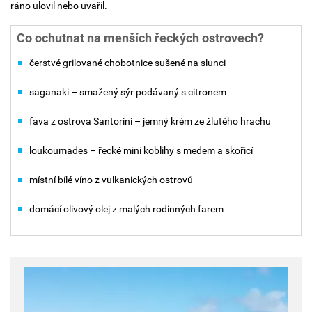
ráno ulovil nebo uvařil.
Co ochutnat na menších řeckých ostrovech?
čerstvé grilované chobotnice sušené na slunci
saganaki – smažený sýr podávaný s citronem
fava z ostrova Santorini – jemný krém ze žlutého hrachu
loukoumades – řecké mini koblihy s medem a skořicí
místní bílé víno z vulkanických ostrovů
domácí olivový olej z malých rodinných farem