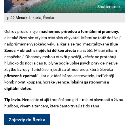
Shutterstock
pláž Mesakti, Ikaria, Řecko
Ostrov proslul nejen
nádhernou přírodou a termálními prameny
,
ale také životním stylem místních obyvatel. Místní se totiž dožívají
nadprůměrně vysokého věku a Ikaria se řadí mezi takzvané
Blue
Zones – oblasti s nejdelší délkou života
na světě. Místní nikam
nespěchají. Obchody mohou otevřít později, večeře se protahují
hluboko do noci a čas tu plyne podle úplně jiných pravidel než ve
zbytku Evropy. Turisté sem jezdí za atmosférou, která člověka
přirozeně zpomalí
. Ikaria je ideální pro cestovatele, kteří chtějí
kombinovat koupání, horské vesnice,
lokální gastronomii a
digitální detox
.
Tip Invia:
Nenechte si ujít tradiční panigiri – místní slavnosti s živou
hudbou, vínem a tancem, které často trvají až do rána.
Zájezdy do Řecka