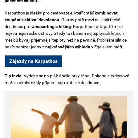
pečeném chlebu
...
Karpathos je ideální pro cestovatele, kteří chtějí
kombinovat
koupání s aktivní dovolenou
. Ostrov patří mezi nejlepší řecké
destinace pro
windsurfing a hiking
. Karpathos totiž patří mezi
největrnější řecké ostrovy a tedy tu i během nejteplejších letních
měsíců bývají příjemnější teploty než na pevnině. Pobřežní silnice
navíc nabízejí jedny z
nejkrásnějších výhledů
v Egejském moři.
Zájezdy na Karpathos
Tip Invia:
Vydejte se na pláž Apella brzy ráno. Dokonale tyrkysové
moře a okolní skály připomínají exotické destinace.