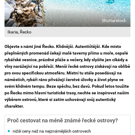
Shutterstock
Ikaria, Řecko
Objevte s námi jiné Řecko. Klidnější. Autentičtější. Kde místo
přeplněných promenád čekají malé taverny přímo u moře, ospalé
rybářské vesnice, prázdné pláže a večery, kdy slyšíte jen cikády a
vlny narážející na pobřeží. Menší řecké ostrovy získávají na oblibě
pro svou specifickou atmosféru. Místní tu stále posedávají na
náměstích, rybáři ráno přivážejí čerstvé úlovky a život plyne ve
svém klidném tempu. Beze spěchu, bez davů. Pokud letos toužíte
po Řecku mimo hlavní turistické trasy, nechte se inspirovat naším
výběrem ostrovů, které si zatím uchovávají svůj autentický
charakter.
Proč cestovat na méně známé řecké ostrovy?
nižší ceny než na nejznámějších ostrovech