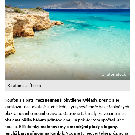
Shutterstock
Koufonisia, Řecko
Koufonisia patří mezi
nejmenší obydlené Kyklady
, přesto si je
zamilovali cestovatelé, kteří hledají tyrkysové moře bez přeplněných
pláží a rušného nočního života. Ostrov je tak malý, že většinu míst
obejdete pěšky během jediného dne – a právě v tom spočívá jeho
kouzlo. Bílé domky,
malé taverny s mořskými plody
a
laguny,
jejichž barva připomíná Karibik
. Voda je tu neuvěřitelně průzračná