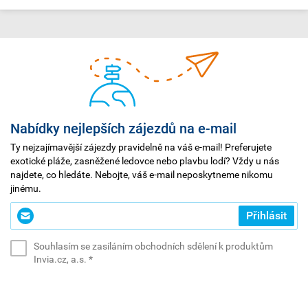
Nabídky nejlepších zájezdů na e-mail
Ty nejzajímavější zájezdy pravidelně na váš e-mail! Preferujete
exotické pláže, zasněžené ledovce nebo plavbu lodí? Vždy u nás
najdete, co hledáte. Nebojte, váš e-mail neposkytneme nikomu
jinému.
Zadejte
Přihlásit
svůj
e-
Souhlasím se zasíláním obchodních sdělení k produktům
mail
(povinné)
Invia.cz, a.s.
*
*
(povinné)