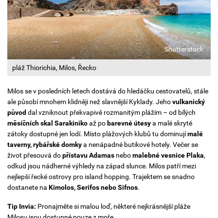
Shutterstock
pláž Thiorichia, Milos, Řecko
Milos se v posledních letech dostává do hledáčku cestovatelů, stále
ale působí mnohem klidněji než slavnější Kyklady. Jeho
vulkanický
původ
dal vzniknout překvapivě rozmanitým plážím – od bílých
měsíčních skal Sarakiniko
až po
barevné útesy
a malé skryté
zátoky dostupné jen lodí. Místo plážových klubů tu dominují
malé
taverny, rybářské domky
a nenápadné butikové hotely. Večer se
život přesouvá do
přístavu Adamas
nebo
malebné vesnice Plaka
,
odkud jsou nádherné výhledy na západ slunce. Milos patří mezi
nejlepší řecké ostrovy pro island hopping. Trajektem se snadno
dostanete na
Kimolos, Serifos nebo Sifnos
.
Tip Invia:
Pronajměte si malou loď, některé nejkrásnější pláže
Milosu jsou dostupné pouze z moře.