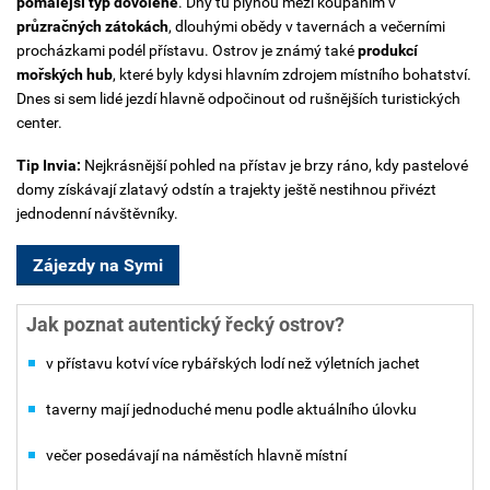
pomalejší typ dovolené
. Dny tu plynou mezi koupáním v
průzračných zátokách
, dlouhými obědy v tavernách a večerními
procházkami podél přístavu. Ostrov je známý také
produkcí
mořských hub
, které byly kdysi hlavním zdrojem místního bohatství.
Dnes si sem lidé jezdí hlavně odpočinout od rušnějších turistických
center.
Tip Invia:
Nejkrásnější pohled na přístav je brzy ráno, kdy pastelové
domy získávají zlatavý odstín a trajekty ještě nestihnou přivézt
jednodenní návštěvníky.
Zájezdy na Symi
Jak poznat autentický řecký ostrov?
v přístavu kotví více rybářských lodí než výletních jachet
taverny mají jednoduché menu podle aktuálního úlovku
večer posedávají na náměstích hlavně místní