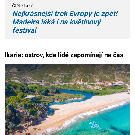
Čtěte také:
Nejkrásnější trek Evropy je zpět!
Madeira láká i na květinový
festival
Ikaria: ostrov, kde lidé zapomínají na čas