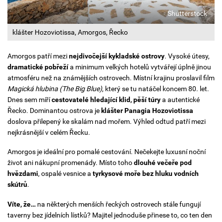
Shutterstock
klášter Hozoviotissa, Amorgos, Řecko
Amorgos patří mezi
nejdivočejší kykladské ostrovy
. Vysoké útesy,
dramatické pobřeží
a minimum velkých hotelů vytvářejí úplně jinou
atmosféru než na známějších ostrovech. Místní krajinu proslavil film
Magická hlubina (The Big Blue)
, který se tu natáčel koncem 80. let.
Dnes sem míří
cestovatelé hledající klid, pěší túry
a autentické
Řecko. Dominantou ostrova je
klášter Panagia Hozoviotissa
doslova přilepený ke skalám nad mořem. Výhled odtud patří mezi
nejkrásnější v celém Řecku.
Amorgos je ideální pro pomalé cestování. Nečekejte luxusní noční
život ani nákupní promenády. Místo toho
dlouhé večeře pod
hvězdami
, ospalé vesnice a
tyrkysové moře bez hluku vodních
skútrů
.
Víte, že…
na některých menších řeckých ostrovech stále fungují
taverny bez jídelních lístků? Majitel jednoduše přinese to, co ten den