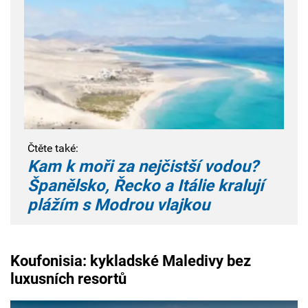
Čtěte také:
Kam k moři za nejčistší vodou?
Španělsko, Řecko a Itálie kralují
plážím s Modrou vlajkou
Koufonisia: kykladské Maledivy bez
luxusních resortů