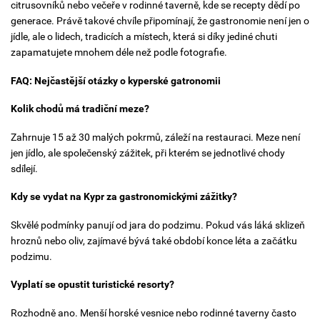
citrusovníků nebo večeře v rodinné taverně, kde se recepty dědí po
generace. Právě takové chvíle připomínají, že gastronomie není jen o
jídle, ale o lidech, tradicích a místech, která si díky jediné chuti
zapamatujete mnohem déle než podle fotografie.
FAQ: Nejčastější otázky o kyperské gatronomii
Kolik chodů má tradiční meze?
Zahrnuje 15 až 30 malých pokrmů, záleží na restauraci. Meze není
jen jídlo, ale společenský zážitek, při kterém se jednotlivé chody
sdílejí.
Kdy se vydat na Kypr za gastronomickými zážitky?
Skvělé podmínky panují od jara do podzimu. Pokud vás láká sklizeň
hroznů nebo oliv, zajímavé bývá také období konce léta a začátku
podzimu.
Vyplatí se opustit turistické resorty?
Rozhodně ano. Menší horské vesnice nebo rodinné taverny často