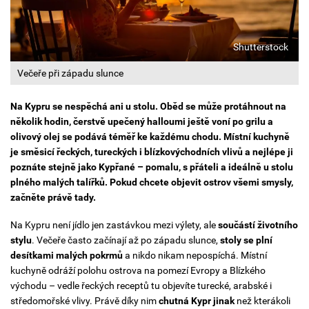
Shutterstock
Večeře při západu slunce
Na Kypru se nespěchá ani u stolu. Oběd se může protáhnout na
několik hodin, čerstvě upečený halloumi ještě voní po grilu a
olivový olej se podává téměř ke každému chodu. Místní kuchyně
je směsicí řeckých, tureckých i blízkovýchodních vlivů a nejlépe ji
poznáte stejně jako Kypřané – pomalu, s přáteli a ideálně u stolu
plného malých talířků. Pokud chcete objevit ostrov všemi smysly,
začněte právě tady.
Na Kypru není jídlo jen zastávkou mezi výlety, ale
součástí životního
stylu
. Večeře často začínají až po západu slunce,
stoly se plní
desítkami malých pokrmů
a nikdo nikam nepospíchá. Místní
kuchyně odráží polohu ostrova na pomezí Evropy a Blízkého
východu – vedle řeckých receptů tu objevíte turecké, arabské i
středomořské vlivy. Právě díky nim
chutná Kypr jinak
než kterákoli