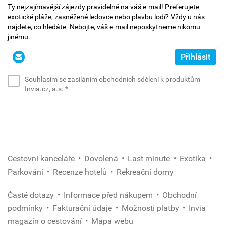
Ty nejzajímavější zájezdy pravidelně na váš e-mail! Preferujete
exotické pláže, zasněžené ledovce nebo plavbu lodí? Vždy u nás
najdete, co hledáte. Nebojte, váš e-mail neposkytneme nikomu
jinému.
Zadejte
Přihlásit
svůj
e-
Souhlasím se zasíláním obchodních sdělení k produktům
mail
(povinné)
Invia.cz, a.s.
*
*
(povinné)
Cestovní kanceláře
Dovolená
Last minute
Exotika
Parkování
Recenze hotelů
Rekreační domy
Časté dotazy
Informace před nákupem
Obchodní
podmínky
Fakturační údaje
Možnosti platby
Invia
magazín o cestování
Mapa webu