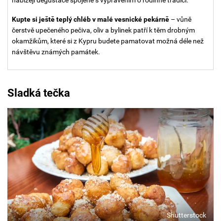
Kupte si ještě teplý chléb v malé vesnické pekárně
– vůně
čerstvě upečeného pečiva, oliv a bylinek patří k těm drobným
okamžikům, které si z Kypru budete pamatovat možná déle než
návštěvu známých památek.
Sladká tečka
Shutterstock