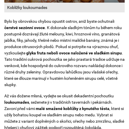
Koblížky loukoumades
Bylo by obrovskou chybou opustit ostrov, aniž byste ochutnali
čerstvé sezónní ovoce
. K dokonale sladkým tónům tu během roku
postupně dozrávají žluté melouny, kiwi, hroznové víno, granátová
jablka, fíky, jahody, třešně nebo místní maličké banány, známá je i
produkce citrusových plodů. Pokud si potrpíte na výraznou chuť,
vyzkoušejte
glyka fruta
neboli ovoce naložené ve sladkém sirupu
.
Tato tradiční cukrová pochoutka se jako prastará tradice udržuje na
venkově, kde hospodyně do cukrového rozvaru nakládají dokonce i
různé druhy zeleniny. Opravdovou lahůdkou jsou vlašské ořechy,
které se dlouze marinují v hustém kořeněném sirupu celé, včetně
slupky.
Až vás dožene mlsná, vydejte se okusit dekadentní pochoutku
loukoumades
, seženete ji v tradičních tavernách i pekárnách.
Zavoní před vámi
malé smažené koblížky z kynutého těsta
, které si
užily bohatou koupel ve sladkém sirupu nebo medu. Vybrat si
můžete z variant doplněných o skořici, ořechy nebo zmrzlinu, sladké
hřešení i chuťový zážitek podpoří rozpuštěná čokoláda.