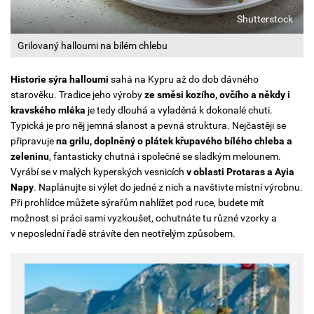
Shutterstock
Grilovaný halloumi na bílém chlebu
Historie sýra
halloumi
sahá na Kypru až do dob dávného
starověku. Tradice jeho výroby
ze směsi kozího, ovčího a někdy i
kravského mléka
je tedy dlouhá a vyladěná k dokonalé chuti.
Typická je pro něj jemná slanost a pevná struktura. Nejčastěji se
připravuje
na grilu, doplněný o plátek křupavého bílého chleba a
zeleninu
, fantasticky chutná i společně se sladkým melounem.
Vyrábí se v malých kyperských vesnicích
v oblasti Protaras a Ayia
Napy
. Naplánujte si výlet do jedné z nich a navštivte místní výrobnu.
Při prohlídce můžete sýrařům nahlížet pod ruce, budete mít
možnost si práci sami vyzkoušet, ochutnáte tu různé vzorky a
v neposlední řadě strávíte den neotřelým způsobem.