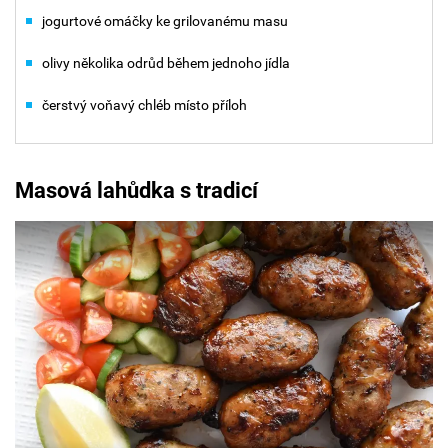
jogurtové omáčky ke grilovanému masu
olivy několika odrůd během jednoho jídla
čerstvý voňavý chléb místo příloh
Masová lahůdka s tradicí