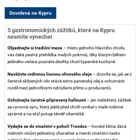
Dovolená na Kypru
5 gastronomických zážitků, které na Kypru
nesmíte vynechat
Objednejte si tradiční meze
– místo jednoho hlavního chodu
vás čeká pestrá přehlídka malých pokrmů, díky kterým během
jediného večera poznáte desítky chutí kyperské kuchyně.
Navštivte rodinnou lisovnu olivového oleje
– dozvíte se, jak se z
čerstvě sklizených oliv stává extra panenský olej a ochutnáte
rozdíl mezi jednotlivými odrůdami přímo u producentů.
Ochutnejte čerstvě připravený halloumi
– jen málokterý zážitek
se vyrovná sýru, který ještě před chvílí vznikal v malé rodinné
sýrárně a na stůl putuje téměř okamžitě.
Vydejte se do vinařství v pohoří Troodos
– horské klima dává
místním vínům jedinečný charakter a menší vinařství často
nabízejí degustace spojené s vyprávěním o rodinné tradici.