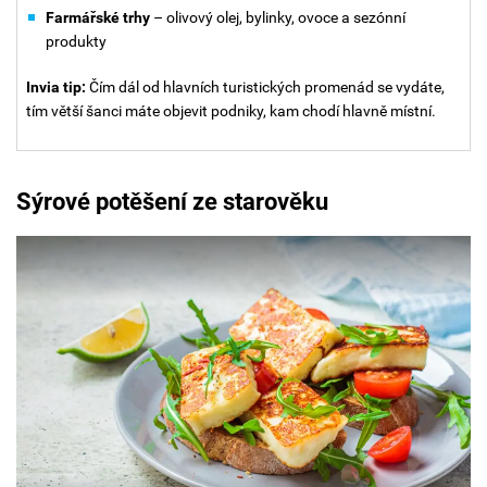
Farmářské trhy
– olivový olej, bylinky, ovoce a sezónní
produkty
Invia tip:
Čím dál od hlavních turistických promenád se vydáte,
tím větší šanci máte objevit podniky, kam chodí hlavně místní.
Sýrové potěšení ze starověku