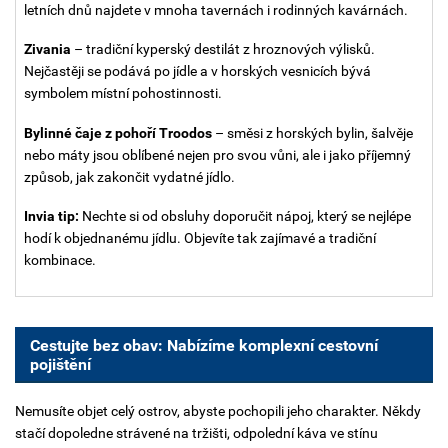
letních dnů najdete v mnoha tavernách i rodinných kavárnách.
Zivania
– tradiční kyperský destilát z hroznových výlisků.
Nejčastěji se podává po jídle a v horských vesnicích bývá
symbolem místní pohostinnosti.
Bylinné čaje z pohoří Troodos
– směsi z horských bylin, šalvěje
nebo máty jsou oblíbené nejen pro svou vůni, ale i jako příjemný
způsob, jak zakončit vydatné jídlo.
Invia tip:
Nechte si od obsluhy doporučit nápoj, který se nejlépe
hodí k objednanému jídlu. Objevíte tak zajímavé a tradiční
kombinace.
Cestujte bez obav: Nabízíme komplexní cestovní
pojištění
Nemusíte objet celý ostrov, abyste pochopili jeho charakter. Někdy
stačí dopoledne strávené na tržišti, odpolední káva ve stínu