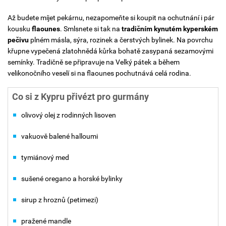
Až budete míjet pekárnu, nezapomeňte si koupit na ochutnání i pár
kousku
flaounes
. Smlsnete si tak na
tradičním kynutém kyperském
pečivu
plném másla, sýra, rozinek a čerstvých bylinek. Na povrchu
křupne vypečená zlatohnědá kůrka bohatě zasypaná sezamovými
semínky. Tradičně se připravuje na Velký pátek a během
velikonočního veselí si na flaounes pochutnává celá rodina.
Co si z Kypru přivézt pro gurmány
olivový olej z rodinných lisoven
vakuově balené halloumi
tymiánový med
sušené oregano a horské bylinky
sirup z hroznů (petimezi)
pražené mandle