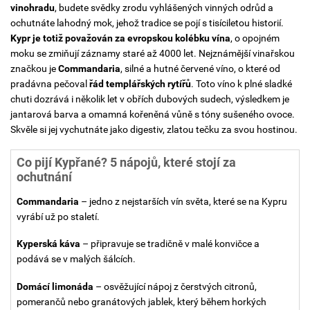
vinohradu
, budete svědky zrodu vyhlášených vinných odrůd a
ochutnáte lahodný mok, jehož tradice se pojí s tisíciletou historií.
Kypr je totiž považován za evropskou kolébku vína
, o opojném
moku se zmiňují záznamy staré až 4000 let. Nejznámější vinařskou
značkou je
Commandaria
, silné a hutné červené víno, o které od
pradávna pečoval
řád templářských rytířů
. Toto víno k plné sladké
chuti dozrává i několik let v obřích dubových sudech, výsledkem je
jantarová barva a omamná kořeněná vůně s tóny sušeného ovoce.
Skvěle si jej vychutnáte jako digestiv, zlatou tečku za svou hostinou.
Co pijí Kypřané? 5 nápojů, které stojí za
ochutnání
Commandaria
– jedno z nejstarších vín světa, které se na Kypru
vyrábí už po staletí.
Kyperská káva
– připravuje se tradičně v malé konvičce a
podává se v malých šálcích.
Domácí limonáda
– osvěžující nápoj z čerstvých citronů,
pomerančů nebo granátových jablek, který během horkých