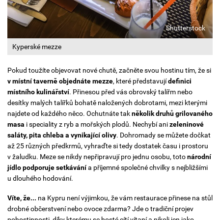
Shutterstock
Kyperské mezze
Pokud toužíte objevovat nové chutě, začněte svou hostinu tím, že si
v místní taverně objednáte
mezze
, které představují
definici
místního kulinářství
. Přinesou před vás obrovský talířm nebo
desítky malých talířků bohatě naložených dobrotami, mezi kterými
najdete od každého něco. Ochutnáte tak
několik druhů grilovaného
masa
i speciality z ryb a mořských plodů. Nechybí ani
zeleninové
saláty, pita chleba a vynikající olivy
. Dohromady se můžete dočkat
až 25 různých předkrmů, vyhraďte si tedy dostatek času i prostoru
v žaludku. Meze se nikdy nepřipravují pro jednu osobu, toto
národní
jídlo podporuje setkávání
a příjemné společné chvilky s nejbližšími
u dlouhého hodování.
Víte, že...
na Kypru není výjimkou, že vám restaurace přinese na stůl
drobné občerstvení nebo ovoce zdarma? Jde o tradiční projev
pohostinnosti, díky kterému se hosté cítí vítaní a nikoli jen jako