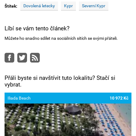
Dovolená letecky
Kypr
Severní Kypr
Štítek:
Líbí se vám tento článek?
Můžete ho snadno sdílet na sociálních sítích se svými přáteli.
Facebook
Twitter
RSS
Přáli byste si navštívit tuto lokalitu? Stačí si
vybrat.
Iliada Beach
10 972 Kč