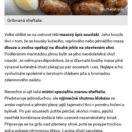
Shutterstock
Grilovaná sheftalia
Velké oblibě se na ostrově těší
masový špíz
souvlaki
. Jeho kouzlo
tkví v tom, že se kousky kuřecího, vepřového nebo jehněčího masa
dlouze a zvolna opékají na dlouhé jehle na otevřeném ohni
.
Podléváním marinádou plnou bylin se jeho neodolatelná chuť
násobí. Je velmi pravděpodobné, že si šťavnaté kostky masa plné
výrazné kořeněné chuti získají po pár soustech i vás. Nejlépe si ho
vychutnáte společně s čerstvým chlebem pita a hromadou
zeleninového salátu.
Nenechte si ujít také
místní specialitu zvanou sheftalia
.
Představuje jednoduchou, ale
výjimečně chutnou klobásu
ze
směsi vepřové a jehněcí plece, jejíž tajemství tkví v poměru koření a
bylinek. Po pár soustech ucítíte petržel, skořici i mátu, jejichž
neotřelá kombinace dodává této uzenině nezaměnitelný šmak.
Připravuje se na grilu nad plameny ohně, poté se posype trochou
soli a pokape citronovou šťávu. Lavina chutí zaručena.