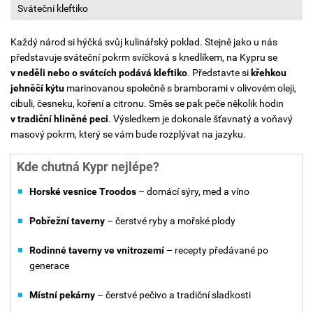
Sváteční kleftiko
Každý národ si hýčká svůj kulinářský poklad. Stejně jako u nás
představuje sváteční pokrm svíčková s knedlíkem, na Kypru se
v neděli nebo o svátcích podává
kleftiko
. Představte si
křehkou
jehněčí kýtu
marinovanou společně s bramborami v olivovém oleji,
cibuli, česneku, koření a citronu. Směs se pak peče několik hodin
v tradiční hliněné peci
. Výsledkem je dokonale šťavnatý a voňavý
masový pokrm, který se vám bude rozplývat na jazyku.
Kde chutná Kypr nejlépe?
Horské vesnice Troodos
– domácí sýry, med a víno
Pobřežní taverny
– čerstvé ryby a mořské plody
Rodinné taverny ve vnitrozemí
– recepty předávané po
generace
Místní pekárny
– čerstvé pečivo a tradiční sladkosti