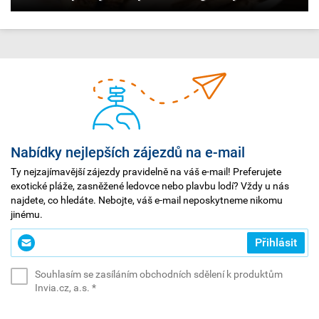
Nabídky nejlepších zájezdů na e-mail
Ty nejzajímavější zájezdy pravidelně na váš e-mail! Preferujete
exotické pláže, zasněžené ledovce nebo plavbu lodí? Vždy u nás
najdete, co hledáte. Nebojte, váš e-mail neposkytneme nikomu
jinému.
Zadejte
Přihlásit
svůj
e-
Souhlasím se zasíláním obchodních sdělení k produktům
mail
(povinné)
Invia.cz, a.s.
*
*
(povinné)