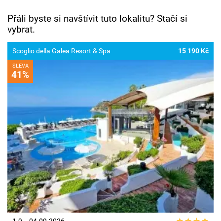
Přáli byste si navštívit tuto lokalitu? Stačí si
vybrat.
Scoglio della Galea Resort & Spa
15 190 Kč
SLEVA
41%
1.9. - 04.09.2026