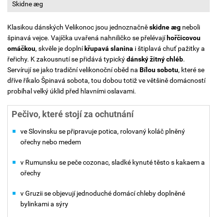
Skidne æg
Klasikou dánských Velikonoc jsou jednoznačně
skidne æg
neboli
špinavá vejce. Vajíčka uvařená nahniličko se přelévají
hořčicovou
omáčkou
, skvěle je doplní
křupavá slanina
i štiplavá chuť pažitky a
řeřichy. K zakousnutí se přidává typický
dánský žitný chléb
.
Servírují se jako tradiční velikonoční oběd na
Bílou sobotu
, které se
dříve říkalo Špinavá sobota, tou dobou totiž ve většině domácností
probíhal velký úklid před hlavními oslavami.
Pečivo, které stojí za ochutnání
ve Slovinsku se připravuje potica, rolovaný koláč plněný
ořechy nebo medem
v Rumunsku se peče cozonac, sladké kynuté těsto s kakaem a
ořechy
v Gruzii se objevují jednoduché domácí chleby doplněné
bylinkami a sýry