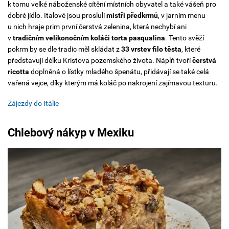
k tomu velké náboženské cítění místních obyvatel a také vášeň pro
dobré jídlo. Italové jsou proslulí
mistři předkrmů
, v jarním menu
u nich hraje prim první čerstvá zelenina, která nechybí ani
v
tradičním velikonočním koláči
torta pasqualina
. Tento svěží
pokrm by se dle tradic měl skládat z
33 vrstev filo těsta
, které
představují délku Kristova pozemského života. Náplň tvoří
čerstvá
ricotta
doplněná o lístky mladého špenátu, přidávají se také celá
vařená vejce, díky kterým má koláč po nakrojení zajímavou texturu.
Zájezdy do Itálie
Chlebový nákyp v Mexiku