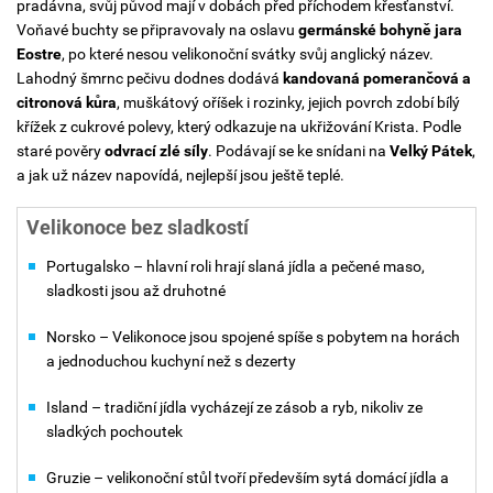
pradávna, svůj původ mají v dobách před příchodem křesťanství.
Voňavé buchty se připravovaly na oslavu
germánské bohyně jara
Eostre
, po které nesou velikonoční svátky svůj anglický název.
Lahodný šmrnc pečivu dodnes dodává
kandovaná pomerančová a
citronová kůra
, muškátový oříšek i rozinky, jejich povrch zdobí bílý
křížek z cukrové polevy, který odkazuje na ukřižování Krista. Podle
staré pověry
odvrací zlé síly
. Podávají se ke snídani na
Velký Pátek
,
a jak už název napovídá, nejlepší jsou ještě teplé.
Velikonoce bez sladkostí
Portugalsko – hlavní roli hrají slaná jídla a pečené maso,
sladkosti jsou až druhotné
Norsko – Velikonoce jsou spojené spíše s pobytem na horách
a jednoduchou kuchyní než s dezerty
Island – tradiční jídla vycházejí ze zásob a ryb, nikoliv ze
sladkých pochoutek
Gruzie – velikonoční stůl tvoří především sytá domácí jídla a