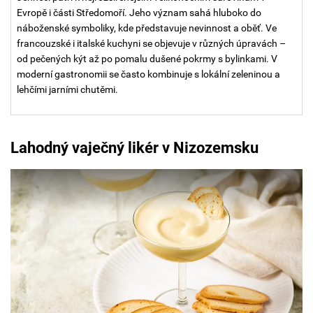
Evropě i části Středomoří. Jeho význam sahá hluboko do
náboženské symboliky, kde představuje nevinnost a oběť. Ve
francouzské i italské kuchyni se objevuje v různých úpravách –
od pečených kýt až po pomalu dušené pokrmy s bylinkami. V
moderní gastronomii se často kombinuje s lokální zeleninou a
lehčími jarními chutěmi.
Lahodný vaječný likér v Nizozemsku