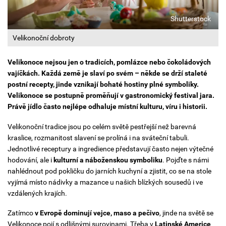
Shutterstock
Velikonoční dobroty
Velikonoce nejsou jen o tradicích, pomlázce nebo čokoládových
vajíčkách. Každá země je slaví po svém – někde se drží staleté
postní recepty, jinde vznikají bohaté hostiny plné symboliky.
Velikonoce se postupně proměňují v gastronomický festival jara.
Právě jídlo často nejlépe odhaluje místní kulturu, víru i historii.
Velikonoční tradice jsou po celém světě pestřejší než barevná
kraslice, rozmanitost slavení se prolíná i na sváteční tabuli.
Jednotlivé receptury a ingredience představují často nejen výtečné
hodování, ale i
kulturní a náboženskou symboliku
. Pojďte s námi
nahlédnout pod pokličku do jarních kuchyní a zjistit, co se na stole
vyjímá místo nádivky a mazance u našich blízkých sousedů i ve
vzdálených krajích.
Zatímco
v Evropě dominují vejce, maso a pečivo
, jinde na světě se
Velikonoce pojí s odlišnými surovinami. Třeba v
Latinské Americe