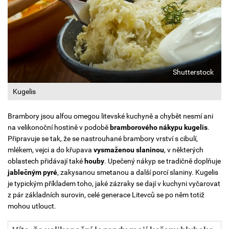
Shutterstock
Kugelis
Brambory jsou alfou omegou litevské kuchyně a chybět nesmí ani
na velikonoční hostině v podobě
bramborového nákypu
kugelis
.
Připravuje se tak, že se nastrouhané brambory vrství s cibulí,
mlékem, vejci a do křupava
vysmaženou slaninou
, v některých
oblastech přidávají také
houby
. Upečený nákyp se tradičně doplňuje
jablečným pyré
, zakysanou smetanou a další porcí slaniny. Kugelis
je typickým příkladem toho, jaké zázraky se dají v kuchyni vyčarovat
z pár základních surovin, celé generace Litevců se po něm totiž
mohou utlouct.