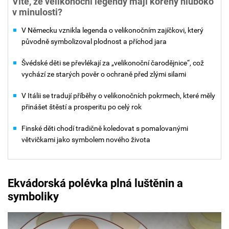
Víte, že velikonoční legendy mají kořeny hluboko
v minulosti?
V Německu vznikla legenda o velikonočním zajíčkovi, který
původně symbolizoval plodnost a příchod jara
Švédské děti se převlékají za „velikonoční čarodějnice“, což
vychází ze starých pověr o ochraně před zlými silami
V Itálii se tradují příběhy o velikonočních pokrmech, které měly
přinášet štěstí a prosperitu po celý rok
Finské děti chodí tradičně koledovat s pomalovanými
větvičkami jako symbolem nového života
Ekvádorská polévka plná luštěnin a
symboliky