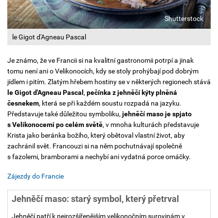
Shutterstock
le Gigot d'Agneau Pascal
Je známo, že ve Francii si na kvalitní gastronomii potrpí a jinak
tomu není ani o Velikonocích, kdy se stoly prohýbají pod dobrým
jídlem i pitím. Zlatým hřebem hostiny se v některých regionech stává
le Gigot d'Agneau Pascal
,
pečínka z jehněčí kýty plněná
česnekem
, která se při každém soustu rozpadá na jazyku.
Představuje také důležitou symboliku,
jehněčí maso je spjato
s Velikonocemi po celém světě
, v mnoha kulturách představuje
Krista jako beránka božího, který obětoval vlastní život, aby
zachránil svět. Francouzi si na něm pochutnávají společně
s fazolemi, bramborami a nechybí ani vydatná porce omáčky.
Zájezdy do Francie
Jehněčí maso: starý symbol, který přetrval
Jehněčí patří k nejrozšířenějším velikonočním surovinám v