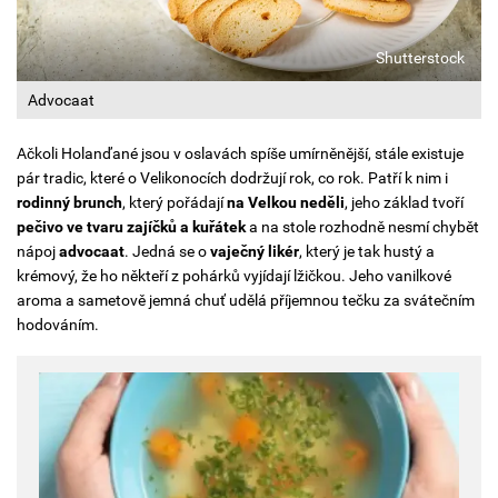
Shutterstock
Advocaat
Ačkoli Holanďané jsou v oslavách spíše umírněnější, stále existuje
pár tradic, které o Velikonocích dodržují rok, co rok. Patří k nim i
rodinný brunch
, který pořádají
na Velkou neděli
, jeho základ tvoří
pečivo ve tvaru zajíčků a kuřátek
a na stole rozhodně nesmí chybět
nápoj
advocaat
. Jedná se o
vaječný likér
, který je tak hustý a
krémový, že ho někteří z pohárků vyjídají lžičkou. Jeho vanilkové
aroma a sametově jemná chuť udělá příjemnou tečku za svátečním
hodováním.