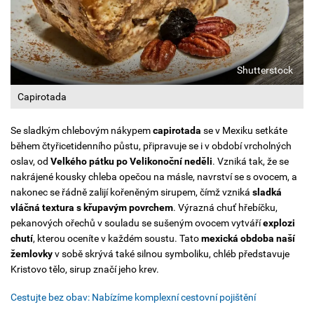
Shutterstock
Capirotada
Se sladkým chlebovým nákypem
capirotada
se v Mexiku setkáte
během čtyřicetidenního půstu, připravuje se i v období vrcholných
oslav, od
Velkého pátku po Velikonoční neděli
. Vzniká tak, že se
nakrájené kousky chleba opečou na másle, navrství se s ovocem, a
nakonec se řádně zalijí kořeněným sirupem, čímž vzniká
sladká
vláčná textura s křupavým povrchem
. Výrazná chuť hřebíčku,
pekanových ořechů v souladu se sušeným ovocem vytváří
explozi
chutí
, kterou oceníte v každém soustu. Tato
mexická obdoba naší
žemlovky
v sobě skrývá také silnou symboliku, chléb představuje
Kristovo tělo, sirup značí jeho krev.
Cestujte bez obav: Nabízíme komplexní cestovní pojištění