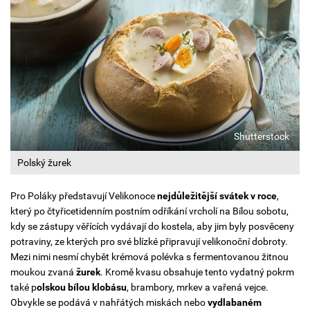
Shutterstock
Polský žurek
Pro Poláky představují Velikonoce
nejdůležitější svátek v roce
,
který po čtyřicetidenním postním odříkání vrcholí na Bílou sobotu,
kdy se zástupy věřících vydávají do kostela, aby jim byly posvěceny
potraviny, ze kterých pro své blízké připravují velikonoční dobroty.
Mezi nimi nesmí chybět krémová polévka s fermentovanou žitnou
moukou zvaná
žurek
. Kromě kvasu obsahuje tento vydatný pokrm
také p
olskou bílou klobásu
, brambory, mrkev a vařená vejce.
Obvykle se podává v nahřátých miskách nebo
vydlabaném