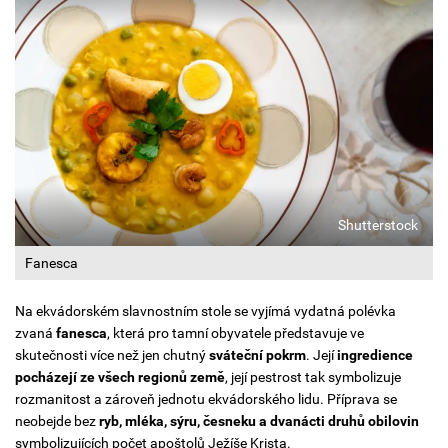
Shutterstock
Fanesca
Na ekvádorském slavnostním stole se vyjímá vydatná polévka
zvaná
fanesca
, která pro tamní obyvatele představuje ve
skutečnosti více než jen chutný
sváteční pokrm
. Její
ingredience
pocházejí ze všech regionů země
, její pestrost tak symbolizuje
rozmanitost a zároveň jednotu ekvádorského lidu. Příprava se
neobejde bez
ryb, mléka, sýru, česneku a dvanácti druhů obilovin
symbolizujících počet apoštolů Ježíše Krista.