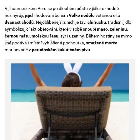
V jihoamerickém Peru se po dlouhém půstu v jídle rozhodně
nežinýrují, jejich hodování během
Velké neděle
většinou čítá
dvanáct chodů
. Nejoblíbenější z nich je tzv.
chiriuchu
, tradiční jídlo
symbolizující akt obětování, které v sobě snoubí
maso, zeleninu,
černou mátu, mořskou řasu
, sýr i uzeniny. Během hostiny se mimo
jiné podává i místní vyhlášená pochoutka,
smažené morče
marinované v
peruánském kukuřičném pivu
.