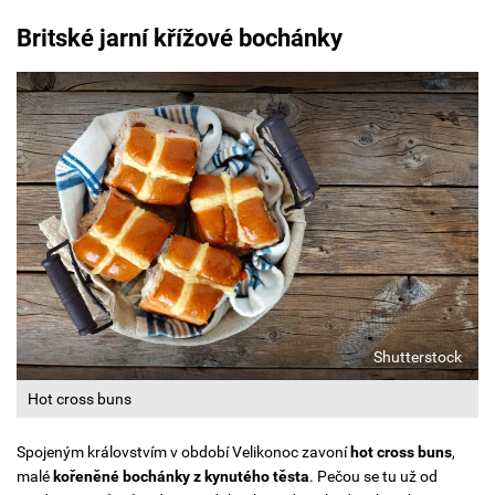
Britské jarní křížové bochánky
Shutterstock
Hot cross buns
Spojeným královstvím v období Velikonoc zavoní
hot cross buns
,
malé
kořeněné bochánky z kynutého těsta
. Pečou se tu už od