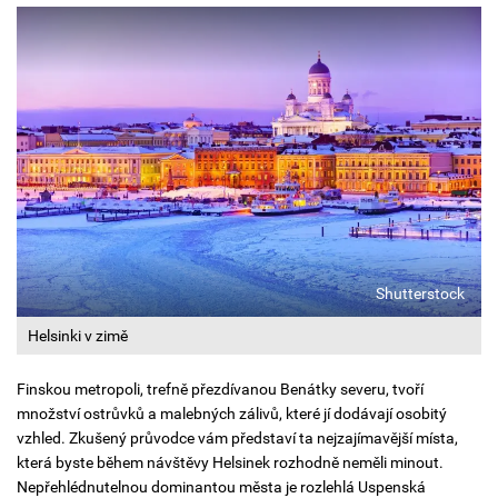
Shutterstock
Helsinki v zimě
Finskou metropoli, trefně přezdívanou Benátky severu, tvoří
množství ostrůvků a malebných zálivů, které jí dodávají osobitý
vzhled. Zkušený průvodce vám představí ta nejzajímavější místa,
která byste během návštěvy Helsinek rozhodně neměli minout.
Nepřehlédnutelnou dominantou města je rozlehlá Uspenská