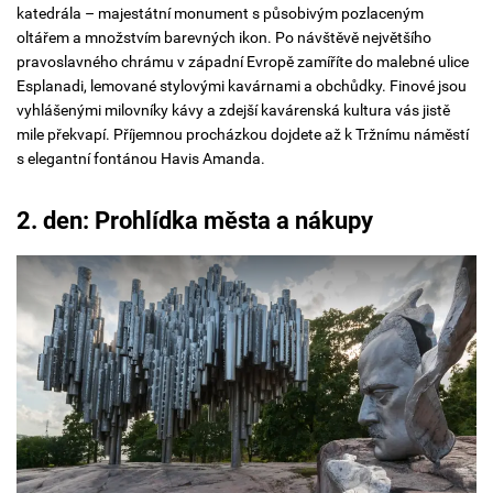
katedrála – majestátní monument s působivým pozlaceným
oltářem a množstvím barevných ikon. Po návštěvě největšího
pravoslavného chrámu v západní Evropě zamíříte do malebné ulice
Esplanadi, lemované stylovými kavárnami a obchůdky. Finové jsou
vyhlášenými milovníky kávy a zdejší kavárenská kultura vás jistě
mile překvapí. Příjemnou procházkou dojdete až k Tržnímu náměstí
s elegantní fontánou Havis Amanda.
2. den: Prohlídka města a nákupy