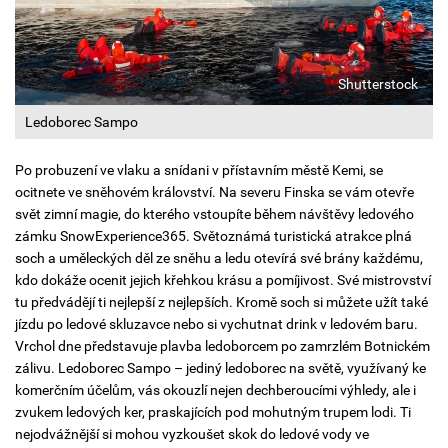
Shutterstock
Ledoborec Sampo
Po probuzení ve vlaku a snídani v přístavním městě Kemi, se
ocitnete ve sněhovém království. Na severu Finska se vám otevře
svět zimní magie, do kterého vstoupíte během návštěvy ledového
zámku SnowExperience365. Světoznámá turistická atrakce plná
soch a uměleckých děl ze sněhu a ledu otevírá své brány každému,
kdo dokáže ocenit jejich křehkou krásu a pomíjivost. Své mistrovství
tu předvádějí ti nejlepší z nejlepších. Kromě soch si můžete užít také
jízdu po ledové skluzavce nebo si vychutnat drink v ledovém baru.
Vrchol dne představuje plavba ledoborcem po zamrzlém Botnickém
zálivu. Ledoborec Sampo – jediný ledoborec na světě, využívaný ke
komerčním účelům, vás okouzlí nejen dechberoucími výhledy, ale i
zvukem ledových ker, praskajících pod mohutným trupem lodi. Ti
nejodvážnější si mohou vyzkoušet skok do ledové vody ve