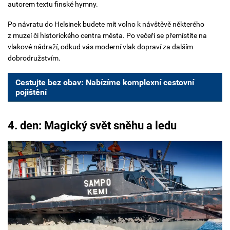
autorem textu finské hymny.
Po návratu do Helsinek budete mít volno k návštěvě některého
z muzeí či historického centra města. Po večeři se přemístíte na
vlakové nádraží, odkud vás moderní vlak dopraví za dalším
dobrodružstvím.
Cestujte bez obav: Nabízíme komplexní cestovní
pojištění
4. den: Magický svět sněhu a ledu