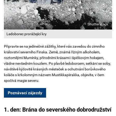
Shutterstock
Ledoborec prorážející kry
Připravte se na jedinečné zážitky, které vás zavedou do zimního
království severního Finska. Země, známá řízným alkoholem,
roztomilými Mumínky, přírodními krásami i špičkovým hokejem,
vládne nevšedním kouzlem. Po plavbě ledoborcem, setkání se soby,
návštěvě kýčovitě krásných městeček a ochutnání borůvkového
koláče s krkolomným názvem Mustikkapiirakka, objevíte, v čem
spočívá magie severu.
Poznávací zájezdy
1. den: Brána do severského dobrodružství