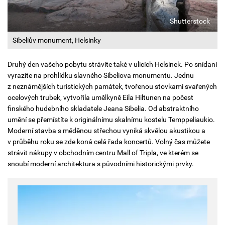
Shutterstock
Sibeliův monument, Helsinky
Druhý den vašeho pobytu strávíte také v ulicích Helsinek. Po snídani
vyrazíte na prohlídku slavného Sibeliova monumentu. Jednu
z neznámějších turistických památek, tvořenou stovkami svařených
ocelových trubek, vytvořila umělkyně Eila Hiltunen na počest
finského hudebního skladatele Jeana Sibelia. Od abstraktního
umění se přemístíte k originálnímu skalnímu kostelu Temppeliaukio.
Moderní stavba s měděnou střechou vyniká skvělou akustikou a
v průběhu roku se zde koná celá řada koncertů. Volný čas můžete
strávit nákupy v obchodním centru Mall of Tripla, ve kterém se
snoubí moderní architektura s původními historickými prvky.