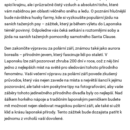
spící krajinu, ale i průzračně čistý vzduch a absolutní ticho, které
vám nabídnou jen oblasti věčného sněhu a ledu. O poznání hlučnější
bude návštěva husky farmy, kde si vyzkoušíte populární jízdu na
saních tažených psy – zážitek, který je během výletu do Laponska
téměř povinný. Odpoledne vás čeká setkání s roztomilými soby a
jízda na saních tažených pomocníky samotného Santa Clause.
Den zakončíte výpravou za polární září, známou také jako aurora
borealis – přírodním jevem, který fascinuje lidi po staletí. V
Laponsku lze záři pozorovat zhruba 200 dní v roce, což z něj činí
jedno z nejlepších míst na světě pro sledování tohoto přírodního
fenoménu. Vaši večerní výpravu za polární září povede zkušený
průvodce, který vás nejen zavede na místa s největší šancí k jejímu
pozorování, ale také vám poskytne tipy na fotografování, aby vaše
záběry tohoto jedinečného přírodního divadla byly co nejlepší. Nad
šálkem horkého nápoje a tradičním laponským perníčkem budete
mít možnost nejen sledovat magickou polární záři, ale také si užít
klid a krásu laponské přírody. Tento zážitek bude dozajista patřit k
jednomu z vrcholů vaší dovolené.