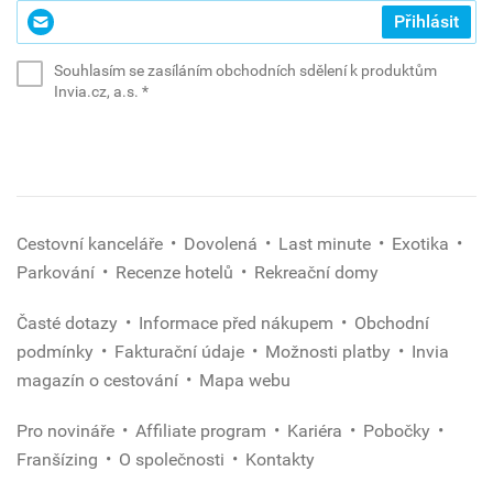
Zadejte
Přihlásit
svůj
e-
Souhlasím se zasíláním obchodních sdělení k produktům
mail
(povinné)
Invia.cz, a.s.
*
*
(povinné)
Cestovní kanceláře
Dovolená
Last minute
Exotika
Parkování
Recenze hotelů
Rekreační domy
Časté dotazy
Informace před nákupem
Obchodní
podmínky
Fakturační údaje
Možnosti platby
Invia
magazín o cestování
Mapa webu
Pro novináře
Affiliate program
Kariéra
Pobočky
Franšízing
O společnosti
Kontakty