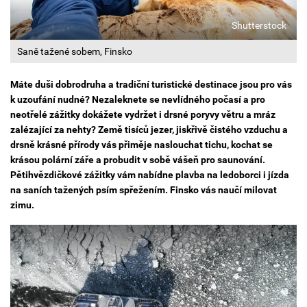
Shutterstock
Saně tažené sobem, Finsko
Máte duši dobrodruha a tradiční turistické destinace jsou pro vás
k uzoufání nudné? Nezaleknete se nevlídného počasí a pro
neotřelé zážitky dokážete vydržet i drsné poryvy větru a mráz
zalézající za nehty? Země tisíců jezer, jiskřivě čistého vzduchu a
drsně krásné přírody vás přiměje naslouchat tichu, kochat se
krásou polární záře a probudit v sobě vášeň pro saunování.
Pětihvězdičkové zážitky vám nabídne plavba na ledoborci i jízda
na saních tažených psím spřežením. Finsko vás naučí milovat
zimu.