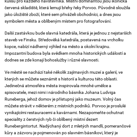
kulisu pro každého návštěvníka. Místní dominantou jsou ikonická
červená skladiště, která lemují břehy řeky Porvoo. Původně sloužila
jako úložiště zboží, které sem přiváželi obchodníci, a dnes jsou
symbolem města a oblíbeným místem pro fotografování.
Další zastávkou bude slavná katedrála, která je jednou z nejstarších
staveb ve Finsku. Středověká katedrála, postavená na vrcholku
kopce, nabízí nádherný výhled na město a okolní krajinu.
Impozantní budova byla svědkem mnoha historických událostí a
dodnes se zde konají bohoslužby i různé slavnosti.
Ve městě se nachází také několik zajímavých muzeí a galerií, ve
kterých se můžete seznámit s historií a kulturou této oblasti.
Jedinečná atmosféra města inspirovala mnohé umělce a
spisovatele, mezi nimi i národního básníka Johana Ludviga
Runeberga, jehož domov je přístupný jako muzeum. Volný čas
můžete strávit v některém z místních podniků. Porvoo je proslulé
vynikajícími restauracemi a kavárnami. Nezapomeňte ochutnat
speciality z čerstvých ryb či oblíbený místní dezert
Runebergintortut. Nadýchaný dort z mletých mandlí, pomerančové
kůry a zázvoru je pojmenován po slavném básníkovi, který je