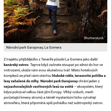
Shutterstock
Národní park Garajonay, La Gomera
Z trajektu přijíždějícího z Tenerife působí La Gomera jako další
kanárský ostrov
. Teprve když začnete stoupat po silnici do hor ve
vnitrozemí, ukáže vám svou skutečnou tvář.
Místo hotelových
komplexů se před vámi otevřou
hluboké rokle, terasovitá políčka a
lesy zahalené do mlhy
.
Národní park Garajonay
chrání jeden z
nejzachovalejších vavřínových lesů na světě
– ekosystém, který
kdysi pokrýval velkou část jižní Evropy. Vlhký vzduch, mech
porůstající kmeny stromů a téměř mysteriózní ticho vytvářejí
atmosféru, která připomíná spíš pohádku než subtropický ostrov.