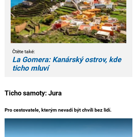
Čtěte také:
La Gomera: Kanárský ostrov, kde
ticho mluví
Ticho samoty: Jura
Pro cestovatele, kterým nevadí být chvíli bez lidí.