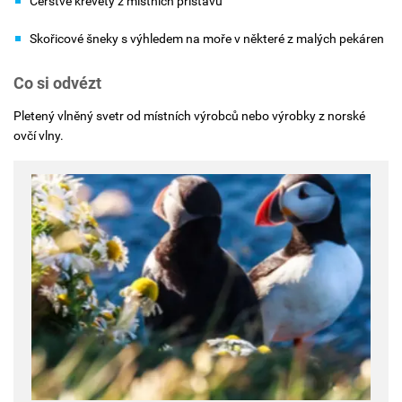
Čerstvé krevety z místních přístavů
Skořicové šneky s výhledem na moře v některé z malých pekáren
Co si odvézt
Pletený vlněný svetr od místních výrobců nebo výrobky z norské
ovčí vlny.