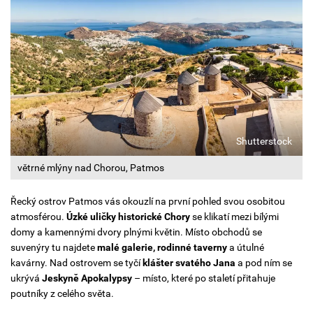
Shutterstock
větrné mlýny nad Chorou, Patmos
Řecký ostrov Patmos vás okouzlí na první pohled svou osobitou
atmosférou.
Úzké uličky
historické Chory
se klikatí mezi bílými
domy a kamennými dvory plnými květin. Místo obchodů se
suvenýry tu najdete
malé galerie, rodinné taverny
a útulné
kavárny.
Nad ostrovem se tyčí
klášter svatého Jana
a pod ním se
ukrývá
Jeskyně Apokalypsy
– místo, které po staletí přitahuje
poutníky z celého světa.