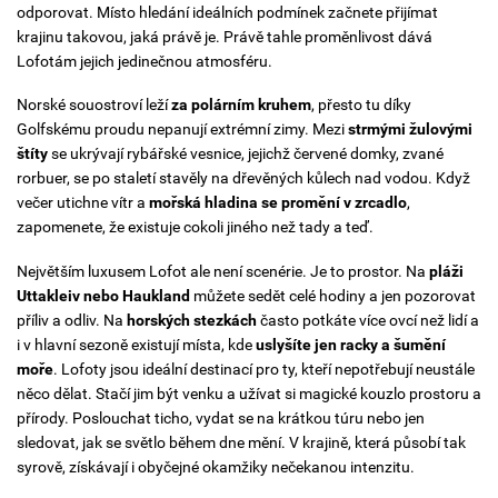
odporovat. Místo hledání ideálních podmínek začnete přijímat
krajinu takovou, jaká právě je.
Právě tahle proměnlivost dává
Lofotám jejich jedinečnou atmosféru.
Norské souostroví leží
za polárním kruhem
, přesto tu díky
Golfskému proudu nepanují extrémní zimy. Mezi
strmými žulovými
štíty
se ukrývají rybářské vesnice, jejichž červené domky, zvané
rorbuer, se po staletí stavěly na dřevěných kůlech nad vodou. Když
večer utichne vítr a
mořská hladina se promění v zrcadlo
,
zapomenete, že existuje cokoli jiného než tady a teď.
Největším luxusem Lofot ale není scenérie. Je to prostor. Na
pláži
Uttakleiv nebo Haukland
můžete sedět celé hodiny a jen pozorovat
příliv a odliv. Na
horských stezkách
často potkáte více ovcí než lidí a
i v hlavní sezoně existují místa, kde
uslyšíte jen racky a šumění
moře
.
Lofoty jsou ideální destinací pro ty, kteří nepotřebují neustále
něco dělat. Stačí jim být venku a užívat si magické kouzlo prostoru a
přírody. Poslouchat ticho, vydat se na krátkou túru nebo jen
sledovat, jak se světlo během dne mění. V krajině, která působí tak
syrově, získávají i obyčejné okamžiky nečekanou intenzitu.