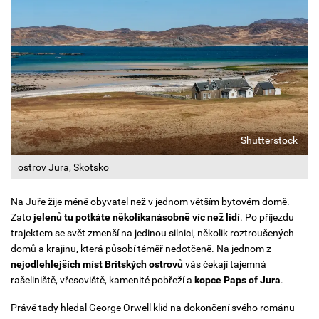
Shutterstock
ostrov Jura, Skotsko
Na Juře žije méně obyvatel než v jednom větším bytovém domě.
Zato
jelenů tu potkáte několikanásobně víc než lidí
.
Po příjezdu
trajektem se svět zmenší na jedinou silnici, několik roztroušených
domů a krajinu, která působí téměř nedotčeně. Na jednom z
nejodlehlejších míst Britských ostrovů
vás čekají tajemná
rašeliniště, vřesoviště, kamenité pobřeží a
kopce Paps of Jura
.
Právě tady hledal George Orwell klid na dokončení svého románu