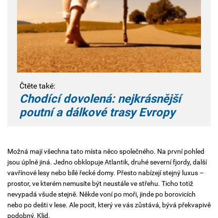
Čtěte také:
Chodící dovolená: nejkrásnější
poutní a dálkové trasy Evropy
Možná mají všechna tato místa něco společného.
Na první pohled
jsou úplně jiná. Jedno obklopuje Atlantik, druhé severní fjordy, další
vavřínové lesy nebo bílé řecké domy. Přesto nabízejí stejný luxus –
prostor, ve kterém nemusíte být neustále ve střehu. Ticho totiž
nevypadá všude stejně. Někde voní po moři, jinde po borovicích
nebo po dešti v lese. Ale pocit, který ve vás zůstává, bývá překvapivě
podobný. Klid.