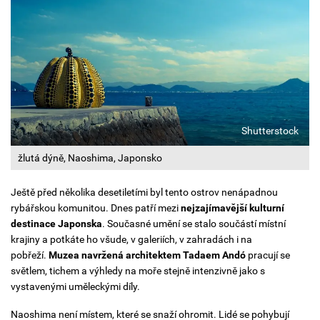
Shutterstock
žlutá dýně, Naoshima, Japonsko
Ještě před několika desetiletími byl tento ostrov nenápadnou
rybářskou komunitou. Dnes patří mezi
nejzajímavější kulturní
destinace Japonska
. Současné umění se stalo součástí místní
krajiny a potkáte ho všude, v galeriích, v zahradách i na
pobřeží.
Muzea navržená architektem Tadaem Andó
pracují se
světlem, tichem a výhledy na moře stejně intenzivně jako s
vystavenými uměleckými díly.
Naoshima není místem, které se snaží ohromit. Lidé se pohybují