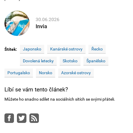
30.06.2026
Invia
Japonsko
Kanárské ostrovy
Řecko
Štítek:
Dovolená letecky
Skotsko
Španělsko
Portugalsko
Norsko
Azorské ostrovy
Líbí se vám tento článek?
Můžete ho snadno sdílet na sociálních sítích se svými přáteli.
Facebook
Twitter
RSS