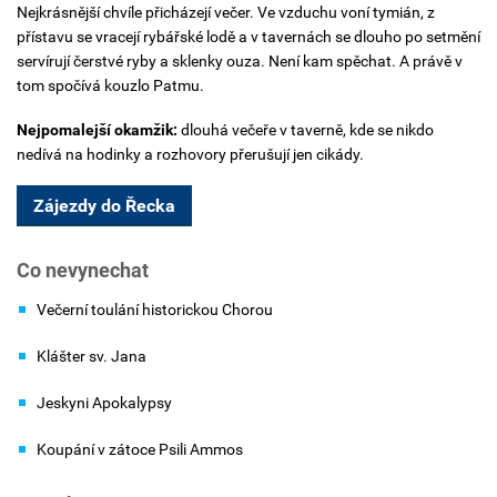
Nejkrásnější chvíle přicházejí večer. Ve vzduchu voní tymián, z
přístavu se vracejí rybářské lodě a v tavernách se dlouho po setmění
servírují čerstvé ryby a sklenky ouza. Není kam spěchat. A právě v
tom spočívá kouzlo Patmu.
Nejpomalejší okamžik:
dlouhá večeře v taverně, kde se nikdo
nedívá na hodinky a rozhovory přerušují jen cikády.
Zájezdy do Řecka
Co nevynechat
Večerní toulání historickou Chorou
Klášter sv. Jana
Jeskyni Apokalypsy
Koupání v zátoce Psili Ammos