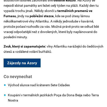
souostroví dodnes zachovalo své
osobité kouzlo
. Na Azory se
nejezdí sbírat památky ani ležet celý týden na pláži. Každý den tu
vypadá trochu jinak. Někdy skončí u
termálních pramenů ve
Furnasu
, jindy na
pobřežní stezce
, kde se pod útesy lámou
několikametrové vlny Atlantiku. A někdy jednoduše v kavárně,
protože počasí rozhodlo za vás. Možná právě proto se odtud lidé
vracejí odpočatější než z dovolených, které byly naplánované do
poslední minuty.
Zvuk, který si zapamatujete:
vlny Atlantiku narážející do čedičových
útesů a vzdálené volání buřňáků.
Zájezdy na Azory
Co nevynechat
Východ slunce nad kráterem Sete Cidades
Koupání v termálních jezírkách Poça da Dona Beija nebo Terra
Nostra