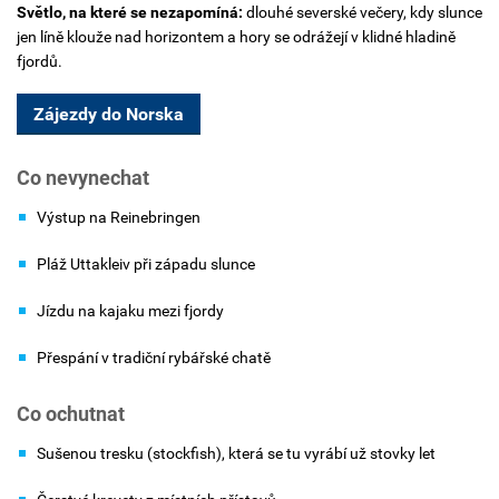
Světlo, na které se nezapomíná:
dlouhé severské večery, kdy slunce
jen líně klouže nad horizontem a hory se odrážejí v klidné hladině
fjordů.
Zájezdy do Norska
Co nevynechat
Výstup na Reinebringen
Pláž Uttakleiv při západu slunce
Jízdu na kajaku mezi fjordy
Přespání v tradiční rybářské chatě
Co ochutnat
Sušenou tresku (stockfish), která se tu vyrábí už stovky let