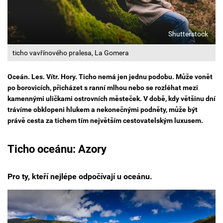
Shutterstock
ticho vavřínového pralesa, La Gomera
Oceán. Les. Vítr. Hory. Ticho nemá jen jednu podobu. Může vonět
po borovicích, přicházet s ranní mlhou nebo se rozléhat mezi
kamennými uličkami ostrovních městeček. V době, kdy většinu dní
trávíme obklopeni hlukem a nekonečnými podněty, může být
právě cesta za tichem tím největším cestovatelským luxusem.
Ticho oceánu: Azory
Pro ty, kteří nejlépe odpočívají u oceánu.