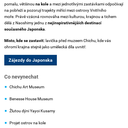
pomalu, většinou
na kole
a mezi jednotlivými zastávkami odpočívají
na pobřeží a pozorují trajekty mířící mezi ostrovy Vnitřního
moře.
Právě vzácná rovnováha mezi kulturou, krajinou a tichem
dělá z Naoshimy jednu z
nejinspirativnějších destinací
současného Japonska
.
Místo, kde se zastavit:
lavička před muzeem Chichu, kde vás
ohromí krajina stejně jako umělecká díla uvnitř.
Zájezdy do Japonska
Co nevynechat
Chichu Art Museum
Benesse House Museum
Žlutou dýni Yayoi Kusamy
Projet ostrov na kole