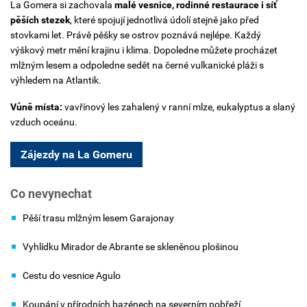
La Gomera si zachovala
malé vesnice, rodinné restaurace i síť
pěších stezek
, které spojují jednotlivá údolí stejně jako před
stovkami let.
Právě pěšky se ostrov poznává nejlépe. Každý
výškový metr mění krajinu i klima. Dopoledne můžete procházet
mlžným lesem a odpoledne sedět na černé vulkanické pláži s
výhledem na Atlantik.
Vůně místa:
vavřínový les zahalený v ranní mlze, eukalyptus a slaný
vzduch oceánu.
Zájezdy na La Gomeru
Co nevynechat
Pěší trasu mlžným lesem Garajonay
Vyhlídku Mirador de Abrante se skleněnou plošinou
Cestu do vesnice Agulo
Koupání v přírodních bazénech na severním pobřeží