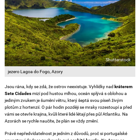
Shutterstock
jezero Lagoa do Fogo, Azory
Jsou rána, kdy se zdá, že ostrov neexistuje.
Vyhlídky nad
kráterem
Sete Cidades
mizí pod hustou mlhou, oceán splývá s oblohou a
jediným zvukem je šumění větru, který šeptá svou píseň živým
plotům z hortenzií. O pár hodin později se mraky rozestoupí a před
vámi se otevře krajina, kvůli které lidé létají přes půl Atlantiku. Na
Azorách se rychle naučíte, že plán se vždy změní.
Právě nepředvídatelnost je jedním z důvodů, proč si portugalské