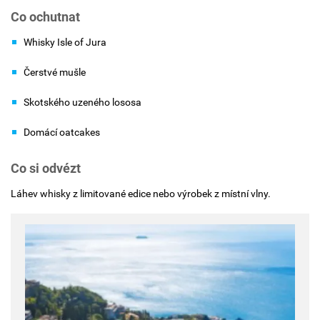
Co ochutnat
Whisky Isle of Jura
Čerstvé mušle
Skotského uzeného lososa
Domácí oatcakes
Co si odvézt
Láhev whisky z limitované edice nebo výrobek z místní vlny.