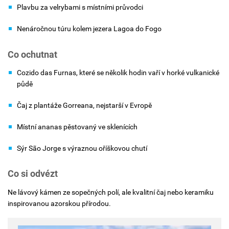
Plavbu za velrybami s místními průvodci
Nenáročnou túru kolem jezera Lagoa do Fogo
Co ochutnat
Cozido das Furnas, které se několik hodin vaří v horké vulkanické
půdě
Čaj z plantáže Gorreana, nejstarší v Evropě
Místní ananas pěstovaný ve sklenících
Sýr São Jorge s výraznou oříškovou chutí
Co si odvézt
Ne lávový kámen ze sopečných polí, ale kvalitní čaj nebo keramiku
inspirovanou azorskou přírodou.