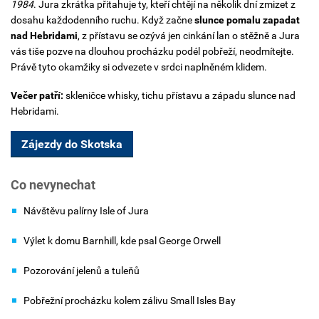
1984
. Jura zkrátka přitahuje ty, kteří chtějí na několik dní zmizet z
dosahu každodenního ruchu.
Když začne
slunce pomalu zapadat
nad Hebridami
, z přístavu se ozývá jen cinkání lan o stěžně a Jura
vás tiše pozve na dlouhou procházku podél pobřeží, neodmítejte.
Právě tyto okamžiky si odvezete v srdci naplněném klidem.
Večer patří:
skleničce whisky, tichu přístavu a západu slunce nad
Hebridami.
Zájezdy do Skotska
Co nevynechat
Návštěvu palírny Isle of Jura
Výlet k domu Barnhill, kde psal George Orwell
Pozorování jelenů a tuleňů
Pobřežní procházku kolem zálivu Small Isles Bay