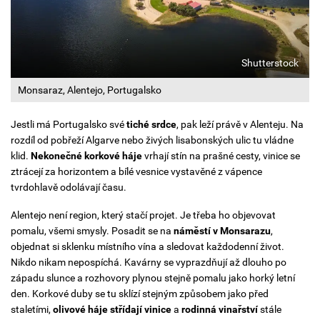
Shutterstock
Monsaraz, Alentejo, Portugalsko
Jestli má Portugalsko své
tiché srdce
, pak leží právě v Alenteju.
Na
rozdíl od pobřeží Algarve nebo živých lisabonských ulic tu vládne
klid.
Nekonečné korkové háje
vrhají stín na prašné cesty, vinice se
ztrácejí za horizontem a bílé vesnice vystavěné z vápence
tvrdohlavě odolávají času.
Alentejo není region, který stačí projet. Je třeba ho objevovat
pomalu, všemi smysly. Posadit se na
náměstí v Monsarazu
,
objednat si sklenku místního vína a sledovat každodenní život.
Nikdo nikam nepospíchá. Kavárny se vyprazdňují až dlouho po
západu slunce a rozhovory plynou stejně pomalu jako horký letní
den.
Korkové duby se tu sklízí stejným způsobem jako před
staletími,
olivové háje střídají vinice
a
rodinná vinařství
stále