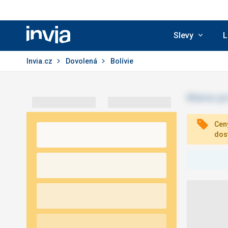
Slevy
L
Invia.cz
Invia.cz
Dovolená
Bolívie
Ceny
dos