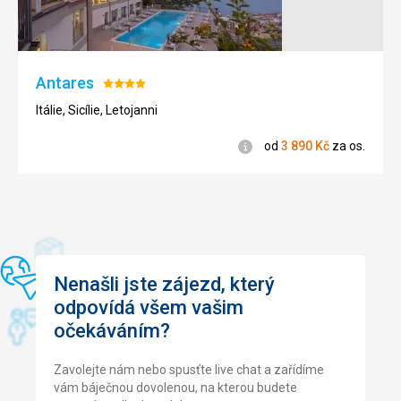
Pláže
Antares
Hodnocení:
4/5
Itálie, Sicílie, Letojanni
Informace
od
3 890
Kč
za os.
Nenašli jste zájezd, který
odpovídá všem vašim
očekáváním?
Zavolejte nám nebo spusťte live chat a zařídíme
vám báječnou dovolenou, na kterou budete