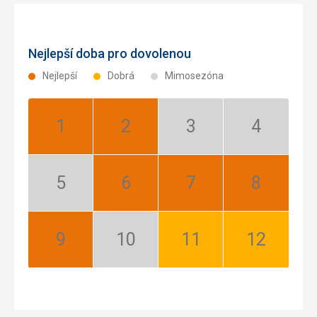
Nejlepší doba pro dovolenou
Nejlepší
Dobrá
Mimosezóna
Leden:
Únor:
Březen:
Duben:
Nejlepší
Nejlepší
Mimosezóna
Mimosezóna
Květen:
Červen:
Červenec:
Srpen:
Mimosezóna
Nejlepší
Nejlepší
Nejlepší
Září:
Říjen:
Listopad:
Prosinec:
Nejlepší
Mimosezóna
Dobrá
Dobrá