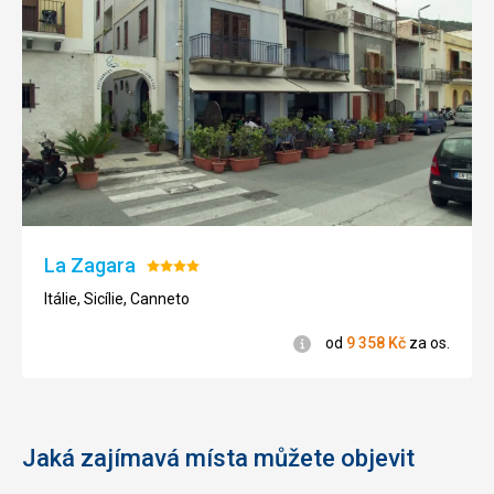
La Zagara
Hodnocení:
4/5
Itálie, Sicílie, Canneto
Informace
od
9 358
Kč
za os.
Jaká zajímavá místa můžete objevit