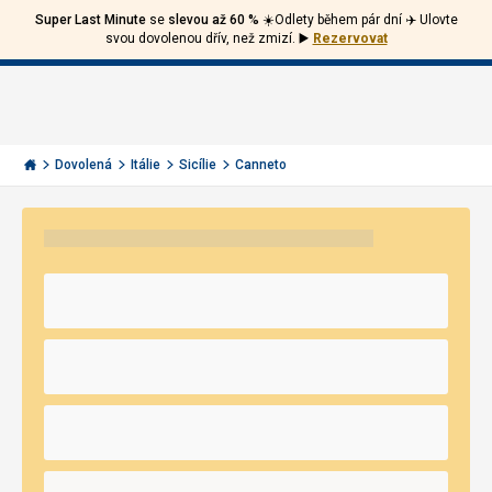
Super Last Minute
se
slevou až 60 %
☀️Odlety během pár dní ✈️ Ulovte
Volejte
Přihlásit
Jít
svou dovolenou dřív, než zmizí.
▶️
Rezervovat
zpět
226
Menu
se
000
Invia.cz
290
Dovolená
Itálie
Sicílie
Canneto