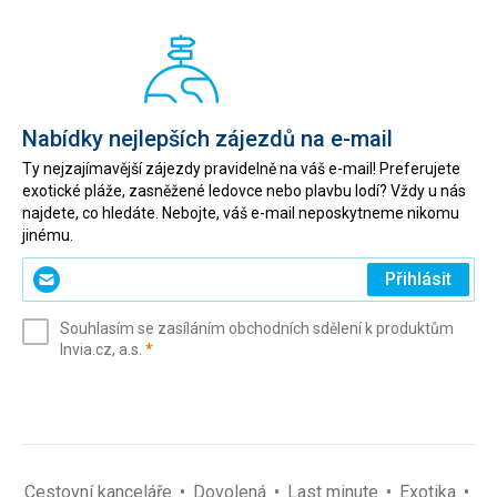
Nabídky nejlepších zájezdů na e-mail
Ty nejzajímavější zájezdy pravidelně na váš e-mail! Preferujete
exotické pláže, zasněžené ledovce nebo plavbu lodí? Vždy u nás
najdete, co hledáte. Nebojte, váš e-mail neposkytneme nikomu
jinému.
Zadejte
Přihlásit
svůj
e-
Souhlasím se zasíláním obchodních sdělení k produktům
mail
(povinné)
Invia.cz, a.s.
*
(povinné)
*
Cestovní kanceláře
Dovolená
Last minute
Exotika