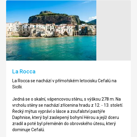
Pláž
Pláž
Lungomare
Salinelle
Pláž
Pláž
Lungomare
Salinelle
se
leží
nachází
asi
ve
7
městě
km
La Rocca
Cefalú
od
na
Cefalú,
La Rocca se nachází v přímořském letocisku Cefalú na
Sicílii.
směrem
Sicílii.
na
Jedná
Palermo.
Jedná se o skalní, vápencovou stěnu, s výškou 278 m. Na
se
vrcholu stěny se nachází zřícenina hradu z 12. - 13. století.
o
Jedná
Řecký mýtus vypráví o lásce a zoufalství pastýře
písečnou
se
Daphnise, který byl zaslepený bohyní Hérou a jejíž dceru
pláž,
o
zradil a poté byl přeměněn do obrovského útesu, který
moře
písčitou
dominuje Cefalú.
je
pláž,