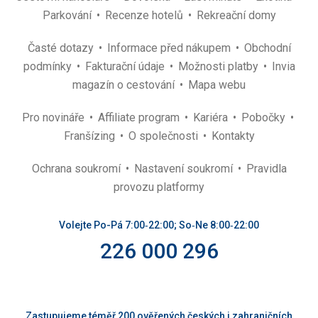
Parkování
Recenze hotelů
Rekreační domy
Časté dotazy
Informace před nákupem
Obchodní
podmínky
Fakturační údaje
Možnosti platby
Invia
magazín o cestování
Mapa webu
Pro novináře
Affiliate program
Kariéra
Pobočky
Franšízing
O společnosti
Kontakty
Ochrana soukromí
Nastavení soukromí
Pravidla
provozu platformy
Volejte Po-Pá 7:00‑22:00; So‑Ne 8:00‑22:00
226 000 296
Zastupujeme téměř 200 ověřených českých i zahraničních