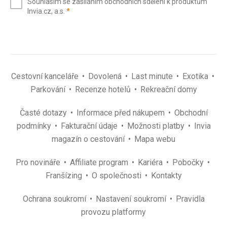
Souhlasím se zasíláním obchodních sdělení k produktům
mail
(povinné)
Invia.cz, a.s.
*
(povinné)
*
Cestovní kanceláře
Dovolená
Last minute
Exotika
Parkování
Recenze hotelů
Rekreační domy
Časté dotazy
Informace před nákupem
Obchodní
podmínky
Fakturační údaje
Možnosti platby
Invia
magazín o cestování
Mapa webu
Pro novináře
Affiliate program
Kariéra
Pobočky
Franšízing
O společnosti
Kontakty
Ochrana soukromí
Nastavení soukromí
Pravidla
provozu platformy