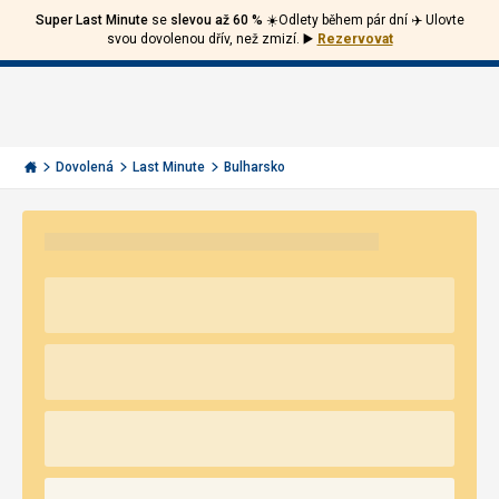
Super Last Minute
se
slevou až 60 %
☀️Odlety během pár dní ✈️ Ulovte
Volejte
Přihlásit
Jít
svou dovolenou dřív, než zmizí.
▶️
Rezervovat
zpět
226
Menu
se
000
Invia.cz
290
Dovolená
Last Minute
Bulharsko