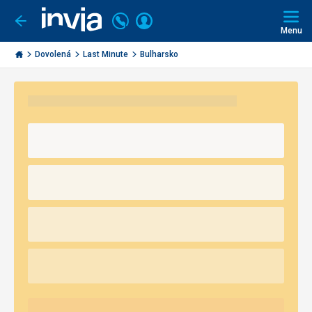
Volejte
Přihlásit
Jít
zpět
226
Menu
se
000
Invia.cz
290
Dovolená
Last Minute
Bulharsko