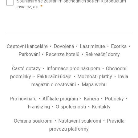
Souhlasím se zasíláním obchodních sdělení k produktům
mail
(povinné)
Invia.cz, a.s.
*
(povinné)
*
Cestovní kanceláře
Dovolená
Last minute
Exotika
Parkování
Recenze hotelů
Rekreační domy
Časté dotazy
Informace před nákupem
Obchodní
podmínky
Fakturační údaje
Možnosti platby
Invia
magazín o cestování
Mapa webu
Pro novináře
Affiliate program
Kariéra
Pobočky
Franšízing
O společnosti
Kontakty
Ochrana soukromí
Nastavení soukromí
Pravidla
provozu platformy