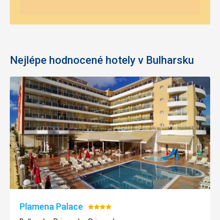
Nejlépe hodnocené hotely v Bulharsku
Plamena Palace
Hodnocení:
4/5