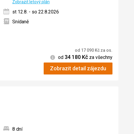
Zobrazit letový plán
st 12.8. - so 22.8.2026
Snídaně
od
17 090
Kč
za os.
34 180
Kč
Informace
od
za všechny
Zobrazit detail zájezdu
8 dní