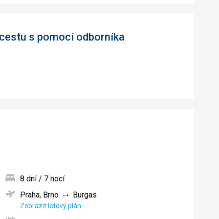
 cestu s pomocí odborníka
8 dní / 7 nocí
Praha, Brno
Burgas
ných
Zobrazit letový plán