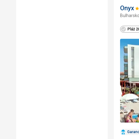
Onyx
H
Bulharsko
3
Pláž 
Garan