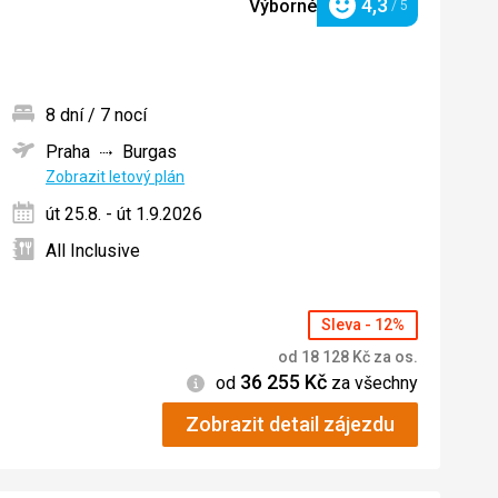
4,3
Výborné
/ 5
Hodnocení
8 dní / 7 nocí
Praha
Burgas
ných
Zobrazit letový plán
út 25.8. - út 1.9.2026
All Inclusive
Sleva - 12%
od
18 128
Kč
za os.
36 255
Kč
Informace
od
za všechny
Zobrazit detail zájezdu