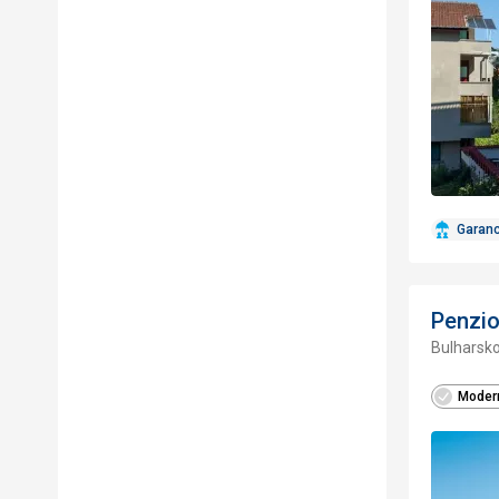
Garan
Penzi
Bulharsko
Modern