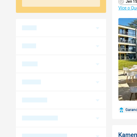
Jen 15
Více o Qu
Garan
Kamen