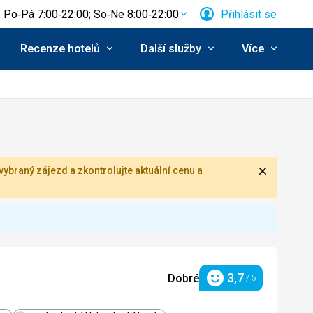
Po‑Pá 7:00‑22:00; So‑Ne 8:00‑22:00
Přihlásit se
Recenze hotelů
Další služby
Více
Zavřít
ybraný zájezd a zkontrolujte aktuální cenu a
3,7
Dobré
/ 5
Hodnocení