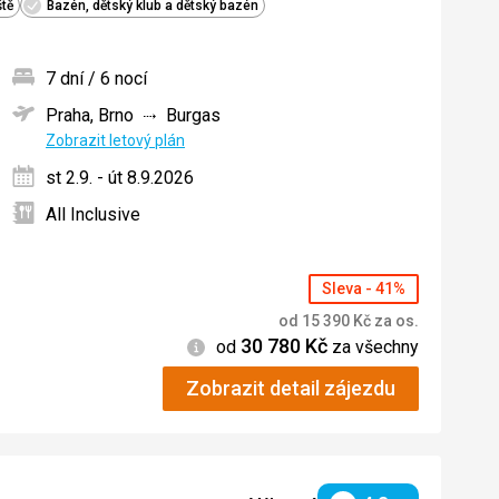
ště
Bazén, dětský klub a dětský bazén
7 dní / 6 nocí
Praha, Brno
Burgas
ných
Zobrazit letový plán
st 2.9. - út 8.9.2026
All Inclusive
Sleva - 41%
od
15 390
Kč
za os.
30 780
Kč
Informace
od
za všechny
Zobrazit detail zájezdu