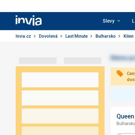
Slevy
L
Invia.cz
Invia.cz
Dovolená
Last Minute
Bulharsko
Kiten
Ceny
dos
Queen 
Bulharsko