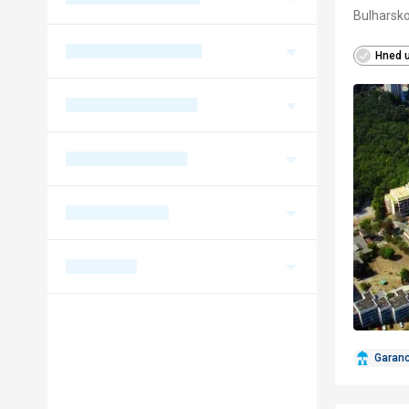
Bulharsko
Hned u
Garan