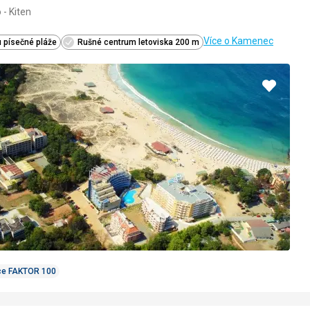
 - Kiten
4/5
Více o Kamenec
 písečné pláže
Rušné centrum letoviska 200 m
Přidat
do
oblíbe
ce FAKTOR 100