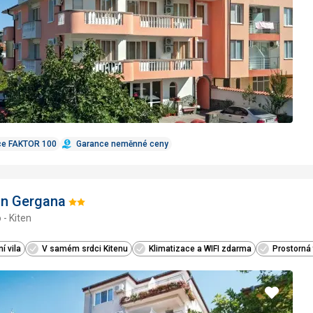
ce FAKTOR 100
Garance neměnné ceny
on Gergana
Hodnocení:
 - Kiten
2/5
í vila
V samém srdci Kitenu
Klimatizace a WIFI zdarma
Prostorná
Přidat
do
oblíbe