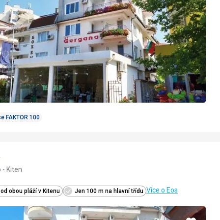
ce FAKTOR 100
nocení:
 - Kiten
5
Více o Eos
od obou pláží v Kitenu
Jen 100 m na hlavní třídu