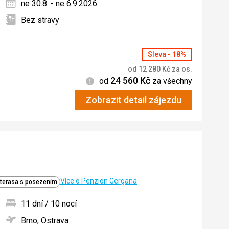
ne 30.8. - ne 6.9.2026
Bez stravy
Sleva - 18%
od
12 280
Kč
za os.
24 560
Kč
Informace
od
za všechny
Zobrazit detail zájezdu
Více o Penzion Gergana
 terasa s posezením
11 dní / 10 nocí
Brno, Ostrava
ných