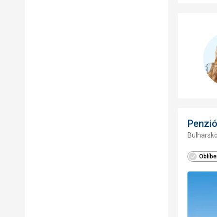
Penzió
Bulharsko
Oblíbe