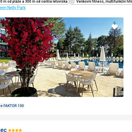
0 m od pláže a 300 m od centra letoviska
Venkovní fitness, multifunkční hři
een Nelly Park
Přidat
do
oblíbe
ce FAKTOR 100
ec
Hodnocení: