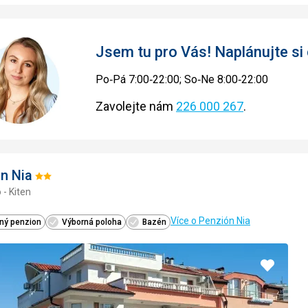
Jsem tu pro Vás! Naplánujte si
Po‑Pá 7:00‑22:00; So‑Ne 8:00‑22:00
Zavolejte nám
226 000 267
.
n Nia
Hodnocení:
 - Kiten
2/5
Více o Penzión Nia
ný penzion
Výborná poloha
Bazén
Přidat
do
oblíbe