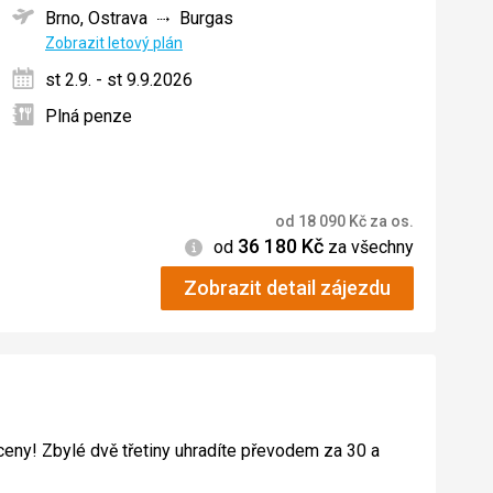
Brno, Ostrava
Burgas
ných
Zobrazit letový plán
st 2.9. - st 9.9.2026
Plná penze
od
18 090
Kč
za os.
36 180
Kč
Informace
od
za všechny
Zobrazit detail zájezdu
 ceny! Zbylé dvě třetiny uhradíte převodem za 30 a