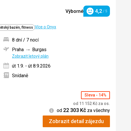
4,2
Výborné
/ 5
Hodnocení
Více o Onyx
dětský bazén, fitness
8 dní / 7 nocí
Praha
Burgas
ných
Zobrazit letový plán
út 1.9. - út 8.9.2026
Snídaně
Sleva - 14%
od
11 152
Kč
za os.
22 303
Kč
Informace
od
za všechny
Zobrazit detail zájezdu