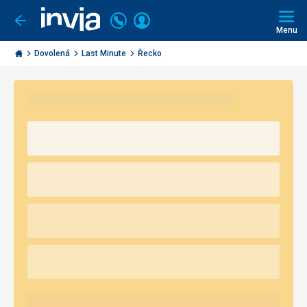
Volejte
Přihlásit
Jít
zpět
226
Menu
se
000
Invia.cz
290
Dovolená
Last Minute
Řecko