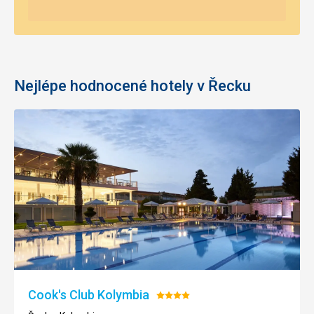
Nejlépe hodnocené hotely v Řecku
Cook'​s Club Kolymbia
Hodnocení:
4/5