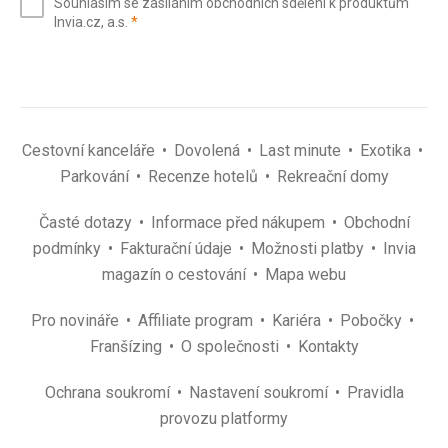
Souhlasím se zasíláním obchodních sdělení k produktům
mail
(povinné)
Invia.cz, a.s.
*
(povinné)
*
Cestovní kanceláře
Dovolená
Last minute
Exotika
Parkování
Recenze hotelů
Rekreační domy
Časté dotazy
Informace před nákupem
Obchodní
podmínky
Fakturační údaje
Možnosti platby
Invia
magazín o cestování
Mapa webu
Pro novináře
Affiliate program
Kariéra
Pobočky
Franšízing
O společnosti
Kontakty
Ochrana soukromí
Nastavení soukromí
Pravidla
provozu platformy